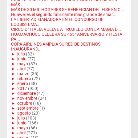
MÁS ...
MÁS DE 30 MIL HOGARES SE BENEFICIAN DEL FISE EN C...
Huawei es el segundo fabricante más grande de smar...
LA LIBERTAD: GANADORA EN EL CONCURSO DE
ECOSISTEMA...
CIRCO D ’ ITALIA VUELVE A TRUJILLO CON LA MAGIA D...
HUAMACHUCO CELEBRA SU 465° ANIVERSARIO Y FIESTA
PA...
COPA AIRLINES AMPLÍA SU RED DE DESTINOS
INAUGURAND...
►
julio
(32)
►
junio
(27)
►
mayo
(37)
►
abril
(77)
►
marzo
(35)
►
febrero
(72)
►
enero
(48)
►
2017
(950)
►
diciembre
(47)
►
noviembre
(24)
►
octubre
(18)
►
septiembre
(1)
►
agosto
(23)
►
julio
(103)
►
junio
(166)
►
mayo
(66)
►
abril
(271)
►
marzo
(43)