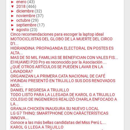
►
enero
(43)
▼
2018
(466)
►
diciembre
(32)
►
noviembre
(37)
►
octubre
(29)
►
septiembre
(17)
▼
agosto
(23)
Cinco recomendaciones para escoger la laptop ideal
MOTOCICLISTAS DEL GLOBO DE LA MUERTE DEL CIRCO
D’I...
HIDRANDINA: PROPAGANDA ELECTORAL EN POSTES ES
ALTA...
MAS DE 50 MIL FAMILIAS SE BENEFICIAN CON VALES FIS...
El HUAWEI P20 Pro es reconocido por la Asociación ...
¿QUÉ OTROS ARTÍCULOS SE PUEDEN LAVAR EN LA
LAVADORA?
ORGANIZAN LA PRIMERA CATA NACIONAL DE CAFÉ
HYUNDAI PRESENTÓ EN TRUJILLO SUS DOS RENOVADOS
MOD...
DANIEL F REGRESA A TRUJILLO
TODO LISTO PARA LA LLEGADA DE KAROL G A TRUJILLO
COLEGIO DE INGENIEROS REALIZÓ CHARLA ENFOCADO A
LA...
GRANJA CHICKEN INAUGURA SU NUEVO LOCAL
LG G7 THINQ: SMARTPHONE CON CARÁCTERÍSTICAS
INNOVA...
Conoce a las más bellas candidatas del Miss Perú L...
KAROL G LLEGA A TRUJILLO