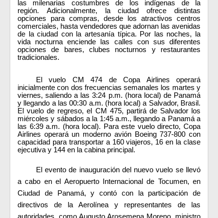
las milenarias costumbres de los indígenas de la
región. Adicionalmente, la ciudad ofrece distintas
opciones para compras, desde los atractivos centros
comerciales, hasta vendedores que adornan las avenidas
de la ciudad con la artesanía típica. Por las noches, la
vida nocturna enciende las calles con sus diferentes
opciones de bares, clubes nocturnos y restaurantes
tradicionales.
El vuelo CM 474 de Copa Airlines operará
inicialmente con dos frecuencias semanales los martes y
viernes, saliendo a las 3:24 p.m. (hora local) de Panamá
y llegando a las 00:30 a.m. (hora local) a Salvador, Brasil.
El vuelo de regreso, el CM 475, partirá de Salvador los
miércoles y sábados a la 1:45 a.m., llegando a Panamá a
las 6:39 a.m. (hora local). Para este vuelo directo, Copa
Airlines operará un moderno avión Boeing 737-800 con
capacidad para transportar a 160 viajeros, 16 en la clase
ejecutiva y 144 en la cabina principal.
El evento de inauguración del nuevo vuelo se llevó
a cabo en el Aeropuerto Internacional de Tocumen, en
Ciudad de Panamá, y contó con la participación de
directivos de la Aerolínea y representantes de las
autoridades, como Augusto Arosemena Moreno, ministro