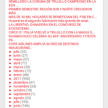
SEMILLERO LA CORUÑA DE TRUJILLO CAMPEONÓ EN LA
XXX...
PRIMER SEMESTRE: REGIÓN SUR Y NORTE CRECIERON
MÁS ...
MÁS DE 30 MIL HOGARES SE BENEFICIAN DEL FISE EN C...
Huawei es el segundo fabricante más grande de smar...
LA LIBERTAD: GANADORA EN EL CONCURSO DE
ECOSISTEMA...
CIRCO D ’ ITALIA VUELVE A TRUJILLO CON LA MAGIA D...
HUAMACHUCO CELEBRA SU 465° ANIVERSARIO Y FIESTA
PA...
COPA AIRLINES AMPLÍA SU RED DE DESTINOS
INAUGURAND...
►
julio
(32)
►
junio
(27)
►
mayo
(37)
►
abril
(77)
►
marzo
(35)
►
febrero
(72)
►
enero
(48)
►
2017
(950)
►
diciembre
(47)
►
noviembre
(24)
►
octubre
(18)
►
septiembre
(1)
►
agosto
(23)
►
julio
(103)
►
junio
(166)