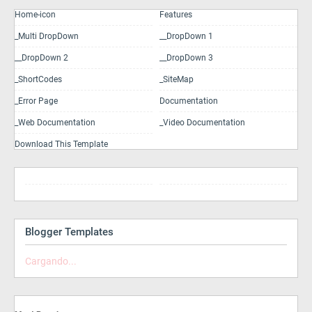
Home-icon
Features
_Multi DropDown
__DropDown 1
__DropDown 2
__DropDown 3
_ShortCodes
_SiteMap
_Error Page
Documentation
_Web Documentation
_Video Documentation
Download This Template
Blogger Templates
Cargando...