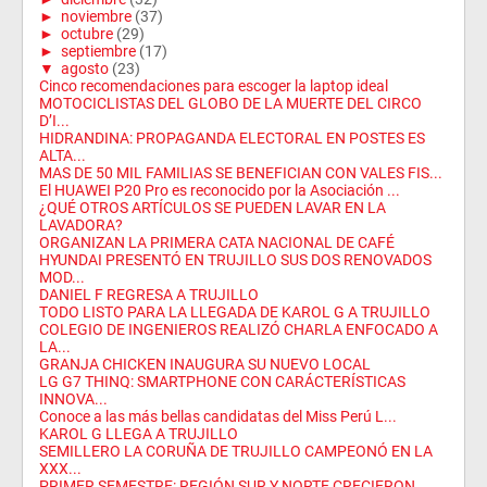
►
noviembre
(37)
►
octubre
(29)
►
septiembre
(17)
▼
agosto
(23)
Cinco recomendaciones para escoger la laptop ideal
MOTOCICLISTAS DEL GLOBO DE LA MUERTE DEL CIRCO
D’I...
HIDRANDINA: PROPAGANDA ELECTORAL EN POSTES ES
ALTA...
MAS DE 50 MIL FAMILIAS SE BENEFICIAN CON VALES FIS...
El HUAWEI P20 Pro es reconocido por la Asociación ...
¿QUÉ OTROS ARTÍCULOS SE PUEDEN LAVAR EN LA
LAVADORA?
ORGANIZAN LA PRIMERA CATA NACIONAL DE CAFÉ
HYUNDAI PRESENTÓ EN TRUJILLO SUS DOS RENOVADOS
MOD...
DANIEL F REGRESA A TRUJILLO
TODO LISTO PARA LA LLEGADA DE KAROL G A TRUJILLO
COLEGIO DE INGENIEROS REALIZÓ CHARLA ENFOCADO A
LA...
GRANJA CHICKEN INAUGURA SU NUEVO LOCAL
LG G7 THINQ: SMARTPHONE CON CARÁCTERÍSTICAS
INNOVA...
Conoce a las más bellas candidatas del Miss Perú L...
KAROL G LLEGA A TRUJILLO
SEMILLERO LA CORUÑA DE TRUJILLO CAMPEONÓ EN LA
XXX...
PRIMER SEMESTRE: REGIÓN SUR Y NORTE CRECIERON