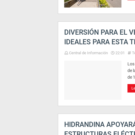
DIVERSIÓN PARA EL 
IDEALES PARA ESTA
Central de Información
22:01
T
Los 
de l
de 
L
HIDRANDINA APOYARÁ
ESTRUCTURAS ELÉCTR