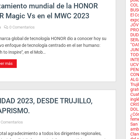
poli
zamiento mundial de la HONOR
COL
BUS
R Magic Vs en el MWC 2023
El C
expo
JÓV
a
0 Comentarios
PRO
DUD
marca global de tecnología HONOR dio a conocer hoy su
SER
“OA
vo enfoque de tecnología centrado en el ser humano:
JUNT
h to Inspire", en el Mob…
TOD
INT
eer más
UCV
PEN
CON
ALG
Truj
grat
Cuat
IDAD 2023, DESDE TRUJILLO,
ingl
CRI
APRISMO.
DOL
¿Cóm
fem
 Comentarios
San 
ambi
otal agradecimiento a todos los dirigentes regionales,
Clar