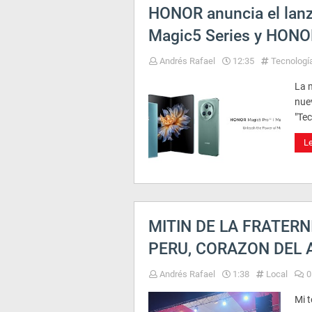
HONOR anuncia el lan
Magic5 Series y HONO
Andrés Rafael
12:35
Tecnologí
La 
nue
"Tec
L
MITIN DE LA FRATERN
PERU, CORAZON DEL 
Andrés Rafael
1:38
Local
0
Mi t