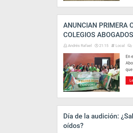
ANUNCIAN PRIMERA O
COLEGIOS ABOGADOS 
Andrés Rafael
21:15
Local
En e
Abo
que
L
Día de la audición: ¿S
oídos?