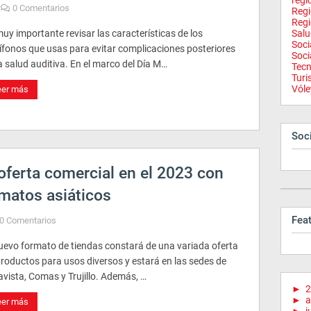
regi
0 Comentarios
Reg
Regi
uy importante revisar las características de los
Salu
Soci
ífonos que usas para evitar complicaciones posteriores
Soci
a salud auditiva. En el marco del Día M…
Tecn
Tur
Vóle
eer más
Soci
oferta comercial en el 2023 con
matos asiáticos
Fea
0 Comentarios
nuevo formato de tiendas constará de una variada oferta
productos para usos diversos y estará en las sedes de
avista, Comas y Trujillo. Además, …
►
2
►
a
eer más