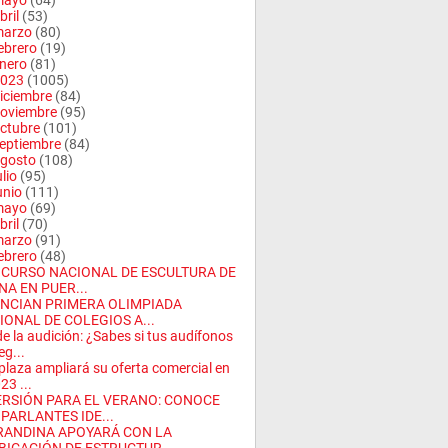
mayo
(64)
bril
(53)
arzo
(80)
ebrero
(19)
nero
(81)
023
(1005)
iciembre
(84)
oviembre
(95)
ctubre
(101)
eptiembre
(84)
gosto
(108)
ulio
(95)
unio
(111)
mayo
(69)
bril
(70)
arzo
(91)
ebrero
(48)
CURSO NACIONAL DE ESCULTURA DE
NA EN PUER...
NCIAN PRIMERA OLIMPIADA
IONAL DE COLEGIOS A...
de la audición: ¿Sabes si tus audífonos
eg...
plaza ampliará su oferta comercial en
23 ...
ERSIÓN PARA EL VERANO: CONOCE
 PARLANTES IDE...
RANDINA APOYARÁ CON LA