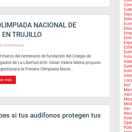
Conc
Con
Cult
Depo
Dist
LIMPIADA NACIONAL DE
Eco
Edu
EN TRUJILLO
Emp
Entr
Espe
0 Comentarios
Esti
Eve
l marco del centenario de fundación del Colegio de
Fot
Gale
gados de La Libertad el Dr. César Valera Malca propuso
Gale
 gestionará la Primera Olimpiada Nacio…
Inst
Inte
eer más
Loca
locl
Mar
mer
Miss
Mod
nac
Naci
abes si tus audífonos protegen tus
Ocio
Opin
Poli