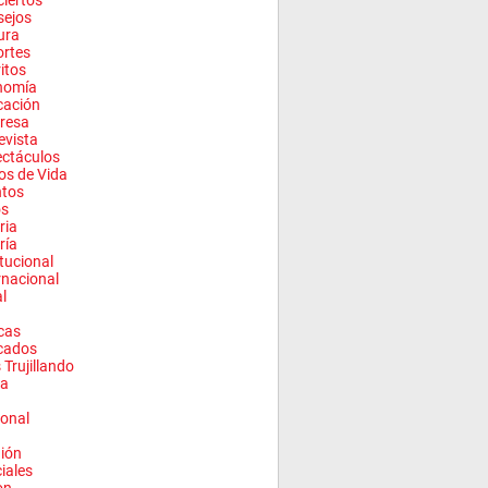
iertos
sejos
ura
rtes
ritos
nomía
cación
resa
evista
ctáculos
los de Vida
ntos
os
ria
ría
itucional
rnacional
l
cas
cados
 Trujillando
a
onal
ión
ciales