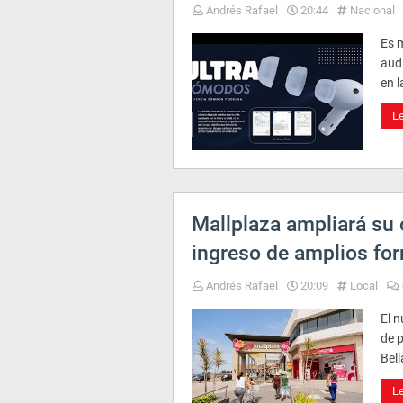
Andrés Rafael
20:44
Nacional
Es m
aud
en l
L
Mallplaza ampliará su 
ingreso de amplios for
Andrés Rafael
20:09
Local
El 
de 
Bell
L