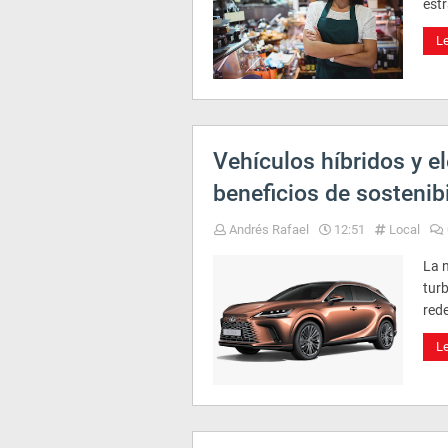
estr
L
Vehículos híbridos y el
beneficios de sostenib
Andrés Rafael
12:51
Local
La 
tur
rede
L