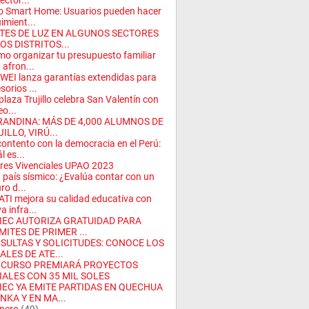
ector...
o Smart Home: Usuarios pueden hacer
imient...
TES DE LUZ EN ALGUNOS SECTORES
OS DISTRITOS...
o organizar tu presupuesto familiar
 afron...
EI lanza garantías extendidas para
sorios ...
plaza Trujillo celebra San Valentín con
eo...
RANDINA: MÁS DE 4,000 ALUMNOS DE
ILLO, VIRÚ...
ontento con la democracia en el Perú:
l es...
eres Vivenciales UPAO 2023
 país sísmico: ¿Evalúa contar con un
ro d...
TI mejora su calidad educativa con
a infra...
IEC AUTORIZA GRATUIDAD PARA
MITES DE PRIMER ...
SULTAS Y SOLICITUDES: CONOCE LOS
ALES DE ATE...
CURSO PREMIARÁ PROYECTOS
IALES CON 35 MIL SOLES
IEC YA EMITE PARTIDAS EN QUECHUA
NKA Y EN MA...