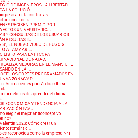
dep...
EGIO DE INGENIEROS LA LIBERTAD
CA LA SOLUCIÓ...
ongreso atenta contra las
rtaciones no tra...
ENES RECIBEN PREMIO POR
YECTOS UNIVERSITARIO...
AS Y CONSULTAS DE LOS USUARIOS
ÁN RESULTAS E...
SIS”, EL NUEVO VIDEO DE HUGO G
O A TAMY ARI...
O LISTO PARA LA III COPA
ERNACIONAL DE NATAC...
 REALIZA MEJORAS EN EL MANSICHE
SANDO EN LA ...
OCE LOS CORTES PROGRAMADOS EN
UNAS ZONAS Y D...
illo: Adolescentes podrán inscribirse
uita...
ro beneficios de aprender el idioma
és
SIS ECONÓMICA Y TENDENCIA A LA
ARIZACIÓN FAV...
o elegir el mejor anticonceptivo
enino?
Valentín 2023: Cómo crear un
ente romántic...
o es reconocida como la empresa N°1