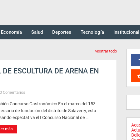
Economía
Salud
Deportes
Tecnología
Institucional
Mostrar todo
 DE ESCULTURA DE ARENA EN
0 Comentarios
bién Concurso Gastronómico En el marco del 153
ersario de fundación del distrito de Salaverry, está
sando expectativa el I Concurso Nacional de …
Aca
eer más
Actu
Bell