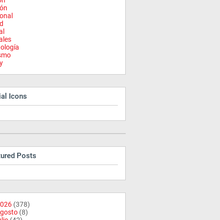
on
ión
onal
d
al
ales
ología
ismo
y
al Icons
tured Posts
026
(378)
gosto
(8)