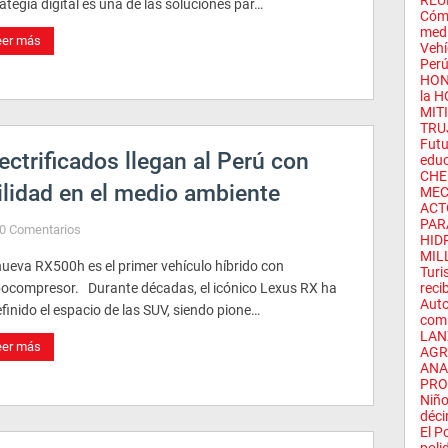
REU
ategia digital es una de las soluciones par…
Cómo
medi
eer más
Vehí
Perú
HONO
la H
MIT
TRUJ
Futu
ectrificados llegan al Perú con
educ
CHE
ilidad en el medio ambiente
MEC
ACT
PAR
0 Comentarios
HID
MIL
nueva RX500h es el primer vehículo híbrido con
Turi
bocompresor. Durante décadas, el icónico Lexus RX ha
reci
Auto
finido el espacio de las SUV, siendo pione…
comb
LAN
eer más
AGRA
ANA
PRO
Niño
déci
El P