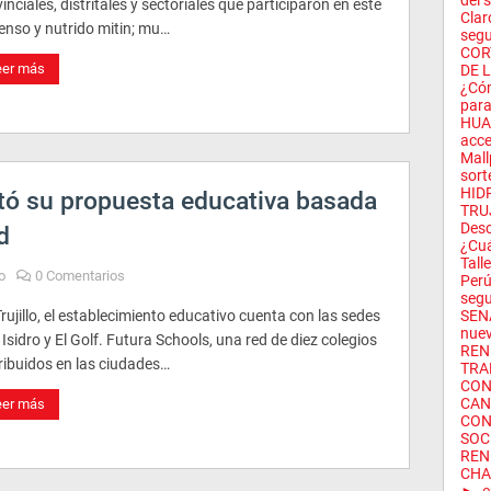
del s
inciales, distritales y sectoriales que participaron en este
Clar
enso y nutrido mitin; mu…
segu
COR
eer más
DE L
¿Cóm
para
HUAW
acce
Mall
sort
HID
tó su propuesta educativa basada
TRUJ
Desc
d
¿Cuá
Tall
o
0 Comentarios
Perú
segu
rujillo, el establecimiento educativo cuenta con las sedes
SENA
nuev
Isidro y El Golf. Futura Schools, una red de diez colegios
REN
ribuidos en las ciudades…
TRA
CON
CAN
eer más
CON
SOC
REN
CHA