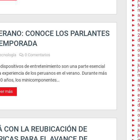
►
j
►
j
►
►
a
►
m
►
f
►
e
VERANO: CONOCE LOS PARLANTES
►
2
►
d
 TEMPORADA
►
n
►
o
ecnología
0 Comentarios
►
s
►
a
►
j
dispositivos de entretenimiento son una parte esencial
►
j
a experiencia de los peruanos en el verano. Durante más
►
10 años, los minicomponentes…
►
a
►
m
►
f
eer más
►
e
►
2
►
d
►
n
►
o
►
s
►
a
 CON LA REUBICACIÓN DE
►
j
►
j
ICAS PARA EL AVANCE DE