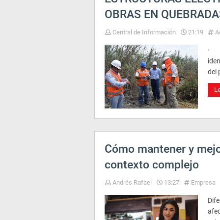
OBRAS EN QUEBRADAS
Central de Información
21:19
A
· E
iden
del
L
Cómo mantener y mejor
contexto complejo
Andrés Rafael
13:27
Empresa
Dif
afe