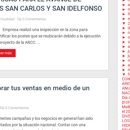
►
►
a
 SAN CARLOS Y SAN IDELFONSO
►
m
►
f
►
e
ctualidad
0 Comentarios
▼
2
►
d
mpresa realizó una inspección en la zona para
►
n
tificar los postes que se reubicarán debido a la ejecución
►
o
►
s
 proyecto de la ARCC. …
►
a
►
j
eer más
►
j
►
►
a
►
m
▼
f
CON
ARE
ar tus ventas en medio de un
ANU
NAC
Día 
prot
Mall
0 Comentarios
el 20
DIV
erentes campañas y los negocios en general han sido
LOS
ctados por la situación nacional. Contar con una
HID