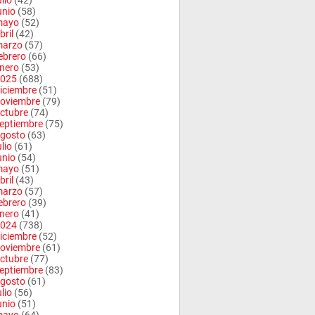
ulio
(42)
unio
(58)
mayo
(52)
bril
(42)
arzo
(57)
ebrero
(66)
nero
(53)
025
(688)
iciembre
(51)
oviembre
(79)
ctubre
(74)
eptiembre
(75)
gosto
(63)
ulio
(61)
unio
(54)
mayo
(51)
bril
(43)
arzo
(57)
ebrero
(39)
nero
(41)
024
(738)
iciembre
(52)
oviembre
(61)
ctubre
(77)
eptiembre
(83)
gosto
(61)
ulio
(56)
unio
(51)