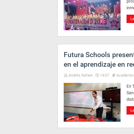
prov
inm
L
Futura Schools presen
en el aprendizaje en re
Andrés Rafael
14:07
Académic
En T
San 
dist
L