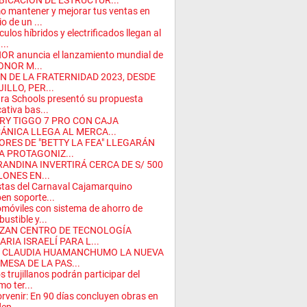
BICACIÓN DE ESTRUCTUR...
 mantener y mejorar tus ventas en
o de un ...
culos híbridos y electrificados llegan al
...
R anuncia el lanzamiento mundial de
ONOR M...
IN DE LA FRATERNIDAD 2023, DESDE
ILLO, PER...
ra Schools presentó su propuesta
ativa bas...
RY TIGGO 7 PRO CON CAJA
ÁNICA LLEGA AL MERCA...
ORES DE "BETTY LA FEA" LLEGARÁN
A PROTAGONIZ...
RANDINA INVERTIRÁ CERCA DE S/ 500
LONES EN...
stas del Carnaval Cajamarquino
ben soporte...
móviles con sistema de ahorro de
ustible y...
ZAN CENTRO DE TECNOLOGÍA
RIA ISRAELÍ PARA L...
 CLAUDIA HUAMANCHUMO LA NUEVA
MESA DE LA PAS...
s trujillanos podrán participar del
mo ter...
orvenir: En 90 días concluyen obras en