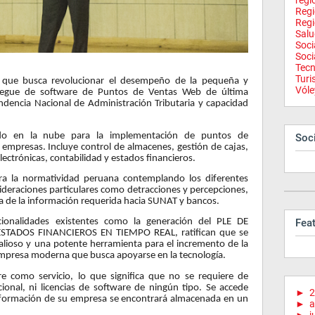
regi
Reg
Regi
Salu
Soci
Soci
Tecn
Tur
a que busca revolucionar el desempeño de la pequeña y
Vóle
iegue de software de Puntos de Ventas Web de última
ndencia Nacional de Administración Tributaria y capacidad
ado en la nube para la implementación de puntos de
Soci
 empresas. Incluye control de almacenes, gestión de cajas,
lectrónicas, contabilidad y estados financieros.
a la normatividad peruana contemplando los diferentes
sideraciones particulares como detracciones y percepciones,
a de la información requerida hacia SUNAT y bancos.
Fea
cionalidades existentes como la generación del PLE DE
STADOS FINANCIEROS EN TIEMPO REAL, ratifican que se
lioso y una potente herramienta para el incremento de la
empresa moderna que busca apoyarse en la tecnología.
e como servicio, lo que significa que no se requiere de
ional, ni licencias de software de ningún tipo. Se accede
►
2
información de su empresa se encontrará almacenada en un
►
a