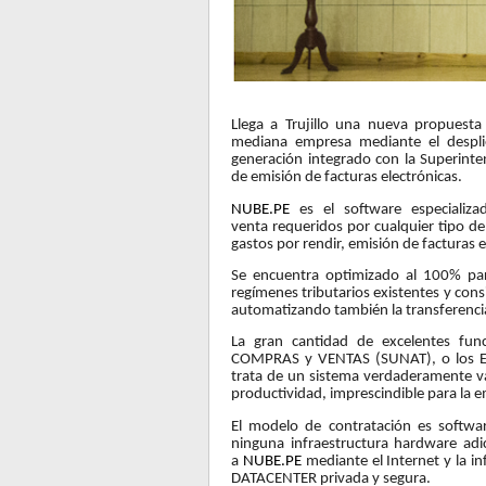
Llega a Trujillo una nueva propuest
mediana empresa mediante el despl
generación integrado con la Superinte
de emisión de facturas electrónicas.
NUBE.PE
es el software especializ
venta requeridos por cualquier tipo de
gastos por rendir, emisión de facturas e
Se encuentra optimizado al 100% par
regímenes tributarios existentes y con
automatizando también la transferenci
La gran cantidad de excelentes fun
COMPRAS y VENTAS (SUNAT), o los E
trata de un sistema verdaderamente va
productividad, imprescindible para la 
El modelo de contratación es softwar
ninguna infraestructura hardware adic
a
NUBE.PE
mediante el Internet y la 
DATACENTER privada y segura.