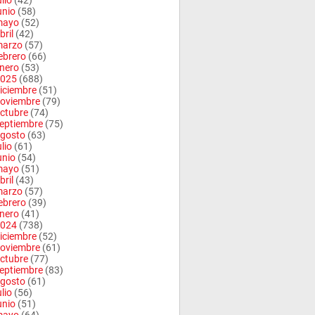
ulio
(42)
unio
(58)
mayo
(52)
bril
(42)
arzo
(57)
ebrero
(66)
nero
(53)
025
(688)
iciembre
(51)
oviembre
(79)
ctubre
(74)
eptiembre
(75)
gosto
(63)
ulio
(61)
unio
(54)
mayo
(51)
bril
(43)
arzo
(57)
ebrero
(39)
nero
(41)
024
(738)
iciembre
(52)
oviembre
(61)
ctubre
(77)
eptiembre
(83)
gosto
(61)
ulio
(56)
unio
(51)