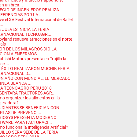
dro Fleitas y Marcelo Pappano se
n un brea...
EGIO DE INGENIEROS REALIZA
FERENCIAS POR LA ...
ve el XV Festival Internacional de Ballet
..
 JUEVES INICIA LA FERIA
ERNACIONAL TECNOAGR...
yland renueva atracciones en el norte
país
OR DE LOS MILAGROS DIO LA
CION A ENFERMOS
ubishi Motors presenta en Trujillo la
se ...
 ÉXITO REALIZARON MUCHIK FERIA
ERNACIONAL D...
UN AÑO CON MUNDIAL, EL MERCADO
ÍNEA BLANCA ...
IA TECNOAGRO PERÚ 2018
SENTARA TRACTORES AGR...
o organizar los alimentos en la
igeradora?
UDIANTES SE BENEFICIAN CON
RLAS DE PREVENCI...
BIOSYS PRESENTA MODERNO
TWARE PARA FACTURACI...
o funciona la Inteligencia Artificial?
JILLO SERÁ SEDE DE LA FERIA