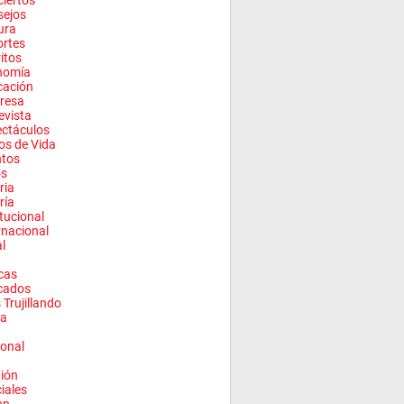
iertos
sejos
ura
rtes
ritos
nomía
cación
resa
evista
ctáculos
los de Vida
ntos
os
ria
ría
itucional
rnacional
l
cas
cados
 Trujillando
a
onal
ión
ciales