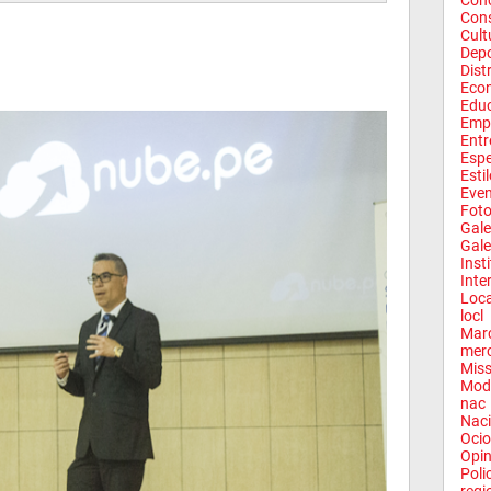
Conc
Con
Cult
Depo
Dist
Eco
Edu
Emp
Entr
Espe
Esti
Eve
Fot
Gale
Gale
Inst
Inte
Loca
locl
Mar
mer
Miss
Mod
nac
Naci
Ocio
Opin
Poli