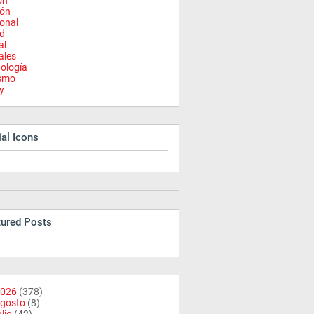
on
ión
onal
d
al
ales
ología
ismo
y
al Icons
tured Posts
026
(378)
gosto
(8)