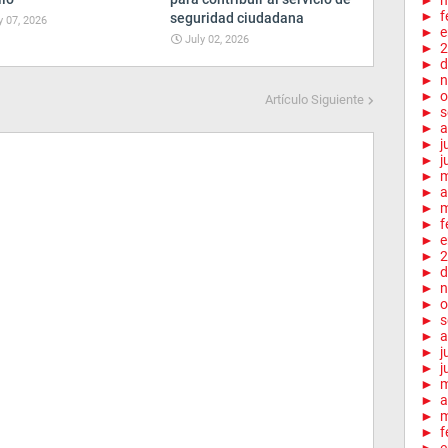
►
m
►
f
seguridad ciudadana
y 07, 2026
►
e
July 02, 2026
►
2
►
d
►
n
►
o
Artículo Siguiente
►
s
►
a
►
j
►
j
►
►
a
►
m
►
f
►
e
►
2
►
d
►
n
►
o
►
s
►
a
►
j
►
j
►
►
a
►
m
►
f