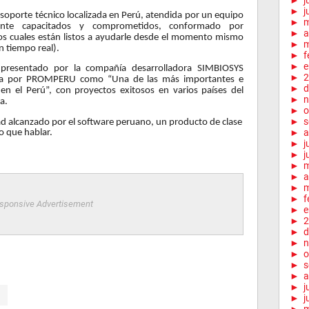
►
j
►
j
 soporte técnico localizada en Perú, atendida por un equipo
►
mente capacitados y comprometidos, conformado por
►
a
los cuales están listos a ayudarle desde el momento mismo
►
m
 tiempo real).
►
f
►
e
 presentado por la compañía desarrolladora SIMBIOSYS
►
2
ida por PROMPERU como “Una de las más importantes e
►
d
en el Perú”, con proyectos exitosos en varios países del
►
n
a.
►
o
►
s
idad alcanzado por el software peruano, un producto de clase
►
a
o que hablar.
►
j
►
j
►
►
a
►
m
►
f
sponsive Advertisement
►
e
►
2
►
d
►
n
►
o
►
s
►
a
►
j
►
j