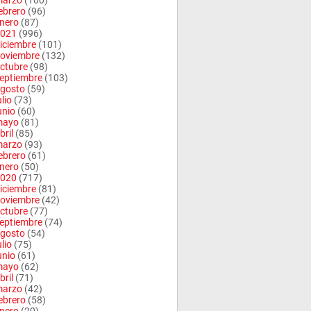
arzo
(100)
ebrero
(96)
nero
(87)
021
(996)
iciembre
(101)
oviembre
(132)
ctubre
(98)
eptiembre
(103)
gosto
(59)
ulio
(73)
unio
(60)
mayo
(81)
bril
(85)
arzo
(93)
ebrero
(61)
nero
(50)
020
(717)
iciembre
(81)
oviembre
(42)
ctubre
(77)
eptiembre
(74)
gosto
(54)
ulio
(75)
unio
(61)
mayo
(62)
bril
(71)
arzo
(42)
ebrero
(58)