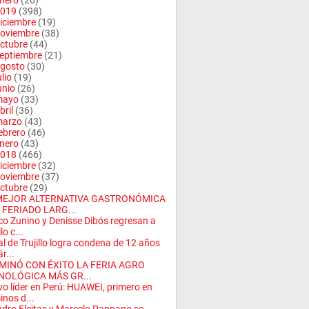
nero
(20)
019
(398)
iciembre
(19)
oviembre
(38)
ctubre
(44)
eptiembre
(21)
gosto
(30)
ulio
(19)
unio
(26)
mayo
(33)
bril
(36)
arzo
(43)
ebrero
(46)
nero
(43)
018
(466)
iciembre
(32)
oviembre
(37)
ctubre
(29)
MEJOR ALTERNATIVA GASTRONÓMICA
 FERIADO LARG...
o Zunino y Denisse Dibós regresan a
llo c...
al de Trujillo logra condena de 12 años
r...
MINÓ CON ÉXITO LA FERIA AGRO
NOLÓGICA MÁS GR...
o líder en Perú: HUAWEI, primero en
inos d...