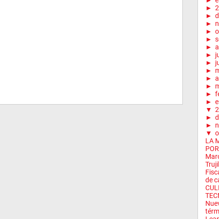
►
e
►
2
►
d
►
n
►
o
►
s
►
a
►
j
►
j
►
►
a
►
m
►
f
►
e
▼
2
►
d
►
n
▼
o
LA 
POR
Marc
Truji
Fisc
de cá
CUL
TEC
Nuev
térm