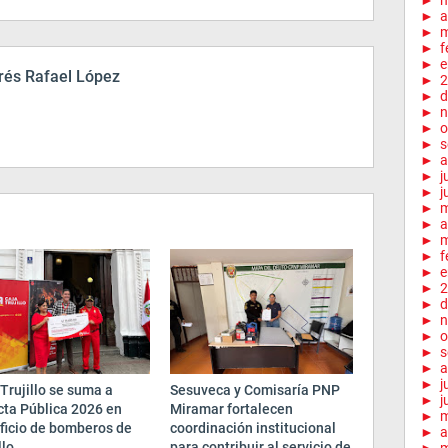
►
►
a
►
m
►
f
►
e
és Rafael López
►
2
►
d
►
n
►
o
►
s
►
a
►
j
►
j
►
►
a
►
m
►
f
►
e
►
2
►
d
►
n
►
o
►
s
►
a
►
j
Trujillo se suma a
Sesuveca y Comisaría PNP
►
j
cta Pública 2026 en
Miramar fortalecen
►
ficio de bomberos de
coordinación institucional
►
a
llo
para contribuir al servicio de