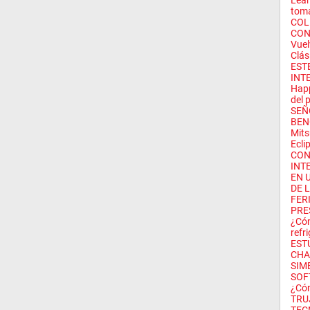
Lean
toma
COL
CON
Vuel
Clás.
ESTE
INT
Happ
del 
SEÑ
BEN
Mits
Eclip
CON
INT
EN 
DE L
FER
PRE
¿Cóm
refr
EST
CHA
SIM
SOF
¿Cóm
TRU