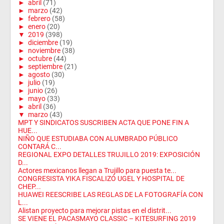
►
abril
(71)
►
marzo
(42)
►
febrero
(58)
►
enero
(20)
▼
2019
(398)
►
diciembre
(19)
►
noviembre
(38)
►
octubre
(44)
►
septiembre
(21)
►
agosto
(30)
►
julio
(19)
►
junio
(26)
►
mayo
(33)
►
abril
(36)
▼
marzo
(43)
MPT Y SINDICATOS SUSCRIBEN ACTA QUE PONE FIN A
HUE...
NIÑO QUE ESTUDIABA CON ALUMBRADO PÚBLICO
CONTARÁ C...
REGIONAL EXPO DETALLES TRUJILLO 2019: EXPOSICIÓN
D...
Actores mexicanos llegan a Trujillo para puesta te...
CONGRESISTA YIKA FISCALIZÓ UGEL Y HOSPITAL DE
CHEP...
HUAWEI REESCRIBE LAS REGLAS DE LA FOTOGRAFÍA CON
L...
Alistan proyecto para mejorar pistas en el distrit...
SE VIENE EL PACASMAYO CLASSIC – KITESURFING 2019