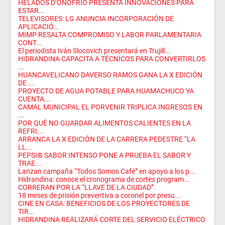
HELADOS D’ONOFRIO PRESENTA INNOVACIONES PARA
ESTAR...
TELEVISORES: LG ANUNCIA INCORPORACIÓN DE
APLICACIÓ...
MIMP RESALTA COMPROMISO Y LABOR PARLAMENTARIA
CONT...
El periodista Iván Slocovich presentará en Trujill...
HIDRANDINA CAPACITA A TÉCNICOS PARA CONVERTIRLOS
...
HUANCAVELICANO DAVERSO RAMOS GANA LA X EDICIÓN
DE ...
PROYECTO DE AGUA POTABLE PARA HUAMACHUCO YA
CUENTA...
CAMAL MUNICIPAL EL PORVENIR TRIPLICA INGRESOS EN
...
POR QUÉ NO GUARDAR ALIMENTOS CALIENTES EN LA
REFRI...
ARRANCA LA X EDICIÓN DE LA CARRERA PEDESTRE “LA
LL...
PEPSI® SABOR INTENSO PONE A PRUEBA EL SABOR Y
TRAE...
Lanzan campaña “Todos Somos Café” en apoyo a los p...
Hidrandina: conoce el cronograma de cortes program...
CORRERAN POR LA “LLAVE DE LA CIUDAD”
18 meses de prisión preventiva a coronel por presu...
CINE EN CASA: BENEFICIOS DE LOS PROYECTORES DE
TIR...
HIDRANDINA REALIZARÁ CORTE DEL SERVICIO ELÉCTRICO