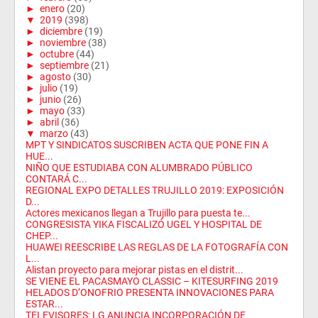
►
enero
(20)
▼
2019
(398)
►
diciembre
(19)
►
noviembre
(38)
►
octubre
(44)
►
septiembre
(21)
►
agosto
(30)
►
julio
(19)
►
junio
(26)
►
mayo
(33)
►
abril
(36)
▼
marzo
(43)
MPT Y SINDICATOS SUSCRIBEN ACTA QUE PONE FIN A
HUE...
NIÑO QUE ESTUDIABA CON ALUMBRADO PÚBLICO
CONTARÁ C...
REGIONAL EXPO DETALLES TRUJILLO 2019: EXPOSICIÓN
D...
Actores mexicanos llegan a Trujillo para puesta te...
CONGRESISTA YIKA FISCALIZÓ UGEL Y HOSPITAL DE
CHEP...
HUAWEI REESCRIBE LAS REGLAS DE LA FOTOGRAFÍA CON
L...
Alistan proyecto para mejorar pistas en el distrit...
SE VIENE EL PACASMAYO CLASSIC – KITESURFING 2019
HELADOS D’ONOFRIO PRESENTA INNOVACIONES PARA
ESTAR...
TELEVISORES: LG ANUNCIA INCORPORACIÓN DE