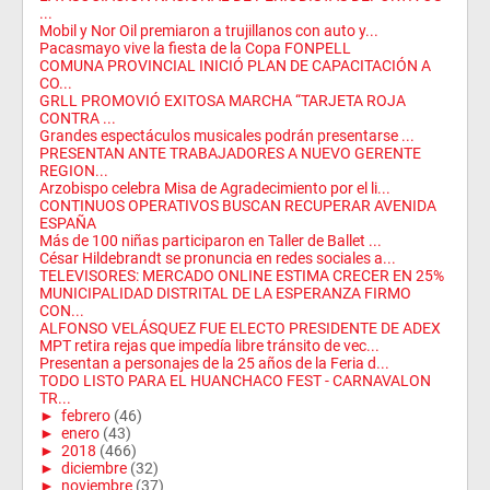
...
Mobil y Nor Oil premiaron a trujillanos con auto y...
Pacasmayo vive la fiesta de la Copa FONPELL
COMUNA PROVINCIAL INICIÓ PLAN DE CAPACITACIÓN A
CO...
GRLL PROMOVIÓ EXITOSA MARCHA “TARJETA ROJA
CONTRA ...
Grandes espectáculos musicales podrán presentarse ...
PRESENTAN ANTE TRABAJADORES A NUEVO GERENTE
REGION...
Arzobispo celebra Misa de Agradecimiento por el li...
CONTINUOS OPERATIVOS BUSCAN RECUPERAR AVENIDA
ESPAÑA
Más de 100 niñas participaron en Taller de Ballet ...
César Hildebrandt se pronuncia en redes sociales a...
TELEVISORES: MERCADO ONLINE ESTIMA CRECER EN 25%
MUNICIPALIDAD DISTRITAL DE LA ESPERANZA FIRMO
CON...
ALFONSO VELÁSQUEZ FUE ELECTO PRESIDENTE DE ADEX
MPT retira rejas que impedía libre tránsito de vec...
Presentan a personajes de la 25 años de la Feria d...
TODO LISTO PARA EL HUANCHACO FEST - CARNAVALON
TR...
►
febrero
(46)
►
enero
(43)
►
2018
(466)
►
diciembre
(32)
►
noviembre
(37)