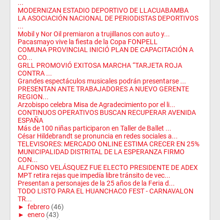
...
MODERNIZAN ESTADIO DEPORTIVO DE LLACUABAMBA
LA ASOCIACIÓN NACIONAL DE PERIODISTAS DEPORTIVOS
...
Mobil y Nor Oil premiaron a trujillanos con auto y...
Pacasmayo vive la fiesta de la Copa FONPELL
COMUNA PROVINCIAL INICIÓ PLAN DE CAPACITACIÓN A
CO...
GRLL PROMOVIÓ EXITOSA MARCHA “TARJETA ROJA
CONTRA ...
Grandes espectáculos musicales podrán presentarse ...
PRESENTAN ANTE TRABAJADORES A NUEVO GERENTE
REGION...
Arzobispo celebra Misa de Agradecimiento por el li...
CONTINUOS OPERATIVOS BUSCAN RECUPERAR AVENIDA
ESPAÑA
Más de 100 niñas participaron en Taller de Ballet ...
César Hildebrandt se pronuncia en redes sociales a...
TELEVISORES: MERCADO ONLINE ESTIMA CRECER EN 25%
MUNICIPALIDAD DISTRITAL DE LA ESPERANZA FIRMO
CON...
ALFONSO VELÁSQUEZ FUE ELECTO PRESIDENTE DE ADEX
MPT retira rejas que impedía libre tránsito de vec...
Presentan a personajes de la 25 años de la Feria d...
TODO LISTO PARA EL HUANCHACO FEST - CARNAVALON
TR...
►
febrero
(46)
►
enero
(43)