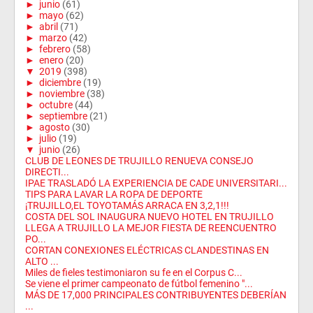
►
junio
(61)
►
mayo
(62)
►
abril
(71)
►
marzo
(42)
►
febrero
(58)
►
enero
(20)
▼
2019
(398)
►
diciembre
(19)
►
noviembre
(38)
►
octubre
(44)
►
septiembre
(21)
►
agosto
(30)
►
julio
(19)
▼
junio
(26)
CLUB DE LEONES DE TRUJILLO RENUEVA CONSEJO
DIRECTI...
IPAE TRASLADÓ LA EXPERIENCIA DE CADE UNIVERSITARI...
TIPS PARA LAVAR LA ROPA DE DEPORTE
¡TRUJILLO,EL TOYOTAMÁS ARRACA EN 3,2,1!!!
COSTA DEL SOL INAUGURA NUEVO HOTEL EN TRUJILLO
LLEGA A TRUJILLO LA MEJOR FIESTA DE REENCUENTRO
PO...
CORTAN CONEXIONES ELÉCTRICAS CLANDESTINAS EN
ALTO ...
Miles de fieles testimoniaron su fe en el Corpus C...
Se viene el primer campeonato de fútbol femenino "...
MÁS DE 17,000 PRINCIPALES CONTRIBUYENTES DEBERÍAN
...