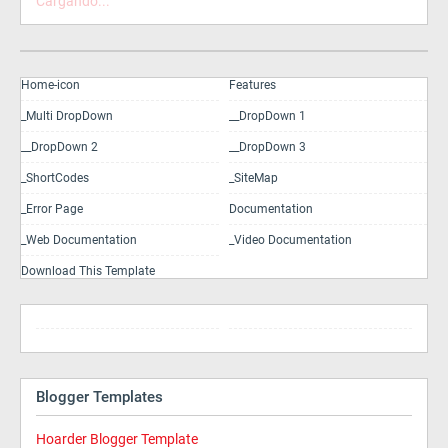
Cargando...
Home-icon
Features
_Multi DropDown
__DropDown 1
__DropDown 2
__DropDown 3
_ShortCodes
_SiteMap
_Error Page
Documentation
_Web Documentation
_Video Documentation
Download This Template
Blogger Templates
Hoarder Blogger Template