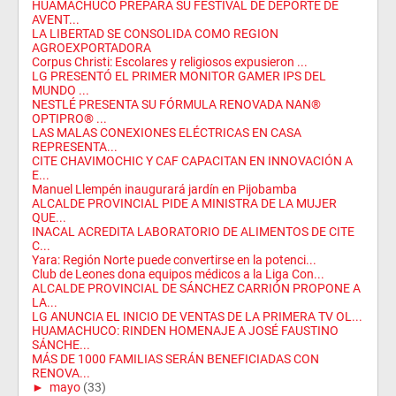
HUAMACHUCO PREPARA SU FESTIVAL DE DEPORTE DE
AVENT...
LA LIBERTAD SE CONSOLIDA COMO REGION
AGROEXPORTADORA
Corpus Christi: Escolares y religiosos expusieron ...
LG PRESENTÓ EL PRIMER MONITOR GAMER IPS DEL
MUNDO ...
NESTLÉ PRESENTA SU FÓRMULA RENOVADA NAN®
OPTIPRO® ...
LAS MALAS CONEXIONES ELÉCTRICAS EN CASA
REPRESENTA...
CITE CHAVIMOCHIC Y CAF CAPACITAN EN INNOVACIÓN A
E...
Manuel Llempén inaugurará jardín en Pijobamba
ALCALDE PROVINCIAL PIDE A MINISTRA DE LA MUJER
QUE...
INACAL ACREDITA LABORATORIO DE ALIMENTOS DE CITE
C...
Yara: Región Norte puede convertirse en la potenci...
Club de Leones dona equipos médicos a la Liga Con...
ALCALDE PROVINCIAL DE SÁNCHEZ CARRIÓN PROPONE A
LA...
LG ANUNCIA EL INICIO DE VENTAS DE LA PRIMERA TV OL...
HUAMACHUCO: RINDEN HOMENAJE A JOSÉ FAUSTINO
SÁNCHE...
MÁS DE 1000 FAMILIAS SERÁN BENEFICIADAS CON
RENOVA...
►
mayo
(33)