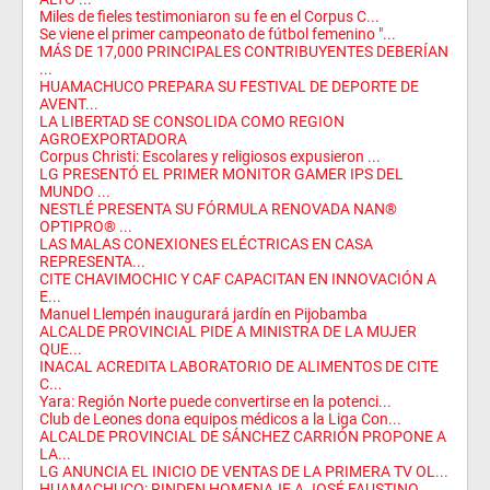
Miles de fieles testimoniaron su fe en el Corpus C...
Se viene el primer campeonato de fútbol femenino "...
MÁS DE 17,000 PRINCIPALES CONTRIBUYENTES DEBERÍAN
...
HUAMACHUCO PREPARA SU FESTIVAL DE DEPORTE DE
AVENT...
LA LIBERTAD SE CONSOLIDA COMO REGION
AGROEXPORTADORA
Corpus Christi: Escolares y religiosos expusieron ...
LG PRESENTÓ EL PRIMER MONITOR GAMER IPS DEL
MUNDO ...
NESTLÉ PRESENTA SU FÓRMULA RENOVADA NAN®
OPTIPRO® ...
LAS MALAS CONEXIONES ELÉCTRICAS EN CASA
REPRESENTA...
CITE CHAVIMOCHIC Y CAF CAPACITAN EN INNOVACIÓN A
E...
Manuel Llempén inaugurará jardín en Pijobamba
ALCALDE PROVINCIAL PIDE A MINISTRA DE LA MUJER
QUE...
INACAL ACREDITA LABORATORIO DE ALIMENTOS DE CITE
C...
Yara: Región Norte puede convertirse en la potenci...
Club de Leones dona equipos médicos a la Liga Con...
ALCALDE PROVINCIAL DE SÁNCHEZ CARRIÓN PROPONE A
LA...
LG ANUNCIA EL INICIO DE VENTAS DE LA PRIMERA TV OL...
HUAMACHUCO: RINDEN HOMENAJE A JOSÉ FAUSTINO