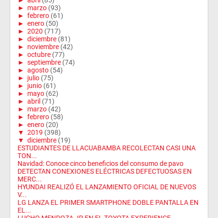
►
abril
(85)
►
marzo
(93)
►
febrero
(61)
►
enero
(50)
►
2020
(717)
►
diciembre
(81)
►
noviembre
(42)
►
octubre
(77)
►
septiembre
(74)
►
agosto
(54)
►
julio
(75)
►
junio
(61)
►
mayo
(62)
►
abril
(71)
►
marzo
(42)
►
febrero
(58)
►
enero
(20)
▼
2019
(398)
▼
diciembre
(19)
ESTUDIANTES DE LLACUABAMBA RECOLECTAN CASI UNA
TON...
Navidad: Conoce cinco beneficios del consumo de pavo
DETECTAN CONEXIONES ELÉCTRICAS DEFECTUOSAS EN
MERC...
HYUNDAI REALIZÓ EL LANZAMIENTO OFICIAL DE NUEVOS
V...
LG LANZA EL PRIMER SMARTPHONE DOBLE PANTALLA EN
EL...