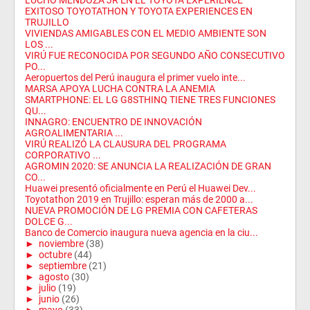
LUCHO MENDOZA JR EN EL TOYOTA EXPERIENCE
EXITOSO TOYOTATHON Y TOYOTA EXPERIENCES EN
TRUJILLO
VIVIENDAS AMIGABLES CON EL MEDIO AMBIENTE SON
LOS ...
VIRÚ FUE RECONOCIDA POR SEGUNDO AÑO CONSECUTIVO
PO...
Aeropuertos del Perú inaugura el primer vuelo inte...
MARSA APOYA LUCHA CONTRA LA ANEMIA
SMARTPHONE: EL LG G8STHINQ TIENE TRES FUNCIONES
QU...
INNAGRO: ENCUENTRO DE INNOVACIÓN
AGROALIMENTARIA ...
VIRÚ REALIZÓ LA CLAUSURA DEL PROGRAMA
CORPORATIVO ...
AGROMIN 2020: SE ANUNCIA LA REALIZACIÓN DE GRAN
CO...
Huawei presentó oficialmente en Perú el Huawei Dev...
Toyotathon 2019 en Trujillo: esperan más de 2000 a...
NUEVA PROMOCIÓN DE LG PREMIA CON CAFETERAS
DOLCE G...
Banco de Comercio inaugura nueva agencia en la ciu...
►
noviembre
(38)
►
octubre
(44)
►
septiembre
(21)
►
agosto
(30)
►
julio
(19)
►
junio
(26)