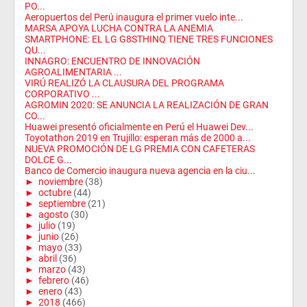
PO...
Aeropuertos del Perú inaugura el primer vuelo inte...
MARSA APOYA LUCHA CONTRA LA ANEMIA
SMARTPHONE: EL LG G8STHINQ TIENE TRES FUNCIONES
QU...
INNAGRO: ENCUENTRO DE INNOVACIÓN
AGROALIMENTARIA ...
VIRÚ REALIZÓ LA CLAUSURA DEL PROGRAMA
CORPORATIVO ...
AGROMIN 2020: SE ANUNCIA LA REALIZACIÓN DE GRAN
CO...
Huawei presentó oficialmente en Perú el Huawei Dev...
Toyotathon 2019 en Trujillo: esperan más de 2000 a...
NUEVA PROMOCIÓN DE LG PREMIA CON CAFETERAS
DOLCE G...
Banco de Comercio inaugura nueva agencia en la ciu...
►
noviembre
(38)
►
octubre
(44)
►
septiembre
(21)
►
agosto
(30)
►
julio
(19)
►
junio
(26)
►
mayo
(33)
►
abril
(36)
►
marzo
(43)
►
febrero
(46)
►
enero
(43)
►
2018
(466)