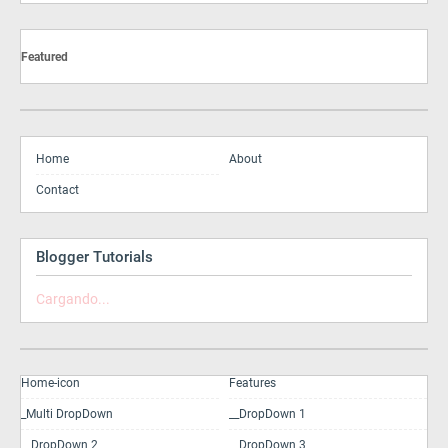
Featured
Home
About
Contact
Blogger Tutorials
Cargando...
Home-icon
Features
_Multi DropDown
__DropDown 1
__DropDown 2
__DropDown 3