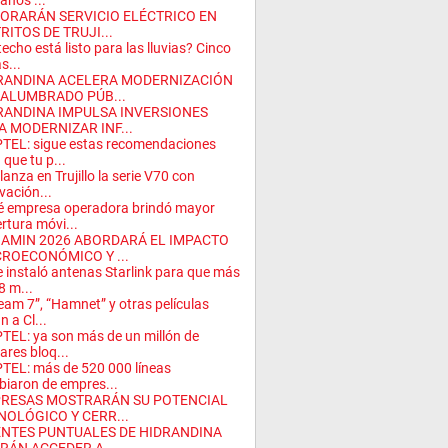
anos ...
ORARÁN SERVICIO ELÉCTRICO EN
RITOS DE TRUJI...
techo está listo para las lluvias? Cinco
s...
RANDINA ACELERA MODERNIZACIÓN
 ALUMBRADO PÚB...
RANDINA IMPULSA INVERSIONES
A MODERNIZAR INF...
TEL: sigue estas recomendaciones
 que tu p...
 lanza en Trujillo la serie V70 con
vación...
 empresa operadora brindó mayor
rtura móvi...
AMIN 2026 ABORDARÁ EL IMPACTO
ROECONÓMICO Y ...
 instaló antenas Starlink para que más
8 m...
eam 7”, “Hamnet” y otras películas
n a Cl...
TEL: ya son más de un millón de
lares bloq...
TEL: más de 520 000 líneas
iaron de empres...
RESAS MOSTRARÁN SU POTENCIAL
NOLÓGICO Y CERR...
ENTES PUNTUALES DE HIDRANDINA