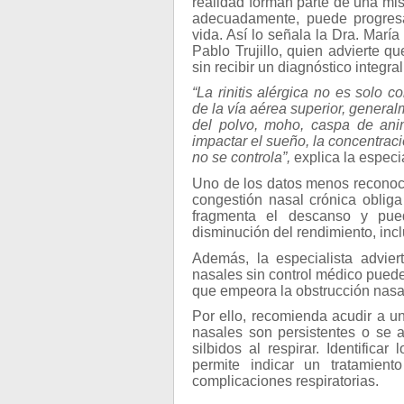
realidad forman parte de una mism
adecuadamente, puede progresar
vida. Así lo señala la Dra. Marí
Pablo Trujillo, quien advierte 
sin recibir un diagnóstico integral
“La rinitis alérgica no es solo 
de la vía aérea superior, gener
del polvo, moho, caspa de ani
impactar el sueño, la concentrac
no se controla”,
explica la especia
Uno de los datos menos reconocid
congestión nasal crónica obliga
fragmenta el descanso y pue
disminución del rendimiento, inc
Además, la especialista advie
nasales sin control médico pued
que empeora la obstrucción nasal y
Por ello, recomienda acudir a u
nasales son persistentes o se
silbidos al respirar. Identific
permite indicar un tratamient
complicaciones respiratorias.