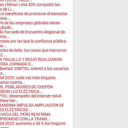
RITOS DE TRUJI...
as | Rimac Lima 42K conquistó las
s de Li...
ro beneficios de promover el bienestar
ion...
5% de las empresas globales tienen
ultade...
illo fue sede de Encuentro Regional de
ntu...
zones por las que la confianza pública
e ...
orias de éxito: los casos que marcaron
2 ...
A TRUJILLO Y SEGAT REALIZARON
TOSA JORNADA D...
ibertad: OSIPTEL orientó a los usuarios
s...
tel 2025: cada vez más hogares
anos cuenta...
MIL POBLADORES DE CHEPÉN
DRÁN LUZ ELÉCTRICA ...
TEL: desempeño del internet móvil
iene ten...
RANDINA IMPULSA AMPLIACIÓN DE
S ELÉCTRICAS ...
UVECA DEL PERÚ REAFIRMA
PROMISO CON LA TRANS...
tel 2025: aumenta a 96 % los hogares