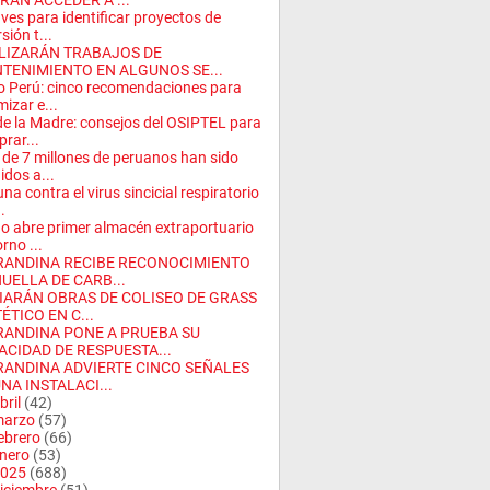
RÁN ACCEDER A ...
aves para identificar proyectos de
sión t...
LIZARÁN TRABAJOS DE
TENIMIENTO EN ALGUNOS SE...
o Perú: cinco recomendaciones para
mizar e...
de la Madre: consejos del OSIPTEL para
rar...
de 7 millones de peruanos han sido
idos a...
na contra el virus sincicial respiratorio
..
o abre primer almacén extraportuario
rno ...
RANDINA RECIBE RECONOCIMIENTO
HUELLA DE CARB...
CIARÁN OBRAS DE COLISEO DE GRASS
ÉTICO EN C...
RANDINA PONE A PRUEBA SU
ACIDAD DE RESPUESTA...
RANDINA ADVIERTE CINCO SEÑALES
NA INSTALACI...
bril
(42)
arzo
(57)
ebrero
(66)
nero
(53)
025
(688)