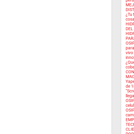
peru
MEJ
DIST
¿Tu 
cosa
HID
DEL
HID
PAR
OSIP
para
vivo
inno
¿Qué
cobe
CON
MAC
Yape
de 1
“Scr
llega
OSIP
celu
OSIP
camb
EMP
TEC
CLI