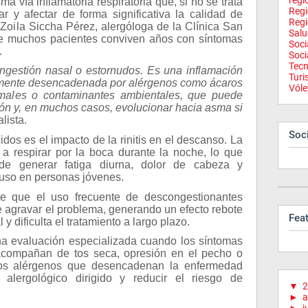
regi
a vía inflamatoria respiratoria que, si no se trata
Reg
 y afectar de forma significativa la calidad de
Regi
a Zoila Siccha Pérez, alergóloga de la Clínica San
Salu
que muchos pacientes conviven años con síntomas
Soci
.
Soci
Tecn
congestión nasal o estornudos. Es una inflamación
Tur
almente desencadenada por alérgenos como ácaros
Vóle
males o contaminantes ambientales, que puede
ión y, en muchos casos, evolucionar hacia asma si
lista.
Soci
os es el impacto de la rinitis en el descanso. La
 a respirar por la boca durante la noche, lo que
de generar fatiga diurna, dolor de cabeza y
luso en personas jóvenes.
rte que el uso frecuente de descongestionantes
e agravar el problema, generando un efecto rebote
Fea
 dificulta el tratamiento a largo plazo.
na evaluación especializada cuando los síntomas
 acompañan de tos seca, opresión en el pecho o
ar los alérgenos que desencadenan la enfermedad
o alergológico dirigido y reducir el riesgo de
▼
2
►
a