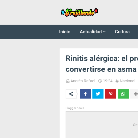
Inicio
Actualidad
Cultura
Rinitis alérgica: el
convertirse en asma
Andrés Rafael
19:24
Nacional
Blogger news
Re