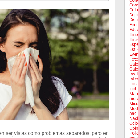
Conc
Con
Cult
Depo
Dist
Eco
Edu
Emp
Entr
Espe
Esti
Eve
Fot
Gale
Gale
Inst
Inte
Loca
locl
Mar
mer
Miss
Mod
nac
Naci
Ocio
Opin
elen ser vistas como problemas separados, pero en
Poli