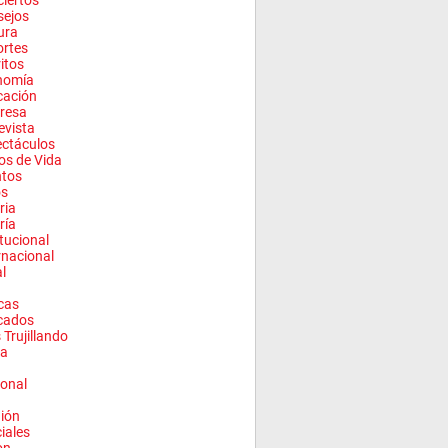
iertos
sejos
ura
rtes
ritos
nomía
cación
resa
evista
ctáculos
los de Vida
ntos
os
ria
ría
itucional
rnacional
l
cas
cados
 Trujillando
a
onal
ión
ciales