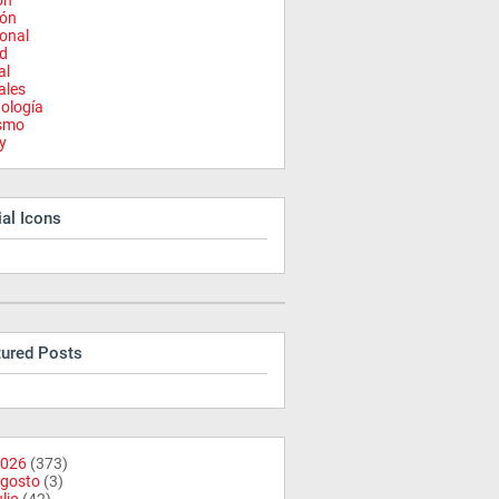
on
ión
onal
d
al
ales
ología
ismo
y
al Icons
tured Posts
026
(373)
gosto
(3)