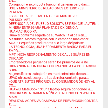
EN...
Corrupción e inconducta funcional generan pérdidas...
USIL Y MINISTERIO DE RELACIONES EXTERIORES
REALIZA...
ESSALUD LA LIBERTAD ENTREGÓ MÁS DE 200
PULSIOXIMET...
DEFENSORÍA DEL PUEBLO SOLICITA SE REINICIE LA ATEN...
MINERA ENTREGARÁ PLANTA DE OXÍGENO A
HUAMACHUCO PA...
Huawei confirma llegada de su Watch Fit al país en...
Mitsubishi Motors regresa con la campaña más esper...
AGAP: Pequeños productores a lo largo del país se ...
LA TECNOLOGÍA, UNA HERRAMIENTA BÁSICA PARA EL
EMPR...
MPT INICIA REORDENAMIENTO DE CALLE SUÁREZ EN
CHICAGO
Emprendedores peruanos serán los primeros de la Re...
HIDRANDINA CONTINÚA EXHORTANDO A LA POBLACIÓN
SOBR...
Mujeres líderes trabajarán en mantenimiento de can...
UPAO ofrece clases gratuitas de reforzamiento para...
¿QUÉ ATRIBUTOS PRIORIZA EL CONSUMIDOR DE HOY AL
CO...
HUAWEI MateBook 13: Una laptop segura por donde la...
CONGRESISTA CARMEN NÚÑEZ SE REUNIÓ CON WALTER
MART...
REALIZAN AGRESIVA CAMPAÑA DE PREVENCION CONTRA
EL ...