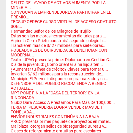
DELITO DE LAVADO DE ACTIVOS AUMENTA POR LA
MINERÍA...
CONVOCAN A EMPRENDEDORES A PARTICIPAR EN EL
PREMIO...
TECSUP OFRECE CURSO VIRTUAL DE ACCESO GRATUITO
SOB...
Hermandad Señor de los Milagros de Trujillo
Estas son las mejores herramientas digitales para ...
Agrícola Cerro Prieto construirá segundo colegio b...
Transfieren más de S/ 27 millones para siete obras...
POBLADORES DE QUIRUVILCA SE BENEFICIAN CON
MODERNA...
Teatro UPAO presenta primer Diplomado en Gestión C...
Día de la juventud: ¿Cómo orientar a mi hijo a ten...
¿Aumentar tu línea de crédito? Claves para tomar u...
Invierten S/ 62 millones para la reconstrucción de...
Municipio El Porvenir dispone comprar calzado y ca...
DEFENSORÍA DEL PUEBLO RECOMIENDA A RENIEC
ACTUALIZ...
MPT PONE FIN A LA “CASA DEL TERROR” EN LA
RINCONADA
Niubiz Dará Acceso A Préstamos Para Más De 100,000...
FERIA MI PESCADERÍA LOGRA VENDER MÁS DE 1
TONELADA...
ENVÍOS INDUSTRIALES CONTINÚAN A LA BAJA
ARCC presenta primer paquete de proyectos en mater...
Mallplaza: otorgan sellos de bioseguridad Bureau V...
Clases de reforzamiento gratuitas para escolares