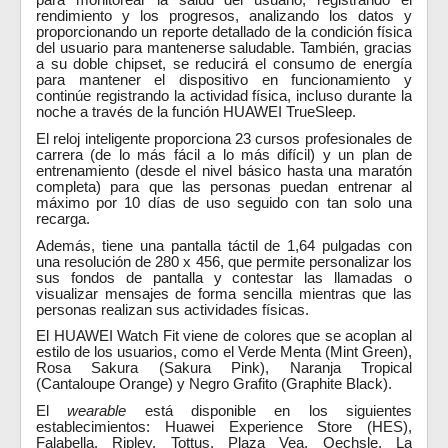
para monitorear la salud del usuario, registrando el
rendimiento y los progresos, analizando los datos y
proporcionando un reporte detallado de la condición física
del usuario para mantenerse saludable. También,
gracias
a su doble chipset, se reducirá el consumo de energía
para mantener el dispositivo en funcionamiento y
continúe registrando la actividad física, incluso durante la
noche a través de la función HUAWEI TrueSleep.
El reloj inteligente proporciona 23 cursos profesionales de
carrera (de lo más fácil a lo más difícil) y un plan de
entrenamiento (desde el nivel básico hasta una maratón
completa) para que las personas puedan entrenar al
máximo por 10 días de uso seguido con tan solo una
recarga.
Además, tiene una pantalla táctil de 1,64 pulgadas con
una resolución de 280 x 456, que permite personalizar los
sus fondos de pantalla y contestar las llamadas o
visualizar mensajes de forma sencilla mientras que las
personas realizan sus actividades físicas.
El HUAWEI Watch Fit viene de colores que se acoplan al
estilo de los usuarios, como el
Verde Menta (Mint Green),
Rosa Sakura (Sakura Pink), Naranja Tropical
(Cantaloupe Orange) y Negro Grafito (Graphite Black).
El
wearable
está disponible en los siguientes
establecimientos: Huawei Experience Store (HES),
Falabella, Ripley, Tottus, Plaza Vea, Oechsle, La