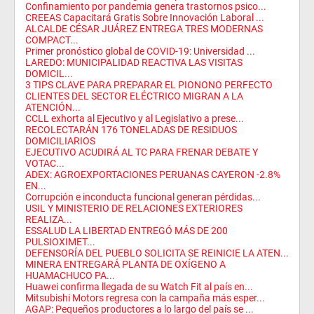
Confinamiento por pandemia genera trastornos psico...
CREEAS Capacitará Gratis Sobre Innovación Laboral ...
ALCALDE CÉSAR JUÁREZ ENTREGA TRES MODERNAS
COMPACT...
Primer pronóstico global de COVID-19: Universidad ...
LAREDO: MUNICIPALIDAD REACTIVA LAS VISITAS
DOMICIL...
3 TIPS CLAVE PARA PREPARAR EL PIONONO PERFECTO
CLIENTES DEL SECTOR ELÉCTRICO MIGRAN A LA
ATENCIÓN...
CCLL exhorta al Ejecutivo y al Legislativo a prese...
RECOLECTARÁN 176 TONELADAS DE RESIDUOS
DOMICILIARIOS
EJECUTIVO ACUDIRÁ AL TC PARA FRENAR DEBATE Y
VOTAC...
ADEX: AGROEXPORTACIONES PERUANAS CAYERON -2.8%
EN...
Corrupción e inconducta funcional generan pérdidas...
USIL Y MINISTERIO DE RELACIONES EXTERIORES
REALIZA...
ESSALUD LA LIBERTAD ENTREGÓ MÁS DE 200
PULSIOXIMET...
DEFENSORÍA DEL PUEBLO SOLICITA SE REINICIE LA ATEN...
MINERA ENTREGARÁ PLANTA DE OXÍGENO A
HUAMACHUCO PA...
Huawei confirma llegada de su Watch Fit al país en...
Mitsubishi Motors regresa con la campaña más esper...
AGAP: Pequeños productores a lo largo del país se ...