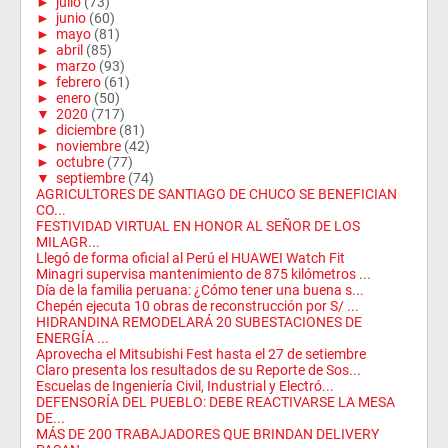
►
julio
(73)
►
junio
(60)
►
mayo
(81)
►
abril
(85)
►
marzo
(93)
►
febrero
(61)
►
enero
(50)
▼
2020
(717)
►
diciembre
(81)
►
noviembre
(42)
►
octubre
(77)
▼
septiembre
(74)
AGRICULTORES DE SANTIAGO DE CHUCO SE BENEFICIAN
CO...
FESTIVIDAD VIRTUAL EN HONOR AL SEÑOR DE LOS
MILAGR...
Llegó de forma oficial al Perú el HUAWEI Watch Fit
Minagri supervisa mantenimiento de 875 kilómetros ...
Día de la familia peruana: ¿Cómo tener una buena s...
Chepén ejecuta 10 obras de reconstrucción por S/ ...
HIDRANDINA REMODELARÁ 20 SUBESTACIONES DE
ENERGÍA ...
Aprovecha el Mitsubishi Fest hasta el 27 de setiembre
Claro presenta los resultados de su Reporte de Sos...
Escuelas de Ingeniería Civil, Industrial y Electró...
DEFENSORÍA DEL PUEBLO: DEBE REACTIVARSE LA MESA
DE...
MÁS DE 200 TRABAJADORES QUE BRINDAN DELIVERY