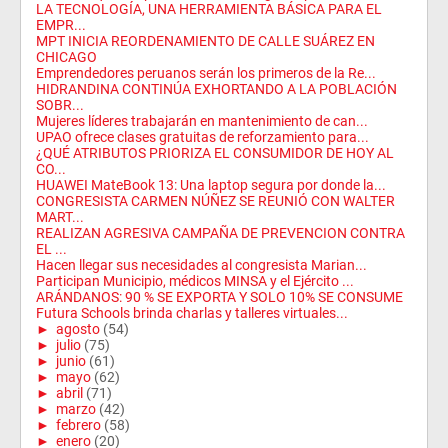
LA TECNOLOGÍA, UNA HERRAMIENTA BÁSICA PARA EL
EMPR...
MPT INICIA REORDENAMIENTO DE CALLE SUÁREZ EN
CHICAGO
Emprendedores peruanos serán los primeros de la Re...
HIDRANDINA CONTINÚA EXHORTANDO A LA POBLACIÓN
SOBR...
Mujeres líderes trabajarán en mantenimiento de can...
UPAO ofrece clases gratuitas de reforzamiento para...
¿QUÉ ATRIBUTOS PRIORIZA EL CONSUMIDOR DE HOY AL
CO...
HUAWEI MateBook 13: Una laptop segura por donde la...
CONGRESISTA CARMEN NÚÑEZ SE REUNIÓ CON WALTER
MART...
REALIZAN AGRESIVA CAMPAÑA DE PREVENCION CONTRA
EL ...
Hacen llegar sus necesidades al congresista Marian...
Participan Municipio, médicos MINSA y el Ejército ...
ARÁNDANOS: 90 % SE EXPORTA Y SOLO 10% SE CONSUME
Futura Schools brinda charlas y talleres virtuales...
►
agosto
(54)
►
julio
(75)
►
junio
(61)
►
mayo
(62)
►
abril
(71)
►
marzo
(42)
►
febrero
(58)
►
enero
(20)