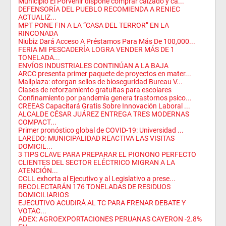
Municipio El Porvenir dispone comprar calzado y ca...
DEFENSORÍA DEL PUEBLO RECOMIENDA A RENIEC
ACTUALIZ...
MPT PONE FIN A LA “CASA DEL TERROR” EN LA
RINCONADA
Niubiz Dará Acceso A Préstamos Para Más De 100,000...
FERIA MI PESCADERÍA LOGRA VENDER MÁS DE 1
TONELADA...
ENVÍOS INDUSTRIALES CONTINÚAN A LA BAJA
ARCC presenta primer paquete de proyectos en mater...
Mallplaza: otorgan sellos de bioseguridad Bureau V...
Clases de reforzamiento gratuitas para escolares
Confinamiento por pandemia genera trastornos psico...
CREEAS Capacitará Gratis Sobre Innovación Laboral ...
ALCALDE CÉSAR JUÁREZ ENTREGA TRES MODERNAS
COMPACT...
Primer pronóstico global de COVID-19: Universidad ...
LAREDO: MUNICIPALIDAD REACTIVA LAS VISITAS
DOMICIL...
3 TIPS CLAVE PARA PREPARAR EL PIONONO PERFECTO
CLIENTES DEL SECTOR ELÉCTRICO MIGRAN A LA
ATENCIÓN...
CCLL exhorta al Ejecutivo y al Legislativo a prese...
RECOLECTARÁN 176 TONELADAS DE RESIDUOS
DOMICILIARIOS
EJECUTIVO ACUDIRÁ AL TC PARA FRENAR DEBATE Y
VOTAC...
ADEX: AGROEXPORTACIONES PERUANAS CAYERON -2.8%