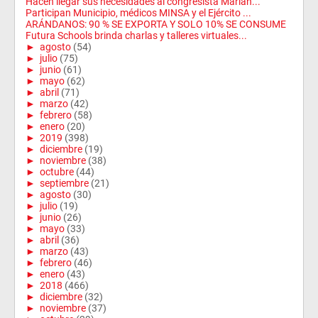
Hacen llegar sus necesidades al congresista Marian...
Participan Municipio, médicos MINSA y el Ejército ...
ARÁNDANOS: 90 % SE EXPORTA Y SOLO 10% SE CONSUME
Futura Schools brinda charlas y talleres virtuales...
►
agosto
(54)
►
julio
(75)
►
junio
(61)
►
mayo
(62)
►
abril
(71)
►
marzo
(42)
►
febrero
(58)
►
enero
(20)
►
2019
(398)
►
diciembre
(19)
►
noviembre
(38)
►
octubre
(44)
►
septiembre
(21)
►
agosto
(30)
►
julio
(19)
►
junio
(26)
►
mayo
(33)
►
abril
(36)
►
marzo
(43)
►
febrero
(46)
►
enero
(43)
►
2018
(466)
►
diciembre
(32)
►
noviembre
(37)