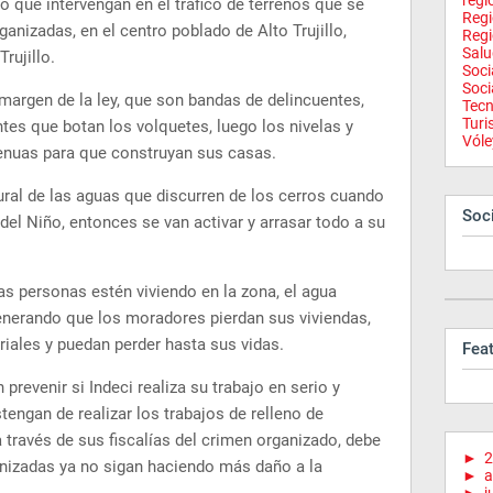
regi
ico que intervengan en el tráfico de terrenos que se
Reg
ganizadas, en el centro poblado de Alto Trujillo,
Regi
Salu
Trujillo.
Soci
Soci
margen de la ley, que son bandas de delincuentes,
Tecn
Tur
es que botan los volquetes, luego los nivelas y
Vóle
enuas para que construyan sus casas.
ral de las aguas que discurren de los cerros cuando
Soci
del Niño, entonces se van activar y arrasar todo a su
las personas estén viviendo en la zona, el agua
 generando que los moradores pierdan sus viviendas,
iales y puedan perder hasta sus vidas.
Fea
revenir si Indeci realiza su trabajo en serio y
tengan de realizar los trabajos de relleno de
a través de sus fiscalías del crimen organizado, debe
►
2
anizadas ya no sigan haciendo más daño a la
►
a