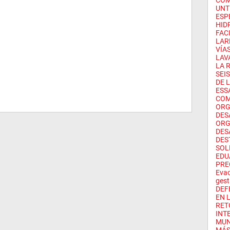
COMI
UNT
ESP
HID
FACI
LAR
VÍAS
LAV
LA 
SEI
DE L
ESS
COM
ORG
DES
ORG
DES
DES
SOL
EDU
PRE
Evac
gest
DEF
EN L
RET
INT
MUN