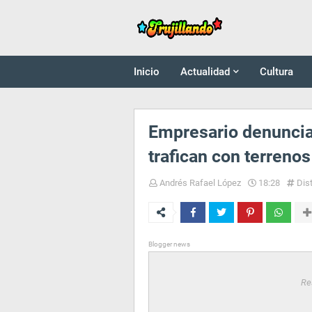
Inicio
Actualidad
Cultura
Empresario denuncia
trafican con terrenos 
Andrés Rafael López
18:28
Dist
Blogger news
Re