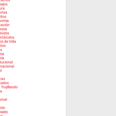
iertos
sejos
ura
rtes
ritos
nomía
cación
resa
evista
ctáculos
los de Vida
ntos
os
ria
ría
itucional
rnacional
l
cas
cados
 Trujillando
a
onal
ión
ciales