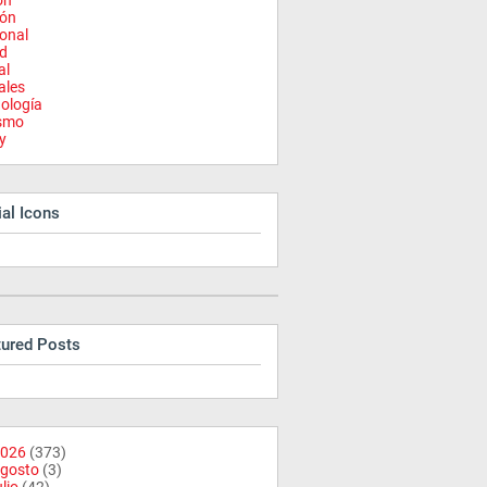
on
ión
onal
d
al
ales
ología
ismo
y
al Icons
tured Posts
026
(373)
gosto
(3)