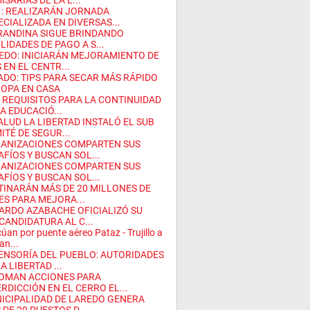
SARÍAS DE LA L...
 : REALIZARÁN JORNADA
ECIALIZADA EN DIVERSAS...
RANDINA SIGUE BRINDANDO
LIDADES DE PAGO A S...
EDO: INICIARÁN MEJORAMIENTO DE
 EN EL CENTR...
ADO: TIPS PARA SECAR MÁS RÁPIDO
ROPA EN CASA
S REQUISITOS PARA LA CONTINUIDAD
A EDUCACIÓ...
ALUD LA LIBERTAD INSTALÓ EL SUB
ITÉ DE SEGUR...
ANIZACIONES COMPARTEN SUS
AFÍOS Y BUSCAN SOL...
ANIZACIONES COMPARTEN SUS
AFÍOS Y BUSCAN SOL...
TINARÁN MÁS DE 20 MILLONES DE
ES PARA MEJORA...
ARDO AZABACHE OFICIALIZÓ SU
CANDIDATURA AL C...
úan por puente aéreo Pataz - Trujillo a
an...
ENSORÍA DEL PUEBLO: AUTORIDADES
A LIBERTAD ...
OMAN ACCIONES PARA
ERDICCIÓN EN EL CERRO EL...
ICIPALIDAD DE LAREDO GENERA