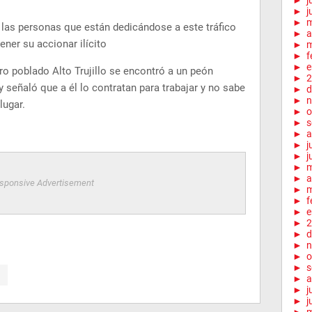
►
j
►
j
►
a las personas que están dedicándose a este tráfico
►
a
ener su accionar ilícito
►
m
►
f
►
e
ntro poblado Alto Trujillo se encontró a un peón
►
2
 señaló que a él lo contratan para trabajar y no sabe
►
d
►
n
lugar.
►
o
►
s
►
a
►
j
►
j
►
►
a
sponsive Advertisement
►
m
►
f
►
e
►
2
►
d
►
n
►
o
►
s
►
a
►
j
►
j