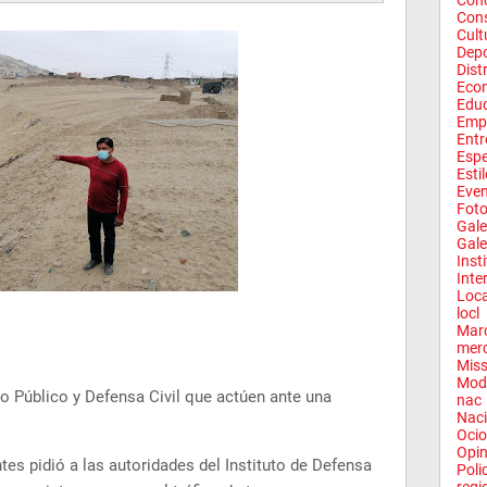
Conc
Con
Cult
Depo
Dist
Eco
Edu
Emp
Entr
Espe
Esti
Eve
Fot
Gale
Gale
Inst
Inte
Loca
locl
Mar
mer
Miss
Mod
io Público y Defensa Civil que actúen ante una
nac
Naci
Ocio
Opin
es pidió a las autoridades del Instituto de Defensa
Poli