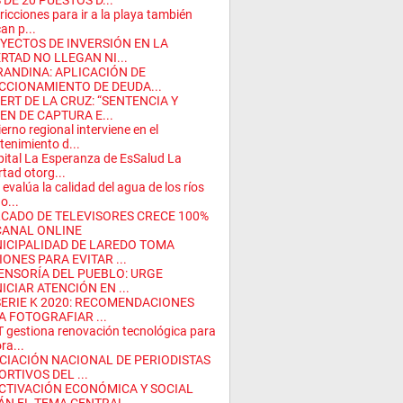
DE 20 PUESTOS D...
ricciones para ir a la playa también
can p...
YECTOS DE INVERSIÓN EN LA
ERTAD NO LLEGAN NI...
RANDINA: APLICACIÓN DE
CCIONAMIENTO DE DEUDA...
ERT DE LA CRUZ: “SENTENCIA Y
EN DE CAPTURA E...
erno regional interviene en el
enimiento d...
ital La Esperanza de EsSalud La
rtad otorg...
evalúa la calidad del agua de los ríos
o...
CADO DE TELEVISORES CRECE 100%
CANAL ONLINE
ICIPALIDAD DE LAREDO TOMA
IONES PARA EVITAR ...
ENSORÍA DEL PUEBLO: URGE
ICIAR ATENCIÓN EN ...
SERIE K 2020: RECOMENDACIONES
A FOTOGRAFIAR ...
 gestiona renovación tecnológica para
ra...
CIACIÓN NACIONAL DE PERIODISTAS
RTIVOS DEL ...
CTIVACIÓN ECONÓMICA Y SOCIAL