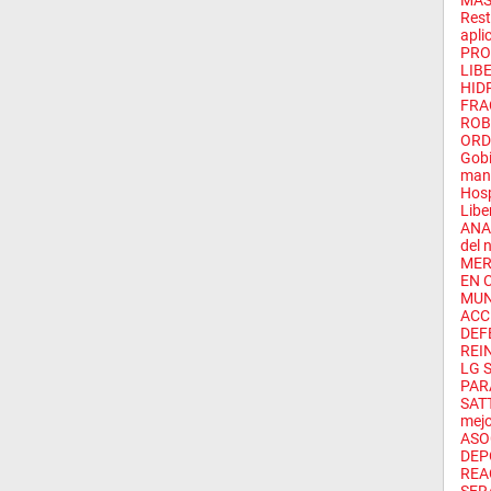
MÁS 
Rest
apli
PRO
LIB
HID
FRA
ROB
ORD
Gobi
mant
Hosp
Libe
ANA 
del n
MER
EN 
MUN
ACC
DEF
REIN
LG 
PAR
SATT
mejo
ASO
DEPO
REA