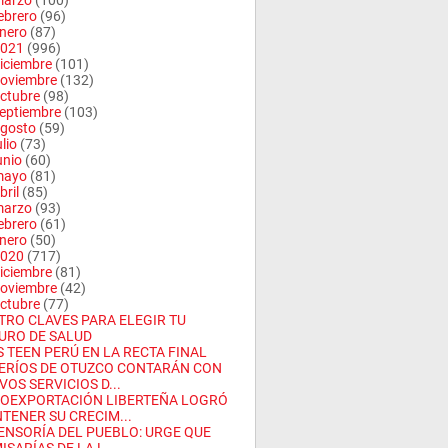
arzo
(100)
ebrero
(96)
nero
(87)
021
(996)
iciembre
(101)
oviembre
(132)
ctubre
(98)
eptiembre
(103)
gosto
(59)
ulio
(73)
unio
(60)
mayo
(81)
bril
(85)
arzo
(93)
ebrero
(61)
nero
(50)
020
(717)
iciembre
(81)
oviembre
(42)
ctubre
(77)
TRO CLAVES PARA ELEGIR TU
URO DE SALUD
S TEEN PERÚ EN LA RECTA FINAL
ERÍOS DE OTUZCO CONTARÁN CON
VOS SERVICIOS D...
OEXPORTACIÓN LIBERTEÑA LOGRÓ
TENER SU CRECIM...
ENSORÍA DEL PUEBLO: URGE QUE