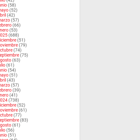
ulio
(42)
unio
(58)
mayo
(52)
bril
(42)
arzo
(57)
ebrero
(66)
nero
(53)
025
(688)
iciembre
(51)
oviembre
(79)
ctubre
(74)
eptiembre
(75)
gosto
(63)
ulio
(61)
unio
(54)
mayo
(51)
bril
(43)
arzo
(57)
ebrero
(39)
nero
(41)
024
(738)
iciembre
(52)
oviembre
(61)
ctubre
(77)
eptiembre
(83)
gosto
(61)
ulio
(56)
unio
(51)