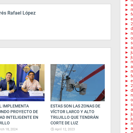
►
►
a
►
m
és Rafael López
►
f
►
e
►
2
►
d
►
n
►
o
►
s
►
a
►
j
►
j
►
►
a
►
m
►
f
►
e
►
2
►
d
►
n
►
o
►
s
L IMPLEMENTA
ESTAS SON LAS ZONAS DE
►
a
UNDO PROYECTO DE
VÍCTOR LARCO Y ALTO
►
j
AD INTELIGENTE EN
TRUJILLO QUE TENDRÁN
►
j
JILLO
CORTE DE LUZ
►
►
a
ch 18, 2024
April 12, 2023