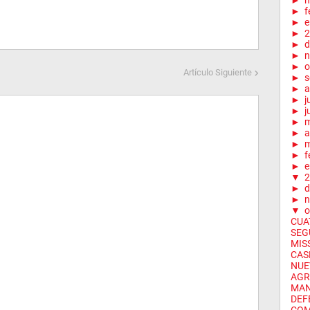
►
m
►
f
►
e
►
2
►
d
►
n
►
o
Artículo Siguiente
►
s
►
a
►
j
►
j
►
►
a
►
m
►
f
►
e
▼
2
►
d
►
n
▼
o
CUA
SEG
MIS
CAS
NUE
AGR
MAN
DEF