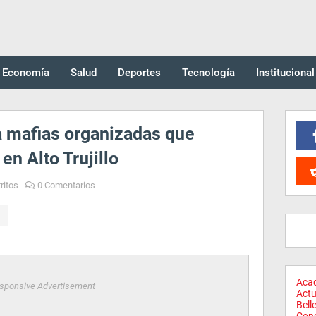
Economía
Salud
Deportes
Tecnología
Institucional
 mafias organizadas que
en Alto Trujillo
ritos
0 Comentarios
Aca
sponsive Advertisement
Actu
Bell