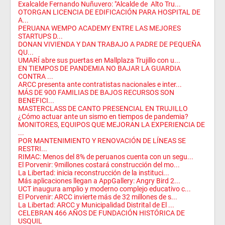
Exalcalde Fernando Nuñuvero: "Alcalde de Alto Tru...
OTORGAN LICENCIA DE EDIFICACIÓN PARA HOSPITAL DE
A...
PERUANA WEMPO ACADEMY ENTRE LAS MEJORES
STARTUPS D...
DONAN VIVIENDA Y DAN TRABAJO A PADRE DE PEQUEÑA
QU...
UMARÍ abre sus puertas en Mallplaza Trujillo con u...
EN TIEMPOS DE PANDEMIA NO BAJAR LA GUARDIA
CONTRA ...
ARCC presenta ante contratistas nacionales e inter...
MÁS DE 900 FAMILIAS DE BAJOS RECURSOS SON
BENEFICI...
MASTERCLASS DE CANTO PRESENCIAL EN TRUJILLO
¿Cómo actuar ante un sismo en tiempos de pandemia?
MONITORES, EQUIPOS QUE MEJORAN LA EXPERIENCIA DE
...
POR MANTENIMIENTO Y RENOVACIÓN DE LÍNEAS SE
RESTRI...
RIMAC: Menos del 8% de peruanos cuenta con un segu...
El Porvenir: 9millones costará construcción del mo...
La Libertad: inicia reconstrucción de la instituci...
Más aplicaciones llegan a AppGallery: Angry Bird 2...
UCT inaugura amplio y moderno complejo educativo c...
El Porvenir: ARCC invierte más de 32 millones de s...
La Libertad: ARCC y Municipalidad Distrital de El ...
CELEBRAN 466 AÑOS DE FUNDACIÓN HISTÓRICA DE
USQUIL