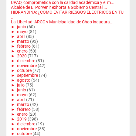
UPAO, comprometida con la calidad académica y el m...
Alcalde de El Porvenir exhorta a Gobierno Central ...
HIDRANDINA: ¿CÓMO EVITAR RIESGOS ELÉCTRICOS EN TU
...
La Libertad: ARCC y Municipalidad de Chao inaugura...
►
junio
(60)
►
mayo
(81)
►
abril
(85)
►
marzo
(93)
►
febrero
(61)
►
enero
(50)
►
2020
(717)
►
diciembre
(81)
►
noviembre
(42)
►
octubre
(77)
►
septiembre
(74)
►
agosto
(54)
►
julio
(75)
►
junio
(61)
►
mayo
(62)
►
abril
(71)
►
marzo
(42)
►
febrero
(58)
►
enero
(20)
►
2019
(398)
►
diciembre
(19)
►
noviembre
(38)
►
octubre
(44)