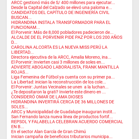
ARCC gestionó más de S/ 400 millones para ejecutar...
Desde la Capital del Calzado se elevó una paloma e...
CANDIDATOS DEL CAPÍTULO DE INGENIERÍA CIVIL
BUSCAN...
HIDRANDINA INSTALA TRANSFORMADOR PARA EL
FUNCIONAM...
El Porvenir: Más de 8,000 pobladores padecieron de...
ALCALDE DE EL PORVENIR PIDE PAZ POR LOS 200 AÑOS
D...
CAROLINA ALCORTA ES LA NUEVA MISS PERÚ LA
LIBERTAD...
Directora ejecutiva de la ARCC, Amalia Moreno, ina...
El Porvenir: Invierten casi 3 millones de soles en...
ADVIERTE ABOGADO LABORALISTA, FRANK MANTILLA
ROJAS...
Liga Femenina de Fútbol ya cuenta con su primer pa...
La Libertad: inician la reconstrucción de los cole...
El Porvenir: Juntas Vecinales se unen a la luchan...
¿Te depositaron la grati? Invierte este dinero en ...
CONSIDERÓ OMAR DE LAMA DIOSES
HIDRANDINA INVERTIRÁ CERCA DE 36 MILLONES DE
SOLES...
ARCC y Municipalidad de Guadalupe inauguran instit...
San Fernando lanza nueva línea de productos fortif...
REPSOL Y FALABELLA CELEBRAN ACUERDO COMERCIAL
EN B...
En el sector Alan García de Gran Chimú
Inician campaña de beneficios tributarios municipa...