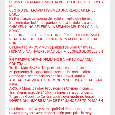
EDWIN BUSTAMANTE MONTALVO EXPLICÓ QUE SE BUSCA
MEJ...
CENTRO DE TERAPIA FÍSICA ES UNA REALIDAD EN EL
BAR...
EY Perú lanzó campaña de reclutamiento que tiene p...
Implementan botón de pánico contra la violencia a ...
CHICKEN KING CELEBRA LA SEMANA DEL POLLO A LA
BRASA
CELEBRA EL 28 DE JULIO CON EL “POLLO A LA BRASA DE...
REAL STATE DE LUJO SE INCREMENTA EN LA FLORIDA
POR...
La Libertad: ARCC y Municipalidad de Gran Chimú in...
HIDRANDINA INVIERTE MÁS DE 7 MILLONES DE SOLES EN
...
EN TIEMPOS DE PANDEMIA NO BAJAR LA GUARDIA
CONTRA ...
Trujillo: Más de 45 mil especialistas en construcc...
50 personas discapacitadas reciben bolsas de alim...
Combate el sedentarismo con la Huawei Band 6
ABOGADO ADVIERTE QUE CONGRESO BUSCA LEGALIZAR
INVA...
ARCC y Municipalidad Provincial de Chepén inician ...
Transfieren más de S/ 55.4 millones para continuar...
"Urge que Gobierno Central construya moderno hospi...
INVERSIÓN INMOBILIARIA DE PERUANOS SE TRIPLICA EN
...
La Libertad: ARCC y Municipalidad de Virú inaugura...
LATAM proyecta 46% de operación para julio, la may...