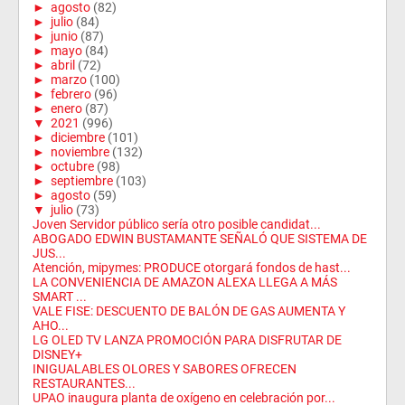
►
agosto
(82)
►
julio
(84)
►
junio
(87)
►
mayo
(84)
►
abril
(72)
►
marzo
(100)
►
febrero
(96)
►
enero
(87)
▼
2021
(996)
►
diciembre
(101)
►
noviembre
(132)
►
octubre
(98)
►
septiembre
(103)
►
agosto
(59)
▼
julio
(73)
Joven Servidor público sería otro posible candidat...
ABOGADO EDWIN BUSTAMANTE SEÑALÓ QUE SISTEMA DE
JUS...
Atención, mipymes: PRODUCE otorgará fondos de hast...
LA CONVENIENCIA DE AMAZON ALEXA LLEGA A MÁS
SMART ...
VALE FISE: DESCUENTO DE BALÓN DE GAS AUMENTA Y
AHO...
LG OLED TV LANZA PROMOCIÓN PARA DISFRUTAR DE
DISNEY+
INIGUALABLES OLORES Y SABORES OFRECEN
RESTAURANTES...
UPAO inaugura planta de oxígeno en celebración por...