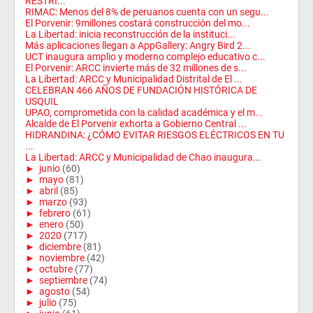
RESTRI...
RIMAC: Menos del 8% de peruanos cuenta con un segu...
El Porvenir: 9millones costará construcción del mo...
La Libertad: inicia reconstrucción de la instituci...
Más aplicaciones llegan a AppGallery: Angry Bird 2...
UCT inaugura amplio y moderno complejo educativo c...
El Porvenir: ARCC invierte más de 32 millones de s...
La Libertad: ARCC y Municipalidad Distrital de El ...
CELEBRAN 466 AÑOS DE FUNDACIÓN HISTÓRICA DE
USQUIL
UPAO, comprometida con la calidad académica y el m...
Alcalde de El Porvenir exhorta a Gobierno Central ...
HIDRANDINA: ¿CÓMO EVITAR RIESGOS ELÉCTRICOS EN TU
...
La Libertad: ARCC y Municipalidad de Chao inaugura...
►
junio
(60)
►
mayo
(81)
►
abril
(85)
►
marzo
(93)
►
febrero
(61)
►
enero
(50)
►
2020
(717)
►
diciembre
(81)
►
noviembre
(42)
►
octubre
(77)
►
septiembre
(74)
►
agosto
(54)
►
julio
(75)