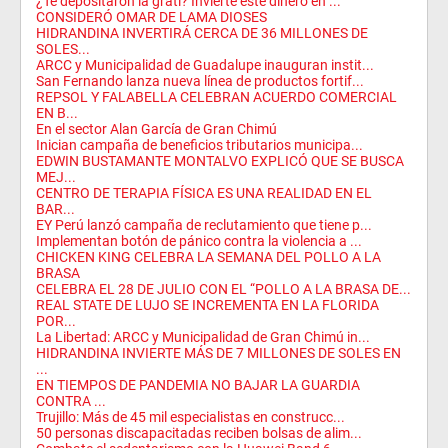
¿Te depositaron la grati? Invierte este dinero en ...
CONSIDERÓ OMAR DE LAMA DIOSES
HIDRANDINA INVERTIRÁ CERCA DE 36 MILLONES DE
SOLES...
ARCC y Municipalidad de Guadalupe inauguran instit...
San Fernando lanza nueva línea de productos fortif...
REPSOL Y FALABELLA CELEBRAN ACUERDO COMERCIAL
EN B...
En el sector Alan García de Gran Chimú
Inician campaña de beneficios tributarios municipa...
EDWIN BUSTAMANTE MONTALVO EXPLICÓ QUE SE BUSCA
MEJ...
CENTRO DE TERAPIA FÍSICA ES UNA REALIDAD EN EL
BAR...
EY Perú lanzó campaña de reclutamiento que tiene p...
Implementan botón de pánico contra la violencia a ...
CHICKEN KING CELEBRA LA SEMANA DEL POLLO A LA
BRASA
CELEBRA EL 28 DE JULIO CON EL “POLLO A LA BRASA DE...
REAL STATE DE LUJO SE INCREMENTA EN LA FLORIDA
POR...
La Libertad: ARCC y Municipalidad de Gran Chimú in...
HIDRANDINA INVIERTE MÁS DE 7 MILLONES DE SOLES EN
...
EN TIEMPOS DE PANDEMIA NO BAJAR LA GUARDIA
CONTRA ...
Trujillo: Más de 45 mil especialistas en construcc...
50 personas discapacitadas reciben bolsas de alim...