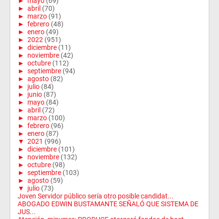
►
mayo
(69)
►
abril
(70)
►
marzo
(91)
►
febrero
(48)
►
enero
(49)
►
2022
(951)
►
diciembre
(11)
►
noviembre
(42)
►
octubre
(112)
►
septiembre
(94)
►
agosto
(82)
►
julio
(84)
►
junio
(87)
►
mayo
(84)
►
abril
(72)
►
marzo
(100)
►
febrero
(96)
►
enero
(87)
▼
2021
(996)
►
diciembre
(101)
►
noviembre
(132)
►
octubre
(98)
►
septiembre
(103)
►
agosto
(59)
▼
julio
(73)
Joven Servidor público sería otro posible candidat...
ABOGADO EDWIN BUSTAMANTE SEÑALÓ QUE SISTEMA DE
JUS...