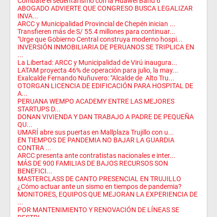
Combate el sedentarismo con la Huawei Band 6
ABOGADO ADVIERTE QUE CONGRESO BUSCA LEGALIZAR
INVA...
ARCC y Municipalidad Provincial de Chepén inician ...
Transfieren más de S/ 55.4 millones para continuar...
"Urge que Gobierno Central construya moderno hospi...
INVERSIÓN INMOBILIARIA DE PERUANOS SE TRIPLICA EN
...
La Libertad: ARCC y Municipalidad de Virú inaugura...
LATAM proyecta 46% de operación para julio, la may...
Exalcalde Fernando Nuñuvero: "Alcalde de Alto Tru...
OTORGAN LICENCIA DE EDIFICACIÓN PARA HOSPITAL DE
A...
PERUANA WEMPO ACADEMY ENTRE LAS MEJORES
STARTUPS D...
DONAN VIVIENDA Y DAN TRABAJO A PADRE DE PEQUEÑA
QU...
UMARÍ abre sus puertas en Mallplaza Trujillo con u...
EN TIEMPOS DE PANDEMIA NO BAJAR LA GUARDIA
CONTRA ...
ARCC presenta ante contratistas nacionales e inter...
MÁS DE 900 FAMILIAS DE BAJOS RECURSOS SON
BENEFICI...
MASTERCLASS DE CANTO PRESENCIAL EN TRUJILLO
¿Cómo actuar ante un sismo en tiempos de pandemia?
MONITORES, EQUIPOS QUE MEJORAN LA EXPERIENCIA DE
...
POR MANTENIMIENTO Y RENOVACIÓN DE LÍNEAS SE