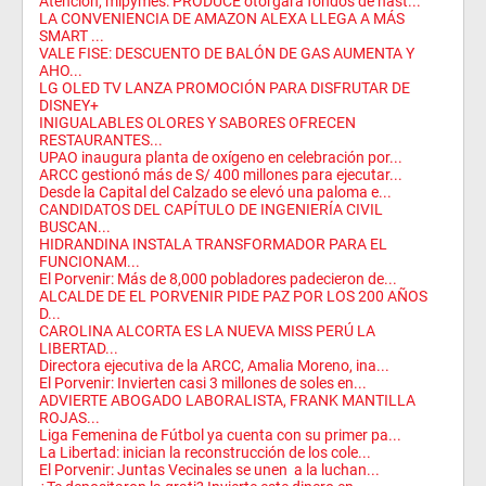
Atención, mipymes: PRODUCE otorgará fondos de hast...
LA CONVENIENCIA DE AMAZON ALEXA LLEGA A MÁS
SMART ...
VALE FISE: DESCUENTO DE BALÓN DE GAS AUMENTA Y
AHO...
LG OLED TV LANZA PROMOCIÓN PARA DISFRUTAR DE
DISNEY+
INIGUALABLES OLORES Y SABORES OFRECEN
RESTAURANTES...
UPAO inaugura planta de oxígeno en celebración por...
ARCC gestionó más de S/ 400 millones para ejecutar...
Desde la Capital del Calzado se elevó una paloma e...
CANDIDATOS DEL CAPÍTULO DE INGENIERÍA CIVIL
BUSCAN...
HIDRANDINA INSTALA TRANSFORMADOR PARA EL
FUNCIONAM...
El Porvenir: Más de 8,000 pobladores padecieron de...
ALCALDE DE EL PORVENIR PIDE PAZ POR LOS 200 AÑOS
D...
CAROLINA ALCORTA ES LA NUEVA MISS PERÚ LA
LIBERTAD...
Directora ejecutiva de la ARCC, Amalia Moreno, ina...
El Porvenir: Invierten casi 3 millones de soles en...
ADVIERTE ABOGADO LABORALISTA, FRANK MANTILLA
ROJAS...
Liga Femenina de Fútbol ya cuenta con su primer pa...
La Libertad: inician la reconstrucción de los cole...
El Porvenir: Juntas Vecinales se unen a la luchan...