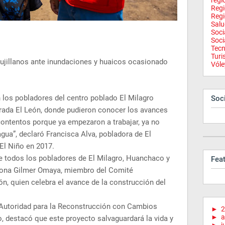
regi
Reg
Regi
Salu
Soci
Soci
Tecn
Tur
rujillanos ante inundaciones y huaicos ocasionado
Vóle
los pobladores del centro poblado El Milagro
Soci
brada El León, donde pudieron conocer los avances
ontentos porque ya empezaron a trabajar, ya no
gua”, declaró Francisca Alva, pobladora de El
El Niño en 2017.
e todos los pobladores de El Milagro, Huanchaco y
Fea
nciona Gilmer Omaya, miembro del Comité
ón, quien celebra el avance de la construcción del
a Autoridad para la Reconstrucción con Cambios
►
2
►
a
 destacó que este proyecto salvaguardará la vida y