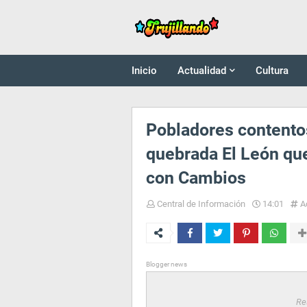
Inicio
Actualidad
Cultura
Pobladores contentos
quebrada El León qu
con Cambios
Central de Información
14:01
A
Blogger news
Re