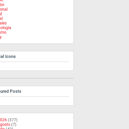
on
ión
onal
d
al
ales
ología
ismo
y
al Icons
tured Posts
026
(377)
gosto
(7)