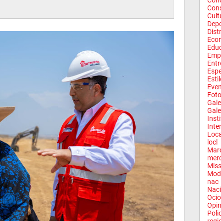
Conc
Con
Cult
Depo
Dist
Eco
Edu
Emp
Entr
Espe
Esti
Eve
Fot
Gale
Gale
Inst
Inte
Loca
locl
Mar
mer
Miss
Mod
nac
Naci
Ocio
Opin
Poli