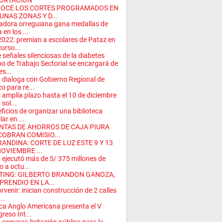
ORTACIÓN
OCE LOS CORTES PROGRAMADOS EN
UNAS ZONAS Y D...
dora orreguiana gana medallas de
 en los ...
2022: premian a escolares de Pataz en
urso...
e señales silenciosas de la diabetes
o de Trabajo Sectorial se encargará de
es...
dialoga con Gobierno Regional de
o para re...
amplía plazo hasta el 10 de diciembre
 sol...
ficios de organizar una biblioteca
ar en ...
NTAS DE AHORROS DE CAJA PIURA
COBRAN COMISIO...
RANDINA: CORTE DE LUZ ESTE 9 Y 13
NOVIEMBRE ...
ejecutó más de S/ 375 millones de
o a octu...
TING: GILBERTO BRANDON GANOZA,
PRENDIO EN LA...
orvenir: inician construcción de 2 calles
..
ica Anglo Americana presenta el V
reso Int...