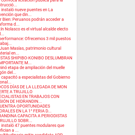
convoca licitación pública para la
trucció...
instaló nueve puentes en La
ención que din...
r Bien: Peruanos podrán acceder a
aforma d...
ín Nolasco es el virtual alcalde electo
...
performance: Ofrecemos 3 mil puestos
abaj...
Juan Masías, patrimonio cultural
terial en...
ISTAS SHIPIBO-KONIBO DESLUMBRAN
IMPORTANTE M...
inó etapa de ampliación del muelle
gón del...
capacitó a especialistas del Gobierno
onal...
OCOS DÍAS DE LA LLEGADA DE MON
ERTE A TRUJILLO
ECIALISTAS EN TRABAJOS CON
SIÓN DE HIDRANDIN...
UENTRA OPORTUNIDADES
RALES EN LA 1° FERIA D...
RANDINA CAPACITA A PERIODISTAS
TRUJILLO SOBR...
instaló 47 puentes modulares que
fician a ...