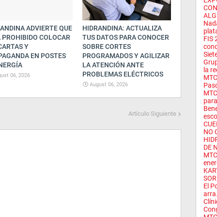
EXP
CON
ALG
Nada
ANDINA ADVIERTE QUE
HIDRANDINA: ACTUALIZA
plata
 PROHIBIDO COLOCAR
TUS DATOS PARA CONOCER
FIS 
CARTAS Y
SOBRE CORTES
conc
Siet
PAGANDA EN POSTES
PROGRAMADOS Y AGILIZAR
Grup
NERGÍA
LA ATENCIÓN ANTE
la re
PROBLEMAS ELÉCTRICOS
ust 06, 2026
MTC 
August 06, 2026
Pasc
MTC 
para
Bene
Artículo Siguiente
escol
CUE
NO 
HID
DE 
MTC 
ener
KAR
SOR
El P
arra.
Clín
Cong