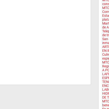
MTC 
cons
MTC 
Conv
Esta
plat
Mart
de Al
Tele
de tr
San 
inma
ART
EN 
Culm
espi
MTC 
Regi
A P
LAF
ESP
TEN
ENC
LABO
HID
DE 
MTC 
bene