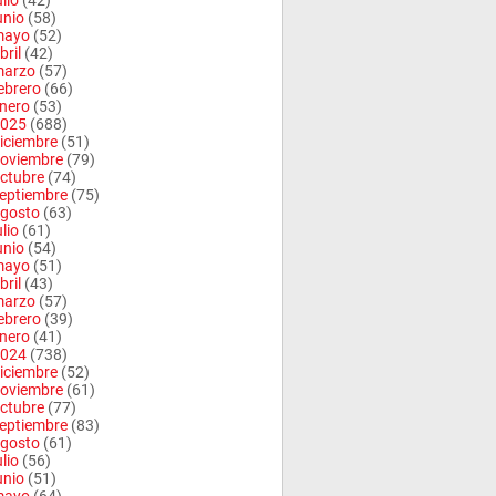
ulio
(42)
unio
(58)
mayo
(52)
bril
(42)
arzo
(57)
ebrero
(66)
nero
(53)
025
(688)
iciembre
(51)
oviembre
(79)
ctubre
(74)
eptiembre
(75)
gosto
(63)
ulio
(61)
unio
(54)
mayo
(51)
bril
(43)
arzo
(57)
ebrero
(39)
nero
(41)
024
(738)
iciembre
(52)
oviembre
(61)
ctubre
(77)
eptiembre
(83)
gosto
(61)
ulio
(56)
unio
(51)