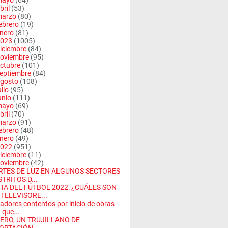
mayo
(64)
bril
(53)
arzo
(80)
ebrero
(19)
nero
(81)
023
(1005)
iciembre
(84)
oviembre
(95)
ctubre
(101)
eptiembre
(84)
gosto
(108)
ulio
(95)
unio
(111)
mayo
(69)
bril
(70)
arzo
(91)
ebrero
(48)
nero
(49)
022
(951)
iciembre
(11)
oviembre
(42)
TES DE LUZ EN ALGUNOS SECTORES
STRITOS D...
STA DEL FÚTBOL 2022: ¿CUÁLES SON
 TELEVISORE...
adores contentos por inicio de obras
 que...
ZERO, UN TRUJILLANO DE