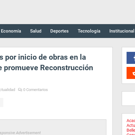
Economía
Salud
Deportes
Tecnología
Institucional
 por inicio de obras en la
e promueve Reconstrucción
ctualidad
0 Comentarios
Aca
Actu
Bell
sponsive Advertisement