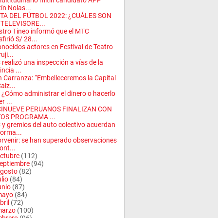
ultitudinario mitin candidato APP
ín Nolas...
STA DEL FÚTBOL 2022: ¿CUÁLES SON
 TELEVISORE...
stro Tineo informó que el MTC
firió S/ 28...
nocidos actores en Festival de Teatro
uji...
realizó una inspección a vías de la
ncia ...
 Carranza: “Embelleceremos la Capital
alz...
 ¿Cómo administrar el dinero o hacerlo
r ...
CINUEVE PERUANOS FINALIZAN CON
TOS PROGRAMA ...
y gremios del auto colectivo acuerdan
orma...
orvenir: se han superado observaciones
ont...
ctubre
(112)
eptiembre
(94)
gosto
(82)
ulio
(84)
unio
(87)
mayo
(84)
bril
(72)
arzo
(100)