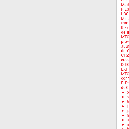
En m
Mart
FIE
LOS
Mini
trans
Reco
de Tr
MTC 
provi
Juan
del C
CTS:
crece
DIE
ÉXI
MTC 
conf
El P
de C
►
o
►
s
►
a
►
j
►
j
►
►
a
►
m