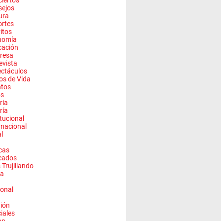
iertos
sejos
ura
rtes
ritos
nomía
cación
resa
evista
ctáculos
los de Vida
ntos
os
ria
ría
itucional
rnacional
l
cas
cados
 Trujillando
a
onal
ión
ciales