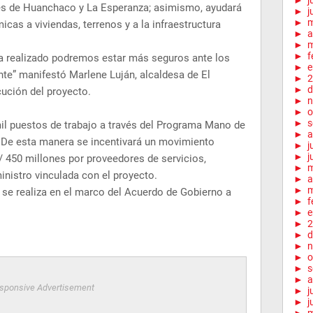
►
j
tes de Huanchaco y La Esperanza; asimismo, ayudará
►
j
►
cas a viviendas, terrenos y a la infraestructura
►
a
►
m
►
f
ha realizado podremos estar más seguros ante los
►
e
te” manifestó Marlene Luján, alcaldesa de El
►
2
►
d
ución del proyecto.
►
n
►
o
►
s
il puestos de trabajo a través del Programa Mano de
►
a
 De esta manera se incentivará un movimiento
►
j
►
j
450 millones por proveedores de servicios,
►
nistro vinculada con el proyecto.
►
a
►
m
se realiza en el marco del Acuerdo de Gobierno a
►
f
►
e
►
2
►
d
►
n
►
o
►
s
►
a
sponsive Advertisement
►
j
►
j