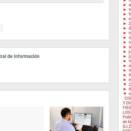
►
►
a
►
m
►
f
►
e
►
2
►
d
►
n
►
o
►
s
►
a
►
j
ral de Información
►
j
►
►
a
►
m
►
f
►
e
▼
2
►
d
▼
n
COR
Y DI
FIE
LOS
Pobl
en la
DJ 