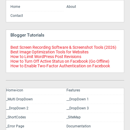
Home
About
Contact
Blogger Tutorials
Best Screen Recording Software & Screenshot Tools (2026)
Best Image Optimization Tools for Websites
How to Limit WordPress Post Revisions
How to Turn Off Active Status on Facebook (Go Offline)
How to Enable Two-Factor Authentication on Facebook
Home-icon
Features
_Multi DropDown
__DropDown 1
__DropDown 2
__DropDown 3
_ShortCodes
_SiteMap
_Error Page
Documentation