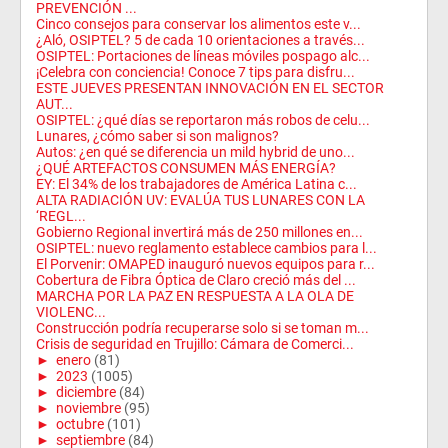
PREVENCIÓN ...
Cinco consejos para conservar los alimentos este v...
¿Aló, OSIPTEL? 5 de cada 10 orientaciones a través...
OSIPTEL: Portaciones de líneas móviles pospago alc...
¡Celebra con conciencia! Conoce 7 tips para disfru...
ESTE JUEVES PRESENTAN INNOVACIÓN EN EL SECTOR
AUT...
OSIPTEL: ¿qué días se reportaron más robos de celu...
Lunares, ¿cómo saber si son malignos?
Autos: ¿en qué se diferencia un mild hybrid de uno...
¿QUÉ ARTEFACTOS CONSUMEN MÁS ENERGÍA?
EY: El 34% de los trabajadores de América Latina c...
ALTA RADIACIÓN UV: EVALÚA TUS LUNARES CON LA
‘REGL...
Gobierno Regional invertirá más de 250 millones en...
OSIPTEL: nuevo reglamento establece cambios para l...
El Porvenir: OMAPED inauguró nuevos equipos para r...
Cobertura de Fibra Óptica de Claro creció más del ...
MARCHA POR LA PAZ EN RESPUESTA A LA OLA DE
VIOLENC...
Construcción podría recuperarse solo si se toman m...
Crisis de seguridad en Trujillo: Cámara de Comerci...
►
enero
(81)
►
2023
(1005)
►
diciembre
(84)
►
noviembre
(95)
►
octubre
(101)
►
septiembre
(84)