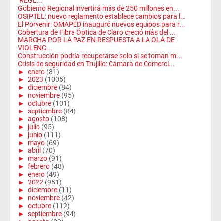
‘REGL...
Gobierno Regional invertirá más de 250 millones en...
OSIPTEL: nuevo reglamento establece cambios para l...
El Porvenir: OMAPED inauguró nuevos equipos para r...
Cobertura de Fibra Óptica de Claro creció más del ...
MARCHA POR LA PAZ EN RESPUESTA A LA OLA DE
VIOLENC...
Construcción podría recuperarse solo si se toman m...
Crisis de seguridad en Trujillo: Cámara de Comerci...
►
enero
(81)
►
2023
(1005)
►
diciembre
(84)
►
noviembre
(95)
►
octubre
(101)
►
septiembre
(84)
►
agosto
(108)
►
julio
(95)
►
junio
(111)
►
mayo
(69)
►
abril
(70)
►
marzo
(91)
►
febrero
(48)
►
enero
(49)
►
2022
(951)
►
diciembre
(11)
►
noviembre
(42)
►
octubre
(112)
►
septiembre
(94)