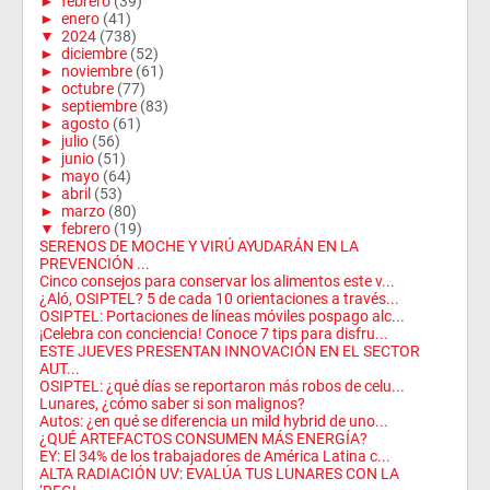
►
febrero
(39)
►
enero
(41)
▼
2024
(738)
►
diciembre
(52)
►
noviembre
(61)
►
octubre
(77)
►
septiembre
(83)
►
agosto
(61)
►
julio
(56)
►
junio
(51)
►
mayo
(64)
►
abril
(53)
►
marzo
(80)
▼
febrero
(19)
SERENOS DE MOCHE Y VIRÚ AYUDARÁN EN LA
PREVENCIÓN ...
Cinco consejos para conservar los alimentos este v...
¿Aló, OSIPTEL? 5 de cada 10 orientaciones a través...
OSIPTEL: Portaciones de líneas móviles pospago alc...
¡Celebra con conciencia! Conoce 7 tips para disfru...
ESTE JUEVES PRESENTAN INNOVACIÓN EN EL SECTOR
AUT...
OSIPTEL: ¿qué días se reportaron más robos de celu...
Lunares, ¿cómo saber si son malignos?
Autos: ¿en qué se diferencia un mild hybrid de uno...
¿QUÉ ARTEFACTOS CONSUMEN MÁS ENERGÍA?
EY: El 34% de los trabajadores de América Latina c...
ALTA RADIACIÓN UV: EVALÚA TUS LUNARES CON LA