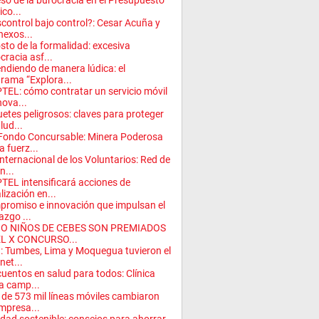
eso de la burocracia en el Presupuesto
ico...
control bajo control?: Cesar Acuña y
nexos...
osto de la formalidad: excesiva
cracia asf...
ndiendo de manera lúdica: el
rama “Explora...
TEL: cómo contratar un servicio móvil
nova...
etes peligrosos: claves para proteger
lud...
 Fondo Concursable: Minera Poderosa
 fuerz...
Internacional de los Voluntarios: Red de
n...
TEL intensificará acciones de
alización en...
romiso e innovación que impulsan el
azgo ...
O NIÑOS DE CEBES SON PREMIADOS
EL X CONCURSO...
: Tumbes, Lima y Moquegua tuvieron el
net...
uentos en salud para todos: Clínica
a camp...
de 573 mil líneas móviles cambiaron
mpresa...