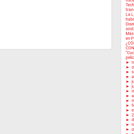
fisca
Tech
tran
La L
habi
Dise
soste
Más 
en Pe
¿CÓ
CON
“Cuc
pelíc
►
n
►
o
►
s
►
a
►
j
►
j
►
►
a
►
m
►
f
►
e
►
2
►
d
►
n
►
o