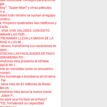
dad sostenible: consejos para ahorrar
ía ...
lboy”, “Super/Man” y otras películas
n a ...
ades todo terreno se suman al equipo
ombro...
: Proyecto Quebradas San Idelfonso y
Carlo...
 VIVA VIVE VALORES: CON ÉXITO
MINAN LAS FERI...
TÍN NAMAY LLEVA LA MAGIA DE LA
DAD A LOS NI...
 verano, transforma tus vacaciones en
opor...
OVECHA LAS FACILIDADES DE PAGO
HIDRANDINA PO...
motores Inka presenta la All New
aCX-90: l...
nia se consolida como un encuentro
nnovaci...
ivo homenaje a bomberos en el cierre
 Fer...
 tiene más de 42 millones de líneas
les en...
motores Inka lanza la nueva Haval
Jolion P...
o abrir una FinTech en el Perú?
TEL fortalecerá su capacidad