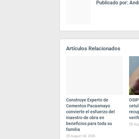
Publicado por:
Andr
Artículos Relacionados
Construye Experto de
OSIP
Cementos Pacasmayo
celul
convierte el esfuerzo del
recup
maestro de obra en
verif
beneficios para toda su
Aug
familia
August 04, 2026