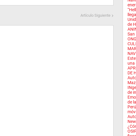
Navi
energ
“Hel
llega
Artículo Siguiente
Unid
de H
ANIN
San 
ONG
CUL
MAR
NAVI
Este
una 
APR
DE 
Auto
Mazd
INge
de i
Emot
de la
Perú
móvi
Auto
New 
¿Cóm
OSIP