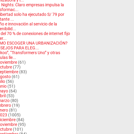
lizadora y l...
 Nights: Claro empresas impulsa la
sformac...
ibertad solo ha ejecutado S/ 79 por
tante ...
ño e innovación al servicio de la
nibilid...
del 70 % de conexiones de internet fijo
r...
MO ESCOGER UNA URBANIZACIÓN?
SEJOS PARA ELEG...
koo”, “Transformers Uno” y otras
ulas lle...
oviembre
(61)
ctubre
(77)
eptiembre
(83)
gosto
(61)
ulio
(56)
unio
(51)
mayo
(64)
bril
(53)
arzo
(80)
ebrero
(19)
nero
(81)
023
(1005)
iciembre
(84)
oviembre
(95)
ctubre
(101)