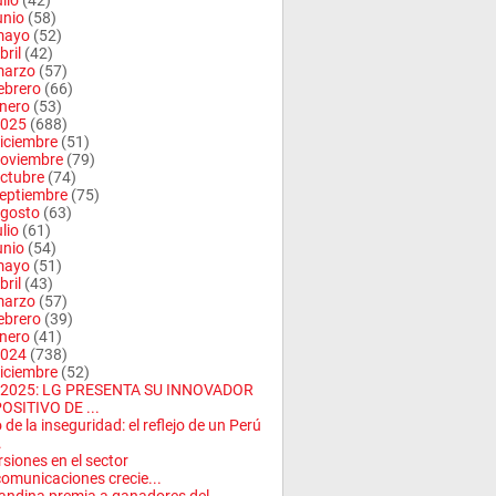
ulio
(42)
unio
(58)
mayo
(52)
bril
(42)
arzo
(57)
ebrero
(66)
nero
(53)
025
(688)
iciembre
(51)
oviembre
(79)
ctubre
(74)
eptiembre
(75)
gosto
(63)
ulio
(61)
unio
(54)
mayo
(51)
bril
(43)
arzo
(57)
ebrero
(39)
nero
(41)
024
(738)
iciembre
(52)
 2025: LG PRESENTA SU INNOVADOR
OSITIVO DE ...
o de la inseguridad: el reflejo de un Perú
.
rsiones en el sector
comunicaciones crecie...