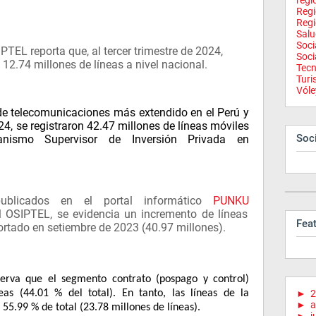
regi
Reg
Regi
Salu
Soci
TEL reporta que, al tercer trimestre de 2024,
Soci
 12.74 millones de líneas a nivel nacional.
Tecn
Tur
Vóle
o de telecomunicaciones más extendido en el Perú y
2024, se registraron 42.47 millones de líneas móviles
Soci
anismo Supervisor de Inversión Privada en
blicados en el portal informático
PUNKU
l OSIPTEL, se evidencia un incremento de líneas
Fea
portado en setiembre de 2023 (40.97 millones).
erva que el segmento contrato (pospago y control)
eas (44.01 % del total). En tanto, las líneas de la
►
2
►
a
55.99 % de total (23.78 millones de líneas).