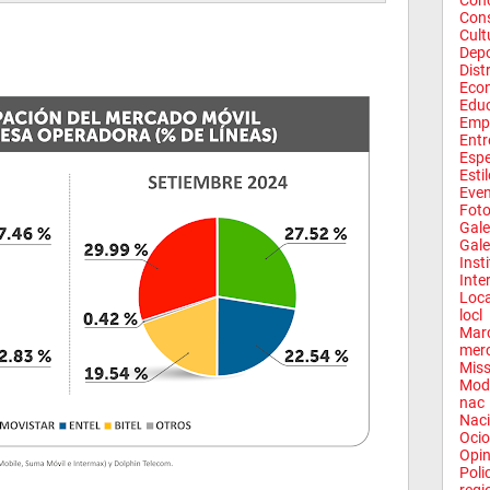
Conc
Con
Cult
Depo
Dist
Eco
Edu
Emp
Entr
Espe
Esti
Eve
Fot
Gale
Gale
Inst
Inte
Loca
locl
Mar
mer
Miss
Mod
nac
Naci
Ocio
Opin
Poli