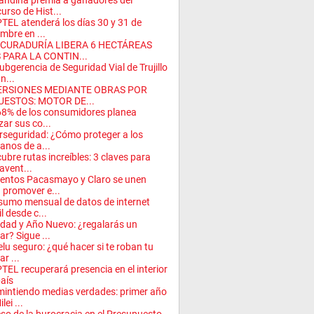
andina premia a ganadores del
urso de Hist...
TEL atenderá los días 30 y 31 de
embre en ...
CURADURÍA LIBERA 6 HECTÁREAS
 PARA LA CONTIN...
ubgerencia de Seguridad Vial de Trujillo
n...
ERSIONES MEDIANTE OBRAS POR
UESTOS: MOTOR DE...
68% de los consumidores planea
izar sus co...
rseguridad: ¿Cómo proteger a los
anos de a...
ubre rutas increíbles: 3 claves para
avent...
ntos Pacasmayo y Claro se unen
 promover e...
umo mensual de datos de internet
l desde c...
dad y Año Nuevo: ¿regalarás un
ar? Sigue ...
elu seguro: ¿qué hacer si te roban tu
ar ...
TEL recuperará presencia en el interior
país
intiendo medias verdades: primer año
lei ...