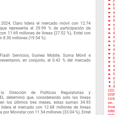
►
j
►
j
►
►
a
►
m
►
f
de 2024, Claro lidera el mercado móvil con 12.74
►
e
 que representa el 29.99 % de participación de
►
2
con 11.69 millones de líneas (27.52 %), Entel con
►
d
►
n
on 8.30 millones (19.54 %).
►
o
►
s
►
a
►
j
 Flash Servicios, Guinea Mobile, Suma Móvil e
►
j
resentaron, en conjunto, el 0.42 % del mercado
►
►
a
►
m
►
f
►
e
▼
2
▼
d
CES
la Dirección de Políticas Regulatorias y
DISP
L determinó que, considerando solo las líneas
Cicl
 en los últimos tres meses, estas suman 34.93
sin..
o lidera el mercado con 12.68 millones de líneas
Inve
tele
a por Movistar con 11.54 millones (33.04 %), Entel