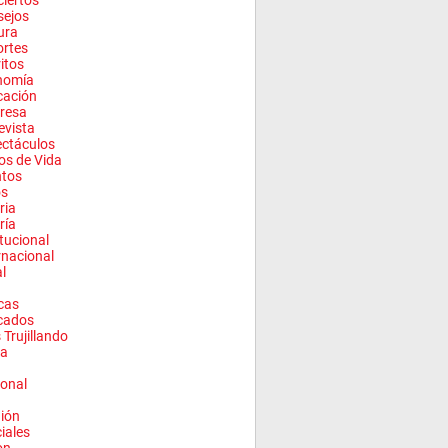
iertos
sejos
ura
rtes
ritos
nomía
cación
resa
evista
ctáculos
los de Vida
ntos
os
ria
ría
itucional
rnacional
l
cas
cados
 Trujillando
a
onal
ión
ciales