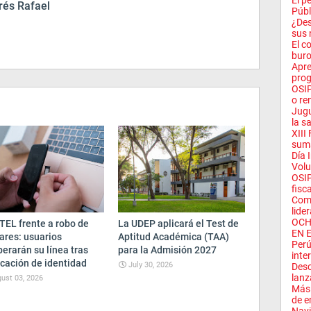
El p
és Rafael
Públ
¿Des
sus 
El c
buro
Apre
prog
OSIP
o re
Jugu
la sa
XIII
suma
Día 
Volu
OSIP
fisc
Comp
lider
OCH
TEL frente a robo de
La UDEP aplicará el Test de
EN 
ares: usuarios
Aptitud Académica (TAA)
Perú
erarán su línea tras
para la Admisión 2027
inter
icación de identidad
July 30, 2026
Desc
lanz
ust 03, 2026
Más 
de e