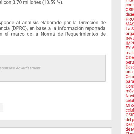
Hidr
el con 3.70 millones (10.59 %).
conc
OSIP
dici
PRO
ponde al análisis elaborado por la Dirección de
MÁS
encia (DPRC), en base a la información reportada
La S
en el marco de la Norma de Requerimientos de
orga
INV
IMP
EY: 
real
Cibe
peru
Desc
sponsive Advertisement
una 
Ceme
para
Cons
móvi
Navi
celul
Mi c
celul
OSIP
del 
Desm
de Mi