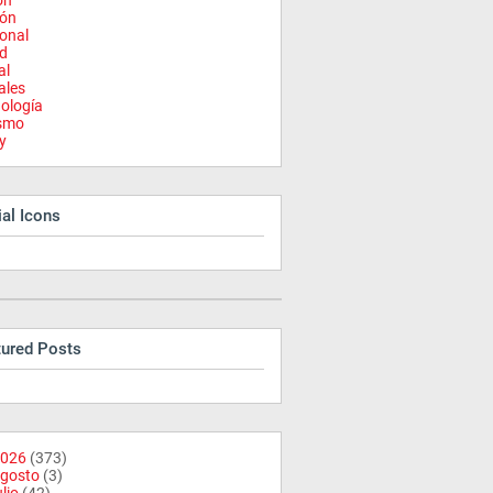
on
ión
onal
d
al
ales
ología
ismo
y
al Icons
tured Posts
026
(373)
gosto
(3)