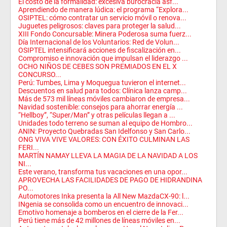
El costo de la formalidad: excesiva burocracia asf...
Aprendiendo de manera lúdica: el programa “Explora...
OSIPTEL: cómo contratar un servicio móvil o renova...
Juguetes peligrosos: claves para proteger la salud...
XIII Fondo Concursable: Minera Poderosa suma fuerz...
Día Internacional de los Voluntarios: Red de Volun...
OSIPTEL intensificará acciones de fiscalización en...
Compromiso e innovación que impulsan el liderazgo ...
OCHO NIÑOS DE CEBES SON PREMIADOS EN EL X
CONCURSO...
Perú: Tumbes, Lima y Moquegua tuvieron el internet...
Descuentos en salud para todos: Clínica lanza camp...
Más de 573 mil líneas móviles cambiaron de empresa...
Navidad sostenible: consejos para ahorrar energía ...
“Hellboy”, “Super/Man” y otras películas llegan a ...
Unidades todo terreno se suman al equipo de Hombro...
ANIN: Proyecto Quebradas San Idelfonso y San Carlo...
ONG VIVA VIVE VALORES: CON ÉXITO CULMINAN LAS
FERI...
MARTÍN NAMAY LLEVA LA MAGIA DE LA NAVIDAD A LOS
NI...
Este verano, transforma tus vacaciones en una opor...
APROVECHA LAS FACILIDADES DE PAGO DE HIDRANDINA
PO...
Automotores Inka presenta la All New MazdaCX-90: l...
INgenia se consolida como un encuentro de innovaci...
Emotivo homenaje a bomberos en el cierre de la Fer...
Perú tiene más de 42 millones de líneas móviles en...