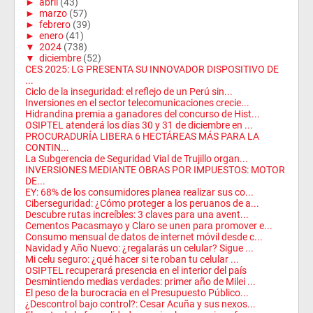
►
abril
(43)
►
marzo
(57)
►
febrero
(39)
►
enero
(41)
▼
2024
(738)
▼
diciembre
(52)
CES 2025: LG PRESENTA SU INNOVADOR DISPOSITIVO DE
...
Ciclo de la inseguridad: el reflejo de un Perú sin...
Inversiones en el sector telecomunicaciones crecie...
Hidrandina premia a ganadores del concurso de Hist...
OSIPTEL atenderá los días 30 y 31 de diciembre en ...
PROCURADURÍA LIBERA 6 HECTÁREAS MÁS PARA LA
CONTIN...
La Subgerencia de Seguridad Vial de Trujillo organ...
INVERSIONES MEDIANTE OBRAS POR IMPUESTOS: MOTOR
DE...
EY: 68% de los consumidores planea realizar sus co...
Ciberseguridad: ¿Cómo proteger a los peruanos de a...
Descubre rutas increíbles: 3 claves para una avent...
Cementos Pacasmayo y Claro se unen para promover e...
Consumo mensual de datos de internet móvil desde c...
Navidad y Año Nuevo: ¿regalarás un celular? Sigue ...
Mi celu seguro: ¿qué hacer si te roban tu celular ...
OSIPTEL recuperará presencia en el interior del país
Desmintiendo medias verdades: primer año de Milei ...
El peso de la burocracia en el Presupuesto Público...
¿Descontrol bajo control?: Cesar Acuña y sus nexos...