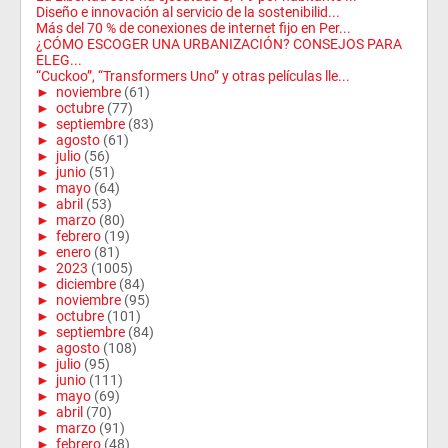
Diseño e innovación al servicio de la sostenibilid...
Más del 70 % de conexiones de internet fijo en Per...
¿CÓMO ESCOGER UNA URBANIZACIÓN? CONSEJOS PARA
ELEG...
“Cuckoo”, “Transformers Uno” y otras películas lle...
►
noviembre
(61)
►
octubre
(77)
►
septiembre
(83)
►
agosto
(61)
►
julio
(56)
►
junio
(51)
►
mayo
(64)
►
abril
(53)
►
marzo
(80)
►
febrero
(19)
►
enero
(81)
►
2023
(1005)
►
diciembre
(84)
►
noviembre
(95)
►
octubre
(101)
►
septiembre
(84)
►
agosto
(108)
►
julio
(95)
►
junio
(111)
►
mayo
(69)
►
abril
(70)
►
marzo
(91)
►
febrero
(48)