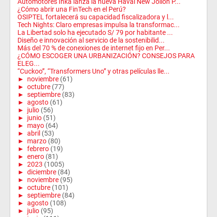
Automotores Inka lanza la nueva Haval New Jolion P...
¿Cómo abrir una FinTech en el Perú?
OSIPTEL fortalecerá su capacidad fiscalizadora y l...
Tech Nights: Claro empresas impulsa la transformac...
La Libertad solo ha ejecutado S/ 79 por habitante ...
Diseño e innovación al servicio de la sostenibilid...
Más del 70 % de conexiones de internet fijo en Per...
¿CÓMO ESCOGER UNA URBANIZACIÓN? CONSEJOS PARA
ELEG...
“Cuckoo”, “Transformers Uno” y otras películas lle...
►
noviembre
(61)
►
octubre
(77)
►
septiembre
(83)
►
agosto
(61)
►
julio
(56)
►
junio
(51)
►
mayo
(64)
►
abril
(53)
►
marzo
(80)
►
febrero
(19)
►
enero
(81)
►
2023
(1005)
►
diciembre
(84)
►
noviembre
(95)
►
octubre
(101)
►
septiembre
(84)
►
agosto
(108)
►
julio
(95)