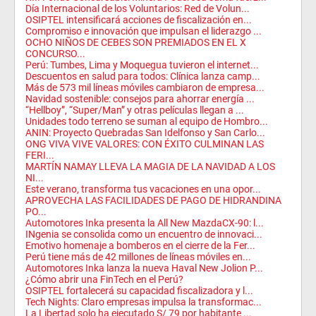
Día Internacional de los Voluntarios: Red de Volun...
OSIPTEL intensificará acciones de fiscalización en...
Compromiso e innovación que impulsan el liderazgo ...
OCHO NIÑOS DE CEBES SON PREMIADOS EN EL X
CONCURSO...
Perú: Tumbes, Lima y Moquegua tuvieron el internet...
Descuentos en salud para todos: Clínica lanza camp...
Más de 573 mil líneas móviles cambiaron de empresa...
Navidad sostenible: consejos para ahorrar energía ...
“Hellboy”, “Super/Man” y otras películas llegan a ...
Unidades todo terreno se suman al equipo de Hombro...
ANIN: Proyecto Quebradas San Idelfonso y San Carlo...
ONG VIVA VIVE VALORES: CON ÉXITO CULMINAN LAS
FERI...
MARTÍN NAMAY LLEVA LA MAGIA DE LA NAVIDAD A LOS
NI...
Este verano, transforma tus vacaciones en una opor...
APROVECHA LAS FACILIDADES DE PAGO DE HIDRANDINA
PO...
Automotores Inka presenta la All New MazdaCX-90: l...
INgenia se consolida como un encuentro de innovaci...
Emotivo homenaje a bomberos en el cierre de la Fer...
Perú tiene más de 42 millones de líneas móviles en...
Automotores Inka lanza la nueva Haval New Jolion P...
¿Cómo abrir una FinTech en el Perú?
OSIPTEL fortalecerá su capacidad fiscalizadora y l...
Tech Nights: Claro empresas impulsa la transformac...
La Libertad solo ha ejecutado S/ 79 por habitante ...