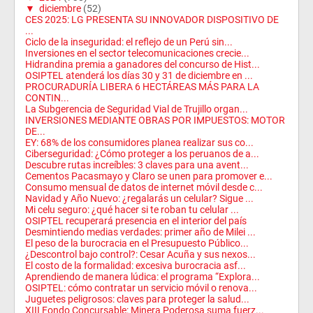
▼
diciembre
(52)
CES 2025: LG PRESENTA SU INNOVADOR DISPOSITIVO DE
...
Ciclo de la inseguridad: el reflejo de un Perú sin...
Inversiones en el sector telecomunicaciones crecie...
Hidrandina premia a ganadores del concurso de Hist...
OSIPTEL atenderá los días 30 y 31 de diciembre en ...
PROCURADURÍA LIBERA 6 HECTÁREAS MÁS PARA LA
CONTIN...
La Subgerencia de Seguridad Vial de Trujillo organ...
INVERSIONES MEDIANTE OBRAS POR IMPUESTOS: MOTOR
DE...
EY: 68% de los consumidores planea realizar sus co...
Ciberseguridad: ¿Cómo proteger a los peruanos de a...
Descubre rutas increíbles: 3 claves para una avent...
Cementos Pacasmayo y Claro se unen para promover e...
Consumo mensual de datos de internet móvil desde c...
Navidad y Año Nuevo: ¿regalarás un celular? Sigue ...
Mi celu seguro: ¿qué hacer si te roban tu celular ...
OSIPTEL recuperará presencia en el interior del país
Desmintiendo medias verdades: primer año de Milei ...
El peso de la burocracia en el Presupuesto Público...
¿Descontrol bajo control?: Cesar Acuña y sus nexos...
El costo de la formalidad: excesiva burocracia asf...
Aprendiendo de manera lúdica: el programa “Explora...
OSIPTEL: cómo contratar un servicio móvil o renova...
Juguetes peligrosos: claves para proteger la salud...
XIII Fondo Concursable: Minera Poderosa suma fuerz...