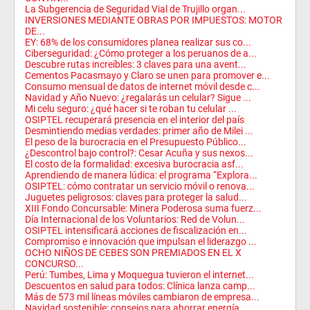
La Subgerencia de Seguridad Vial de Trujillo organ...
INVERSIONES MEDIANTE OBRAS POR IMPUESTOS: MOTOR
DE...
EY: 68% de los consumidores planea realizar sus co...
Ciberseguridad: ¿Cómo proteger a los peruanos de a...
Descubre rutas increíbles: 3 claves para una avent...
Cementos Pacasmayo y Claro se unen para promover e...
Consumo mensual de datos de internet móvil desde c...
Navidad y Año Nuevo: ¿regalarás un celular? Sigue ...
Mi celu seguro: ¿qué hacer si te roban tu celular ...
OSIPTEL recuperará presencia en el interior del país
Desmintiendo medias verdades: primer año de Milei ...
El peso de la burocracia en el Presupuesto Público...
¿Descontrol bajo control?: Cesar Acuña y sus nexos...
El costo de la formalidad: excesiva burocracia asf...
Aprendiendo de manera lúdica: el programa “Explora...
OSIPTEL: cómo contratar un servicio móvil o renova...
Juguetes peligrosos: claves para proteger la salud...
XIII Fondo Concursable: Minera Poderosa suma fuerz...
Día Internacional de los Voluntarios: Red de Volun...
OSIPTEL intensificará acciones de fiscalización en...
Compromiso e innovación que impulsan el liderazgo ...
OCHO NIÑOS DE CEBES SON PREMIADOS EN EL X
CONCURSO...
Perú: Tumbes, Lima y Moquegua tuvieron el internet...
Descuentos en salud para todos: Clínica lanza camp...
Más de 573 mil líneas móviles cambiaron de empresa...
Navidad sostenible: consejos para ahorrar energía ...