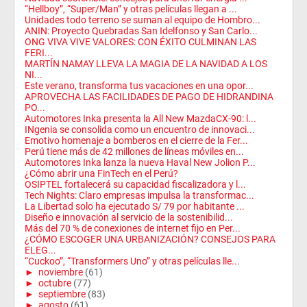
“Hellboy”, “Super/Man” y otras películas llegan a ...
Unidades todo terreno se suman al equipo de Hombro...
ANIN: Proyecto Quebradas San Idelfonso y San Carlo...
ONG VIVA VIVE VALORES: CON ÉXITO CULMINAN LAS
FERI...
MARTÍN NAMAY LLEVA LA MAGIA DE LA NAVIDAD A LOS
NI...
Este verano, transforma tus vacaciones en una opor...
APROVECHA LAS FACILIDADES DE PAGO DE HIDRANDINA
PO...
Automotores Inka presenta la All New MazdaCX-90: l...
INgenia se consolida como un encuentro de innovaci...
Emotivo homenaje a bomberos en el cierre de la Fer...
Perú tiene más de 42 millones de líneas móviles en...
Automotores Inka lanza la nueva Haval New Jolion P...
¿Cómo abrir una FinTech en el Perú?
OSIPTEL fortalecerá su capacidad fiscalizadora y l...
Tech Nights: Claro empresas impulsa la transformac...
La Libertad solo ha ejecutado S/ 79 por habitante ...
Diseño e innovación al servicio de la sostenibilid...
Más del 70 % de conexiones de internet fijo en Per...
¿CÓMO ESCOGER UNA URBANIZACIÓN? CONSEJOS PARA
ELEG...
“Cuckoo”, “Transformers Uno” y otras películas lle...
►
noviembre
(61)
►
octubre
(77)
►
septiembre
(83)
►
agosto
(61)