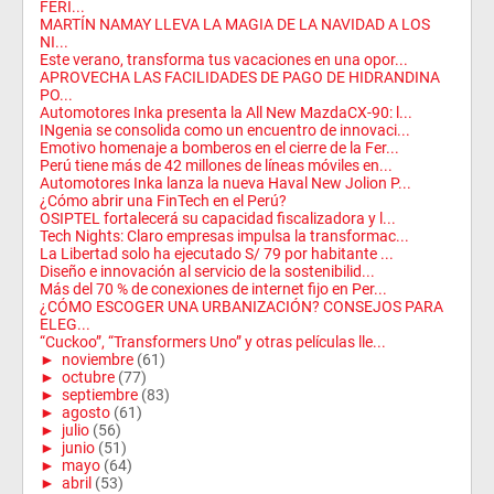
FERI...
MARTÍN NAMAY LLEVA LA MAGIA DE LA NAVIDAD A LOS
NI...
Este verano, transforma tus vacaciones en una opor...
APROVECHA LAS FACILIDADES DE PAGO DE HIDRANDINA
PO...
Automotores Inka presenta la All New MazdaCX-90: l...
INgenia se consolida como un encuentro de innovaci...
Emotivo homenaje a bomberos en el cierre de la Fer...
Perú tiene más de 42 millones de líneas móviles en...
Automotores Inka lanza la nueva Haval New Jolion P...
¿Cómo abrir una FinTech en el Perú?
OSIPTEL fortalecerá su capacidad fiscalizadora y l...
Tech Nights: Claro empresas impulsa la transformac...
La Libertad solo ha ejecutado S/ 79 por habitante ...
Diseño e innovación al servicio de la sostenibilid...
Más del 70 % de conexiones de internet fijo en Per...
¿CÓMO ESCOGER UNA URBANIZACIÓN? CONSEJOS PARA
ELEG...
“Cuckoo”, “Transformers Uno” y otras películas lle...
►
noviembre
(61)
►
octubre
(77)
►
septiembre
(83)
►
agosto
(61)
►
julio
(56)
►
junio
(51)
►
mayo
(64)
►
abril
(53)