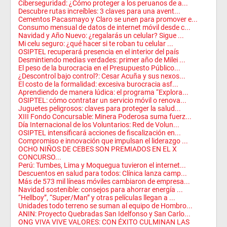
Ciberseguridad: ¿Cómo proteger a los peruanos de a...
Descubre rutas increíbles: 3 claves para una avent...
Cementos Pacasmayo y Claro se unen para promover e...
Consumo mensual de datos de internet móvil desde c...
Navidad y Año Nuevo: ¿regalarás un celular? Sigue ...
Mi celu seguro: ¿qué hacer si te roban tu celular ...
OSIPTEL recuperará presencia en el interior del país
Desmintiendo medias verdades: primer año de Milei ...
El peso de la burocracia en el Presupuesto Público...
¿Descontrol bajo control?: Cesar Acuña y sus nexos...
El costo de la formalidad: excesiva burocracia asf...
Aprendiendo de manera lúdica: el programa “Explora...
OSIPTEL: cómo contratar un servicio móvil o renova...
Juguetes peligrosos: claves para proteger la salud...
XIII Fondo Concursable: Minera Poderosa suma fuerz...
Día Internacional de los Voluntarios: Red de Volun...
OSIPTEL intensificará acciones de fiscalización en...
Compromiso e innovación que impulsan el liderazgo ...
OCHO NIÑOS DE CEBES SON PREMIADOS EN EL X
CONCURSO...
Perú: Tumbes, Lima y Moquegua tuvieron el internet...
Descuentos en salud para todos: Clínica lanza camp...
Más de 573 mil líneas móviles cambiaron de empresa...
Navidad sostenible: consejos para ahorrar energía ...
“Hellboy”, “Super/Man” y otras películas llegan a ...
Unidades todo terreno se suman al equipo de Hombro...
ANIN: Proyecto Quebradas San Idelfonso y San Carlo...
ONG VIVA VIVE VALORES: CON ÉXITO CULMINAN LAS