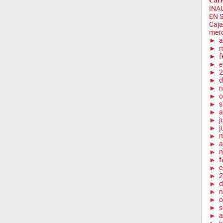
𝐂𝐚𝐫𝐥
INA
EN 
Caja
merc
►
a
►
m
►
f
►
e
►
2
►
d
►
n
►
o
►
s
►
a
►
j
►
j
►
►
a
►
m
►
f
►
e
►
2
►
d
►
n
►
o
►
s
►
a