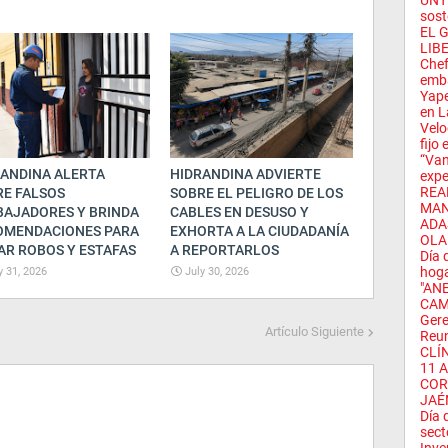
UNT 
sost
EL 
LIB
Chef
emba
Yape
en L
Velo
fijo 
“Van
ANDINA ALERTA
HIDRANDINA ADVIERTE
expe
REA
E FALSOS
SOBRE EL PELIGRO DE LOS
MAN
BAJADORES Y BRINDA
CABLES EN DESUSO Y
ADA
OMENDACIONES PARA
EXHORTA A LA CIUDADANÍA
OLA 
AR ROBOS Y ESTAFAS
A REPORTARLOS
Día 
hoga
y 31, 2026
July 30, 2026
"AN
CAM
Gere
Artículo Siguiente
Reun
CLÍ
11 
COR
JAÉN
Día 
secto