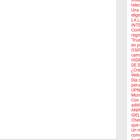
Inve
tele
Una 
elige
LA 
INT
Cont
regis
'Tru
en pr
OSIP
camb
HID
DE 
¿Cre
Web 
Día 
peru
UPN 
Mund
Con 
adid
ANI
IDE
Chec
que 
Un m
como