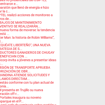
les no presenciales del OSIPTEL
entraron e...
aratón que llenó de energía e hizo
r la c...
TEL realizó acciones de monitoreo a
ros de...
BAJOS DE MANTENIMIENTO
VENTIVO SE REALIZARÁN...
nueva forma de moverse: la tendencia
está ...
ter Man: la historia de Robin Williams”,
...
EQUÉATE LIBERTEÑO", UNA NUEVA
ATEGIA DE S...
DUCTORES GANADEROS DE CHUGAY
ENEFICIAN CON ...
icorp invita a jóvenes a presentar ideas
...
ISIÓN DE TRANSPORTE APRUEBA
ORIZACIÓN DE OBR...
RANDINA ATIENDE SOLICITUDES Y
LAMOS DIRECTAM...
estás conforme con tu plan actual de
onía...
presenta en Trujillo su nueva
ración off-r...
Portales inaugura su noveno
parque en el P...