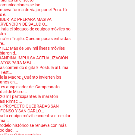
rsiones en el sector
comunicaciones se inc...
nueva forma de viajar por el Perú: tú
s e...
LIBERTAD PREPARA MASIVA
ERVENCIÓN DE SALUD O...
inúa el bloqueo de equipos móviles no
tra...
eno' en Trujillo: Quedan pocas entradas
e...
TEL: Más de 589 mil líneas móviles
iaron d...
RANDINA IMPULSA ACTUALIZACIÓN
DATOS PARA MEJ...
as contenido digital? Postula al Lima
Fest...
de la Madre: ¿Cuánto invierten los
anos en...
es auspiciador del Campeonato
ial de Micro...
20 mil participantes la maratón
as| Rimac ...
N: PROYECTO QUEBRADAS SAN
LFONSO Y SAN CARLO...
a tu equipo móvil: encuentra el celular
ma...
odelo histórico se renueva con más
didad, ...