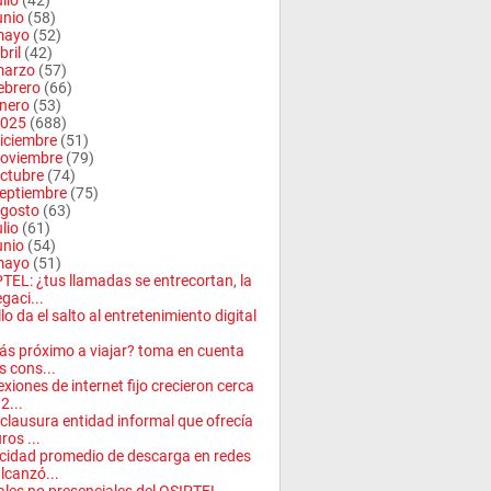
ulio
(42)
unio
(58)
mayo
(52)
bril
(42)
arzo
(57)
ebrero
(66)
nero
(53)
025
(688)
iciembre
(51)
oviembre
(79)
ctubre
(74)
eptiembre
(75)
gosto
(63)
ulio
(61)
unio
(54)
mayo
(51)
TEL: ¿tus llamadas se entrecortan, la
gaci...
llo da el salto al entretenimiento digital
ás próximo a viajar? toma en cuenta
s cons...
xiones de internet fijo crecieron cerca
2...
clausura entidad informal que ofrecía
ros ...
cidad promedio de descarga en redes
lcanzó...