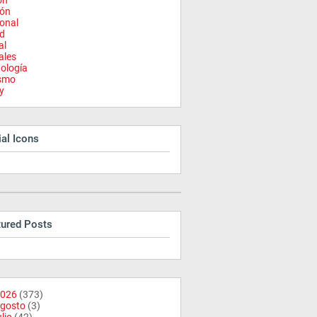
on
ión
onal
d
al
ales
ología
ismo
y
al Icons
tured Posts
026
(373)
gosto
(3)