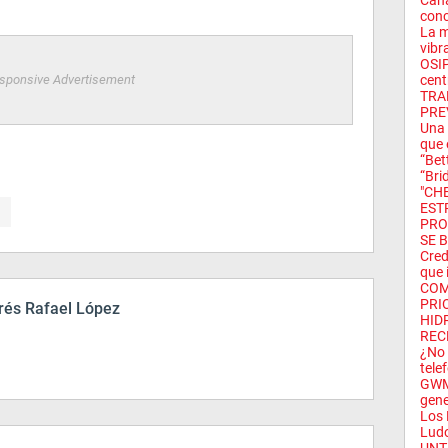
Cana
conc
La m
vibra
OSIP
sponsive Advertisement
cent
TRA
PRE
Una 
que 
“Bet
“Brid
"CH
ESTR
PRO
SE B
Cred
que i
COM
PRI
és Rafael López
HID
REC
¿No 
telef
GWM 
gene
Los 
Ludo