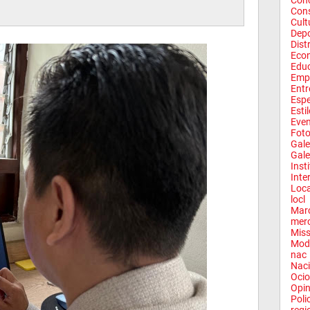
Conc
Con
Cult
Depo
Dist
Eco
Edu
Emp
Entr
Espe
Esti
Eve
Fot
Gale
Gale
Inst
Inte
Loca
locl
Mar
mer
Miss
Mod
nac
Naci
Ocio
Opin
Poli