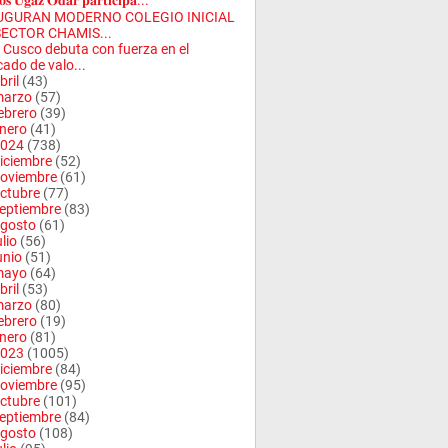
𝐨𝐬 𝐔𝐠𝐚𝐳 𝐎𝐝𝐚𝐫 𝐩𝐚𝐫𝐭𝐢𝐜𝐢𝐩𝐚...
UGURAN MODERNO COLEGIO INICIAL
SECTOR CHAMIS...
 Cusco debuta con fuerza en el
ado de valo...
bril
(43)
arzo
(57)
ebrero
(39)
nero
(41)
024
(738)
iciembre
(52)
oviembre
(61)
ctubre
(77)
eptiembre
(83)
gosto
(61)
ulio
(56)
unio
(51)
mayo
(64)
bril
(53)
arzo
(80)
ebrero
(19)
nero
(81)
023
(1005)
iciembre
(84)
oviembre
(95)
ctubre
(101)
eptiembre
(84)
gosto
(108)