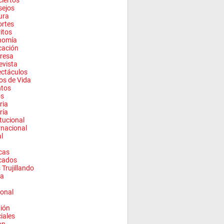
iertos
sejos
ura
rtes
ritos
nomía
cación
resa
evista
ctáculos
los de Vida
ntos
os
ria
ría
itucional
rnacional
l
cas
cados
 Trujillando
a
onal
ión
ciales