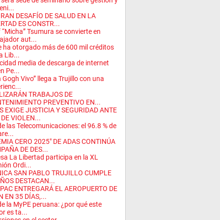
será sede de seminario sobre gestión y
eni...
GRAN DESAFÍO DE SALUD EN LA
ERTAD ES CONSTR...
 “Micha” Tsumura se convierte en
jador aut...
 ha otorgado más de 600 mil créditos
a Lib...
cidad media de descarga de internet
en Pe...
 Gogh Vivo” llega a Trujillo con una
rienc...
LIZARÁN TRABAJOS DE
TENIMIENTO PREVENTIVO EN...
S EXIGE JUSTICIA Y SEGURIDAD ANTE
DE VIOLEN...
de las Telecomunicaciones: el 96.8 % de
re...
EMIA CERO 2025" DE ADAS CONTINÚA
PAÑA DE DES...
sa La Libertad participa en la XL
ión Ordi...
NICA SAN PABLO TRUJILLO CUMPLE
AÑOS DESTACAN...
PAC ENTREGARÁ EL AEROPUERTO DE
 EN 35 DÍAS,...
de la MyPE peruana: ¿por qué este
r es ta...