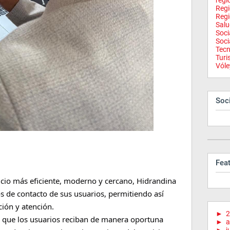
regi
Reg
Regi
Salu
Soci
Soci
Tecn
Tur
Vóle
Soci
Fea
vicio más eficiente, moderno y cercano, Hidrandina
s de contacto de sus usuarios, permitiendo así
ción y atención.
►
2
ará que los usuarios reciban de manera oportuna
►
a