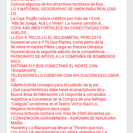
Conoce algunos de los atractivos turísticos de Rus...
LG Y NATIONAL GEOGRAPHIC SE UNEN PARA REALIZAR
CO...
La Caja Trujillo coloca créditos por más de 15 mil...
“Allá Se Juega, Acá Lo Vives”: La nueva canción d...
COPA AIRLINES FORTALECE SU CONECTIVIDAD CON
VUELOS...
LLEGA A TRUJILLO EL SOLDAMETAL PERÚ 2018
Huawei se une a Y Tú Que Planes, como parte de la ...
Se viene el máster Pileta Larga en Piscina Olímpica
Huawei lanza la segunda edición de la competencia ...
PATRONATO DE APOYO A LA COMPAÑÍA DE BOMBEROS
SALV...
SISTEMA FLY BUS CONECTARÁ EL NORTE CON
TRANSPORTE ...
TELEVISORES LG CUENTAN CON APLICACIÓN EXCLUSIVA
DE...
Gillette brinda consejos para el cuidado de la pie...
¿Qué características debe tener el smartphone de u...
Nueva línea de televisores LG responde a comandos ...
Aspectos a Considerar en la Compra de una Refriger...
“Calígula” se estrena en el Teatro Víctor Raúl Lo...
Regalos tecnológicos para papá
Innova Schools contará con más de 2500 docentes pa...
I CONVENCIÓN AGROMINERA - AGROMIN SE INAUGURA
MAÑA...
Huawei y La Blanquirroja llevan la “Pasión que nos...
COLEGIO DE INGENIEROS CELEBRA SEMANA DE LA