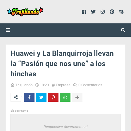
Huawei y La Blanquirroja llevan
la “Pasión que nos une” a los
hinchas
Trujillando
19:23
Empresa
0 Comentarios
Blogger news
Responsive Advertisement