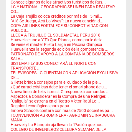
Conoce algunos de los atractivos turísticos de Rus...
LG Y NATIONAL GEOGRAPHIC SE UNEN PARA REALIZAR
CO...
La Caja Trujillo coloca créditos por más de 15 mil...
“Allá Se Juega, Acá Lo Vives”: La nueva canción d...
COPA AIRLINES FORTALECE SU CONECTIVIDAD CON
VUELOS...
LLEGA A TRUJILLO EL SOLDAMETAL PERÚ 2018
Huawei se une a Y Tú Que Planes, como parte de la ...
Se viene el máster Pileta Larga en Piscina Olímpica
Huawei lanza la segunda edición de la competencia ...
PATRONATO DE APOYO A LA COMPAÑÍA DE BOMBEROS
SALV...
SISTEMA FLY BUS CONECTARÁ EL NORTE CON
TRANSPORTE ...
TELEVISORES LG CUENTAN CON APLICACIÓN EXCLUSIVA
DE...
Gillette brinda consejos para el cuidado de la pie...
¿Qué características debe tener el smartphone de u...
Nueva línea de televisores LG responde a comandos ...
Aspectos a Considerar en la Compra de una Refriger...
“Calígula” se estrena en el Teatro Víctor Raúl Lo...
Regalos tecnológicos para papá
Innova Schools contará con más de 2500 docentes pa...
I CONVENCIÓN AGROMINERA - AGROMIN SE INAUGURA
MAÑA...
Huawei y La Blanquirroja llevan la “Pasión que nos...
COLEGIO DE INGENIEROS CELEBRA SEMANA DE LA