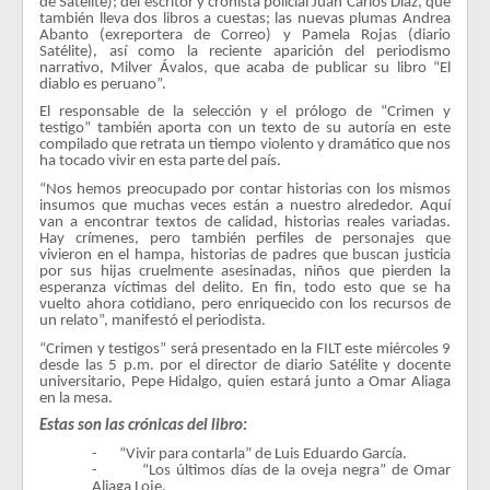
de Satélite); del escritor y cronista policial Juan Carlos Díaz, que
también lleva dos libros a cuestas; las nuevas plumas Andrea
Abanto (exreportera de Correo) y Pamela Rojas (diario
Satélite), así como la reciente aparición del periodismo
narrativo, Milver Ávalos, que acaba de publicar su libro “El
diablo es peruano”.
El responsable de la selección y el prólogo de “Crimen y
testigo” también aporta con un texto de su autoría en este
compilado que retrata un tiempo violento y dramático que nos
ha tocado vivir en esta parte del país.
“Nos hemos preocupado por contar historias con los mismos
insumos que muchas veces están a nuestro alrededor. Aquí
van a encontrar textos de calidad, historias reales variadas.
Hay crímenes, pero también perfiles de personajes que
vivieron en el hampa, historias de padres que buscan justicia
por sus hijas cruelmente asesinadas, niños que pierden la
esperanza víctimas del delito. En fin, todo esto que se ha
vuelto ahora cotidiano, pero enriquecido con los recursos de
un relato”, manifestó el periodista.
“Crimen y testigos” será presentado en la FILT este miércoles 9
desde las 5 p.m. por el director de diario Satélite y docente
universitario, Pepe Hidalgo, quien estará junto a Omar Aliaga
en la mesa.
Estas son las crónicas del libro:
-
“Vivir para contarla” de Luis Eduardo García.
-
“Los últimos días de la oveja negra” de Omar
Aliaga Loje.