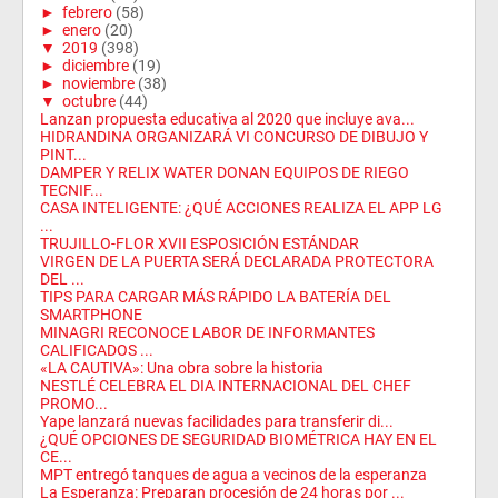
►
febrero
(58)
►
enero
(20)
▼
2019
(398)
►
diciembre
(19)
►
noviembre
(38)
▼
octubre
(44)
Lanzan propuesta educativa al 2020 que incluye ava...
HIDRANDINA ORGANIZARÁ VI CONCURSO DE DIBUJO Y
PINT...
DAMPER Y RELIX WATER DONAN EQUIPOS DE RIEGO
TECNIF...
CASA INTELIGENTE: ¿QUÉ ACCIONES REALIZA EL APP LG
...
TRUJILLO-FLOR XVII ESPOSICIÓN ESTÁNDAR
VIRGEN DE LA PUERTA SERÁ DECLARADA PROTECTORA
DEL ...
TIPS PARA CARGAR MÁS RÁPIDO LA BATERÍA DEL
SMARTPHONE
MINAGRI RECONOCE LABOR DE INFORMANTES
CALIFICADOS ...
«LA CAUTIVA»: Una obra sobre la historia
NESTLÉ CELEBRA EL DIA INTERNACIONAL DEL CHEF
PROMO...
Yape lanzará nuevas facilidades para transferir di...
¿QUÉ OPCIONES DE SEGURIDAD BIOMÉTRICA HAY EN EL
CE...
MPT entregó tanques de agua a vecinos de la esperanza
La Esperanza: Preparan procesión de 24 horas por ...