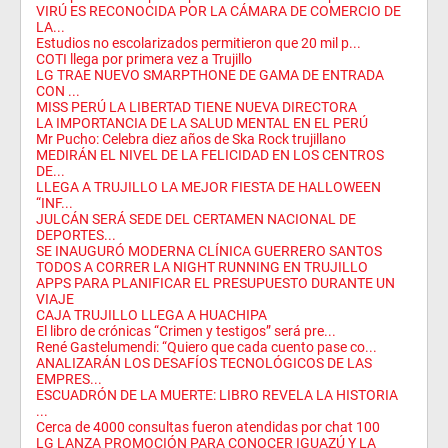
VIRÚ ES RECONOCIDA POR LA CÁMARA DE COMERCIO DE
LA...
Estudios no escolarizados permitieron que 20 mil p...
COTI llega por primera vez a Trujillo
LG TRAE NUEVO SMARPTHONE DE GAMA DE ENTRADA
CON ...
MISS PERÚ LA LIBERTAD TIENE NUEVA DIRECTORA
LA IMPORTANCIA DE LA SALUD MENTAL EN EL PERÚ
Mr Pucho: Celebra diez años de Ska Rock trujillano
MEDIRÁN EL NIVEL DE LA FELICIDAD EN LOS CENTROS
DE...
LLEGA A TRUJILLO LA MEJOR FIESTA DE HALLOWEEN
“INF...
JULCÁN SERÁ SEDE DEL CERTAMEN NACIONAL DE
DEPORTES...
SE INAUGURÓ MODERNA CLÍNICA GUERRERO SANTOS
TODOS A CORRER LA NIGHT RUNNING EN TRUJILLO
APPS PARA PLANIFICAR EL PRESUPUESTO DURANTE UN
VIAJE
CAJA TRUJILLO LLEGA A HUACHIPA
El libro de crónicas “Crimen y testigos” será pre...
René Gastelumendi: “Quiero que cada cuento pase co...
ANALIZARÁN LOS DESAFÍOS TECNOLÓGICOS DE LAS
EMPRES...
ESCUADRÓN DE LA MUERTE: LIBRO REVELA LA HISTORIA
...
Cerca de 4000 consultas fueron atendidas por chat 100
LG LANZA PROMOCIÓN PARA CONOCER IGUAZÚ Y LA