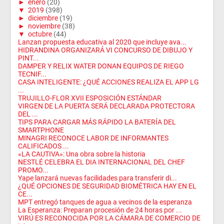
►
enero
(20)
▼
2019
(398)
►
diciembre
(19)
►
noviembre
(38)
▼
octubre
(44)
Lanzan propuesta educativa al 2020 que incluye ava...
HIDRANDINA ORGANIZARÁ VI CONCURSO DE DIBUJO Y
PINT...
DAMPER Y RELIX WATER DONAN EQUIPOS DE RIEGO
TECNIF...
CASA INTELIGENTE: ¿QUÉ ACCIONES REALIZA EL APP LG
...
TRUJILLO-FLOR XVII ESPOSICIÓN ESTÁNDAR
VIRGEN DE LA PUERTA SERÁ DECLARADA PROTECTORA
DEL ...
TIPS PARA CARGAR MÁS RÁPIDO LA BATERÍA DEL
SMARTPHONE
MINAGRI RECONOCE LABOR DE INFORMANTES
CALIFICADOS ...
«LA CAUTIVA»: Una obra sobre la historia
NESTLÉ CELEBRA EL DIA INTERNACIONAL DEL CHEF
PROMO...
Yape lanzará nuevas facilidades para transferir di...
¿QUÉ OPCIONES DE SEGURIDAD BIOMÉTRICA HAY EN EL
CE...
MPT entregó tanques de agua a vecinos de la esperanza
La Esperanza: Preparan procesión de 24 horas por ...
VIRÚ ES RECONOCIDA POR LA CÁMARA DE COMERCIO DE