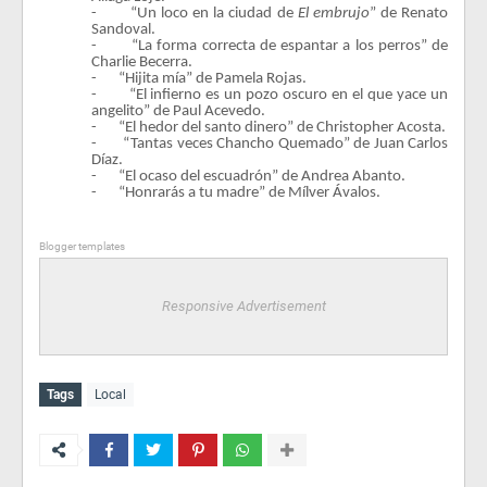
-
“Un loco en la ciudad de
El embrujo
” de Renato
Sandoval.
-
“La forma correcta de espantar a los perros” de
Charlie Becerra.
-
“Hijita mía” de Pamela Rojas.
-
“El infierno es un pozo oscuro en el que yace un
angelito” de Paul Acevedo.
-
“El hedor del santo dinero” de Christopher Acosta.
-
“Tantas veces Chancho Quemado” de Juan Carlos
Díaz.
-
“El ocaso del escuadrón” de Andrea Abanto.
-
“Honrarás a tu madre” de Mílver Ávalos.
Blogger templates
Responsive Advertisement
Tags
Local