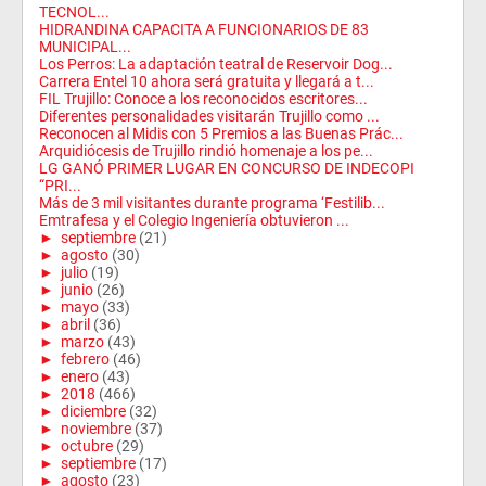
TECNOL...
HIDRANDINA CAPACITA A FUNCIONARIOS DE 83
MUNICIPAL...
Los Perros: La adaptación teatral de Reservoir Dog...
Carrera Entel 10 ahora será gratuita y llegará a t...
FIL Trujillo: Conoce a los reconocidos escritores...
Diferentes personalidades visitarán Trujillo como ...
Reconocen al Midis con 5 Premios a las Buenas Prác...
Arquidiócesis de Trujillo rindió homenaje a los pe...
LG GANÓ PRIMER LUGAR EN CONCURSO DE INDECOPI
“PRI...
Más de 3 mil visitantes durante programa ‘Festilib...
Emtrafesa y el Colegio Ingeniería obtuvieron ...
►
septiembre
(21)
►
agosto
(30)
►
julio
(19)
►
junio
(26)
►
mayo
(33)
►
abril
(36)
►
marzo
(43)
►
febrero
(46)
►
enero
(43)
►
2018
(466)
►
diciembre
(32)
►
noviembre
(37)
►
octubre
(29)
►
septiembre
(17)
►
agosto
(23)