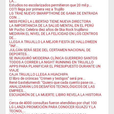
LA...
Estudios no escolarizados permitieron que 20 mil p...
COTI llega por primera vez a Trujillo
LG TRAE NUEVO SMARPTHONE DE GAMA DE ENTRADA
CON ...
MISS PERÚ LA LIBERTAD TIENE NUEVA DIRECTORA
LA IMPORTANCIA DE LA SALUD MENTAL EN EL PERÚ
Mr Pucho: Celebra diez años de Ska Rock trujillano
MEDIRÁN EL NIVEL DE LA FELICIDAD EN LOS CENTROS
DE...
LLEGA A TRUJILLO LA MEJOR FIESTA DE HALLOWEEN
“INF...
JULCÁN SERÁ SEDE DEL CERTAMEN NACIONAL DE
DEPORTES...
SE INAUGURÓ MODERNA CLÍNICA GUERRERO SANTOS
TODOS A CORRER LA NIGHT RUNNING EN TRUJILLO
APPS PARA PLANIFICAR EL PRESUPUESTO DURANTE UN
VIAJE
CAJA TRUJILLO LLEGA A HUACHIPA
El libro de crónicas “Crimen y testigos” será pre...
René Gastelumendi: “Quiero que cada cuento pase co...
ANALIZARÁN LOS DESAFÍOS TECNOLÓGICOS DE LAS
EMPRES...
ESCUADRÓN DE LA MUERTE: LIBRO REVELA LA HISTORIA
...
Cerca de 4000 consultas fueron atendidas por chat 100
LG LANZA PROMOCIÓN PARA CONOCER IGUAZÚ Y LA
TECNOL...