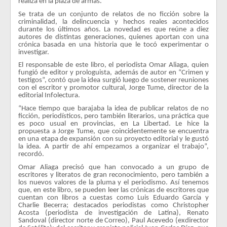
realiza en la plaza de armas.
Se trata de un conjunto de relatos de no ficción sobre la
criminalidad, la delincuencia y hechos reales acontecidos
durante los últimos años. La novedad es que reúne a diez
autores de distintas generaciones, quienes aportan con una
crónica basada en una historia que le tocó experimentar o
investigar.
El responsable de este libro, el periodista Omar Aliaga, quien
fungió de editor y prologuista, además de autor en “Crimen y
testigos”, contó que la idea surgió luego de sostener reuniones
con el escritor y promotor cultural, Jorge Tume, director de la
editorial Infolectura.
“Hace tiempo que barajaba la idea de publicar relatos de no
ficción, periodísticos, pero también literarios, una práctica que
es poco usual en provincias, en La Libertad. Le hice la
propuesta a Jorge Tume, que coincidentemente se encuentra
en una etapa de expansión con su proyecto editorial y le gustó
la idea. A partir de ahí empezamos a organizar el trabajo”,
recordó.
Omar Aliaga precisó que han convocado a un grupo de
escritores y literatos de gran reconocimiento, pero también a
los nuevos valores de la pluma y el periodismo. Así tenemos
que, en este libro, se pueden leer las crónicas de escritores que
cuentan con libros a cuestas como Luis Eduardo García y
Charlie Becerra; destacados periodistas como Christopher
Acosta (periodista de investigación de Latina), Renato
Sandoval (director norte de Correo), Paul Acevedo (exdirector