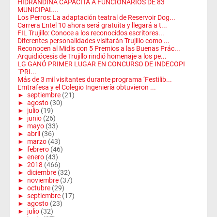
HIDRANDINA CAPACITA A FUNCIONARIOS DE 83
MUNICIPAL...
Los Perros: La adaptación teatral de Reservoir Dog...
Carrera Entel 10 ahora será gratuita y llegará a t...
FIL Trujillo: Conoce a los reconocidos escritores...
Diferentes personalidades visitarán Trujillo como ...
Reconocen al Midis con 5 Premios a las Buenas Prác...
Arquidiócesis de Trujillo rindió homenaje a los pe...
LG GANÓ PRIMER LUGAR EN CONCURSO DE INDECOPI
“PRI...
Más de 3 mil visitantes durante programa ‘Festilib...
Emtrafesa y el Colegio Ingeniería obtuvieron ...
►
septiembre
(21)
►
agosto
(30)
►
julio
(19)
►
junio
(26)
►
mayo
(33)
►
abril
(36)
►
marzo
(43)
►
febrero
(46)
►
enero
(43)
►
2018
(466)
►
diciembre
(32)
►
noviembre
(37)
►
octubre
(29)
►
septiembre
(17)
►
agosto
(23)
►
julio
(32)