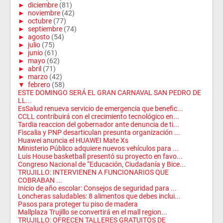
►
diciembre
(81)
►
noviembre
(42)
►
octubre
(77)
►
septiembre
(74)
►
agosto
(54)
►
julio
(75)
►
junio
(61)
►
mayo
(62)
►
abril
(71)
►
marzo
(42)
▼
febrero
(58)
ESTE DOMINGO SERÁ EL GRAN CARNAVAL SAN PEDRO DE
LL...
EsSalud renueva servicio de emergencia que benefic...
CCLL contribuirá con el crecimiento tecnológico en...
Tardia reaccion del gobernador ante denuncia de ti...
Fiscalia y PNP desarticulan presunta organización ...
Huawei anuncia el HUAWEI Mate Xs
Ministerio Público adquiere nuevos vehículos para ...
Luis House basketball presentó su proyecto en favo...
Congreso Nacional de “Educación, Ciudadanía y Bice...
TRUJILLO: INTERVIENEN A FUNCIONARIOS QUE
COBRABAN ...
Inicio de año escolar: Consejos de seguridad para ...
Loncheras saludables: 8 alimentos que debes inclui...
Pasos para proteger tu piso de madera
Mallplaza Trujillo se convertirá en el mall region...
TRUJILLO: OFRECEN TALLERES GRATUITOS DE