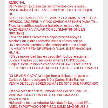
REGIONAL
San Valentín: Expresa tus sentimientos con la nuev...
INVERTIRÁN MÁS DE 7 MILLONES DE SOLES EN USQUIL
QU...
SE CELEBRARÁ EL DIA DEL AMOR Y LA AMISTA EN EL PLA...
PEPSICO, CBC PERÚ Y YIRKO SIVIRICH SE UNEN PARA TR...
Fiscalía identifica cadáver hallado en estado de d...
RAZONES PARA VIAJAR CON EL SMARTPHONE LG
G8XThinQ ...
Feria con útiles escolares a bajos precios apoya l...
Moche: San Isidro Labrador inicia su fiesta con pe...
UNT realizará ceremonia de reconocimiento a Escuel...
LA MEJOR FIESTA DE VERANO “LUAU INTERNACIONAL
HUAN...
40% de morosidad hay en pago de tributos relaciona...
Julcan: 1 millón 800 mil soles invierte FONCODES e...
Llega al Perú un nuevo color de los HUAWEI FreeBuds 3
ELECTROBUS LLEGA A TRUJILLO PARA REVOLUCIONAR EL
...
“CLUB ADELGAZA”, la mejor forma de bajar de peso a...
Carlos A. Mannucci ganó 3-0 a Carlos Stein Torneo ...
VENTA DE TELEVISORES DE MÁS DE 50” SIGUE MARCANDO
...
Estadio Mansiche Será Remodelado Por Ser Sede Del ...
VIRÚ INAUGURA CON ÉXITO SU PROGRAMA DE
VACACIONES ...
Hidrandina Invoca Adoptar Medidas De Seguridad Elé...
ADEX: EXPORTACIÓN DE PISCO SUMÓ MÁS DE US$ 6