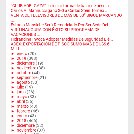
...
“CLUB ADELGAZA”, la mejor forma de bajar de peso a...
Carlos A. Mannucci ganó 3-0 a Carlos Stein Torneo ...
VENTA DE TELEVISORES DE MÁS DE 50” SIGUE MARCANDO
...
Estadio Mansiche Será Remodelado Por Ser Sede Del ...
VIRÚ INAUGURA CON ÉXITO SU PROGRAMA DE
VACACIONES ...
Hidrandina Invoca Adoptar Medidas De Seguridad Elé...
ADEX: EXPORTACIÓN DE PISCO SUMÓ MÁS DE US$ 6
MILL...
►
enero
(20)
►
2019
(398)
►
diciembre
(19)
►
noviembre
(38)
►
octubre
(44)
►
septiembre
(21)
►
agosto
(30)
►
julio
(19)
►
junio
(26)
►
mayo
(33)
►
abril
(36)
►
marzo
(43)
►
febrero
(46)
►
enero
(43)
►
2018
(466)
►
diciembre
(32)
►
noviembre
(37)