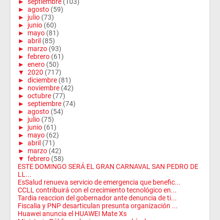
►
septiembre
(103)
►
agosto
(59)
►
julio
(73)
►
junio
(60)
►
mayo
(81)
►
abril
(85)
►
marzo
(93)
►
febrero
(61)
►
enero
(50)
▼
2020
(717)
►
diciembre
(81)
►
noviembre
(42)
►
octubre
(77)
►
septiembre
(74)
►
agosto
(54)
►
julio
(75)
►
junio
(61)
►
mayo
(62)
►
abril
(71)
►
marzo
(42)
▼
febrero
(58)
ESTE DOMINGO SERÁ EL GRAN CARNAVAL SAN PEDRO DE
LL...
EsSalud renueva servicio de emergencia que benefic...
CCLL contribuirá con el crecimiento tecnológico en...
Tardia reaccion del gobernador ante denuncia de ti...
Fiscalia y PNP desarticulan presunta organización ...
Huawei anuncia el HUAWEI Mate Xs