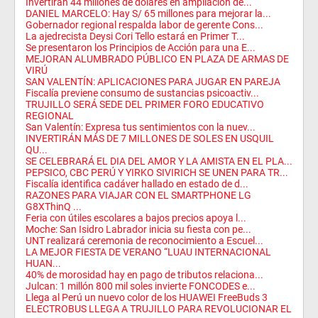
Invertirán 44 millones de dólares en ampliación de...
DANIEL MARCELO: Hay S/ 65 millones para mejorar la...
Gobernador regional respalda labor de gerente Cons...
La ajedrecista Deysi Cori Tello estará en Primer T...
Se presentaron los Principios de Acción para una E...
MEJORAN ALUMBRADO PÚBLICO EN PLAZA DE ARMAS DE
VIRÚ
SAN VALENTÍN: APLICACIONES PARA JUGAR EN PAREJA
Fiscalía previene consumo de sustancias psicoactiv...
TRUJILLO SERÁ SEDE DEL PRIMER FORO EDUCATIVO
REGIONAL
San Valentín: Expresa tus sentimientos con la nuev...
INVERTIRÁN MÁS DE 7 MILLONES DE SOLES EN USQUIL
QU...
SE CELEBRARÁ EL DIA DEL AMOR Y LA AMISTA EN EL PLA...
PEPSICO, CBC PERÚ Y YIRKO SIVIRICH SE UNEN PARA TR...
Fiscalía identifica cadáver hallado en estado de d...
RAZONES PARA VIAJAR CON EL SMARTPHONE LG
G8XThinQ ...
Feria con útiles escolares a bajos precios apoya l...
Moche: San Isidro Labrador inicia su fiesta con pe...
UNT realizará ceremonia de reconocimiento a Escuel...
LA MEJOR FIESTA DE VERANO “LUAU INTERNACIONAL
HUAN...
40% de morosidad hay en pago de tributos relaciona...
Julcan: 1 millón 800 mil soles invierte FONCODES e...
Llega al Perú un nuevo color de los HUAWEI FreeBuds 3
ELECTROBUS LLEGA A TRUJILLO PARA REVOLUCIONAR EL