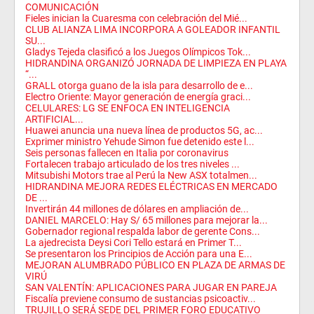
COMUNICACIÓN
Fieles inician la Cuaresma con celebración del Mié...
CLUB ALIANZA LIMA INCORPORA A GOLEADOR INFANTIL
SU...
Gladys Tejeda clasificó a los Juegos Olímpicos Tok...
HIDRANDINA ORGANIZÓ JORNADA DE LIMPIEZA EN PLAYA
“...
GRALL otorga guano de la isla para desarrollo de e...
Electro Oriente: Mayor generación de energía graci...
CELULARES: LG SE ENFOCA EN INTELIGENCIA
ARTIFICIAL...
Huawei anuncia una nueva línea de productos 5G, ac...
Exprimer ministro Yehude Simon fue detenido este l...
Seis personas fallecen en Italia por coronavirus
Fortalecen trabajo articulado de los tres niveles ...
Mitsubishi Motors trae al Perú la New ASX totalmen...
HIDRANDINA MEJORA REDES ELÉCTRICAS EN MERCADO
DE ...
Invertirán 44 millones de dólares en ampliación de...
DANIEL MARCELO: Hay S/ 65 millones para mejorar la...
Gobernador regional respalda labor de gerente Cons...
La ajedrecista Deysi Cori Tello estará en Primer T...
Se presentaron los Principios de Acción para una E...
MEJORAN ALUMBRADO PÚBLICO EN PLAZA DE ARMAS DE
VIRÚ
SAN VALENTÍN: APLICACIONES PARA JUGAR EN PAREJA
Fiscalía previene consumo de sustancias psicoactiv...
TRUJILLO SERÁ SEDE DEL PRIMER FORO EDUCATIVO