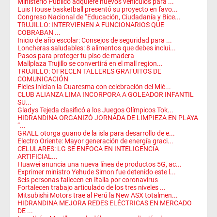
Ministerio Público adquiere nuevos vehículos para ...
Luis House basketball presentó su proyecto en favo...
Congreso Nacional de “Educación, Ciudadanía y Bice...
TRUJILLO: INTERVIENEN A FUNCIONARIOS QUE
COBRABAN ...
Inicio de año escolar: Consejos de seguridad para ...
Loncheras saludables: 8 alimentos que debes inclui...
Pasos para proteger tu piso de madera
Mallplaza Trujillo se convertirá en el mall region...
TRUJILLO: OFRECEN TALLERES GRATUITOS DE
COMUNICACIÓN
Fieles inician la Cuaresma con celebración del Mié...
CLUB ALIANZA LIMA INCORPORA A GOLEADOR INFANTIL
SU...
Gladys Tejeda clasificó a los Juegos Olímpicos Tok...
HIDRANDINA ORGANIZÓ JORNADA DE LIMPIEZA EN PLAYA
“...
GRALL otorga guano de la isla para desarrollo de e...
Electro Oriente: Mayor generación de energía graci...
CELULARES: LG SE ENFOCA EN INTELIGENCIA
ARTIFICIAL...
Huawei anuncia una nueva línea de productos 5G, ac...
Exprimer ministro Yehude Simon fue detenido este l...
Seis personas fallecen en Italia por coronavirus
Fortalecen trabajo articulado de los tres niveles ...
Mitsubishi Motors trae al Perú la New ASX totalmen...
HIDRANDINA MEJORA REDES ELÉCTRICAS EN MERCADO
DE ...