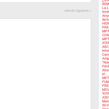
¿QU
REM
La L
Artículo Siguiente
inver
Anun
de ba
HID
PAR
MPT
CON
MPT
ATE
ARCC
inte
Cand
Ampl
“Nue
Perú
Alca
el ...
MPT
FUNC
PRE
MOV
YUV
ASOC
Marg
de m