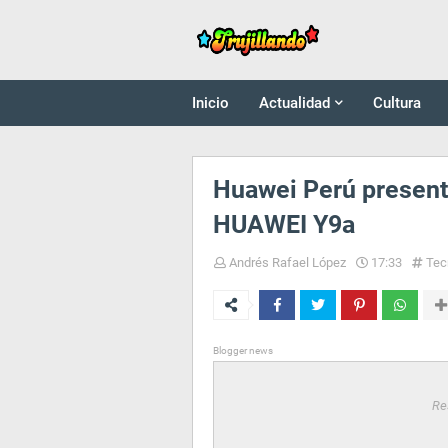
Inicio
Actualidad
Cultura
Huawei Perú presen
HUAWEI Y9a
Andrés Rafael López
17:33
Tec
Blogger news
Re