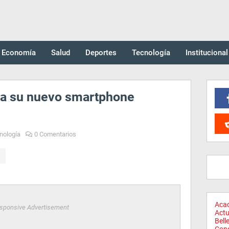
Economía
Salud
Deportes
Tecnología
Institucional
ta su nuevo smartphone
nología
0 Comentarios
Aca
sponsive Advertisement
Actu
Bell