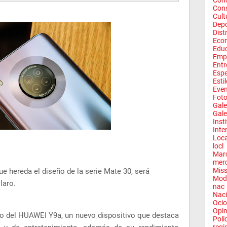
Conc
Con
Cult
Depo
Dist
Eco
Edu
Emp
Entr
Espe
Esti
Eve
Fot
Gale
Gale
Inst
Inte
Loca
locl
Mar
mer
Miss
e hereda el diseño de la serie Mate 30, será
Mod
laro.
nac
Naci
Ocio
Opin
o del HUAWEI Y9a, un nuevo dispositivo que destaca
Poli