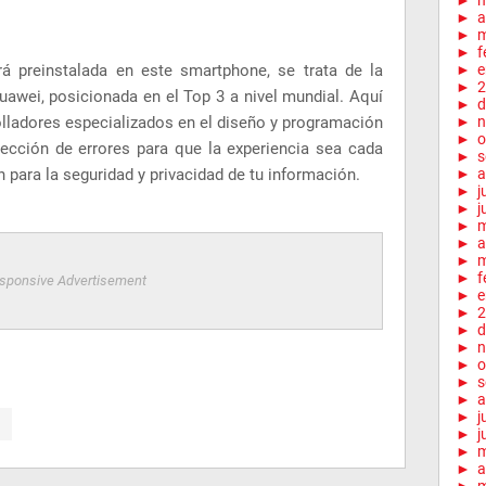
►
►
a
►
m
►
f
rá preinstalada en este smartphone, se trata de la
►
e
►
2
Huawei, posicionada en el Top 3 a nivel mundial. Aquí
►
d
olladores especializados en el diseño y programación
►
n
►
o
rección de errores para que la experiencia sea cada
►
s
n para la seguridad y privacidad de tu información.
►
a
►
j
►
j
►
►
a
►
m
►
f
sponsive Advertisement
►
e
►
2
►
d
►
n
►
o
►
s
►
a
►
j
►
j
►
►
a