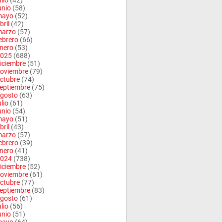
ulio
(42)
unio
(58)
mayo
(52)
bril
(42)
arzo
(57)
ebrero
(66)
nero
(53)
025
(688)
iciembre
(51)
oviembre
(79)
ctubre
(74)
eptiembre
(75)
gosto
(63)
ulio
(61)
unio
(54)
mayo
(51)
bril
(43)
arzo
(57)
ebrero
(39)
nero
(41)
024
(738)
iciembre
(52)
oviembre
(61)
ctubre
(77)
eptiembre
(83)
gosto
(61)
ulio
(56)
unio
(51)