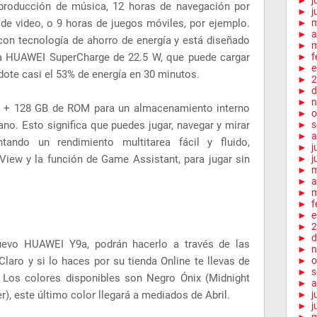
►
j
eproducción de música, 12 horas de navegación por
►
j
n de video, o 9 horas de juegos móviles, por ejemplo.
►
►
a
on tecnología de ahorro de energía y está diseñado
►
m
da HUAWEI SuperCharge de 22.5 W, que puede cargar
►
f
►
e
dote casi el 53% de energía en 30 minutos.
►
2
►
d
►
n
 + 128 GB de ROM para un almacenamiento interno
►
o
no. Esto significa que puedes jugar, navegar y mirar
►
s
►
a
tando un rendimiento multitarea fácil y fluido,
►
j
iew y la función de Game Assistant, para jugar sin
►
j
►
►
a
►
m
►
f
►
e
►
2
►
d
nuevo HUAWEI Y9a, podrán hacerlo a través de las
►
n
Claro y si lo haces por su tienda Online te llevas de
►
o
►
s
os colores disponibles son Negro Ónix (Midnight
►
a
), este último color llegará a mediados de Abril.
►
j
►
j