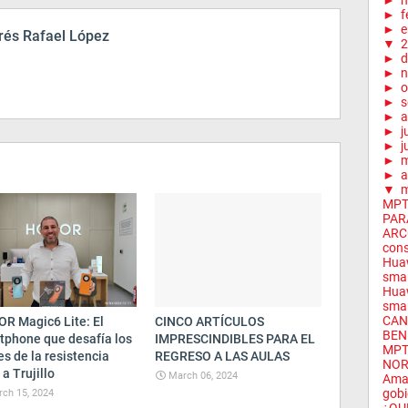
►
m
►
f
►
e
és Rafael López
▼
2
►
d
►
n
►
o
►
s
►
a
►
j
►
j
►
►
a
▼
m
MPT
PAR
ARCC
cons
Huaw
sma
Huaw
sma
CAN
R Magic6 Lite: El
CINCO ARTÍCULOS
BENI
tphone que desafía los
IMPRESCINDIBLES PARA EL
MPT
es de la resistencia
REGRESO A LAS AULAS
NOR
 a Trujillo
March 06, 2024
Amal
gobi
ch 15, 2024