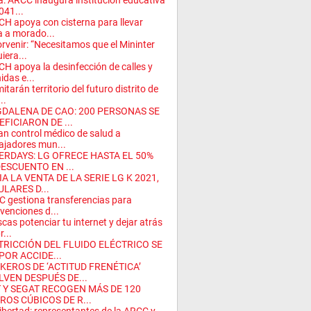
a: ARCC inaugura institución educativa
041...
H apoya con cisterna para llevar
 a morado...
orvenir: “Necesitamos que el Mininter
iera...
H apoya la desinfección de calles y
idas e...
mitarán territorio del futuro distrito de
..
DALENA DE CAO: 200 PERSONAS SE
FICIARON DE ...
ian control médico de salud a
ajadores mun...
ERDAYS: LG OFRECE HASTA EL 50%
DESCUENTO EN ...
IA LA VENTA DE LA SERIE LG K 2021,
ULARES D...
 gestiona transferencias para
rvenciones d...
cas potenciar tu internet y dejar atrás
r...
TRICCIÓN DEL FLUIDO ELÉCTRICO SE
POR ACCIDE...
KEROS DE ‘ACTITUD FRENÉTICA’
LVEN DESPUÉS DE...
 Y SEGAT RECOGEN MÁS DE 120
ROS CÚBICOS DE R...