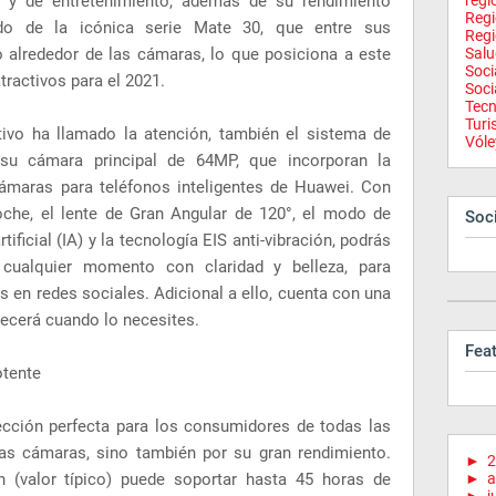
s y de entretenimiento, además de su rendimiento
regi
Reg
ado de la icónica serie Mate 30, que entre sus
Regi
lo alrededor de las cámaras, lo que posiciona a este
Salu
Soci
ractivos para el 2021.
Soci
Tecn
Tur
tivo ha llamado la atención, también el sistema de
Vóle
 su cámara principal de 64MP, que incorporan la
cámaras para teléfonos inteligentes de Huawei. Con
che, el lente de Gran Angular de 120°, el modo de
Soci
ificial (IA) y la tecnología EIS anti-vibración, podrás
 cualquier momento con claridad y belleza, para
os en redes sociales. Adicional a ello, cuenta con una
ecerá cuando lo necesites.
Fea
otente
cción perfecta para los consumidores de todas las
las cámaras, sino también por su gran rendimiento.
►
2
 (valor típico) puede soportar hasta 45 horas de
►
a