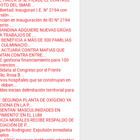
É HACER SI SE PIERDE EL CONTROL
OTO DEL SMAR...
ibertad: inauguran I.E. N° 2194 con
sión ...
cian en inauguración de IEI N° 2194
rrio ...
RANDINA ADQUIERE NUEVAS GRÚAS
A TRABAJOS DE ...
 BENEFICIA A MÁS DE 300 FAMILIAS
 CULMINACIÓ...
 ACTUARÁ CONTRA MAFIAS QUE
NTAN CONTRA ENTRE...
 gestiona financiamiento para 109
rvencion...
idata al Congreso por el Frente
io, Rosa B...
vos hospitales que se construyan en
 deben...
ldes inician delimitación territorial para
: SEGUNDA PLANTA DE OXÍGENO YA
IONA EN LA P...
SENTAN ‘MASCULINIDADES EN
IMIENTO’ EN EL LUM
IKZA MORALES RECIBE RESPALDO DE
IACIÓN DE P...
arita Rodriguez: Expulsión inmediata
alos ...