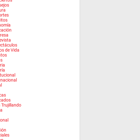
iertos
sejos
ura
rtes
ritos
nomía
cación
resa
evista
ctáculos
los de Vida
ntos
os
ria
ría
itucional
rnacional
l
cas
cados
 Trujillando
a
onal
ión
ciales