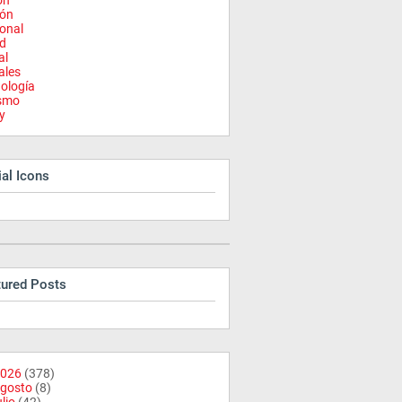
on
ión
onal
d
al
ales
ología
ismo
y
al Icons
tured Posts
026
(378)
gosto
(8)