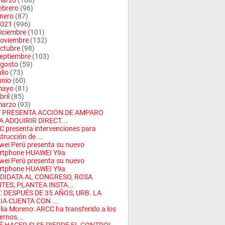
arzo
(100)
ebrero
(96)
nero
(87)
021
(996)
iciembre
(101)
oviembre
(132)
ctubre
(98)
eptiembre
(103)
gosto
(59)
ulio
(73)
unio
(60)
mayo
(81)
bril
(85)
arzo
(93)
 PRESENTA ACCIÓN DE AMPARO
A ADQUIRIR DIRECT...
 presenta intervenciones para
trucción de ...
ei Perú presenta su nuevo
rtphone HUAWEI Y9a
ei Perú presenta su nuevo
rtphone HUAWEI Y9a
DIDATA AL CONGRESO, ROSA
TES, PLANTEA INSTA...
: DESPUÉS DE 35 AÑOS, URB. LA
IA CUENTA CON ...
ia Moreno: ARCC ha transferido a los
ernos...