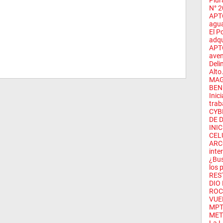
Piur
N° 2
APTC
agua
El P
adqu
APTC
aven
Deli
Alto.
MAG
BENE
Inic
trab
CYB
DE 
INIC
CEL
ARCC
inte
¿Bus
los p
RES
DIO 
ROC
VUE
MPT
MET