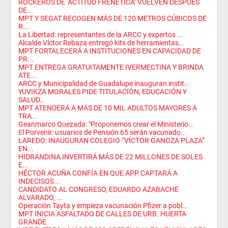
ROCKEROS DE ‘ACTITUD FRENÉTICA’ VUELVEN DESPUÉS
DE...
MPT Y SEGAT RECOGEN MÁS DE 120 METROS CÚBICOS DE
R...
La Libertad: representantes de la ARCC y expertos ...
Alcalde Víctor Rebaza entregó kits de herramientas...
MPT FORTALECERÁ A INSTITUCIONES EN CAPACIDAD DE
PR...
MPT ENTREGA GRATUITAMENTE IVERMECTINA Y BRINDA
ATE...
ARCC y Municipalidad de Guadalupe inauguran instit...
YUVIKZA MORALES PIDE TITULACIÓN, EDUCACIÓN Y
SALUD...
MPT ATENDERÁ A MÁS DE 10 MIL ADULTOS MAYORES A
TRA...
Geanmarco Quezada: "Proponemos crear el Ministerio...
El Porvenir: usuarios de Pensión 65 serán vacunado...
LAREDO: INAUGURAN COLEGIO “VÍCTOR GANOZA PLAZA”
EN...
HIDRANDINA INVERTIRÁ MÁS DE 22 MILLONES DE SOLES
E...
HÉCTOR ACUÑA CONFÍA EN QUE APP CAPTARÁ A
INDECISOS...
CANDIDATO AL CONGRESO, EDUARDO AZABACHE
ALVARADO, ...
Operación Tayta y empieza vacunación Pfizer a pobl...
MPT INICIA ASFALTADO DE CALLES DE URB. HUERTA
GRANDE