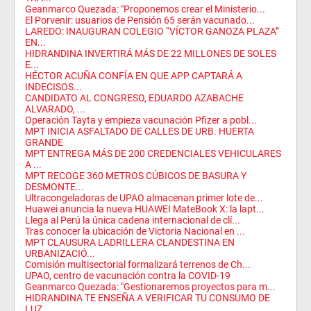
Geanmarco Quezada: "Proponemos crear el Ministerio...
El Porvenir: usuarios de Pensión 65 serán vacunado...
LAREDO: INAUGURAN COLEGIO “VÍCTOR GANOZA PLAZA”
EN...
HIDRANDINA INVERTIRÁ MÁS DE 22 MILLONES DE SOLES
E...
HÉCTOR ACUÑA CONFÍA EN QUE APP CAPTARÁ A
INDECISOS...
CANDIDATO AL CONGRESO, EDUARDO AZABACHE
ALVARADO, ...
Operación Tayta y empieza vacunación Pfizer a pobl...
MPT INICIA ASFALTADO DE CALLES DE URB. HUERTA
GRANDE
MPT ENTREGA MÁS DE 200 CREDENCIALES VEHICULARES
A ...
MPT RECOGE 360 METROS CÚBICOS DE BASURA Y
DESMONTE...
Ultracongeladoras de UPAO almacenan primer lote de...
Huawei anuncia la nueva HUAWEI MateBook X: la lapt...
Llega al Perú la única cadena internacional de clí...
Tras conocer la ubicación de Victoria Nacional en ...
MPT CLAUSURA LADRILLERA CLANDESTINA EN
URBANIZACIÓ...
Comisión multisectorial formalizará terrenos de Ch...
UPAO, centro de vacunación contra la COVID-19
Geanmarco Quezada: "Gestionaremos proyectos para m...
HIDRANDINA TE ENSEÑA A VERIFICAR TU CONSUMO DE
LUZ...