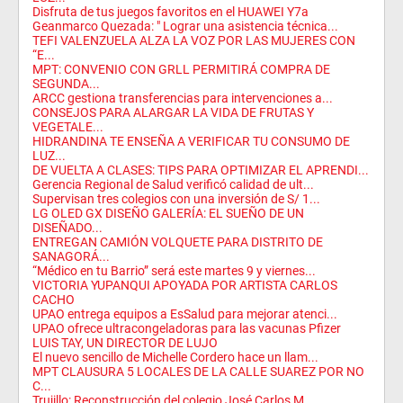
Disfruta de tus juegos favoritos en el HUAWEI Y7a
Geanmarco Quezada: " Lograr una asistencia técnica...
TEFI VALENZUELA ALZA LA VOZ POR LAS MUJERES CON
“E...
MPT: CONVENIO CON GRLL PERMITIRÁ COMPRA DE
SEGUNDA...
ARCC gestiona transferencias para intervenciones a...
CONSEJOS PARA ALARGAR LA VIDA DE FRUTAS Y
VEGETALE...
HIDRANDINA TE ENSEÑA A VERIFICAR TU CONSUMO DE
LUZ...
DE VUELTA A CLASES: TIPS PARA OPTIMIZAR EL APRENDI...
Gerencia Regional de Salud verificó calidad de ult...
Supervisan tres colegios con una inversión de S/ 1...
LG OLED GX DISEÑO GALERÍA: EL SUEÑO DE UN
DISEÑADO...
ENTREGAN CAMIÓN VOLQUETE PARA DISTRITO DE
SANAGORÁ...
“Médico en tu Barrio” será este martes 9 y viernes...
VICTORIA YUPANQUI APOYADA POR ARTISTA CARLOS
CACHO
UPAO entrega equipos a EsSalud para mejorar atenci...
UPAO ofrece ultracongeladoras para las vacunas Pfizer
LUIS TAY, UN DIRECTOR DE LUJO
El nuevo sencillo de Michelle Cordero hace un llam...
MPT CLAUSURA 5 LOCALES DE LA CALLE SUAREZ POR NO
C...
Trujillo: Reconstrucción del colegio José Carlos M...