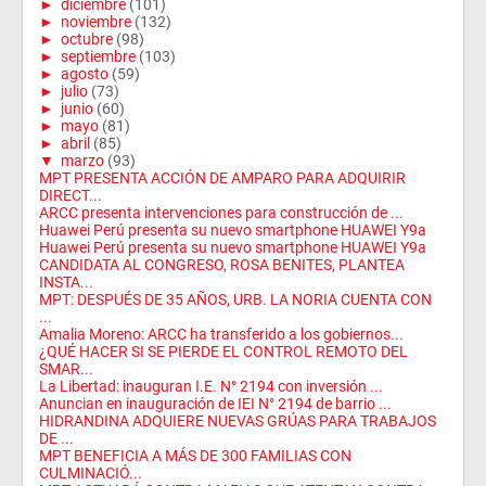
►
diciembre
(101)
►
noviembre
(132)
►
octubre
(98)
►
septiembre
(103)
►
agosto
(59)
►
julio
(73)
►
junio
(60)
►
mayo
(81)
►
abril
(85)
▼
marzo
(93)
MPT PRESENTA ACCIÓN DE AMPARO PARA ADQUIRIR
DIRECT...
ARCC presenta intervenciones para construcción de ...
Huawei Perú presenta su nuevo smartphone HUAWEI Y9a
Huawei Perú presenta su nuevo smartphone HUAWEI Y9a
CANDIDATA AL CONGRESO, ROSA BENITES, PLANTEA
INSTA...
MPT: DESPUÉS DE 35 AÑOS, URB. LA NORIA CUENTA CON
...
Amalia Moreno: ARCC ha transferido a los gobiernos...
¿QUÉ HACER SI SE PIERDE EL CONTROL REMOTO DEL
SMAR...
La Libertad: inauguran I.E. N° 2194 con inversión ...
Anuncian en inauguración de IEI N° 2194 de barrio ...
HIDRANDINA ADQUIERE NUEVAS GRÚAS PARA TRABAJOS
DE ...
MPT BENEFICIA A MÁS DE 300 FAMILIAS CON
CULMINACIÓ...