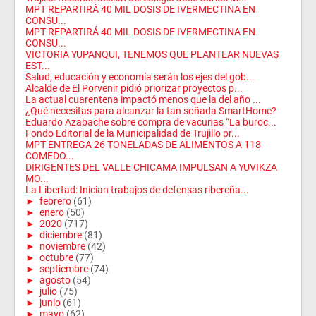
MPT REPARTIRÁ 40 MIL DOSIS DE IVERMECTINA EN
CONSU...
MPT REPARTIRÁ 40 MIL DOSIS DE IVERMECTINA EN
CONSU...
VICTORIA YUPANQUI, TENEMOS QUE PLANTEAR NUEVAS
EST...
Salud, educación y economía serán los ejes del gob...
Alcalde de El Porvenir pidió priorizar proyectos p...
La actual cuarentena impactó menos que la del año ...
¿Qué necesitas para alcanzar la tan soñada SmartHome?
Eduardo Azabache sobre compra de vacunas “La buroc...
Fondo Editorial de la Municipalidad de Trujillo pr...
MPT ENTREGA 26 TONELADAS DE ALIMENTOS A 118
COMEDO...
DIRIGENTES DEL VALLE CHICAMA IMPULSAN A YUVIKZA
MO...
La Libertad: Inician trabajos de defensas ribereña...
►
febrero
(61)
►
enero
(50)
►
2020
(717)
►
diciembre
(81)
►
noviembre
(42)
►
octubre
(77)
►
septiembre
(74)
►
agosto
(54)
►
julio
(75)
►
junio
(61)
►
mayo
(62)