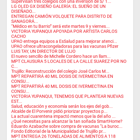
Supervisan tres colegios con una inversión de S/ 1...
LG OLED GX DISEÑO GALERÍA: EL SUEÑO DE UN
DISEÑADO...
ENTREGAN CAMIÓN VOLQUETE PARA DISTRITO DE
SANAGORÁ...
“Médico en tu Barrio” será este martes 9 y viernes...
VICTORIA YUPANQUI APOYADA POR ARTISTA CARLOS
CACHO
UPAO entrega equipos a EsSalud para mejorar atenci...
UPAO ofrece ultracongeladoras para las vacunas Pfizer
LUIS TAY, UN DIRECTOR DE LUJO
El nuevo sencillo de Michelle Cordero hace un llam...
MPT CLAUSURA 5 LOCALES DE LA CALLE SUAREZ POR NO
C...
Trujillo: Reconstrucción del colegio José Carlos M...
MPT REPARTIRÁ 40 MIL DOSIS DE IVERMECTINA EN
CONSU...
MPT REPARTIRÁ 40 MIL DOSIS DE IVERMECTINA EN
CONSU...
VICTORIA YUPANQUI, TENEMOS QUE PLANTEAR NUEVAS
EST...
Salud, educación y economía serán los ejes del gob...
Alcalde de El Porvenir pidió priorizar proyectos p...
La actual cuarentena impactó menos que la del año ...
¿Qué necesitas para alcanzar la tan soñada SmartHome?
Eduardo Azabache sobre compra de vacunas “La buroc...
Fondo Editorial de la Municipalidad de Trujillo pr...
MPT ENTREGA 26 TONELADAS DE ALIMENTOS A 118