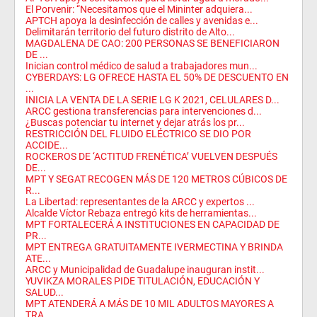
El Porvenir: “Necesitamos que el Mininter adquiera...
APTCH apoya la desinfección de calles y avenidas e...
Delimitarán territorio del futuro distrito de Alto...
MAGDALENA DE CAO: 200 PERSONAS SE BENEFICIARON
DE ...
Inician control médico de salud a trabajadores mun...
CYBERDAYS: LG OFRECE HASTA EL 50% DE DESCUENTO EN
...
INICIA LA VENTA DE LA SERIE LG K 2021, CELULARES D...
ARCC gestiona transferencias para intervenciones d...
¿Buscas potenciar tu internet y dejar atrás los pr...
RESTRICCIÓN DEL FLUIDO ELÉCTRICO SE DIO POR
ACCIDE...
ROCKEROS DE ‘ACTITUD FRENÉTICA’ VUELVEN DESPUÉS
DE...
MPT Y SEGAT RECOGEN MÁS DE 120 METROS CÚBICOS DE
R...
La Libertad: representantes de la ARCC y expertos ...
Alcalde Víctor Rebaza entregó kits de herramientas...
MPT FORTALECERÁ A INSTITUCIONES EN CAPACIDAD DE
PR...
MPT ENTREGA GRATUITAMENTE IVERMECTINA Y BRINDA
ATE...
ARCC y Municipalidad de Guadalupe inauguran instit...
YUVIKZA MORALES PIDE TITULACIÓN, EDUCACIÓN Y
SALUD...
MPT ATENDERÁ A MÁS DE 10 MIL ADULTOS MAYORES A
TRA...