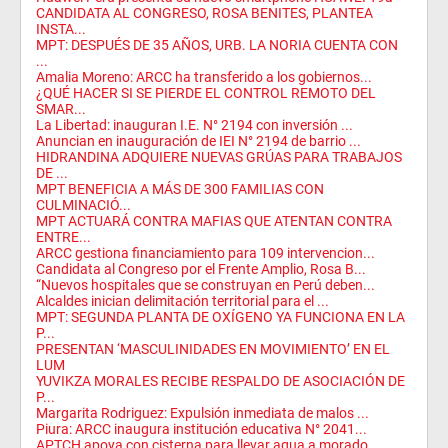
CANDIDATA AL CONGRESO, ROSA BENITES, PLANTEA
INSTA...
MPT: DESPUÉS DE 35 AÑOS, URB. LA NORIA CUENTA CON
...
Amalia Moreno: ARCC ha transferido a los gobiernos...
¿QUÉ HACER SI SE PIERDE EL CONTROL REMOTO DEL
SMAR...
La Libertad: inauguran I.E. N° 2194 con inversión ...
Anuncian en inauguración de IEI N° 2194 de barrio ...
HIDRANDINA ADQUIERE NUEVAS GRÚAS PARA TRABAJOS
DE ...
MPT BENEFICIA A MÁS DE 300 FAMILIAS CON
CULMINACIÓ...
MPT ACTUARÁ CONTRA MAFIAS QUE ATENTAN CONTRA
ENTRE...
ARCC gestiona financiamiento para 109 intervencion...
Candidata al Congreso por el Frente Amplio, Rosa B...
“Nuevos hospitales que se construyan en Perú deben...
Alcaldes inician delimitación territorial para el ...
MPT: SEGUNDA PLANTA DE OXÍGENO YA FUNCIONA EN LA
P...
PRESENTAN ‘MASCULINIDADES EN MOVIMIENTO’ EN EL
LUM
YUVIKZA MORALES RECIBE RESPALDO DE ASOCIACIÓN DE
P...
Margarita Rodriguez: Expulsión inmediata de malos ...
Piura: ARCC inaugura institución educativa N° 2041...
APTCH apoya con cisterna para llevar agua a morado...