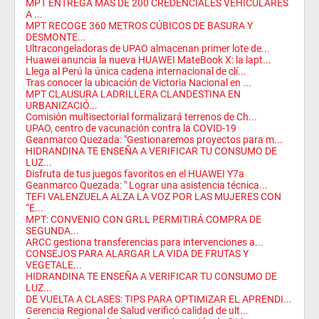
MPT ENTREGA MÁS DE 200 CREDENCIALES VEHICULARES
A ...
MPT RECOGE 360 METROS CÚBICOS DE BASURA Y
DESMONTE...
Ultracongeladoras de UPAO almacenan primer lote de...
Huawei anuncia la nueva HUAWEI MateBook X: la lapt...
Llega al Perú la única cadena internacional de clí...
Tras conocer la ubicación de Victoria Nacional en ...
MPT CLAUSURA LADRILLERA CLANDESTINA EN
URBANIZACIÓ...
Comisión multisectorial formalizará terrenos de Ch...
UPAO, centro de vacunación contra la COVID-19
Geanmarco Quezada: "Gestionaremos proyectos para m...
HIDRANDINA TE ENSEÑA A VERIFICAR TU CONSUMO DE
LUZ...
Disfruta de tus juegos favoritos en el HUAWEI Y7a
Geanmarco Quezada: " Lograr una asistencia técnica...
TEFI VALENZUELA ALZA LA VOZ POR LAS MUJERES CON
“E...
MPT: CONVENIO CON GRLL PERMITIRÁ COMPRA DE
SEGUNDA...
ARCC gestiona transferencias para intervenciones a...
CONSEJOS PARA ALARGAR LA VIDA DE FRUTAS Y
VEGETALE...
HIDRANDINA TE ENSEÑA A VERIFICAR TU CONSUMO DE
LUZ...
DE VUELTA A CLASES: TIPS PARA OPTIMIZAR EL APRENDI...
Gerencia Regional de Salud verificó calidad de ult...