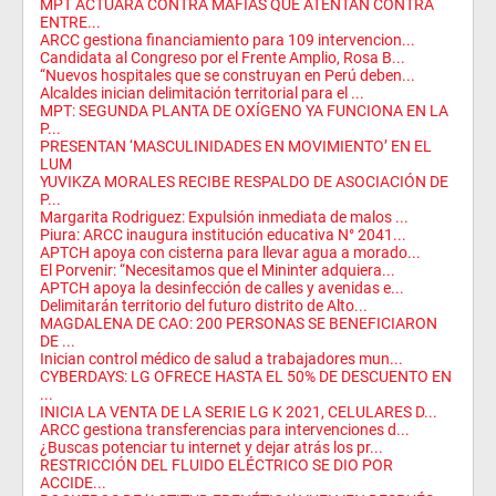
MPT ACTUARÁ CONTRA MAFIAS QUE ATENTAN CONTRA
ENTRE...
ARCC gestiona financiamiento para 109 intervencion...
Candidata al Congreso por el Frente Amplio, Rosa B...
“Nuevos hospitales que se construyan en Perú deben...
Alcaldes inician delimitación territorial para el ...
MPT: SEGUNDA PLANTA DE OXÍGENO YA FUNCIONA EN LA
P...
PRESENTAN ‘MASCULINIDADES EN MOVIMIENTO’ EN EL
LUM
YUVIKZA MORALES RECIBE RESPALDO DE ASOCIACIÓN DE
P...
Margarita Rodriguez: Expulsión inmediata de malos ...
Piura: ARCC inaugura institución educativa N° 2041...
APTCH apoya con cisterna para llevar agua a morado...
El Porvenir: “Necesitamos que el Mininter adquiera...
APTCH apoya la desinfección de calles y avenidas e...
Delimitarán territorio del futuro distrito de Alto...
MAGDALENA DE CAO: 200 PERSONAS SE BENEFICIARON
DE ...
Inician control médico de salud a trabajadores mun...
CYBERDAYS: LG OFRECE HASTA EL 50% DE DESCUENTO EN
...
INICIA LA VENTA DE LA SERIE LG K 2021, CELULARES D...
ARCC gestiona transferencias para intervenciones d...
¿Buscas potenciar tu internet y dejar atrás los pr...
RESTRICCIÓN DEL FLUIDO ELÉCTRICO SE DIO POR
ACCIDE...