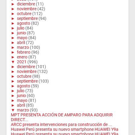
►
diciembre
(11)
►
noviembre
(42)
►
octubre
(112)
►
septiembre
(94)
►
agosto
(82)
►
julio
(84)
►
junio
(87)
►
mayo
(84)
►
abril
(72)
►
marzo
(100)
►
febrero
(96)
►
enero
(87)
▼
2021
(996)
►
diciembre
(101)
►
noviembre
(132)
►
octubre
(98)
►
septiembre
(103)
►
agosto
(59)
►
julio
(73)
►
junio
(60)
►
mayo
(81)
►
abril
(85)
▼
marzo
(93)
MPT PRESENTA ACCIÓN DE AMPARO PARA ADQUIRIR
DIRECT...
ARCC presenta intervenciones para construcción de ...
Huawei Perú presenta su nuevo smartphone HUAWEI Y9a
Huawei Perú presenta su nuevo smartphone HUAWEI Y9a