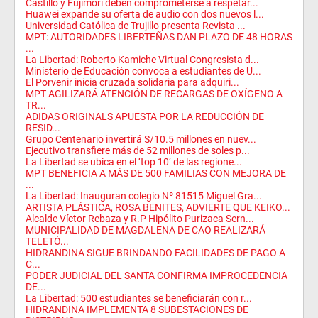
Castillo y Fujimori deben comprometerse a respetar...
Huawei expande su oferta de audio con dos nuevos l...
Universidad Católica de Trujillo presenta Revista ...
MPT: AUTORIDADES LIBERTEÑAS DAN PLAZO DE 48 HORAS
...
La Libertad: Roberto Kamiche Virtual Congresista d...
Ministerio de Educación convoca a estudiantes de U...
El Porvenir inicia cruzada solidaria para adquiri...
MPT AGILIZARÁ ATENCIÓN DE RECARGAS DE OXÍGENO A
TR...
ADIDAS ORIGINALS APUESTA POR LA REDUCCIÓN DE
RESID...
Grupo Centenario invertirá S/10.5 millones en nuev...
Ejecutivo transfiere más de 52 millones de soles p...
La Libertad se ubica en el ‘top 10’ de las regione...
MPT BENEFICIA A MÁS DE 500 FAMILIAS CON MEJORA DE
...
La Libertad: Inauguran colegio Nº 81515 Miguel Gra...
ARTISTA PLÁSTICA, ROSA BENITES, ADVIERTE QUE KEIKO...
Alcalde Víctor Rebaza y R.P Hipólito Purizaca Sern...
MUNICIPALIDAD DE MAGDALENA DE CAO REALIZARÁ
TELETÓ...
HIDRANDINA SIGUE BRINDANDO FACILIDADES DE PAGO A
C...
PODER JUDICIAL DEL SANTA CONFIRMA IMPROCEDENCIA
DE...
La Libertad: 500 estudiantes se beneficiarán con r...
HIDRANDINA IMPLEMENTA 8 SUBESTACIONES DE