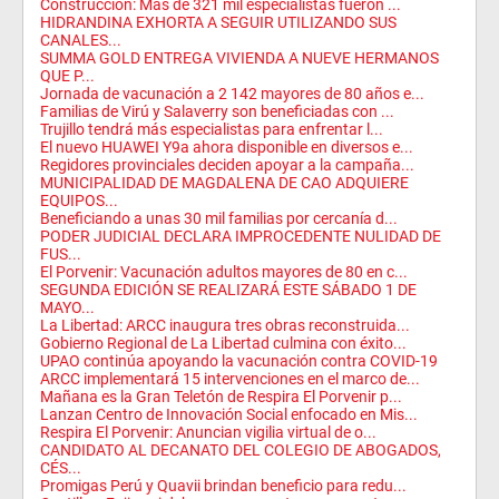
Construcción: Más de 321 mil especialistas fueron ...
HIDRANDINA EXHORTA A SEGUIR UTILIZANDO SUS
CANALES...
SUMMA GOLD ENTREGA VIVIENDA A NUEVE HERMANOS
QUE P...
Jornada de vacunación a 2 142 mayores de 80 años e...
Familias de Virú y Salaverry son beneficiadas con ...
Trujillo tendrá más especialistas para enfrentar l...
El nuevo HUAWEI Y9a ahora disponible en diversos e...
Regidores provinciales deciden apoyar a la campaña...
MUNICIPALIDAD DE MAGDALENA DE CAO ADQUIERE
EQUIPOS...
Beneficiando a unas 30 mil familias por cercanía d...
PODER JUDICIAL DECLARA IMPROCEDENTE NULIDAD DE
FUS...
El Porvenir: Vacunación adultos mayores de 80 en c...
SEGUNDA EDICIÓN SE REALIZARÁ ESTE SÁBADO 1 DE
MAYO...
La Libertad: ARCC inaugura tres obras reconstruida...
Gobierno Regional de La Libertad culmina con éxito...
UPAO continúa apoyando la vacunación contra COVID-19
ARCC implementará 15 intervenciones en el marco de...
Mañana es la Gran Teletón de Respira El Porvenir p...
Lanzan Centro de Innovación Social enfocado en Mis...
Respira El Porvenir: Anuncian vigilia virtual de o...
CANDIDATO AL DECANATO DEL COLEGIO DE ABOGADOS,
CÉS...
Promigas Perú y Quavii brindan beneficio para redu...