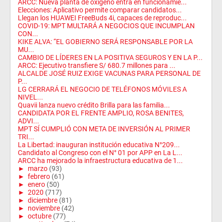
ARCC: Nueva planta de oxígeno entra en funcionamie...
Elecciones: Aplicativo permite comparar candidatos...
Llegan los HUAWEI FreeBuds 4i, capaces de reproduc...
COVID-19: MPT MULTARÁ A NEGOCIOS QUE INCUMPLAN
CON...
KIKE ALVA: “EL GOBIERNO SERÁ RESPONSABLE POR LA
MU...
CAMBIO DE LÍDERES EN LA POSITIVA SEGUROS Y EN LA P...
ARCC: Ejecutivo transfiere S/ 680.7 millones para ...
ALCALDE JOSÉ RUIZ EXIGE VACUNAS PARA PERSONAL DE
P...
LG CERRARÁ EL NEGOCIO DE TELÉFONOS MÓVILES A
NIVEL...
Quavii lanza nuevo crédito Brilla para las familia...
CANDIDATA POR EL FRENTE AMPLIO, ROSA BENITES,
ADVI...
MPT SÍ CUMPLIÓ CON META DE INVERSIÓN AL PRIMER
TRI...
La Libertad: inauguran institución educativa N°209...
Candidato al Congreso con el N° 01 por APP en La L...
ARCC ha mejorado la infraestructura educativa de 1...
►
marzo
(93)
►
febrero
(61)
►
enero
(50)
►
2020
(717)
►
diciembre
(81)
►
noviembre
(42)
►
octubre
(77)