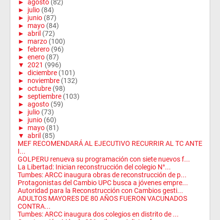
►
agosto
(82)
►
julio
(84)
►
junio
(87)
►
mayo
(84)
►
abril
(72)
►
marzo
(100)
►
febrero
(96)
►
enero
(87)
▼
2021
(996)
►
diciembre
(101)
►
noviembre
(132)
►
octubre
(98)
►
septiembre
(103)
►
agosto
(59)
►
julio
(73)
►
junio
(60)
►
mayo
(81)
▼
abril
(85)
MEF RECOMENDARÁ AL EJECUTIVO RECURRIR AL TC ANTE
I...
GOLPERU renueva su programación con siete nuevos f...
La Libertad: Inician reconstrucción del colegio N°...
Tumbes: ARCC inaugura obras de reconstrucción de p...
Protagonistas del Cambio UPC busca a jóvenes empre...
Autoridad para la Reconstrucción con Cambios gesti...
ADULTOS MAYORES DE 80 AÑOS FUERON VACUNADOS
CONTRA...
Tumbes: ARCC inaugura dos colegios en distrito de ...