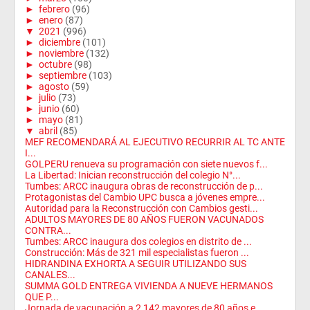
►
febrero
(96)
►
enero
(87)
▼
2021
(996)
►
diciembre
(101)
►
noviembre
(132)
►
octubre
(98)
►
septiembre
(103)
►
agosto
(59)
►
julio
(73)
►
junio
(60)
►
mayo
(81)
▼
abril
(85)
MEF RECOMENDARÁ AL EJECUTIVO RECURRIR AL TC ANTE
I...
GOLPERU renueva su programación con siete nuevos f...
La Libertad: Inician reconstrucción del colegio N°...
Tumbes: ARCC inaugura obras de reconstrucción de p...
Protagonistas del Cambio UPC busca a jóvenes empre...
Autoridad para la Reconstrucción con Cambios gesti...
ADULTOS MAYORES DE 80 AÑOS FUERON VACUNADOS
CONTRA...
Tumbes: ARCC inaugura dos colegios en distrito de ...
Construcción: Más de 321 mil especialistas fueron ...
HIDRANDINA EXHORTA A SEGUIR UTILIZANDO SUS
CANALES...
SUMMA GOLD ENTREGA VIVIENDA A NUEVE HERMANOS
QUE P...
Jornada de vacunación a 2 142 mayores de 80 años e...