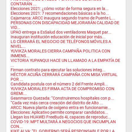
CONTARÁN ...
Elecciones 2021: ¿cómo votar de forma segura en la...
Elecciones 2021: 7 recomendaciones básicas a la ho...
Cajamarca: ARCC inaugura segundo tramo de Puente L...
PERSONAS CON DISCAPACIDAD MEJORARÁN CALIDAD DE
VID...
UPAO entrega a EsSalud dos ventiladores Maquet par...
Inauguran institución educación de inicial por más...
LG CERRARÁ EL NEGOCIO DE TELÉFONOS MÓVILES A
NIVEL...
YUVIKZA MORALES CIERRA CAMPAÑA POLITICA CON
INMENS...
VICTORIA YUPANQUI HACE UN LLAMADO A LA EMPATÍA DE
...
Firman contrato para ejecutar las soluciones integ...
HÉCTOR ACUÑA CERRARÁ CAMPAÑA CON MISA VIRTUAL
POR ...
Candidata postula con el número 2 del Frente Ampli...
YUVIKZA MORALES FIRMA ACTA DE COMPROMISO CON
GREMI...
Geanmarco Quezada: “Construiremos hospitales con p...
“Cada vez más cerca creación del distrito de Alto ...
ARCC: Nueva planta de oxígeno entra en funcionamie...
Elecciones: Aplicativo permite comparar candidatos...
Llegan los HUAWEI FreeBuds 4i, capaces de reproduc...
COVID-19: MPT MULTARÁ A NEGOCIOS QUE INCUMPLAN
CON...
KIKE ALVA: “EL GOBIERNO SERÁ RESPONSABLE POR LA