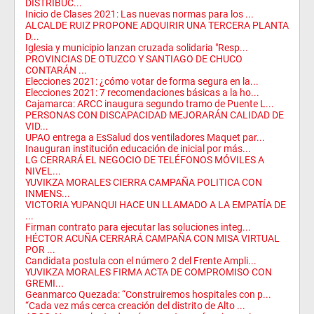
DISTRIBUC...
Inicio de Clases 2021: Las nuevas normas para los ...
ALCALDE RUIZ PROPONE ADQUIRIR UNA TERCERA PLANTA
D...
Iglesia y municipio lanzan cruzada solidaria "Resp...
PROVINCIAS DE OTUZCO Y SANTIAGO DE CHUCO
CONTARÁN ...
Elecciones 2021: ¿cómo votar de forma segura en la...
Elecciones 2021: 7 recomendaciones básicas a la ho...
Cajamarca: ARCC inaugura segundo tramo de Puente L...
PERSONAS CON DISCAPACIDAD MEJORARÁN CALIDAD DE
VID...
UPAO entrega a EsSalud dos ventiladores Maquet par...
Inauguran institución educación de inicial por más...
LG CERRARÁ EL NEGOCIO DE TELÉFONOS MÓVILES A
NIVEL...
YUVIKZA MORALES CIERRA CAMPAÑA POLITICA CON
INMENS...
VICTORIA YUPANQUI HACE UN LLAMADO A LA EMPATÍA DE
...
Firman contrato para ejecutar las soluciones integ...
HÉCTOR ACUÑA CERRARÁ CAMPAÑA CON MISA VIRTUAL
POR ...
Candidata postula con el número 2 del Frente Ampli...
YUVIKZA MORALES FIRMA ACTA DE COMPROMISO CON
GREMI...
Geanmarco Quezada: “Construiremos hospitales con p...
“Cada vez más cerca creación del distrito de Alto ...