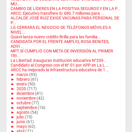
MU...
CAMBIO DE LÍDERES EN LA POSITIVA SEGUROS Y EN LA P...
ARCC: Ejecutivo transfiere S/ 680.7 millones para ...
ALCALDE JOSÉ RUIZ EXIGE VACUNAS PARA PERSONAL DE
P...
LG CERRARÁ EL NEGOCIO DE TELÉFONOS MÓVILES A
NIVEL...
Quavii lanza nuevo crédito Brilla para las familia...
CANDIDATA POR EL FRENTE AMPLIO, ROSA BENITES,
ADVI...
MPT SÍ CUMPLIÓ CON META DE INVERSIÓN AL PRIMER
TRI...
La Libertad: inauguran institución educativa N°209...
Candidato al Congreso con el N° 01 por APP en La L...
ARCC ha mejorado la infraestructura educativa de 1...
►
marzo
(93)
►
febrero
(61)
►
enero
(50)
►
2020
(717)
►
diciembre
(81)
►
noviembre
(42)
►
octubre
(77)
►
septiembre
(74)
►
agosto
(54)
►
julio
(75)
►
junio
(61)
►
mayo
(62)
►
abril
(71)