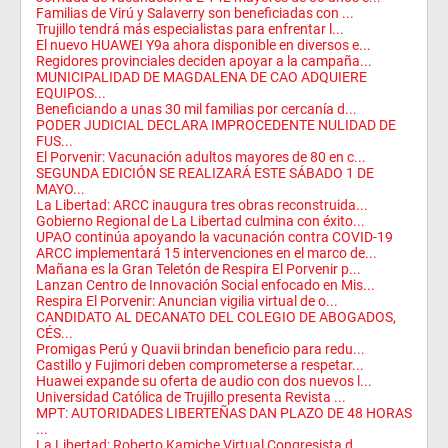
Familias de Virú y Salaverry son beneficiadas con ...
Trujillo tendrá más especialistas para enfrentar l...
El nuevo HUAWEI Y9a ahora disponible en diversos e...
Regidores provinciales deciden apoyar a la campaña...
MUNICIPALIDAD DE MAGDALENA DE CAO ADQUIERE
EQUIPOS...
Beneficiando a unas 30 mil familias por cercanía d...
PODER JUDICIAL DECLARA IMPROCEDENTE NULIDAD DE
FUS...
El Porvenir: Vacunación adultos mayores de 80 en c...
SEGUNDA EDICIÓN SE REALIZARÁ ESTE SÁBADO 1 DE
MAYO...
La Libertad: ARCC inaugura tres obras reconstruida...
Gobierno Regional de La Libertad culmina con éxito...
UPAO continúa apoyando la vacunación contra COVID-19
ARCC implementará 15 intervenciones en el marco de...
Mañana es la Gran Teletón de Respira El Porvenir p...
Lanzan Centro de Innovación Social enfocado en Mis...
Respira El Porvenir: Anuncian vigilia virtual de o...
CANDIDATO AL DECANATO DEL COLEGIO DE ABOGADOS,
CÉS...
Promigas Perú y Quavii brindan beneficio para redu...
Castillo y Fujimori deben comprometerse a respetar...
Huawei expande su oferta de audio con dos nuevos l...
Universidad Católica de Trujillo presenta Revista ...
MPT: AUTORIDADES LIBERTEÑAS DAN PLAZO DE 48 HORAS
...
La Libertad: Roberto Kamiche Virtual Congresista d...