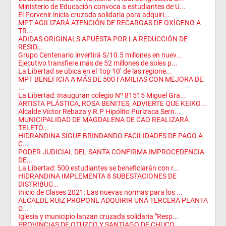
Ministerio de Educación convoca a estudiantes de U...
El Porvenir inicia cruzada solidaria para adquiri...
MPT AGILIZARÁ ATENCIÓN DE RECARGAS DE OXÍGENO A
TR...
ADIDAS ORIGINALS APUESTA POR LA REDUCCIÓN DE
RESID...
Grupo Centenario invertirá S/10.5 millones en nuev...
Ejecutivo transfiere más de 52 millones de soles p...
La Libertad se ubica en el ‘top 10’ de las regione...
MPT BENEFICIA A MÁS DE 500 FAMILIAS CON MEJORA DE
...
La Libertad: Inauguran colegio Nº 81515 Miguel Gra...
ARTISTA PLÁSTICA, ROSA BENITES, ADVIERTE QUE KEIKO...
Alcalde Víctor Rebaza y R.P Hipólito Purizaca Sern...
MUNICIPALIDAD DE MAGDALENA DE CAO REALIZARÁ
TELETÓ...
HIDRANDINA SIGUE BRINDANDO FACILIDADES DE PAGO A
C...
PODER JUDICIAL DEL SANTA CONFIRMA IMPROCEDENCIA
DE...
La Libertad: 500 estudiantes se beneficiarán con r...
HIDRANDINA IMPLEMENTA 8 SUBESTACIONES DE
DISTRIBUC...
Inicio de Clases 2021: Las nuevas normas para los ...
ALCALDE RUIZ PROPONE ADQUIRIR UNA TERCERA PLANTA
D...
Iglesia y municipio lanzan cruzada solidaria "Resp...
PROVINCIAS DE OTUZCO Y SANTIAGO DE CHUCO