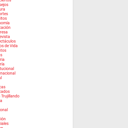
iertos
sejos
ura
rtes
ritos
nomía
cación
resa
evista
ctáculos
los de Vida
ntos
os
ria
ría
itucional
rnacional
l
cas
cados
 Trujillando
a
onal
ión
ciales