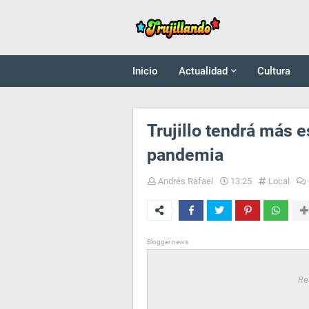
Inicio
Actualidad
Cultura
Trujillo tendrá más e
pandemia
Andrés Rafael
13:25
Local
Blogger news
Re