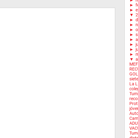
►
m
►
f
►
e
▼
2
►
d
►
n
►
o
►
s
►
a
►
j
►
j
►
▼
a
MEF
RECU
GOL
siet
La L
cole
Tumb
reco
Prot
jóve
Auto
Camb
ADU
VAC
Tumb