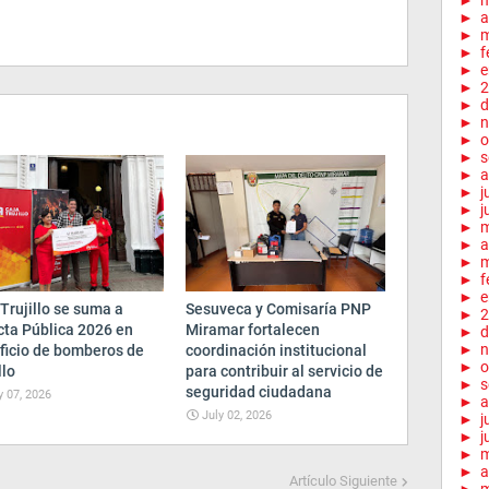
►
►
a
►
m
►
f
►
e
►
2
►
d
►
n
►
o
►
s
►
a
►
j
►
j
►
►
a
►
m
►
f
►
e
Trujillo se suma a
Sesuveca y Comisaría PNP
►
2
cta Pública 2026 en
Miramar fortalecen
►
d
►
n
ficio de bomberos de
coordinación institucional
►
o
llo
para contribuir al servicio de
►
s
seguridad ciudadana
y 07, 2026
►
a
July 02, 2026
►
j
►
j
►
►
a
Artículo Siguiente