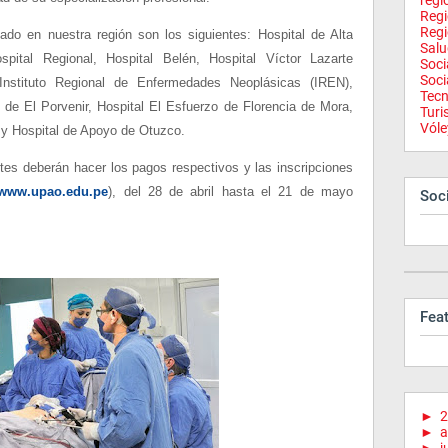
regi
Reg
Regi
ado en nuestra región son los siguientes: Hospital de Alta
Salu
pital Regional, Hospital Belén, Hospital Víctor Lazarte
Soci
Soci
Instituto Regional de Enfermedades Neoplásicas (IREN),
Tecn
l de El Porvenir, Hospital El Esfuerzo de Florencia de Mora,
Tur
Vóle
y Hospital de Apoyo de Otuzco.
tes deberán hacer los pagos respectivos y las inscripciones
www.upao.edu.pe
), del 28 de abril hasta el 21 de mayo
Soci
Fea
►
2
►
a