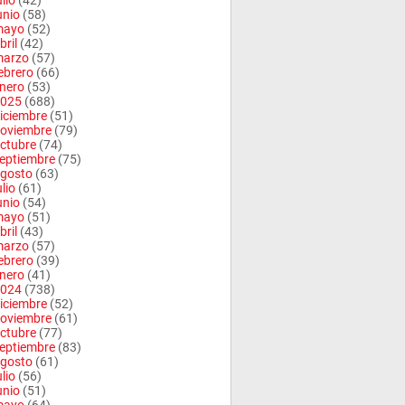
ulio
(42)
unio
(58)
mayo
(52)
bril
(42)
arzo
(57)
ebrero
(66)
nero
(53)
025
(688)
iciembre
(51)
oviembre
(79)
ctubre
(74)
eptiembre
(75)
gosto
(63)
ulio
(61)
unio
(54)
mayo
(51)
bril
(43)
arzo
(57)
ebrero
(39)
nero
(41)
024
(738)
iciembre
(52)
oviembre
(61)
ctubre
(77)
eptiembre
(83)
gosto
(61)
ulio
(56)
unio
(51)