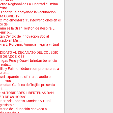
nstruida...
erno Regional de La Libertad culmina
éxito...
 continúa apoyando la vacunación
ra COVID-19
 implementará 15 intervenciones en el
o de...
na es la Gran Teletón de Respira El
enir p...
an Centro de Innovación Social
cado en Mis...
ira El Porvenir: Anuncian vigilia virtual
..
DIDATO AL DECANATO DEL COLEGIO
ABOGADOS, CÉS...
igas Perú y Quavii brindan beneficio
 redu...
illo y Fujimori deben comprometerse a
etar...
ei expande su oferta de audio con
nuevos l...
ersidad Católica de Trujillo presenta
ta ...
: AUTORIDADES LIBERTEÑAS DAN
O DE 48 HORAS ...
ibertad: Roberto Kamiche Virtual
resista d...
sterio de Educación convoca a