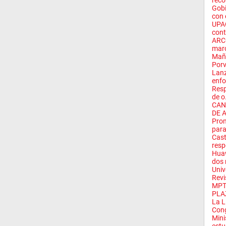
reco
Gobi
con 
UPAO
cont
ARCC
marc
Maña
Porv
Lanz
enfo
Resp
de o.
CAN
DE 
Prom
para
Cast
resp
Huaw
dos 
Univ
Revis
MPT
PLAZ
La L
Cong
Mini