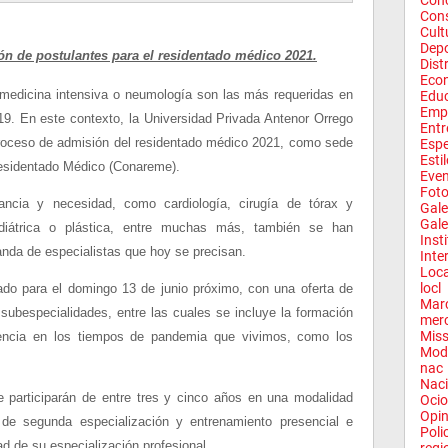
Conc
Con
Cult
Depo
ón de postulantes para el residentado médico 2021.
Dist
Eco
 medicina intensiva o neumología son las más requeridas en
Edu
Emp
9. En este contexto, la Universidad Privada Antenor Orrego
Entr
proceso de admisión del residentado médico 2021, como sede
Espe
Esti
Residentado Médico (Conareme).
Eve
Fot
ancia y necesidad, como cardiología, cirugía de tórax y
Gale
Gale
pediátrica o plástica, entre muchas más, también se han
Inst
anda de especialistas que hoy se precisan.
Inte
Loca
locl
o para el domingo 13 de junio próximo, con una oferta de
Mar
subespecialidades, entre las cuales se incluye la formación
mer
Miss
encia en los tiempos de pandemia que vivimos, como los
Mod
nac
Naci
participarán de entre tres y cinco años en una modalidad
Ocio
Opin
de segunda especialización y entrenamiento presencial e
Poli
dad de su especialización profesional.