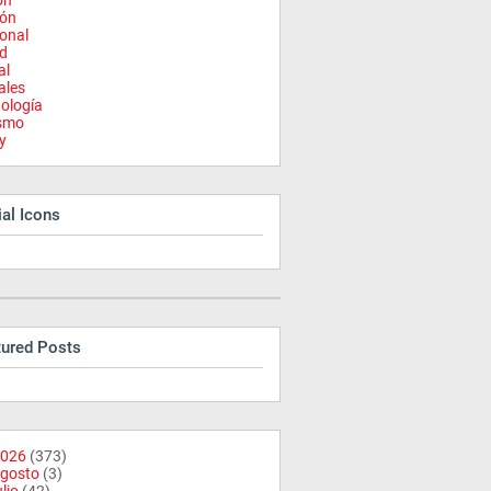
on
ión
onal
d
al
ales
ología
ismo
y
al Icons
tured Posts
026
(373)
gosto
(3)