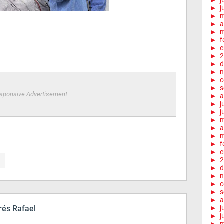
►
j
►
j
►
►
a
►
m
►
f
►
e
►
2
►
d
►
n
►
o
►
s
sponsive Advertisement
►
a
►
j
►
j
►
►
a
►
m
►
f
►
e
►
2
►
d
►
n
►
o
►
s
►
a
és Rafael
►
j
►
j