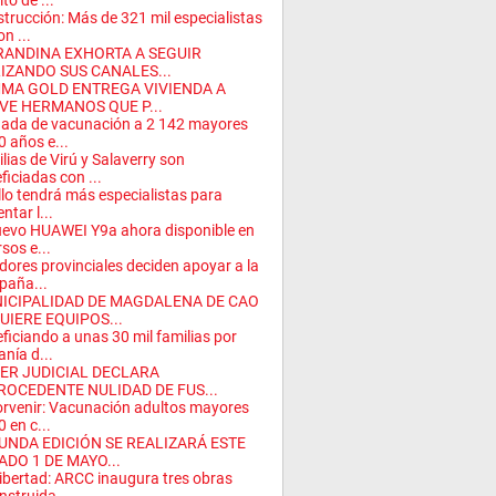
ito de ...
trucción: Más de 321 mil especialistas
n ...
RANDINA EXHORTA A SEGUIR
LIZANDO SUS CANALES...
MA GOLD ENTREGA VIVIENDA A
VE HERMANOS QUE P...
ada de vacunación a 2 142 mayores
0 años e...
lias de Virú y Salaverry son
ficiadas con ...
illo tendrá más especialistas para
ntar l...
uevo HUAWEI Y9a ahora disponible en
rsos e...
dores provinciales deciden apoyar a la
paña...
ICIPALIDAD DE MAGDALENA DE CAO
UIERE EQUIPOS...
ficiando a unas 30 mil familias por
anía d...
ER JUDICIAL DECLARA
ROCEDENTE NULIDAD DE FUS...
orvenir: Vacunación adultos mayores
0 en c...
UNDA EDICIÓN SE REALIZARÁ ESTE
ADO 1 DE MAYO...
ibertad: ARCC inaugura tres obras