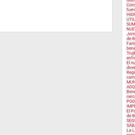
distr
Cons
fuero
HID
UTI
SUM
NUE
Jorn
de 8
Fami
bene
Truj
enfre
El n
dive
Regi
cam
MUN
ADQ
Bene
cerc
POD
IMP
El P
de 8
SEG
SÁB
La L