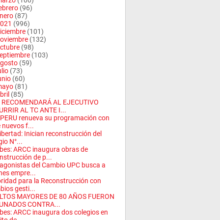
arzo
(100)
ebrero
(96)
nero
(87)
021
(996)
iciembre
(101)
oviembre
(132)
ctubre
(98)
eptiembre
(103)
gosto
(59)
ulio
(73)
unio
(60)
mayo
(81)
bril
(85)
 RECOMENDARÁ AL EJECUTIVO
RRIR AL TC ANTE I...
PERU renueva su programación con
e nuevos f...
ibertad: Inician reconstrucción del
gio N°...
es: ARCC inaugura obras de
nstrucción de p...
agonistas del Cambio UPC busca a
nes empre...
ridad para la Reconstrucción con
ios gesti...
LTOS MAYORES DE 80 AÑOS FUERON
UNADOS CONTRA...
es: ARCC inaugura dos colegios en