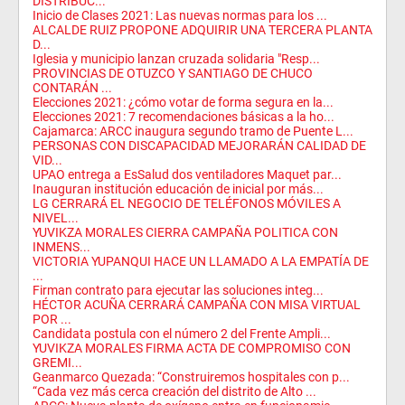
DISTRIBUC...
Inicio de Clases 2021: Las nuevas normas para los ...
ALCALDE RUIZ PROPONE ADQUIRIR UNA TERCERA PLANTA
D...
Iglesia y municipio lanzan cruzada solidaria "Resp...
PROVINCIAS DE OTUZCO Y SANTIAGO DE CHUCO
CONTARÁN ...
Elecciones 2021: ¿cómo votar de forma segura en la...
Elecciones 2021: 7 recomendaciones básicas a la ho...
Cajamarca: ARCC inaugura segundo tramo de Puente L...
PERSONAS CON DISCAPACIDAD MEJORARÁN CALIDAD DE
VID...
UPAO entrega a EsSalud dos ventiladores Maquet par...
Inauguran institución educación de inicial por más...
LG CERRARÁ EL NEGOCIO DE TELÉFONOS MÓVILES A
NIVEL...
YUVIKZA MORALES CIERRA CAMPAÑA POLITICA CON
INMENS...
VICTORIA YUPANQUI HACE UN LLAMADO A LA EMPATÍA DE
...
Firman contrato para ejecutar las soluciones integ...
HÉCTOR ACUÑA CERRARÁ CAMPAÑA CON MISA VIRTUAL
POR ...
Candidata postula con el número 2 del Frente Ampli...
YUVIKZA MORALES FIRMA ACTA DE COMPROMISO CON
GREMI...
Geanmarco Quezada: “Construiremos hospitales con p...
“Cada vez más cerca creación del distrito de Alto ...