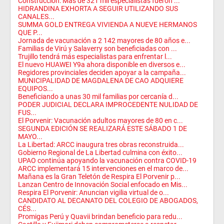
Construcción: Más de 321 mil especialistas fueron ...
HIDRANDINA EXHORTA A SEGUIR UTILIZANDO SUS
CANALES...
SUMMA GOLD ENTREGA VIVIENDA A NUEVE HERMANOS
QUE P...
Jornada de vacunación a 2 142 mayores de 80 años e...
Familias de Virú y Salaverry son beneficiadas con ...
Trujillo tendrá más especialistas para enfrentar l...
El nuevo HUAWEI Y9a ahora disponible en diversos e...
Regidores provinciales deciden apoyar a la campaña...
MUNICIPALIDAD DE MAGDALENA DE CAO ADQUIERE
EQUIPOS...
Beneficiando a unas 30 mil familias por cercanía d...
PODER JUDICIAL DECLARA IMPROCEDENTE NULIDAD DE
FUS...
El Porvenir: Vacunación adultos mayores de 80 en c...
SEGUNDA EDICIÓN SE REALIZARÁ ESTE SÁBADO 1 DE
MAYO...
La Libertad: ARCC inaugura tres obras reconstruida...
Gobierno Regional de La Libertad culmina con éxito...
UPAO continúa apoyando la vacunación contra COVID-19
ARCC implementará 15 intervenciones en el marco de...
Mañana es la Gran Teletón de Respira El Porvenir p...
Lanzan Centro de Innovación Social enfocado en Mis...
Respira El Porvenir: Anuncian vigilia virtual de o...
CANDIDATO AL DECANATO DEL COLEGIO DE ABOGADOS,
CÉS...
Promigas Perú y Quavii brindan beneficio para redu...