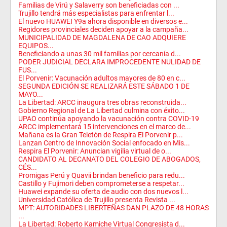
Familias de Virú y Salaverry son beneficiadas con ...
Trujillo tendrá más especialistas para enfrentar l...
El nuevo HUAWEI Y9a ahora disponible en diversos e...
Regidores provinciales deciden apoyar a la campaña...
MUNICIPALIDAD DE MAGDALENA DE CAO ADQUIERE
EQUIPOS...
Beneficiando a unas 30 mil familias por cercanía d...
PODER JUDICIAL DECLARA IMPROCEDENTE NULIDAD DE
FUS...
El Porvenir: Vacunación adultos mayores de 80 en c...
SEGUNDA EDICIÓN SE REALIZARÁ ESTE SÁBADO 1 DE
MAYO...
La Libertad: ARCC inaugura tres obras reconstruida...
Gobierno Regional de La Libertad culmina con éxito...
UPAO continúa apoyando la vacunación contra COVID-19
ARCC implementará 15 intervenciones en el marco de...
Mañana es la Gran Teletón de Respira El Porvenir p...
Lanzan Centro de Innovación Social enfocado en Mis...
Respira El Porvenir: Anuncian vigilia virtual de o...
CANDIDATO AL DECANATO DEL COLEGIO DE ABOGADOS,
CÉS...
Promigas Perú y Quavii brindan beneficio para redu...
Castillo y Fujimori deben comprometerse a respetar...
Huawei expande su oferta de audio con dos nuevos l...
Universidad Católica de Trujillo presenta Revista ...
MPT: AUTORIDADES LIBERTEÑAS DAN PLAZO DE 48 HORAS
...
La Libertad: Roberto Kamiche Virtual Congresista d...