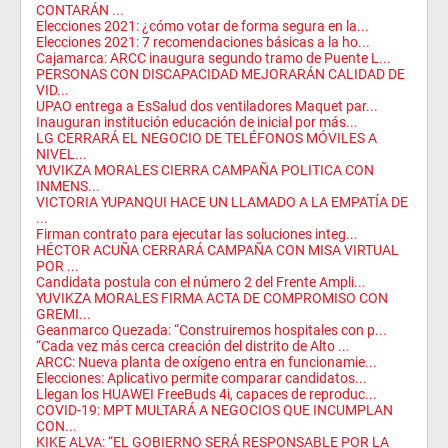
CONTARÁN ...
Elecciones 2021: ¿cómo votar de forma segura en la...
Elecciones 2021: 7 recomendaciones básicas a la ho...
Cajamarca: ARCC inaugura segundo tramo de Puente L...
PERSONAS CON DISCAPACIDAD MEJORARÁN CALIDAD DE
VID...
UPAO entrega a EsSalud dos ventiladores Maquet par...
Inauguran institución educación de inicial por más...
LG CERRARÁ EL NEGOCIO DE TELÉFONOS MÓVILES A
NIVEL...
YUVIKZA MORALES CIERRA CAMPAÑA POLITICA CON
INMENS...
VICTORIA YUPANQUI HACE UN LLAMADO A LA EMPATÍA DE
...
Firman contrato para ejecutar las soluciones integ...
HÉCTOR ACUÑA CERRARÁ CAMPAÑA CON MISA VIRTUAL
POR ...
Candidata postula con el número 2 del Frente Ampli...
YUVIKZA MORALES FIRMA ACTA DE COMPROMISO CON
GREMI...
Geanmarco Quezada: “Construiremos hospitales con p...
“Cada vez más cerca creación del distrito de Alto ...
ARCC: Nueva planta de oxígeno entra en funcionamie...
Elecciones: Aplicativo permite comparar candidatos...
Llegan los HUAWEI FreeBuds 4i, capaces de reproduc...
COVID-19: MPT MULTARÁ A NEGOCIOS QUE INCUMPLAN
CON...
KIKE ALVA: “EL GOBIERNO SERÁ RESPONSABLE POR LA