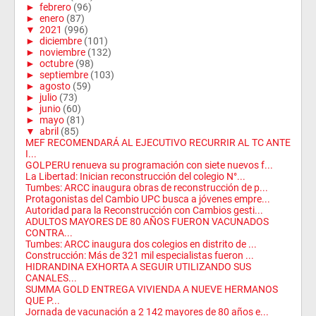
►
febrero
(96)
►
enero
(87)
▼
2021
(996)
►
diciembre
(101)
►
noviembre
(132)
►
octubre
(98)
►
septiembre
(103)
►
agosto
(59)
►
julio
(73)
►
junio
(60)
►
mayo
(81)
▼
abril
(85)
MEF RECOMENDARÁ AL EJECUTIVO RECURRIR AL TC ANTE
I...
GOLPERU renueva su programación con siete nuevos f...
La Libertad: Inician reconstrucción del colegio N°...
Tumbes: ARCC inaugura obras de reconstrucción de p...
Protagonistas del Cambio UPC busca a jóvenes empre...
Autoridad para la Reconstrucción con Cambios gesti...
ADULTOS MAYORES DE 80 AÑOS FUERON VACUNADOS
CONTRA...
Tumbes: ARCC inaugura dos colegios en distrito de ...
Construcción: Más de 321 mil especialistas fueron ...
HIDRANDINA EXHORTA A SEGUIR UTILIZANDO SUS
CANALES...
SUMMA GOLD ENTREGA VIVIENDA A NUEVE HERMANOS
QUE P...
Jornada de vacunación a 2 142 mayores de 80 años e...