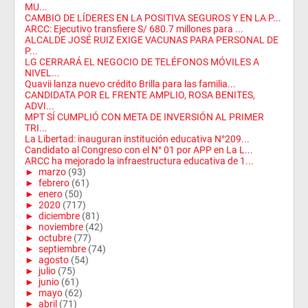
MU...
CAMBIO DE LÍDERES EN LA POSITIVA SEGUROS Y EN LA P...
ARCC: Ejecutivo transfiere S/ 680.7 millones para ...
ALCALDE JOSÉ RUIZ EXIGE VACUNAS PARA PERSONAL DE
P...
LG CERRARÁ EL NEGOCIO DE TELÉFONOS MÓVILES A
NIVEL...
Quavii lanza nuevo crédito Brilla para las familia...
CANDIDATA POR EL FRENTE AMPLIO, ROSA BENITES,
ADVI...
MPT SÍ CUMPLIÓ CON META DE INVERSIÓN AL PRIMER
TRI...
La Libertad: inauguran institución educativa N°209...
Candidato al Congreso con el N° 01 por APP en La L...
ARCC ha mejorado la infraestructura educativa de 1...
►
marzo
(93)
►
febrero
(61)
►
enero
(50)
►
2020
(717)
►
diciembre
(81)
►
noviembre
(42)
►
octubre
(77)
►
septiembre
(74)
►
agosto
(54)
►
julio
(75)
►
junio
(61)
►
mayo
(62)
►
abril
(71)