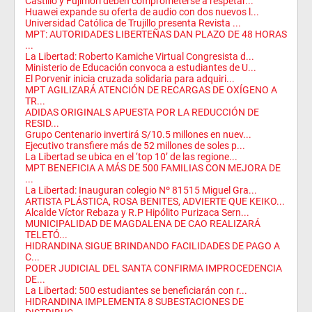
Castillo y Fujimori deben comprometerse a respetar...
Huawei expande su oferta de audio con dos nuevos l...
Universidad Católica de Trujillo presenta Revista ...
MPT: AUTORIDADES LIBERTEÑAS DAN PLAZO DE 48 HORAS
...
La Libertad: Roberto Kamiche Virtual Congresista d...
Ministerio de Educación convoca a estudiantes de U...
El Porvenir inicia cruzada solidaria para adquiri...
MPT AGILIZARÁ ATENCIÓN DE RECARGAS DE OXÍGENO A
TR...
ADIDAS ORIGINALS APUESTA POR LA REDUCCIÓN DE
RESID...
Grupo Centenario invertirá S/10.5 millones en nuev...
Ejecutivo transfiere más de 52 millones de soles p...
La Libertad se ubica en el ‘top 10’ de las regione...
MPT BENEFICIA A MÁS DE 500 FAMILIAS CON MEJORA DE
...
La Libertad: Inauguran colegio Nº 81515 Miguel Gra...
ARTISTA PLÁSTICA, ROSA BENITES, ADVIERTE QUE KEIKO...
Alcalde Víctor Rebaza y R.P Hipólito Purizaca Sern...
MUNICIPALIDAD DE MAGDALENA DE CAO REALIZARÁ
TELETÓ...
HIDRANDINA SIGUE BRINDANDO FACILIDADES DE PAGO A
C...
PODER JUDICIAL DEL SANTA CONFIRMA IMPROCEDENCIA
DE...
La Libertad: 500 estudiantes se beneficiarán con r...
HIDRANDINA IMPLEMENTA 8 SUBESTACIONES DE