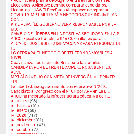
ARCC: Nueva planta de oxígeno entra en funcionamie...
Elecciones: Aplicativo permite comparar candidatos...
Llegan los HUAWEI FreeBuds 4i, capaces de reproduc...
COVID-19: MPT MULTARÁ A NEGOCIOS QUE INCUMPLAN
CON...
KIKE ALVA: “EL GOBIERNO SERÁ RESPONSABLE POR LA
MU...
CAMBIO DE LÍDERES EN LA POSITIVA SEGUROS Y EN LA P...
ARCC: Ejecutivo transfiere S/ 680.7 millones para ...
ALCALDE JOSÉ RUIZ EXIGE VACUNAS PARA PERSONAL DE
P...
LG CERRARÁ EL NEGOCIO DE TELÉFONOS MÓVILES A
NIVEL...
Quavii lanza nuevo crédito Brilla para las familia...
CANDIDATA POR EL FRENTE AMPLIO, ROSA BENITES,
ADVI...
MPT SÍ CUMPLIÓ CON META DE INVERSIÓN AL PRIMER
TRI...
La Libertad: inauguran institución educativa N°209...
Candidato al Congreso con el N° 01 por APP en La L...
ARCC ha mejorado la infraestructura educativa de 1...
►
marzo
(93)
►
febrero
(61)
►
enero
(50)
►
2020
(717)
►
diciembre
(81)
►
noviembre
(42)
►
octubre
(77)