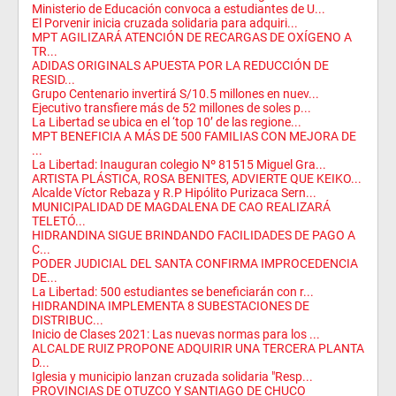
Ministerio de Educación convoca a estudiantes de U...
El Porvenir inicia cruzada solidaria para adquiri...
MPT AGILIZARÁ ATENCIÓN DE RECARGAS DE OXÍGENO A
TR...
ADIDAS ORIGINALS APUESTA POR LA REDUCCIÓN DE
RESID...
Grupo Centenario invertirá S/10.5 millones en nuev...
Ejecutivo transfiere más de 52 millones de soles p...
La Libertad se ubica en el ‘top 10’ de las regione...
MPT BENEFICIA A MÁS DE 500 FAMILIAS CON MEJORA DE
...
La Libertad: Inauguran colegio Nº 81515 Miguel Gra...
ARTISTA PLÁSTICA, ROSA BENITES, ADVIERTE QUE KEIKO...
Alcalde Víctor Rebaza y R.P Hipólito Purizaca Sern...
MUNICIPALIDAD DE MAGDALENA DE CAO REALIZARÁ
TELETÓ...
HIDRANDINA SIGUE BRINDANDO FACILIDADES DE PAGO A
C...
PODER JUDICIAL DEL SANTA CONFIRMA IMPROCEDENCIA
DE...
La Libertad: 500 estudiantes se beneficiarán con r...
HIDRANDINA IMPLEMENTA 8 SUBESTACIONES DE
DISTRIBUC...
Inicio de Clases 2021: Las nuevas normas para los ...
ALCALDE RUIZ PROPONE ADQUIRIR UNA TERCERA PLANTA
D...
Iglesia y municipio lanzan cruzada solidaria "Resp...
PROVINCIAS DE OTUZCO Y SANTIAGO DE CHUCO