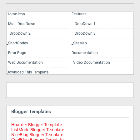
Home-icon
Features
_Multi DropDown
__DropDown 1
__DropDown 2
__DropDown 3
_ShortCodes
_SiteMap
_Error Page
Documentation
_Web Documentation
_Video Documentation
Download This Template
Blogger Templates
Hoarder Blogger Template
ListMode Blogger Template
NiceBlog Blogger Template
CoolBlog Blogger Template