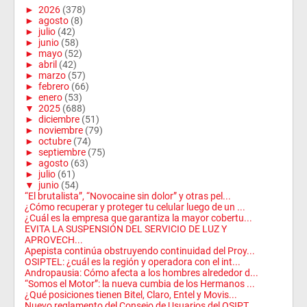
►
2026
(378)
►
agosto
(8)
►
julio
(42)
►
junio
(58)
►
mayo
(52)
►
abril
(42)
►
marzo
(57)
►
febrero
(66)
►
enero
(53)
▼
2025
(688)
►
diciembre
(51)
►
noviembre
(79)
►
octubre
(74)
►
septiembre
(75)
►
agosto
(63)
►
julio
(61)
▼
junio
(54)
“El brutalista”, “Novocaine sin dolor” y otras pel...
¿Cómo recuperar y proteger tu celular luego de un ...
¿Cuál es la empresa que garantiza la mayor cobertu...
EVITA LA SUSPENSIÓN DEL SERVICIO DE LUZ Y
APROVECH...
Apepista continúa obstruyendo continuidad del Proy...
OSIPTEL: ¿cuál es la región y operadora con el int...
Andropausia: Cómo afecta a los hombres alrededor d...
“Somos el Motor”: la nueva cumbia de los Hermanos ...
¿Qué posiciones tienen Bitel, Claro, Entel y Movis...
Nuevo reglamento del Consejo de Usuarios del OSIPT...