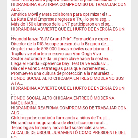
HIDRANDINA REAFIRMA COMPROMISO DE TRABAJAR CON
ALC...
América Móvil y Meta colaboran para optimizar el t...
La Ruta Entel Empresas regresa a Trujillo para seg...
Más de 150 alumnos de la UNT participaron en el se...
HIDRANDINA ADVIERTE QUE EL HURTO DE ENERGÍA ES UN
...
Hyundai lanza “SUV Grand Prix”: Formación y experi...
Director de la RIS Ascope presentó a la Brigada de...
Osiptel: más de 595 000 líneas móviles cambiaron d...
Trujillo vive el arte inmersivo con Van Gogh Vivo
Sector automotriz da un paso clave hacia la sosten...
Llega el Honda Experience Day: Test Drive exclusiv...
Día del Padre: 5 estrategias para que incrementes ...
Promueven una cultura de protección a la naturalez...
FONDO SOCIAL ALTO CHICAMA ENTREGÓ MODERNO BUS
A FA...
HIDRANDINA ADVIERTE QUE EL HURTO DE ENERGÍA ES UN
...
FONDO SOCIAL ALTO CHICAMA ENTREGÓ MODERNA
MAQUINAR...
HIDRANDINA REAFIRMA COMPROMISO DE TRABAJAR CON
ALC...
Chikibrigadas continúa formando a niños de Trujill...
Hidrandina inaugura obra de electrificación rural ...
Tecnologías limpias y movilidad sostenible: así av...
ALCALDE DE USQUIL JURAMENTÓ COMO PRESIDENTE DEL
FO...