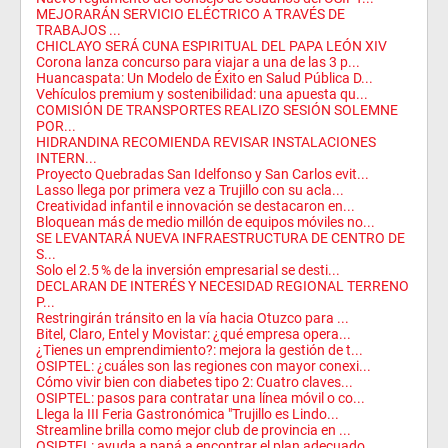
MEJORARÁN SERVICIO ELÉCTRICO A TRAVÉS DE
TRABAJOS ...
CHICLAYO SERÁ CUNA ESPIRITUAL DEL PAPA LEÓN XIV
Corona lanza concurso para viajar a una de las 3 p...
Huancaspata: Un Modelo de Éxito en Salud Pública D...
Vehículos premium y sostenibilidad: una apuesta qu...
COMISIÓN DE TRANSPORTES REALIZO SESIÓN SOLEMNE
POR...
HIDRANDINA RECOMIENDA REVISAR INSTALACIONES
INTERN...
Proyecto Quebradas San Idelfonso y San Carlos evit...
Lasso llega por primera vez a Trujillo con su acla...
Creatividad infantil e innovación se destacaron en...
Bloquean más de medio millón de equipos móviles no...
SE LEVANTARÁ NUEVA INFRAESTRUCTURA DE CENTRO DE
S...
Solo el 2.5 % de la inversión empresarial se desti...
DECLARAN DE INTERÉS Y NECESIDAD REGIONAL TERRENO
P...
Restringirán tránsito en la vía hacia Otuzco para ...
Bitel, Claro, Entel y Movistar: ¿qué empresa opera...
¿Tienes un emprendimiento?: mejora la gestión de t...
OSIPTEL: ¿cuáles son las regiones con mayor conexi...
Cómo vivir bien con diabetes tipo 2: Cuatro claves...
OSIPTEL: pasos para contratar una línea móvil o co...
Llega la III Feria Gastronómica "Trujillo es Lindo...
Streamline brilla como mejor club de provincia en ...
OSIPTEL: ayuda a papá a encontrar el plan adecuado...