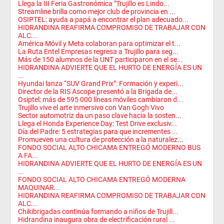
Llega la III Feria Gastronómica "Trujillo es Lindo...
Streamline brilla como mejor club de provincia en ...
OSIPTEL: ayuda a papá a encontrar el plan adecuado...
HIDRANDINA REAFIRMA COMPROMISO DE TRABAJAR CON
ALC...
América Móvil y Meta colaboran para optimizar el t...
La Ruta Entel Empresas regresa a Trujillo para seg...
Más de 150 alumnos de la UNT participaron en el se...
HIDRANDINA ADVIERTE QUE EL HURTO DE ENERGÍA ES UN
...
Hyundai lanza “SUV Grand Prix”: Formación y experi...
Director de la RIS Ascope presentó a la Brigada de...
Osiptel: más de 595 000 líneas móviles cambiaron d...
Trujillo vive el arte inmersivo con Van Gogh Vivo
Sector automotriz da un paso clave hacia la sosten...
Llega el Honda Experience Day: Test Drive exclusiv...
Día del Padre: 5 estrategias para que incrementes ...
Promueven una cultura de protección a la naturalez...
FONDO SOCIAL ALTO CHICAMA ENTREGÓ MODERNO BUS
A FA...
HIDRANDINA ADVIERTE QUE EL HURTO DE ENERGÍA ES UN
...
FONDO SOCIAL ALTO CHICAMA ENTREGÓ MODERNA
MAQUINAR...
HIDRANDINA REAFIRMA COMPROMISO DE TRABAJAR CON
ALC...
Chikibrigadas continúa formando a niños de Trujill...
Hidrandina inaugura obra de electrificación rural ...