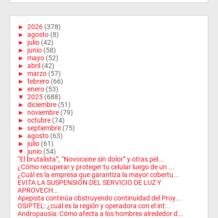
►
2026
(378)
►
agosto
(8)
►
julio
(42)
►
junio
(58)
►
mayo
(52)
►
abril
(42)
►
marzo
(57)
►
febrero
(66)
►
enero
(53)
▼
2025
(688)
►
diciembre
(51)
►
noviembre
(79)
►
octubre
(74)
►
septiembre
(75)
►
agosto
(63)
►
julio
(61)
▼
junio
(54)
“El brutalista”, “Novocaine sin dolor” y otras pel...
¿Cómo recuperar y proteger tu celular luego de un ...
¿Cuál es la empresa que garantiza la mayor cobertu...
EVITA LA SUSPENSIÓN DEL SERVICIO DE LUZ Y
APROVECH...
Apepista continúa obstruyendo continuidad del Proy...
OSIPTEL: ¿cuál es la región y operadora con el int...
Andropausia: Cómo afecta a los hombres alrededor d...