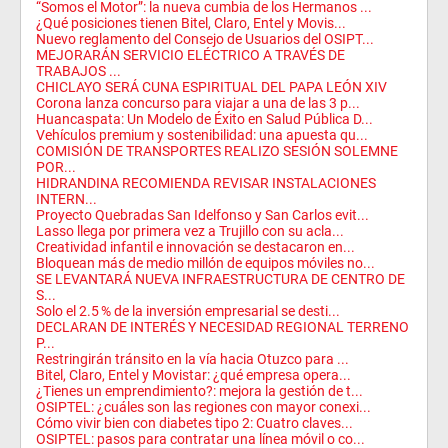
“Somos el Motor”: la nueva cumbia de los Hermanos ...
¿Qué posiciones tienen Bitel, Claro, Entel y Movis...
Nuevo reglamento del Consejo de Usuarios del OSIPT...
MEJORARÁN SERVICIO ELÉCTRICO A TRAVÉS DE
TRABAJOS ...
CHICLAYO SERÁ CUNA ESPIRITUAL DEL PAPA LEÓN XIV
Corona lanza concurso para viajar a una de las 3 p...
Huancaspata: Un Modelo de Éxito en Salud Pública D...
Vehículos premium y sostenibilidad: una apuesta qu...
COMISIÓN DE TRANSPORTES REALIZO SESIÓN SOLEMNE
POR...
HIDRANDINA RECOMIENDA REVISAR INSTALACIONES
INTERN...
Proyecto Quebradas San Idelfonso y San Carlos evit...
Lasso llega por primera vez a Trujillo con su acla...
Creatividad infantil e innovación se destacaron en...
Bloquean más de medio millón de equipos móviles no...
SE LEVANTARÁ NUEVA INFRAESTRUCTURA DE CENTRO DE
S...
Solo el 2.5 % de la inversión empresarial se desti...
DECLARAN DE INTERÉS Y NECESIDAD REGIONAL TERRENO
P...
Restringirán tránsito en la vía hacia Otuzco para ...
Bitel, Claro, Entel y Movistar: ¿qué empresa opera...
¿Tienes un emprendimiento?: mejora la gestión de t...
OSIPTEL: ¿cuáles son las regiones con mayor conexi...
Cómo vivir bien con diabetes tipo 2: Cuatro claves...
OSIPTEL: pasos para contratar una línea móvil o co...