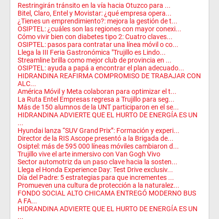
Restringirán tránsito en la vía hacia Otuzco para ...
Bitel, Claro, Entel y Movistar: ¿qué empresa opera...
¿Tienes un emprendimiento?: mejora la gestión de t...
OSIPTEL: ¿cuáles son las regiones con mayor conexi...
Cómo vivir bien con diabetes tipo 2: Cuatro claves...
OSIPTEL: pasos para contratar una línea móvil o co...
Llega la III Feria Gastronómica "Trujillo es Lindo...
Streamline brilla como mejor club de provincia en ...
OSIPTEL: ayuda a papá a encontrar el plan adecuado...
HIDRANDINA REAFIRMA COMPROMISO DE TRABAJAR CON
ALC...
América Móvil y Meta colaboran para optimizar el t...
La Ruta Entel Empresas regresa a Trujillo para seg...
Más de 150 alumnos de la UNT participaron en el se...
HIDRANDINA ADVIERTE QUE EL HURTO DE ENERGÍA ES UN
...
Hyundai lanza “SUV Grand Prix”: Formación y experi...
Director de la RIS Ascope presentó a la Brigada de...
Osiptel: más de 595 000 líneas móviles cambiaron d...
Trujillo vive el arte inmersivo con Van Gogh Vivo
Sector automotriz da un paso clave hacia la sosten...
Llega el Honda Experience Day: Test Drive exclusiv...
Día del Padre: 5 estrategias para que incrementes ...
Promueven una cultura de protección a la naturalez...
FONDO SOCIAL ALTO CHICAMA ENTREGÓ MODERNO BUS
A FA...
HIDRANDINA ADVIERTE QUE EL HURTO DE ENERGÍA ES UN
...