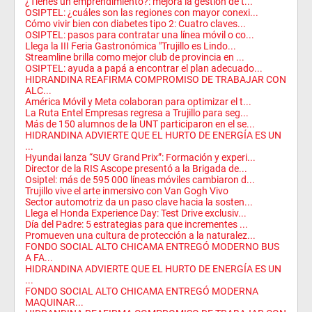
¿Tienes un emprendimiento?: mejora la gestión de t...
OSIPTEL: ¿cuáles son las regiones con mayor conexi...
Cómo vivir bien con diabetes tipo 2: Cuatro claves...
OSIPTEL: pasos para contratar una línea móvil o co...
Llega la III Feria Gastronómica "Trujillo es Lindo...
Streamline brilla como mejor club de provincia en ...
OSIPTEL: ayuda a papá a encontrar el plan adecuado...
HIDRANDINA REAFIRMA COMPROMISO DE TRABAJAR CON
ALC...
América Móvil y Meta colaboran para optimizar el t...
La Ruta Entel Empresas regresa a Trujillo para seg...
Más de 150 alumnos de la UNT participaron en el se...
HIDRANDINA ADVIERTE QUE EL HURTO DE ENERGÍA ES UN
...
Hyundai lanza “SUV Grand Prix”: Formación y experi...
Director de la RIS Ascope presentó a la Brigada de...
Osiptel: más de 595 000 líneas móviles cambiaron d...
Trujillo vive el arte inmersivo con Van Gogh Vivo
Sector automotriz da un paso clave hacia la sosten...
Llega el Honda Experience Day: Test Drive exclusiv...
Día del Padre: 5 estrategias para que incrementes ...
Promueven una cultura de protección a la naturalez...
FONDO SOCIAL ALTO CHICAMA ENTREGÓ MODERNO BUS
A FA...
HIDRANDINA ADVIERTE QUE EL HURTO DE ENERGÍA ES UN
...
FONDO SOCIAL ALTO CHICAMA ENTREGÓ MODERNA
MAQUINAR...