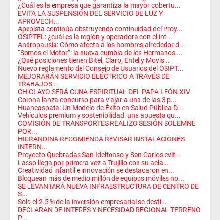
¿Cuál es la empresa que garantiza la mayor cobertu...
EVITA LA SUSPENSIÓN DEL SERVICIO DE LUZ Y
APROVECH...
Apepista continúa obstruyendo continuidad del Proy...
OSIPTEL: ¿cuál es la región y operadora con el int...
Andropausia: Cómo afecta a los hombres alrededor d...
“Somos el Motor”: la nueva cumbia de los Hermanos ...
¿Qué posiciones tienen Bitel, Claro, Entel y Movis...
Nuevo reglamento del Consejo de Usuarios del OSIPT...
MEJORARÁN SERVICIO ELÉCTRICO A TRAVÉS DE
TRABAJOS ...
CHICLAYO SERÁ CUNA ESPIRITUAL DEL PAPA LEÓN XIV
Corona lanza concurso para viajar a una de las 3 p...
Huancaspata: Un Modelo de Éxito en Salud Pública D...
Vehículos premium y sostenibilidad: una apuesta qu...
COMISIÓN DE TRANSPORTES REALIZO SESIÓN SOLEMNE
POR...
HIDRANDINA RECOMIENDA REVISAR INSTALACIONES
INTERN...
Proyecto Quebradas San Idelfonso y San Carlos evit...
Lasso llega por primera vez a Trujillo con su acla...
Creatividad infantil e innovación se destacaron en...
Bloquean más de medio millón de equipos móviles no...
SE LEVANTARÁ NUEVA INFRAESTRUCTURA DE CENTRO DE
S...
Solo el 2.5 % de la inversión empresarial se desti...
DECLARAN DE INTERÉS Y NECESIDAD REGIONAL TERRENO
P...