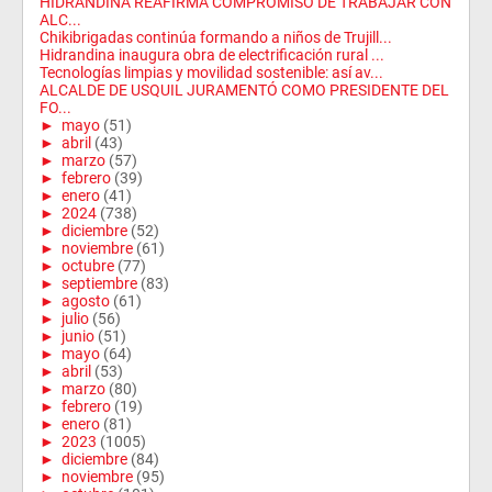
HIDRANDINA REAFIRMA COMPROMISO DE TRABAJAR CON
ALC...
Chikibrigadas continúa formando a niños de Trujill...
Hidrandina inaugura obra de electrificación rural ...
Tecnologías limpias y movilidad sostenible: así av...
ALCALDE DE USQUIL JURAMENTÓ COMO PRESIDENTE DEL
FO...
►
mayo
(51)
►
abril
(43)
►
marzo
(57)
►
febrero
(39)
►
enero
(41)
►
2024
(738)
►
diciembre
(52)
►
noviembre
(61)
►
octubre
(77)
►
septiembre
(83)
►
agosto
(61)
►
julio
(56)
►
junio
(51)
►
mayo
(64)
►
abril
(53)
►
marzo
(80)
►
febrero
(19)
►
enero
(81)
►
2023
(1005)
►
diciembre
(84)
►
noviembre
(95)