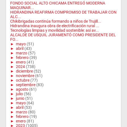
FONDO SOCIAL ALTO CHICAMA ENTREGÓ MODERNA
MAQUINAR...
HIDRANDINA REAFIRMA COMPROMISO DE TRABAJAR CON
ALC...
Chikibrigadas continúa formando a niños de Trujill...
Hidrandina inaugura obra de electrificación rural ...
Tecnologías limpias y movilidad sostenible: así av...
ALCALDE DE USQUIL JURAMENTÓ COMO PRESIDENTE DEL
FO...
►
mayo
(51)
►
abril
(43)
►
marzo
(57)
►
febrero
(39)
►
enero
(41)
►
2024
(738)
►
diciembre
(52)
►
noviembre
(61)
►
octubre
(77)
►
septiembre
(83)
►
agosto
(61)
►
julio
(56)
►
junio
(51)
►
mayo
(64)
►
abril
(53)
►
marzo
(80)
►
febrero
(19)
►
enero
(81)
►
2023
(1005)