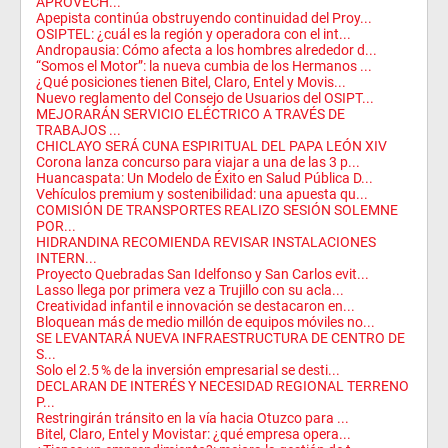
APROVECH...
Apepista continúa obstruyendo continuidad del Proy...
OSIPTEL: ¿cuál es la región y operadora con el int...
Andropausia: Cómo afecta a los hombres alrededor d...
“Somos el Motor”: la nueva cumbia de los Hermanos ...
¿Qué posiciones tienen Bitel, Claro, Entel y Movis...
Nuevo reglamento del Consejo de Usuarios del OSIPT...
MEJORARÁN SERVICIO ELÉCTRICO A TRAVÉS DE
TRABAJOS ...
CHICLAYO SERÁ CUNA ESPIRITUAL DEL PAPA LEÓN XIV
Corona lanza concurso para viajar a una de las 3 p...
Huancaspata: Un Modelo de Éxito en Salud Pública D...
Vehículos premium y sostenibilidad: una apuesta qu...
COMISIÓN DE TRANSPORTES REALIZO SESIÓN SOLEMNE
POR...
HIDRANDINA RECOMIENDA REVISAR INSTALACIONES
INTERN...
Proyecto Quebradas San Idelfonso y San Carlos evit...
Lasso llega por primera vez a Trujillo con su acla...
Creatividad infantil e innovación se destacaron en...
Bloquean más de medio millón de equipos móviles no...
SE LEVANTARÁ NUEVA INFRAESTRUCTURA DE CENTRO DE
S...
Solo el 2.5 % de la inversión empresarial se desti...
DECLARAN DE INTERÉS Y NECESIDAD REGIONAL TERRENO
P...
Restringirán tránsito en la vía hacia Otuzco para ...
Bitel, Claro, Entel y Movistar: ¿qué empresa opera...