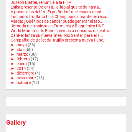
Joseph Blatter, renuncia a la FIFA
Ésika presenta Color HD: el labial que te da hasta...
A pocos días del ‘ VI Expo Bodas’ que espera reuni...
Luchador trujillano Luis Chang busca mantener réco...
Aliada: ¿Qué tipos de cáncer puede generar el tab...
Jornada de limpieza en Farmacia y Bioquímica UNT
World Monuments Fund convoca a concurso de pintur...
DanPer lanza su nueva línea “Río Santa” para el s...
Compañía de Ballet de Trujillo presenta nueva Func...
►
mayo
(36)
►
abril
(60)
►
marzo
(30)
►
febrero
(17)
►
enero
(16)
►
2014
(34)
►
diciembre
(4)
►
noviembre
(13)
►
octubre
(17)
Gallery