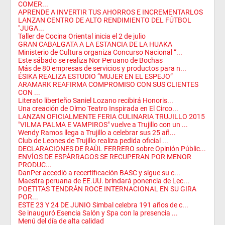
COMER...
APRENDE A INVERTIR TUS AHORROS E INCREMENTARLOS
LANZAN CENTRO DE ALTO RENDIMIENTO DEL FÚTBOL
"JUGA...
Taller de Cocina Oriental inicia el 2 de julio
GRAN CABALGATA A LA ESTANCIA DE LA HUAKA
Ministerio de Cultura organiza Concurso Nacional “...
Este sábado se realiza Nor Peruano de Bochas
Más de 80 empresas de servicios y productos para n...
ÉSIKA REALIZA ESTUDIO “MUJER EN EL ESPEJO”
ARAMARK REAFIRMA COMPROMISO CON SUS CLIENTES
CON ...
Literato liberteño Saniel Lozano recibirá Honoris...
Una creación de Olmo Teatro Inspirada en El Circo...
LANZAN OFICIALMENTE FERIA CULINARIA TRUJILLO 2015
"VILMA PALMA E VAMPIROS" vuelve a Trujillo con un ...
Wendy Ramos llega a Trujillo a celebrar sus 25 añ...
Club de Leones de Trujillo realiza pedida oficial ...
DECLARACIONES DE RAÙL FERRERO sobre Opinión Públic...
ENVÍOS DE ESPÁRRAGOS SE RECUPERAN POR MENOR
PRODUC...
DanPer accedió a recertificación BASC y sigue su c...
Maestra peruana de EE.UU. brindará ponencia de Lec...
POETITAS TENDRÁN ROCE INTERNACIONAL EN SU GIRA
POR...
ESTE 23 Y 24 DE JUNIO Simbal celebra 191 años de c...
Se inauguró Esencia Salón y Spa con la presencia ...
Menú del día de alta calidad