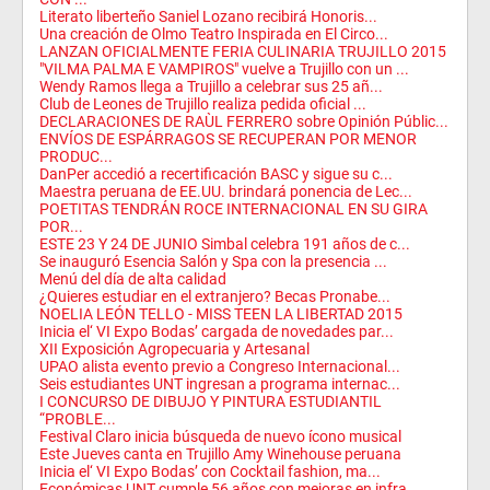
Literato liberteño Saniel Lozano recibirá Honoris...
Una creación de Olmo Teatro Inspirada en El Circo...
LANZAN OFICIALMENTE FERIA CULINARIA TRUJILLO 2015
"VILMA PALMA E VAMPIROS" vuelve a Trujillo con un ...
Wendy Ramos llega a Trujillo a celebrar sus 25 añ...
Club de Leones de Trujillo realiza pedida oficial ...
DECLARACIONES DE RAÙL FERRERO sobre Opinión Públic...
ENVÍOS DE ESPÁRRAGOS SE RECUPERAN POR MENOR
PRODUC...
DanPer accedió a recertificación BASC y sigue su c...
Maestra peruana de EE.UU. brindará ponencia de Lec...
POETITAS TENDRÁN ROCE INTERNACIONAL EN SU GIRA
POR...
ESTE 23 Y 24 DE JUNIO Simbal celebra 191 años de c...
Se inauguró Esencia Salón y Spa con la presencia ...
Menú del día de alta calidad
¿Quieres estudiar en el extranjero? Becas Pronabe...
NOELIA LEÓN TELLO - MISS TEEN LA LIBERTAD 2015
Inicia el‘ VI Expo Bodas’ cargada de novedades par...
XII Exposición Agropecuaria y Artesanal
UPAO alista evento previo a Congreso Internacional...
Seis estudiantes UNT ingresan a programa internac...
I CONCURSO DE DIBUJO Y PINTURA ESTUDIANTIL
“PROBLE...
Festival Claro inicia búsqueda de nuevo ícono musical
Este Jueves canta en Trujillo Amy Winehouse peruana
Inicia el‘ VI Expo Bodas’ con Cocktail fashion, ma...
Económicas UNT cumple 56 años con mejoras en infra...