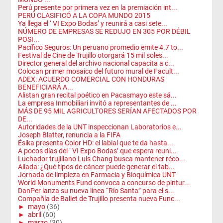
Perú presente por primera vez en la premiación int...
PERÚ CLASIFICÓ A LA COPA MUNDO 2015
Ya llega el ‘ VI Expo Bodas’ y reunirá a casi sete...
NÚMERO DE EMPRESAS SE REDUJO EN 305 POR DÉBIL
POSI...
Pacífico Seguros: Un peruano promedio emite 4.7 to...
Festival de Cine de Trujillo otorgará 15 mil soles...
Director general del archivo nacional capacita a c...
Colocan primer mosaico del futuro mural de Facult...
ADEX: ACUERDO COMERCIAL CON HONDURAS
BENEFICIARÁ A...
Alistan gran recital poético en Pacasmayo este sá...
La empresa Inmobiliari invitó a representantes de ...
MÁS DE 95 MIL AGRICULTORES SERÍAN AFECTADOS POR
DE...
Autoridades de la UNT inspeccionan Laboratorios e...
Joseph Blatter, renuncia a la FIFA
Ésika presenta Color HD: el labial que te da hasta...
A pocos días del ‘ VI Expo Bodas’ que espera reuni...
Luchador trujillano Luis Chang busca mantener réco...
Aliada: ¿Qué tipos de cáncer puede generar el tab...
Jornada de limpieza en Farmacia y Bioquímica UNT
World Monuments Fund convoca a concurso de pintur...
DanPer lanza su nueva línea “Río Santa” para el s...
Compañía de Ballet de Trujillo presenta nueva Func...
►
mayo
(36)
►
abril
(60)
►
marzo
(30)