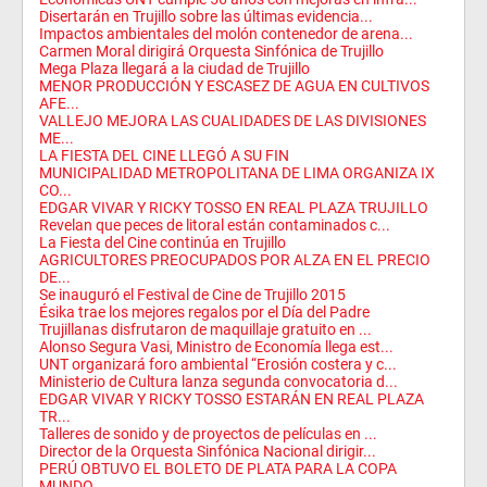
Disertarán en Trujillo sobre las últimas evidencia...
Impactos ambientales del molón contenedor de arena...
Carmen Moral dirigirá Orquesta Sinfónica de Trujillo
Mega Plaza llegará a la ciudad de Trujillo
MENOR PRODUCCIÓN Y ESCASEZ DE AGUA EN CULTIVOS
AFE...
VALLEJO MEJORA LAS CUALIDADES DE LAS DIVISIONES
ME...
LA FIESTA DEL CINE LLEGÓ A SU FIN
MUNICIPALIDAD METROPOLITANA DE LIMA ORGANIZA IX
CO...
EDGAR VIVAR Y RICKY TOSSO EN REAL PLAZA TRUJILLO
Revelan que peces de litoral están contaminados c...
La Fiesta del Cine continúa en Trujillo
AGRICULTORES PREOCUPADOS POR ALZA EN EL PRECIO
DE...
Se inauguró el Festival de Cine de Trujillo 2015
Ésika trae los mejores regalos por el Día del Padre
Trujillanas disfrutaron de maquillaje gratuito en ...
Alonso Segura Vasi, Ministro de Economía llega est...
UNT organizará foro ambiental “Erosión costera y c...
Ministerio de Cultura lanza segunda convocatoria d...
EDGAR VIVAR Y RICKY TOSSO ESTARÁN EN REAL PLAZA
TR...
Talleres de sonido y de proyectos de películas en ...
Director de la Orquesta Sinfónica Nacional dirigir...
PERÚ OBTUVO EL BOLETO DE PLATA PARA LA COPA
MUNDO ...