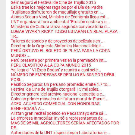
Se inauguró el Festival de Cine de Trujillo 2015
Ésika trae los mejores regalos por el Día del Padre
Trujillanas disfrutaron de maquillaje gratuito en ...
Alonso Segura Vasi, Ministro de Economía llega est...
UNT organizará foro ambiental “Erosión costera y c...
Ministerio de Cultura lanza segunda convocatoria d...
EDGAR VIVAR Y RICKY TOSSO ESTARÁN EN REAL PLAZA
TR...
Talleres de sonido y de proyectos de películas en ...
Director de la Orquesta Sinfónica Nacional dirigir...
PERÚ OBTUVO EL BOLETO DE PLATA PARA LA COPA
MUNDO ...
Perú presente por primera vez en la premiación int...
PERÚ CLASIFICÓ A LA COPA MUNDO 2015
Ya llega el ‘ VI Expo Bodas’ y reunirá a casi sete...
NÚMERO DE EMPRESAS SE REDUJO EN 305 POR DÉBIL
POSI...
Pacífico Seguros: Un peruano promedio emite 4.7 to...
Festival de Cine de Trujillo otorgará 15 mil soles...
Director general del archivo nacional capacita a c...
Colocan primer mosaico del futuro mural de Facult...
ADEX: ACUERDO COMERCIAL CON HONDURAS
BENEFICIARÁ A...
Alistan gran recital poético en Pacasmayo este sá...
La empresa Inmobiliari invitó a representantes de ...
MÁS DE 95 MIL AGRICULTORES SERÍAN AFECTADOS POR
DE...
Autoridades de la UNT inspeccionan Laboratorios e...