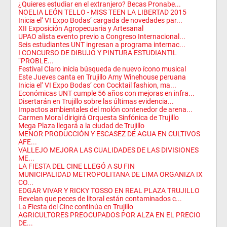
¿Quieres estudiar en el extranjero? Becas Pronabe...
NOELIA LEÓN TELLO - MISS TEEN LA LIBERTAD 2015
Inicia el‘ VI Expo Bodas’ cargada de novedades par...
XII Exposición Agropecuaria y Artesanal
UPAO alista evento previo a Congreso Internacional...
Seis estudiantes UNT ingresan a programa internac...
I CONCURSO DE DIBUJO Y PINTURA ESTUDIANTIL
“PROBLE...
Festival Claro inicia búsqueda de nuevo ícono musical
Este Jueves canta en Trujillo Amy Winehouse peruana
Inicia el‘ VI Expo Bodas’ con Cocktail fashion, ma...
Económicas UNT cumple 56 años con mejoras en infra...
Disertarán en Trujillo sobre las últimas evidencia...
Impactos ambientales del molón contenedor de arena...
Carmen Moral dirigirá Orquesta Sinfónica de Trujillo
Mega Plaza llegará a la ciudad de Trujillo
MENOR PRODUCCIÓN Y ESCASEZ DE AGUA EN CULTIVOS
AFE...
VALLEJO MEJORA LAS CUALIDADES DE LAS DIVISIONES
ME...
LA FIESTA DEL CINE LLEGÓ A SU FIN
MUNICIPALIDAD METROPOLITANA DE LIMA ORGANIZA IX
CO...
EDGAR VIVAR Y RICKY TOSSO EN REAL PLAZA TRUJILLO
Revelan que peces de litoral están contaminados c...
La Fiesta del Cine continúa en Trujillo
AGRICULTORES PREOCUPADOS POR ALZA EN EL PRECIO
DE...