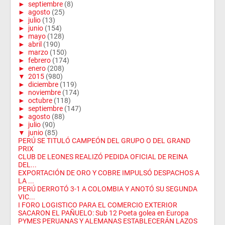
►
septiembre
(8)
►
agosto
(25)
►
julio
(13)
►
junio
(154)
►
mayo
(128)
►
abril
(190)
►
marzo
(150)
►
febrero
(174)
►
enero
(208)
▼
2015
(980)
►
diciembre
(119)
►
noviembre
(174)
►
octubre
(118)
►
septiembre
(147)
►
agosto
(88)
►
julio
(90)
▼
junio
(85)
PERÚ SE TITULÓ CAMPEÓN DEL GRUPO O DEL GRAND
PRIX
CLUB DE LEONES REALIZÓ PEDIDA OFICIAL DE REINA
DEL...
EXPORTACIÓN DE ORO Y COBRE IMPULSÓ DESPACHOS A
LA ...
PERÚ DERROTÓ 3-1 A COLOMBIA Y ANOTÓ SU SEGUNDA
VIC...
I FORO LOGISTICO PARA EL COMERCIO EXTERIOR
SACARON EL PAÑUELO: Sub 12 Poeta golea en Europa
PYMES PERUANAS Y ALEMANAS ESTABLECERÁN LAZOS