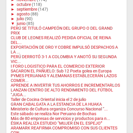
►
octubre
(118)
►
septiembre
(147)
►
agosto
(88)
►
julio
(90)
▼
junio
(85)
PERÚ SE TITULÓ CAMPEÓN DEL GRUPO O DEL GRAND
PRIX
CLUB DE LEONES REALIZÓ PEDIDA OFICIAL DE REINA
DEL...
EXPORTACIÓN DE ORO Y COBRE IMPULSÓ DESPACHOS A
LA ...
PERÚ DERROTÓ 3-1 A COLOMBIA Y ANOTÓ SU SEGUNDA
VIC...
I FORO LOGISTICO PARA EL COMERCIO EXTERIOR
SACARON EL PAÑUELO: Sub 12 Poeta golea en Europa
PYMES PERUANAS Y ALEMANAS ESTABLECERÁN LAZOS
COMER...
APRENDE A INVERTIR TUS AHORROS E INCREMENTARLOS
LANZAN CENTRO DE ALTO RENDIMIENTO DEL FÚTBOL
"JUGA...
Taller de Cocina Oriental inicia el 2 de julio
GRAN CABALGATA A LA ESTANCIA DE LA HUAKA
Ministerio de Cultura organiza Concurso Nacional “...
Este sábado se realiza Nor Peruano de Bochas
Más de 80 empresas de servicios y productos para n...
ÉSIKA REALIZA ESTUDIO “MUJER EN EL ESPEJO”
ARAMARK REAFIRMA COMPROMISO CON SUS CLIENTES
CON ...