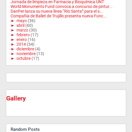
Jornada de limpieza en Farmacia y Bioquímica UNT
World Monuments Fund convoca a concurso de pintur...
DanPer lanza su nueva línea “Río Santa” para el s...
Compañía de Ballet de Trujillo presenta nueva Func...
►
mayo
(36)
►
abril
(60)
►
marzo
(30)
►
febrero
(17)
►
enero
(16)
►
2014
(34)
►
diciembre
(4)
►
noviembre
(13)
►
octubre
(17)
Gallery
Random Posts