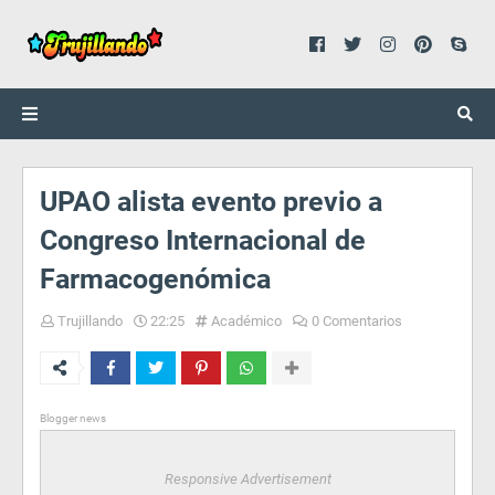
UPAO alista evento previo a
Congreso Internacional de
Farmacogenómica
Trujillando
22:25
Académico
0 Comentarios
Blogger news
Responsive Advertisement