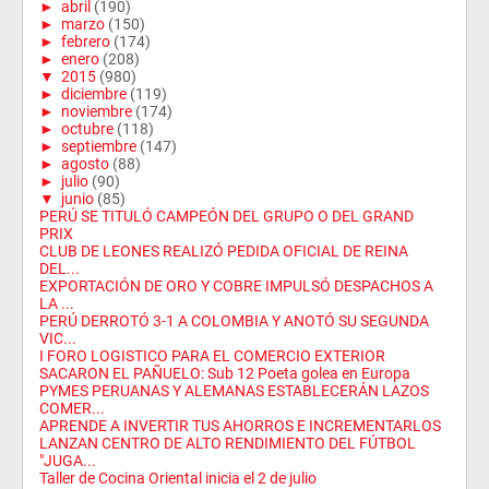
►
abril
(190)
►
marzo
(150)
►
febrero
(174)
►
enero
(208)
▼
2015
(980)
►
diciembre
(119)
►
noviembre
(174)
►
octubre
(118)
►
septiembre
(147)
►
agosto
(88)
►
julio
(90)
▼
junio
(85)
PERÚ SE TITULÓ CAMPEÓN DEL GRUPO O DEL GRAND
PRIX
CLUB DE LEONES REALIZÓ PEDIDA OFICIAL DE REINA
DEL...
EXPORTACIÓN DE ORO Y COBRE IMPULSÓ DESPACHOS A
LA ...
PERÚ DERROTÓ 3-1 A COLOMBIA Y ANOTÓ SU SEGUNDA
VIC...
I FORO LOGISTICO PARA EL COMERCIO EXTERIOR
SACARON EL PAÑUELO: Sub 12 Poeta golea en Europa
PYMES PERUANAS Y ALEMANAS ESTABLECERÁN LAZOS
COMER...
APRENDE A INVERTIR TUS AHORROS E INCREMENTARLOS
LANZAN CENTRO DE ALTO RENDIMIENTO DEL FÚTBOL
"JUGA...
Taller de Cocina Oriental inicia el 2 de julio