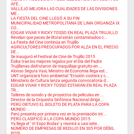
AFE...
VALLEJO MEJORA LAS CUALIDADES DE LAS DIVISIONES
ME...
LA FIESTA DEL CINE LLEGÓ A SU FIN
MUNICIPALIDAD METROPOLITANA DE LIMA ORGANIZA IX
CO...
EDGAR VIVAR Y RICKY TOSSO EN REAL PLAZA TRUJILLO
Revelan que peces de litoral están contaminados c...
La Fiesta del Cine continúa en Trujillo
AGRICULTORES PREOCUPADOS POR ALZA EN EL PRECIO
DE...
Se inauguró el Festival de Cine de Trujillo 2015
Ésika trae los mejores regalos por el Día del Padre
Trujillanas disfrutaron de maquillaje gratuito en ...
Alonso Segura Vasi, Ministro de Economía llega est...
UNT organizará foro ambiental “Erosión costera y c...
Ministerio de Cultura lanza segunda convocatoria d...
EDGAR VIVAR Y RICKY TOSSO ESTARÁN EN REAL PLAZA
TR...
Talleres de sonido y de proyectos de películas en ...
Director de la Orquesta Sinfónica Nacional dirigir...
PERÚ OBTUVO EL BOLETO DE PLATA PARA LA COPA
MUNDO ...
Perú presente por primera vez en la premiación int...
PERÚ CLASIFICÓ A LA COPA MUNDO 2015
Ya llega el ‘ VI Expo Bodas’ y reunirá a casi sete...
NÚMERO DE EMPRESAS SE REDUJO EN 305 POR DÉBIL
POSI...