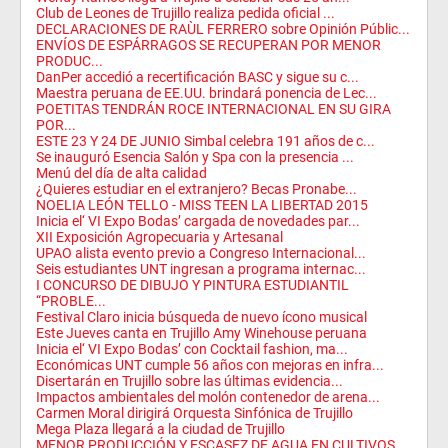
Club de Leones de Trujillo realiza pedida oficial ...
DECLARACIONES DE RAÙL FERRERO sobre Opinión Públic...
ENVÍOS DE ESPÁRRAGOS SE RECUPERAN POR MENOR
PRODUC...
DanPer accedió a recertificación BASC y sigue su c...
Maestra peruana de EE.UU. brindará ponencia de Lec...
POETITAS TENDRÁN ROCE INTERNACIONAL EN SU GIRA
POR...
ESTE 23 Y 24 DE JUNIO Simbal celebra 191 años de c...
Se inauguró Esencia Salón y Spa con la presencia ...
Menú del día de alta calidad
¿Quieres estudiar en el extranjero? Becas Pronabe...
NOELIA LEÓN TELLO - MISS TEEN LA LIBERTAD 2015
Inicia el‘ VI Expo Bodas’ cargada de novedades par...
XII Exposición Agropecuaria y Artesanal
UPAO alista evento previo a Congreso Internacional...
Seis estudiantes UNT ingresan a programa internac...
I CONCURSO DE DIBUJO Y PINTURA ESTUDIANTIL
“PROBLE...
Festival Claro inicia búsqueda de nuevo ícono musical
Este Jueves canta en Trujillo Amy Winehouse peruana
Inicia el‘ VI Expo Bodas’ con Cocktail fashion, ma...
Económicas UNT cumple 56 años con mejoras en infra...
Disertarán en Trujillo sobre las últimas evidencia...
Impactos ambientales del molón contenedor de arena...
Carmen Moral dirigirá Orquesta Sinfónica de Trujillo
Mega Plaza llegará a la ciudad de Trujillo
MENOR PRODUCCIÓN Y ESCASEZ DE AGUA EN CULTIVOS