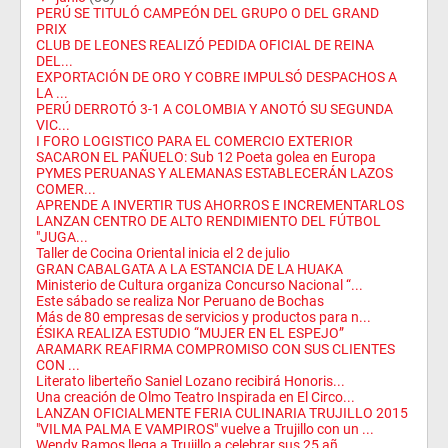
PERÚ SE TITULÓ CAMPEÓN DEL GRUPO O DEL GRAND
PRIX
CLUB DE LEONES REALIZÓ PEDIDA OFICIAL DE REINA
DEL...
EXPORTACIÓN DE ORO Y COBRE IMPULSÓ DESPACHOS A
LA ...
PERÚ DERROTÓ 3-1 A COLOMBIA Y ANOTÓ SU SEGUNDA
VIC...
I FORO LOGISTICO PARA EL COMERCIO EXTERIOR
SACARON EL PAÑUELO: Sub 12 Poeta golea en Europa
PYMES PERUANAS Y ALEMANAS ESTABLECERÁN LAZOS
COMER...
APRENDE A INVERTIR TUS AHORROS E INCREMENTARLOS
LANZAN CENTRO DE ALTO RENDIMIENTO DEL FÚTBOL
"JUGA...
Taller de Cocina Oriental inicia el 2 de julio
GRAN CABALGATA A LA ESTANCIA DE LA HUAKA
Ministerio de Cultura organiza Concurso Nacional “...
Este sábado se realiza Nor Peruano de Bochas
Más de 80 empresas de servicios y productos para n...
ÉSIKA REALIZA ESTUDIO “MUJER EN EL ESPEJO”
ARAMARK REAFIRMA COMPROMISO CON SUS CLIENTES
CON ...
Literato liberteño Saniel Lozano recibirá Honoris...
Una creación de Olmo Teatro Inspirada en El Circo...
LANZAN OFICIALMENTE FERIA CULINARIA TRUJILLO 2015
"VILMA PALMA E VAMPIROS" vuelve a Trujillo con un ...
Wendy Ramos llega a Trujillo a celebrar sus 25 añ...