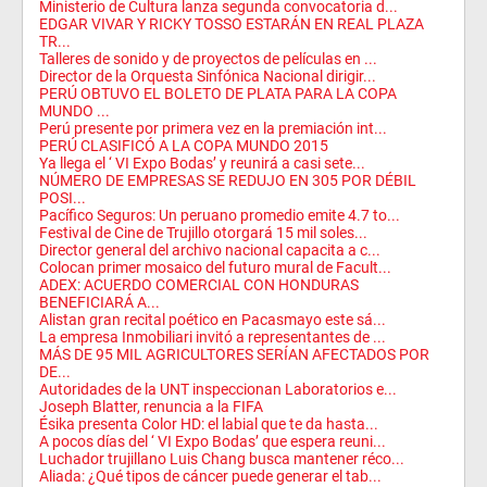
Ministerio de Cultura lanza segunda convocatoria d...
EDGAR VIVAR Y RICKY TOSSO ESTARÁN EN REAL PLAZA
TR...
Talleres de sonido y de proyectos de películas en ...
Director de la Orquesta Sinfónica Nacional dirigir...
PERÚ OBTUVO EL BOLETO DE PLATA PARA LA COPA
MUNDO ...
Perú presente por primera vez en la premiación int...
PERÚ CLASIFICÓ A LA COPA MUNDO 2015
Ya llega el ‘ VI Expo Bodas’ y reunirá a casi sete...
NÚMERO DE EMPRESAS SE REDUJO EN 305 POR DÉBIL
POSI...
Pacífico Seguros: Un peruano promedio emite 4.7 to...
Festival de Cine de Trujillo otorgará 15 mil soles...
Director general del archivo nacional capacita a c...
Colocan primer mosaico del futuro mural de Facult...
ADEX: ACUERDO COMERCIAL CON HONDURAS
BENEFICIARÁ A...
Alistan gran recital poético en Pacasmayo este sá...
La empresa Inmobiliari invitó a representantes de ...
MÁS DE 95 MIL AGRICULTORES SERÍAN AFECTADOS POR
DE...
Autoridades de la UNT inspeccionan Laboratorios e...
Joseph Blatter, renuncia a la FIFA
Ésika presenta Color HD: el labial que te da hasta...
A pocos días del ‘ VI Expo Bodas’ que espera reuni...
Luchador trujillano Luis Chang busca mantener réco...
Aliada: ¿Qué tipos de cáncer puede generar el tab...