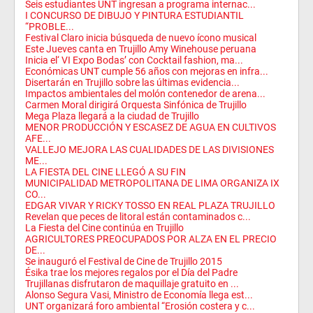
Seis estudiantes UNT ingresan a programa internac...
I CONCURSO DE DIBUJO Y PINTURA ESTUDIANTIL
“PROBLE...
Festival Claro inicia búsqueda de nuevo ícono musical
Este Jueves canta en Trujillo Amy Winehouse peruana
Inicia el‘ VI Expo Bodas’ con Cocktail fashion, ma...
Económicas UNT cumple 56 años con mejoras en infra...
Disertarán en Trujillo sobre las últimas evidencia...
Impactos ambientales del molón contenedor de arena...
Carmen Moral dirigirá Orquesta Sinfónica de Trujillo
Mega Plaza llegará a la ciudad de Trujillo
MENOR PRODUCCIÓN Y ESCASEZ DE AGUA EN CULTIVOS
AFE...
VALLEJO MEJORA LAS CUALIDADES DE LAS DIVISIONES
ME...
LA FIESTA DEL CINE LLEGÓ A SU FIN
MUNICIPALIDAD METROPOLITANA DE LIMA ORGANIZA IX
CO...
EDGAR VIVAR Y RICKY TOSSO EN REAL PLAZA TRUJILLO
Revelan que peces de litoral están contaminados c...
La Fiesta del Cine continúa en Trujillo
AGRICULTORES PREOCUPADOS POR ALZA EN EL PRECIO
DE...
Se inauguró el Festival de Cine de Trujillo 2015
Ésika trae los mejores regalos por el Día del Padre
Trujillanas disfrutaron de maquillaje gratuito en ...
Alonso Segura Vasi, Ministro de Economía llega est...
UNT organizará foro ambiental “Erosión costera y c...