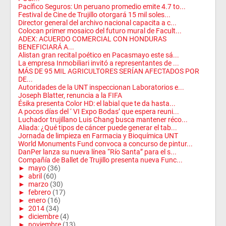
Pacífico Seguros: Un peruano promedio emite 4.7 to...
Festival de Cine de Trujillo otorgará 15 mil soles...
Director general del archivo nacional capacita a c...
Colocan primer mosaico del futuro mural de Facult...
ADEX: ACUERDO COMERCIAL CON HONDURAS
BENEFICIARÁ A...
Alistan gran recital poético en Pacasmayo este sá...
La empresa Inmobiliari invitó a representantes de ...
MÁS DE 95 MIL AGRICULTORES SERÍAN AFECTADOS POR
DE...
Autoridades de la UNT inspeccionan Laboratorios e...
Joseph Blatter, renuncia a la FIFA
Ésika presenta Color HD: el labial que te da hasta...
A pocos días del ‘ VI Expo Bodas’ que espera reuni...
Luchador trujillano Luis Chang busca mantener réco...
Aliada: ¿Qué tipos de cáncer puede generar el tab...
Jornada de limpieza en Farmacia y Bioquímica UNT
World Monuments Fund convoca a concurso de pintur...
DanPer lanza su nueva línea “Río Santa” para el s...
Compañía de Ballet de Trujillo presenta nueva Func...
►
mayo
(36)
►
abril
(60)
►
marzo
(30)
►
febrero
(17)
►
enero
(16)
►
2014
(34)
►
diciembre
(4)
►
noviembre
(13)