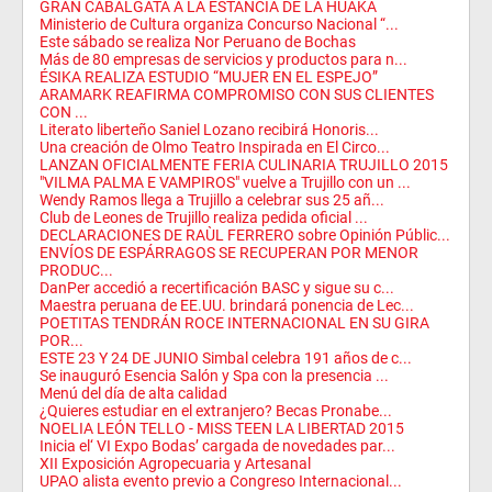
GRAN CABALGATA A LA ESTANCIA DE LA HUAKA
Ministerio de Cultura organiza Concurso Nacional “...
Este sábado se realiza Nor Peruano de Bochas
Más de 80 empresas de servicios y productos para n...
ÉSIKA REALIZA ESTUDIO “MUJER EN EL ESPEJO”
ARAMARK REAFIRMA COMPROMISO CON SUS CLIENTES
CON ...
Literato liberteño Saniel Lozano recibirá Honoris...
Una creación de Olmo Teatro Inspirada en El Circo...
LANZAN OFICIALMENTE FERIA CULINARIA TRUJILLO 2015
"VILMA PALMA E VAMPIROS" vuelve a Trujillo con un ...
Wendy Ramos llega a Trujillo a celebrar sus 25 añ...
Club de Leones de Trujillo realiza pedida oficial ...
DECLARACIONES DE RAÙL FERRERO sobre Opinión Públic...
ENVÍOS DE ESPÁRRAGOS SE RECUPERAN POR MENOR
PRODUC...
DanPer accedió a recertificación BASC y sigue su c...
Maestra peruana de EE.UU. brindará ponencia de Lec...
POETITAS TENDRÁN ROCE INTERNACIONAL EN SU GIRA
POR...
ESTE 23 Y 24 DE JUNIO Simbal celebra 191 años de c...
Se inauguró Esencia Salón y Spa con la presencia ...
Menú del día de alta calidad
¿Quieres estudiar en el extranjero? Becas Pronabe...
NOELIA LEÓN TELLO - MISS TEEN LA LIBERTAD 2015
Inicia el‘ VI Expo Bodas’ cargada de novedades par...
XII Exposición Agropecuaria y Artesanal
UPAO alista evento previo a Congreso Internacional...