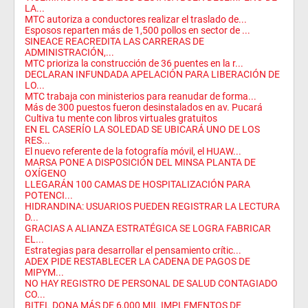
LA...
MTC autoriza a conductores realizar el traslado de...
Esposos reparten más de 1,500 pollos en sector de ...
SINEACE REACREDITA LAS CARRERAS DE
ADMINISTRACIÓN,...
MTC prioriza la construcción de 36 puentes en la r...
DECLARAN INFUNDADA APELACIÓN PARA LIBERACIÓN DE
LO...
MTC trabaja con ministerios para reanudar de forma...
Más de 300 puestos fueron desinstalados en av. Pucará
Cultiva tu mente con libros virtuales gratuitos
EN EL CASERÍO LA SOLEDAD SE UBICARÁ UNO DE LOS
RES...
El nuevo referente de la fotografía móvil, el HUAW...
MARSA PONE A DISPOSICIÓN DEL MINSA PLANTA DE
OXÍGENO
LLEGARÁN 100 CAMAS DE HOSPITALIZACIÓN PARA
POTENCI...
HIDRANDINA: USUARIOS PUEDEN REGISTRAR LA LECTURA
D...
GRACIAS A ALIANZA ESTRATÉGICA SE LOGRA FABRICAR
EL...
Estrategias para desarrollar el pensamiento crític...
ADEX PIDE RESTABLECER LA CADENA DE PAGOS DE
MIPYM...
NO HAY REGISTRO DE PERSONAL DE SALUD CONTAGIADO
CO...
BITEL DONA MÁS DE 6,000 MIL IMPLEMENTOS DE