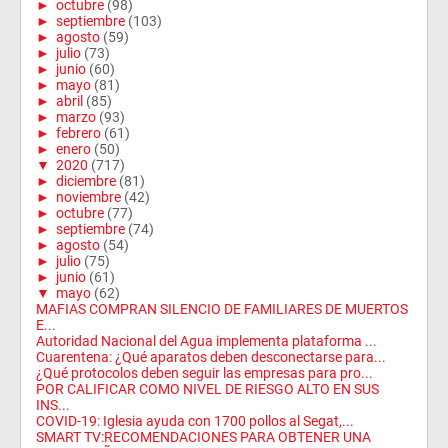
►
octubre
(98)
►
septiembre
(103)
►
agosto
(59)
►
julio
(73)
►
junio
(60)
►
mayo
(81)
►
abril
(85)
►
marzo
(93)
►
febrero
(61)
►
enero
(50)
▼
2020
(717)
►
diciembre
(81)
►
noviembre
(42)
►
octubre
(77)
►
septiembre
(74)
►
agosto
(54)
►
julio
(75)
►
junio
(61)
▼
mayo
(62)
MAFIAS COMPRAN SILENCIO DE FAMILIARES DE MUERTOS
E...
Autoridad Nacional del Agua implementa plataforma ...
Cuarentena: ¿Qué aparatos deben desconectarse para...
¿Qué protocolos deben seguir las empresas para pro...
POR CALIFICAR COMO NIVEL DE RIESGO ALTO EN SUS
INS...
COVID-19: Iglesia ayuda con 1700 pollos al Segat,...
SMART TV:RECOMENDACIONES PARA OBTENER UNA