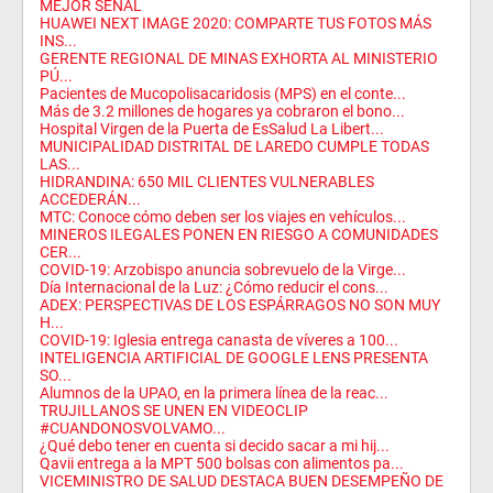
MEJOR SEÑAL
HUAWEI NEXT IMAGE 2020: COMPARTE TUS FOTOS MÁS
INS...
GERENTE REGIONAL DE MINAS EXHORTA AL MINISTERIO
PÚ...
Pacientes de Mucopolisacaridosis (MPS) en el conte...
Más de 3.2 millones de hogares ya cobraron el bono...
Hospital Virgen de la Puerta de EsSalud La Libert...
MUNICIPALIDAD DISTRITAL DE LAREDO CUMPLE TODAS
LAS...
HIDRANDINA: 650 MIL CLIENTES VULNERABLES
ACCEDERÁN...
MTC: Conoce cómo deben ser los viajes en vehículos...
MINEROS ILEGALES PONEN EN RIESGO A COMUNIDADES
CER...
COVID-19: Arzobispo anuncia sobrevuelo de la Virge...
Día Internacional de la Luz: ¿Cómo reducir el cons...
ADEX: PERSPECTIVAS DE LOS ESPÁRRAGOS NO SON MUY
H...
COVID-19: Iglesia entrega canasta de víveres a 100...
INTELIGENCIA ARTIFICIAL DE GOOGLE LENS PRESENTA
SO...
Alumnos de la UPAO, en la primera línea de la reac...
TRUJILLANOS SE UNEN EN VIDEOCLIP
#CUANDONOSVOLVAMO...
¿Qué debo tener en cuenta si decido sacar a mi hij...
Qavii entrega a la MPT 500 bolsas con alimentos pa...
VICEMINISTRO DE SALUD DESTACA BUEN DESEMPEÑO DE