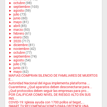
►
octubre
(98)
►
septiembre
(103)
►
agosto
(59)
►
julio
(73)
►
junio
(60)
►
mayo
(81)
►
abril
(85)
►
marzo
(93)
►
febrero
(61)
►
enero
(50)
▼
2020
(717)
►
diciembre
(81)
►
noviembre
(42)
►
octubre
(77)
►
septiembre
(74)
►
agosto
(54)
►
julio
(75)
►
junio
(61)
▼
mayo
(62)
MAFIAS COMPRAN SILENCIO DE FAMILIARES DE MUERTOS
E...
Autoridad Nacional del Agua implementa plataforma ...
Cuarentena: ¿Qué aparatos deben desconectarse para...
¿Qué protocolos deben seguir las empresas para pro...
POR CALIFICAR COMO NIVEL DE RIESGO ALTO EN SUS
INS...
COVID-19: Iglesia ayuda con 1700 pollos al Segat,...
SMART TV:RECOMENDACIONES PARA OBTENER UNA