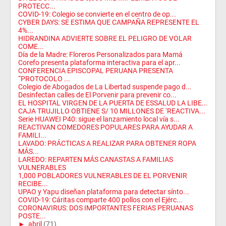
PROTECC...
COVID-19: Colegio se convierte en el centro de op...
CYBER DAYS: SE ESTIMA QUE CAMPAÑA REPRESENTE EL
4%...
HIDRANDINA ADVIERTE SOBRE EL PELIGRO DE VOLAR
COME...
Día de la Madre: Floreros Personalizados para Mamá
Corefo presenta plataforma interactiva para el apr...
CONFERENCIA EPISCOPAL PERUANA PRESENTA
“PROTOCOLO ...
Colegio de Abogados de La Libertad suspende pago d...
Desinfectan calles de El Porvenir para prevenir co...
EL HOSPITAL VIRGEN DE LA PUERTA DE ESSALUD LA LIBE...
CAJA TRUJILLO OBTIENE S/ 10 MILLONES DE ‘REACTIVA...
Serie HUAWEI P40: sigue el lanzamiento local vía s...
REACTIVAN COMEDORES POPULARES PARA AYUDAR A
FAMILI...
LAVADO: PRÁCTICAS A REALIZAR PARA OBTENER ROPA
MÁS...
LAREDO: REPARTEN MÁS CANASTAS A FAMILIAS
VULNERABLES
1,000 POBLADORES VULNERABLES DE EL PORVENIR
RECIBE...
UPAO y Yapu diseñan plataforma para detectar sínto...
COVID-19: Cáritas comparte 400 pollos con el Ejérc...
CORONAVIRUS: DOS IMPORTANTES FERIAS PERUANAS
POSTE...
►
abril
(71)