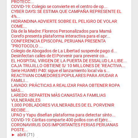
PROTECC...
COVID-19: Colegio se convierte en el centro de op...
CYBER DAYS: SE ESTIMA QUE CAMPAÑA REPRESENTE EL
4%...
HIDRANDINA ADVIERTE SOBRE EL PELIGRO DE VOLAR
COME...
Día de la Madre: Floreros Personalizados para Mamá
Corefo presenta plataforma interactiva para el apr...
CONFERENCIA EPISCOPAL PERUANA PRESENTA
“PROTOCOLO ...
Colegio de Abogados de La Libertad suspende pago d...
Desinfectan calles de El Porvenir para prevenir co...
EL HOSPITAL VIRGEN DE LA PUERTA DE ESSALUD LA LIBE...
CAJA TRUJILLO OBTIENE S/ 10 MILLONES DE ‘REACTIVA...
Serie HUAWEI P40: sigue el lanzamiento local vía s...
REACTIVAN COMEDORES POPULARES PARA AYUDAR A
FAMILI...
LAVADO: PRÁCTICAS A REALIZAR PARA OBTENER ROPA
MÁS...
LAREDO: REPARTEN MÁS CANASTAS A FAMILIAS
VULNERABLES
1,000 POBLADORES VULNERABLES DE EL PORVENIR
RECIBE...
UPAO y Yapu diseñan plataforma para detectar sínto...
COVID-19: Cáritas comparte 400 pollos con el Ejérc...
CORONAVIRUS: DOS IMPORTANTES FERIAS PERUANAS
POSTE...
►
abril
(71)