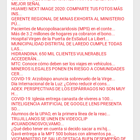
MEJOR SEÑAL
HUAWEI NEXT IMAGE 2020: COMPARTE TUS FOTOS MÁS
INS...
GERENTE REGIONAL DE MINAS EXHORTA AL MINISTERIO
PÚ...
Pacientes de Mucopolisacaridosis (MPS) en el conte...
Más de 3.2 millones de hogares ya cobraron el bono...
Hospital Virgen de la Puerta de EsSalud La Libert...
MUNICIPALIDAD DISTRITAL DE LAREDO CUMPLE TODAS
LAS...
HIDRANDINA: 650 MIL CLIENTES VULNERABLES
ACCEDERÁN...
MTC: Conoce cómo deben ser los viajes en vehículos...
MINEROS ILEGALES PONEN EN RIESGO A COMUNIDADES
CER...
COVID-19: Arzobispo anuncia sobrevuelo de la Virge...
Día Internacional de la Luz: ¿Cómo reducir el cons...
ADEX: PERSPECTIVAS DE LOS ESPÁRRAGOS NO SON MUY
H...
COVID-19: Iglesia entrega canasta de víveres a 100...
INTELIGENCIA ARTIFICIAL DE GOOGLE LENS PRESENTA
SO...
Alumnos de la UPAO, en la primera línea de la reac...
TRUJILLANOS SE UNEN EN VIDEOCLIP
#CUANDONOSVOLVAMO...
¿Qué debo tener en cuenta si decido sacar a mi hij...
Qavii entrega a la MPT 500 bolsas con alimentos pa...
VICEMINISTRO DE SALUD DESTACA BUEN DESEMPEÑO DE