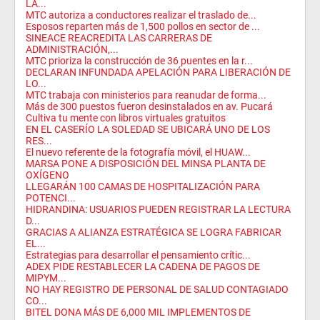
LA...
MTC autoriza a conductores realizar el traslado de...
Esposos reparten más de 1,500 pollos en sector de ...
SINEACE REACREDITA LAS CARRERAS DE
ADMINISTRACIÓN,...
MTC prioriza la construcción de 36 puentes en la r...
DECLARAN INFUNDADA APELACIÓN PARA LIBERACIÓN DE
LO...
MTC trabaja con ministerios para reanudar de forma...
Más de 300 puestos fueron desinstalados en av. Pucará
Cultiva tu mente con libros virtuales gratuitos
EN EL CASERÍO LA SOLEDAD SE UBICARÁ UNO DE LOS
RES...
El nuevo referente de la fotografía móvil, el HUAW...
MARSA PONE A DISPOSICIÓN DEL MINSA PLANTA DE
OXÍGENO
LLEGARÁN 100 CAMAS DE HOSPITALIZACIÓN PARA
POTENCI...
HIDRANDINA: USUARIOS PUEDEN REGISTRAR LA LECTURA
D...
GRACIAS A ALIANZA ESTRATÉGICA SE LOGRA FABRICAR
EL...
Estrategias para desarrollar el pensamiento crític...
ADEX PIDE RESTABLECER LA CADENA DE PAGOS DE
MIPYM...
NO HAY REGISTRO DE PERSONAL DE SALUD CONTAGIADO
CO...
BITEL DONA MÁS DE 6,000 MIL IMPLEMENTOS DE