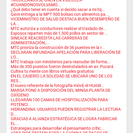
TRUJILLANOS SE UNEN EN VIDEOCLIP
#CUANDONOSVOLVAMO...
¿Qué debo tener en cuenta si decido sacar a mi hij...
Qavii entrega a la MPT 500 bolsas con alimentos pa...
VICEMINISTRO DE SALUD DESTACA BUEN DESEMPEÑO DE
LA...
MTC autoriza a conductores realizar el traslado de...
Esposos reparten más de 1,500 pollos en sector de ...
SINEACE REACREDITA LAS CARRERAS DE
ADMINISTRACIÓN,...
MTC prioriza la construcción de 36 puentes en la r...
DECLARAN INFUNDADA APELACIÓN PARA LIBERACIÓN DE
LO...
MTC trabaja con ministerios para reanudar de forma...
Más de 300 puestos fueron desinstalados en av. Pucará
Cultiva tu mente con libros virtuales gratuitos
EN EL CASERÍO LA SOLEDAD SE UBICARÁ UNO DE LOS
RES...
El nuevo referente de la fotografía móvil, el HUAW...
MARSA PONE A DISPOSICIÓN DEL MINSA PLANTA DE
OXÍGENO
LLEGARÁN 100 CAMAS DE HOSPITALIZACIÓN PARA
POTENCI...
HIDRANDINA: USUARIOS PUEDEN REGISTRAR LA LECTURA
D...
GRACIAS A ALIANZA ESTRATÉGICA SE LOGRA FABRICAR
EL...
Estrategias para desarrollar el pensamiento crític...