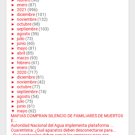
►
febrero
(96)
►
enero
(87)
►
2021
(996)
►
diciembre
(101)
►
noviembre
(132)
►
octubre
(98)
►
septiembre
(103)
►
agosto
(59)
►
julio
(73)
►
junio
(60)
►
mayo
(81)
►
abril
(85)
►
marzo
(93)
►
febrero
(61)
►
enero
(50)
▼
2020
(717)
►
diciembre
(81)
►
noviembre
(42)
►
octubre
(77)
►
septiembre
(74)
►
agosto
(54)
►
julio
(75)
►
junio
(61)
▼
mayo
(62)
MAFIAS COMPRAN SILENCIO DE FAMILIARES DE MUERTOS
E...
Autoridad Nacional del Agua implementa plataforma ...
Cuarentena: ¿Qué aparatos deben desconectarse para...