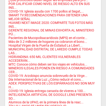
¿Qué protocolos deben seguir las empresas para pro...
POR CALIFICAR COMO NIVEL DE RIESGO ALTO EN SUS
INS...
COVID-19: Iglesia ayuda con 1700 pollos al Segat,...
SMART TV:RECOMENDACIONES PARA OBTENER UNA
MEJOR SEÑAL
HUAWEI NEXT IMAGE 2020: COMPARTE TUS FOTOS MÁS
INS...
GERENTE REGIONAL DE MINAS EXHORTA AL MINISTERIO
PÚ...
Pacientes de Mucopolisacaridosis (MPS) en el conte...
Más de 3.2 millones de hogares ya cobraron el bono...
Hospital Virgen de la Puerta de EsSalud La Libert...
MUNICIPALIDAD DISTRITAL DE LAREDO CUMPLE TODAS
LAS...
HIDRANDINA: 650 MIL CLIENTES VULNERABLES
ACCEDERÁN...
MTC: Conoce cómo deben ser los viajes en vehículos...
MINEROS ILEGALES PONEN EN RIESGO A COMUNIDADES
CER...
COVID-19: Arzobispo anuncia sobrevuelo de la Virge...
Día Internacional de la Luz: ¿Cómo reducir el cons...
ADEX: PERSPECTIVAS DE LOS ESPÁRRAGOS NO SON MUY
H...
COVID-19: Iglesia entrega canasta de víveres a 100...
INTELIGENCIA ARTIFICIAL DE GOOGLE LENS PRESENTA
SO...
Alumnos de la UPAO, en la primera línea de la reac...