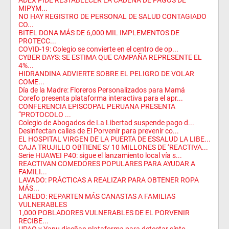
ADEX PIDE RESTABLECER LA CADENA DE PAGOS DE
MIPYM...
NO HAY REGISTRO DE PERSONAL DE SALUD CONTAGIADO
CO...
BITEL DONA MÁS DE 6,000 MIL IMPLEMENTOS DE
PROTECC...
COVID-19: Colegio se convierte en el centro de op...
CYBER DAYS: SE ESTIMA QUE CAMPAÑA REPRESENTE EL
4%...
HIDRANDINA ADVIERTE SOBRE EL PELIGRO DE VOLAR
COME...
Día de la Madre: Floreros Personalizados para Mamá
Corefo presenta plataforma interactiva para el apr...
CONFERENCIA EPISCOPAL PERUANA PRESENTA
“PROTOCOLO ...
Colegio de Abogados de La Libertad suspende pago d...
Desinfectan calles de El Porvenir para prevenir co...
EL HOSPITAL VIRGEN DE LA PUERTA DE ESSALUD LA LIBE...
CAJA TRUJILLO OBTIENE S/ 10 MILLONES DE ‘REACTIVA...
Serie HUAWEI P40: sigue el lanzamiento local vía s...
REACTIVAN COMEDORES POPULARES PARA AYUDAR A
FAMILI...
LAVADO: PRÁCTICAS A REALIZAR PARA OBTENER ROPA
MÁS...
LAREDO: REPARTEN MÁS CANASTAS A FAMILIAS
VULNERABLES
1,000 POBLADORES VULNERABLES DE EL PORVENIR
RECIBE...