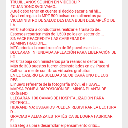
TRUJILLANOS SE UNEN EN VIDEOCLIP
#CUANDONOSVOLVAMO...
¿Qué debo tener en cuenta si decido sacar a mi hij...
Qavii entrega a la MPT 500 bolsas con alimentos pa...
VICEMINISTRO DE SALUD DESTACA BUEN DESEMPEÑO DE
LA...
MTC autoriza a conductores realizar el traslado de...
Esposos reparten más de 1,500 pollos en sector de ...
SINEACE REACREDITA LAS CARRERAS DE
ADMINISTRACIÓN,...
MTC prioriza la construcción de 36 puentes en la r...
DECLARAN INFUNDADA APELACIÓN PARA LIBERACIÓN DE
LO...
MTC trabaja con ministerios para reanudar de forma...
Más de 300 puestos fueron desinstalados en av. Pucará
Cultiva tu mente con libros virtuales gratuitos
EN EL CASERÍO LA SOLEDAD SE UBICARÁ UNO DE LOS
RES...
El nuevo referente de la fotografía móvil, el HUAW...
MARSA PONE A DISPOSICIÓN DEL MINSA PLANTA DE
OXÍGENO
LLEGARÁN 100 CAMAS DE HOSPITALIZACIÓN PARA
POTENCI...
HIDRANDINA: USUARIOS PUEDEN REGISTRAR LA LECTURA
D...
GRACIAS A ALIANZA ESTRATÉGICA SE LOGRA FABRICAR
EL...
Estrategias para desarrollar el pensamiento crític...