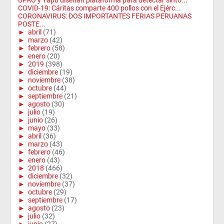
UPAO y Yapu diseñan plataforma para detectar sínto...
COVID-19: Cáritas comparte 400 pollos con el Ejérc...
CORONAVIRUS: DOS IMPORTANTES FERIAS PERUANAS
POSTE...
►
abril
(71)
►
marzo
(42)
►
febrero
(58)
►
enero
(20)
►
2019
(398)
►
diciembre
(19)
►
noviembre
(38)
►
octubre
(44)
►
septiembre
(21)
►
agosto
(30)
►
julio
(19)
►
junio
(26)
►
mayo
(33)
►
abril
(36)
►
marzo
(43)
►
febrero
(46)
►
enero
(43)
►
2018
(466)
►
diciembre
(32)
►
noviembre
(37)
►
octubre
(29)
►
septiembre
(17)
►
agosto
(23)
►
julio
(32)