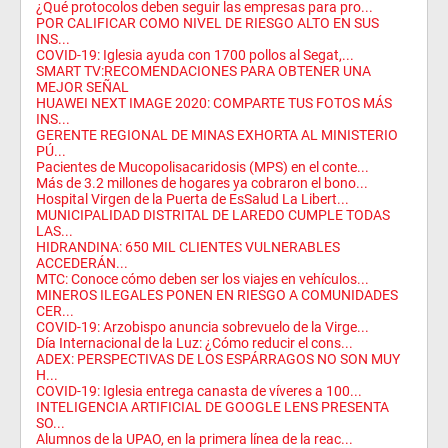
¿Qué protocolos deben seguir las empresas para pro...
POR CALIFICAR COMO NIVEL DE RIESGO ALTO EN SUS
INS...
COVID-19: Iglesia ayuda con 1700 pollos al Segat,...
SMART TV:RECOMENDACIONES PARA OBTENER UNA
MEJOR SEÑAL
HUAWEI NEXT IMAGE 2020: COMPARTE TUS FOTOS MÁS
INS...
GERENTE REGIONAL DE MINAS EXHORTA AL MINISTERIO
PÚ...
Pacientes de Mucopolisacaridosis (MPS) en el conte...
Más de 3.2 millones de hogares ya cobraron el bono...
Hospital Virgen de la Puerta de EsSalud La Libert...
MUNICIPALIDAD DISTRITAL DE LAREDO CUMPLE TODAS
LAS...
HIDRANDINA: 650 MIL CLIENTES VULNERABLES
ACCEDERÁN...
MTC: Conoce cómo deben ser los viajes en vehículos...
MINEROS ILEGALES PONEN EN RIESGO A COMUNIDADES
CER...
COVID-19: Arzobispo anuncia sobrevuelo de la Virge...
Día Internacional de la Luz: ¿Cómo reducir el cons...
ADEX: PERSPECTIVAS DE LOS ESPÁRRAGOS NO SON MUY
H...
COVID-19: Iglesia entrega canasta de víveres a 100...
INTELIGENCIA ARTIFICIAL DE GOOGLE LENS PRESENTA
SO...
Alumnos de la UPAO, en la primera línea de la reac...