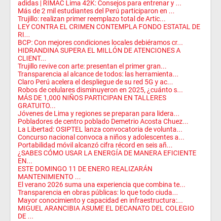
adidas | RIMAC Lima 42K: Consejos para entrenar y ...
Más de 2 mil estudiantes del Perú participaron en ...
Trujillo: realizan primer reemplazo total de Artic...
LEY CONTRA EL CRIMEN CONTEMPLA FONDO ESTATAL DE
RI...
BCP: Con mejores condiciones locales debiéramos cr...
HIDRANDINA SUPERA EL MILLÓN DE ATENCIONES A
CLIENT...
Trujillo revive con arte: presentan el primer gran...
Transparencia al alcance de todos: las herramienta...
Claro Perú acelera el despliegue de su red 5G y ac...
Robos de celulares disminuyeron en 2025, ¿cuánto s...
MÁS DE 1,000 NIÑOS PARTICIPAN EN TALLERES
GRATUITO...
Jóvenes de Lima y regiones se preparan para lidera...
Pobladores de centro poblado Demetrio Acosta Chuez...
La Libertad: OSIPTEL lanza convocatoria de volunta...
Concurso nacional convoca a niños y adolescentes a...
Portabilidad móvil alcanzó cifra récord en seis añ...
¿SABES CÓMO USAR LA ENERGÍA DE MANERA EFICIENTE
EN...
ESTE DOMINGO 11 DE ENERO REALIZARÁN
MANTENIMIENTO ...
El verano 2026 suma una experiencia que combina te...
Transparencia en obras públicas: lo que todo ciuda...
Mayor conocimiento y capacidad en infraestructura:...
MIGUEL ARANCIBIA ASUME EL DECANATO DEL COLEGIO
DE ...