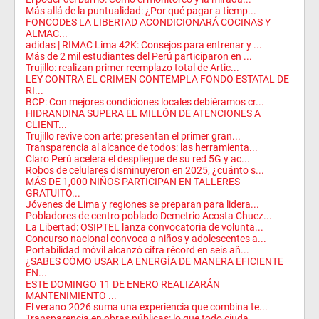
Más allá de la puntualidad: ¿Por qué pagar a tiemp...
FONCODES LA LIBERTAD ACONDICIONARÁ COCINAS Y
ALMAC...
adidas | RIMAC Lima 42K: Consejos para entrenar y ...
Más de 2 mil estudiantes del Perú participaron en ...
Trujillo: realizan primer reemplazo total de Artic...
LEY CONTRA EL CRIMEN CONTEMPLA FONDO ESTATAL DE
RI...
BCP: Con mejores condiciones locales debiéramos cr...
HIDRANDINA SUPERA EL MILLÓN DE ATENCIONES A
CLIENT...
Trujillo revive con arte: presentan el primer gran...
Transparencia al alcance de todos: las herramienta...
Claro Perú acelera el despliegue de su red 5G y ac...
Robos de celulares disminuyeron en 2025, ¿cuánto s...
MÁS DE 1,000 NIÑOS PARTICIPAN EN TALLERES
GRATUITO...
Jóvenes de Lima y regiones se preparan para lidera...
Pobladores de centro poblado Demetrio Acosta Chuez...
La Libertad: OSIPTEL lanza convocatoria de volunta...
Concurso nacional convoca a niños y adolescentes a...
Portabilidad móvil alcanzó cifra récord en seis añ...
¿SABES CÓMO USAR LA ENERGÍA DE MANERA EFICIENTE
EN...
ESTE DOMINGO 11 DE ENERO REALIZARÁN
MANTENIMIENTO ...
El verano 2026 suma una experiencia que combina te...
Transparencia en obras públicas: lo que todo ciuda...