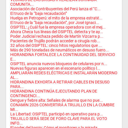
COMUNITA...
Asociación de Contribuyentes del Perú lanza el “C...
El truco de la “baja recaudación”
Huelga en Petroperú: el mito de la empresa estraté...
El truco de la “baja recaudación”, por José Ignaci...
OSIPTEL: ¿Cuál fue la empresa operadora con el mej...
Ahora Checa tus líneas del OSIPTEL detecta y te ay...
Poder Judicial rechaza pedido de Martín Vizcarra p...
Pacientes de Trujillo podrán acceder a cirugía rob...
32 años del OSIPTEL: cinco hitos regulatorios que ...
Más de 290 toneladas de neumáticos en desuso fuero...
HIDRANDINA FORTALECE LA CONTINUIDAD DEL SERVICIO
E...
OSIPTEL anuncia nuevos bloqueos de celulares por n...
Nuevas figuras aparecen en el escenario político l...
AMPLIARÁN REDES ELÉCTRICAS E INSTALARÁN MODERNO
AL...
HIDRANDINA EXHORTA A RETIRAR CABLES EN DESUSO
PARA...
HIDRANDINA CONTINÚA EJECUTANDO PLAN DE
CONTINGENCI...
Dengue y fiebre alta: Señales de alarma que no pue...
CONAMIN 2026 CONVERTIRÁ A TRUJILLO EN LA CUMBRE
MI...
La Libertad: OSIPTEL participó en operativo para p...
TRUJILLO SERÁ SEDE DE FORO CLAVE PARA EL VOTO
INFO...
El poder del barrio: Cómo el monitoreo y la mirada...