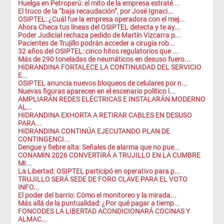
Huelga en Petroperú: el mito de la empresa estraté...
El truco de la “baja recaudación”, por José Ignaci...
OSIPTEL: ¿Cuál fue la empresa operadora con el mej...
Ahora Checa tus líneas del OSIPTEL detecta y te ay...
Poder Judicial rechaza pedido de Martín Vizcarra p...
Pacientes de Trujillo podrán acceder a cirugía rob...
32 años del OSIPTEL: cinco hitos regulatorios que ...
Más de 290 toneladas de neumáticos en desuso fuero...
HIDRANDINA FORTALECE LA CONTINUIDAD DEL SERVICIO
E...
OSIPTEL anuncia nuevos bloqueos de celulares por n...
Nuevas figuras aparecen en el escenario político l...
AMPLIARÁN REDES ELÉCTRICAS E INSTALARÁN MODERNO
AL...
HIDRANDINA EXHORTA A RETIRAR CABLES EN DESUSO
PARA...
HIDRANDINA CONTINÚA EJECUTANDO PLAN DE
CONTINGENCI...
Dengue y fiebre alta: Señales de alarma que no pue...
CONAMIN 2026 CONVERTIRÁ A TRUJILLO EN LA CUMBRE
MI...
La Libertad: OSIPTEL participó en operativo para p...
TRUJILLO SERÁ SEDE DE FORO CLAVE PARA EL VOTO
INFO...
El poder del barrio: Cómo el monitoreo y la mirada...
Más allá de la puntualidad: ¿Por qué pagar a tiemp...
FONCODES LA LIBERTAD ACONDICIONARÁ COCINAS Y
ALMAC...