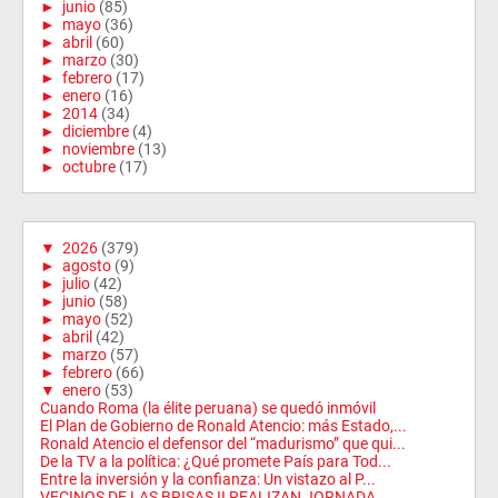
►
junio
(85)
►
mayo
(36)
►
abril
(60)
►
marzo
(30)
►
febrero
(17)
►
enero
(16)
►
2014
(34)
►
diciembre
(4)
►
noviembre
(13)
►
octubre
(17)
▼
2026
(379)
►
agosto
(9)
►
julio
(42)
►
junio
(58)
►
mayo
(52)
►
abril
(42)
►
marzo
(57)
►
febrero
(66)
▼
enero
(53)
Cuando Roma (la élite peruana) se quedó inmóvil
El Plan de Gobierno de Ronald Atencio: más Estado,...
Ronald Atencio el defensor del “madurismo” que qui...
De la TV a la política: ¿Qué promete País para Tod...
Entre la inversión y la confianza: Un vistazo al P...
VECINOS DE LAS BRISAS II REALIZAN JORNADA