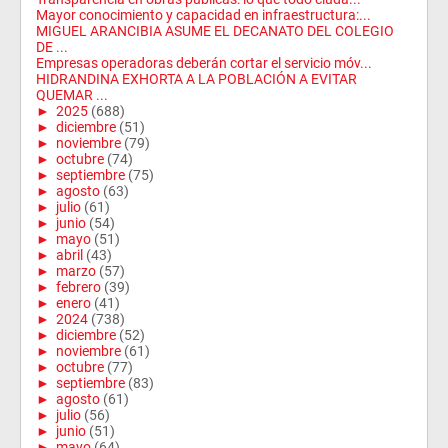
Mayor conocimiento y capacidad en infraestructura:...
MIGUEL ARANCIBIA ASUME EL DECANATO DEL COLEGIO
DE ...
Empresas operadoras deberán cortar el servicio móv...
HIDRANDINA EXHORTA A LA POBLACIÓN A EVITAR
QUEMAR ...
►
2025
(688)
►
diciembre
(51)
►
noviembre
(79)
►
octubre
(74)
►
septiembre
(75)
►
agosto
(63)
►
julio
(61)
►
junio
(54)
►
mayo
(51)
►
abril
(43)
►
marzo
(57)
►
febrero
(39)
►
enero
(41)
►
2024
(738)
►
diciembre
(52)
►
noviembre
(61)
►
octubre
(77)
►
septiembre
(83)
►
agosto
(61)
►
julio
(56)
►
junio
(51)
►
mayo
(64)