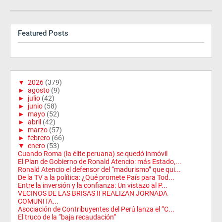
Featured Posts
▼
2026
(379)
►
agosto
(9)
►
julio
(42)
►
junio
(58)
►
mayo
(52)
►
abril
(42)
►
marzo
(57)
►
febrero
(66)
▼
enero
(53)
Cuando Roma (la élite peruana) se quedó inmóvil
El Plan de Gobierno de Ronald Atencio: más Estado,...
Ronald Atencio el defensor del “madurismo” que qui...
De la TV a la política: ¿Qué promete País para Tod...
Entre la inversión y la confianza: Un vistazo al P...
VECINOS DE LAS BRISAS II REALIZAN JORNADA
COMUNITA...
Asociación de Contribuyentes del Perú lanza el “C...
El truco de la “baja recaudación”