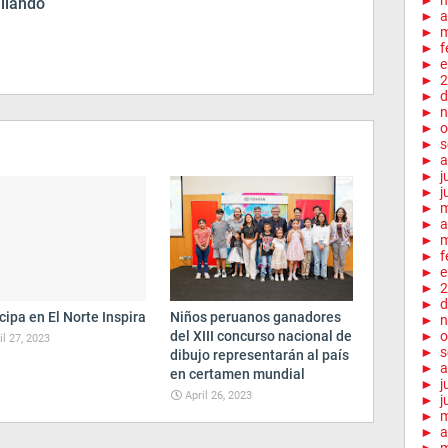
►
illando
►
a
►
m
►
f
►
e
►
2
►
d
►
n
►
o
►
s
►
a
►
j
►
j
►
►
a
►
m
►
f
►
e
►
2
►
d
cipa en El Norte Inspira
Niños peruanos ganadores
►
n
del XIII concurso nacional de
►
o
il 27, 2023
►
s
dibujo representarán al país
►
a
en certamen mundial
►
j
April 26, 2023
►
j
►
►
a