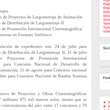
regi
Reg
Regi
rajes
Salu
Soci
lo de Proyectos de Largometraje de Animación
Soci
 de Distribución de Largometraje II
Tecn
Tur
s de Promoción Internacional Cinematográfica
Vóle
onoras en Formato Sinfónico
ntación de expedientes son: 24 de julio para
Soci
de Distribución de Largometraje II; 31 de julio
e Proyectos de Promoción Internacional
o para Concurso Nacional de Desarrollo de
Animación; 11 de agosto para Concurso nacional
embre para Concurso Nacional de Bandas Sonoras
Fea
ursos de Proyectos y Obras Cinematográficas
7 millones 975 mil nuevos soles, monto que se
►
2
es convocatorias del año- entre 17 concursos y 70
►
a