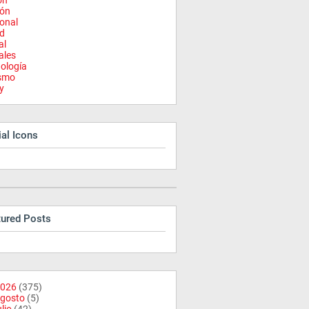
on
ión
onal
d
al
ales
ología
ismo
y
al Icons
tured Posts
026
(375)
gosto
(5)