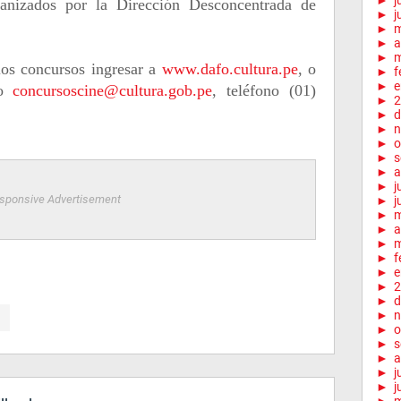
►
j
ganizados por la Dirección Desconcentrada de
►
j
►
►
a
►
m
los concursos ingresar a
www.dafo.cultura.pe
, o
►
f
►
e
co
concursoscine@cultura.gob.pe
, teléfono (01)
►
2
►
d
►
n
►
o
►
s
►
a
►
j
sponsive Advertisement
►
j
►
►
a
►
m
►
f
►
e
►
2
►
d
►
n
►
o
►
s
►
a
►
j
►
j