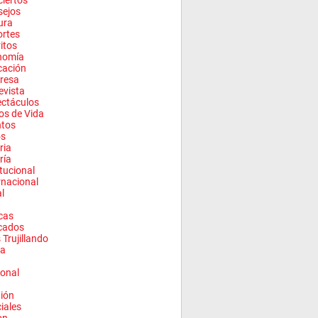
iertos
sejos
ura
rtes
ritos
nomía
cación
resa
evista
ctáculos
los de Vida
ntos
os
ria
ría
itucional
rnacional
l
cas
cados
 Trujillando
a
onal
ión
ciales