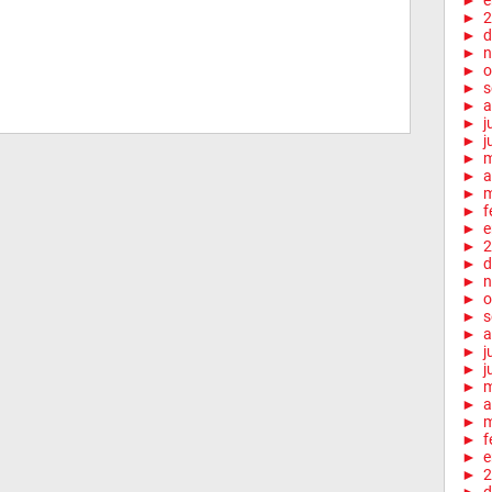
►
e
►
2
►
d
►
n
►
o
►
s
►
a
►
j
►
j
►
►
a
►
m
►
f
►
e
►
2
►
d
►
n
►
o
►
s
►
a
►
j
►
j
►
►
a
►
m
►
f
►
e
►
2