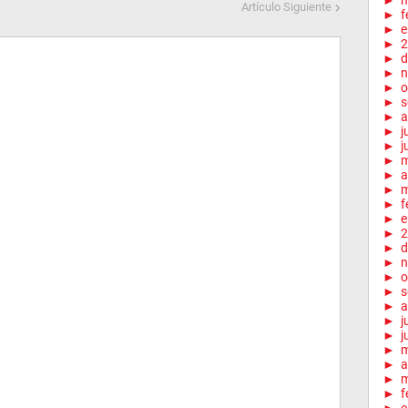
►
m
Artículo Siguiente
►
f
►
e
►
2
►
d
►
n
►
o
►
s
►
a
►
j
►
j
►
►
a
►
m
►
f
►
e
►
2
►
d
►
n
►
o
►
s
►
a
►
j
►
j
►
►
a
►
m
►
f