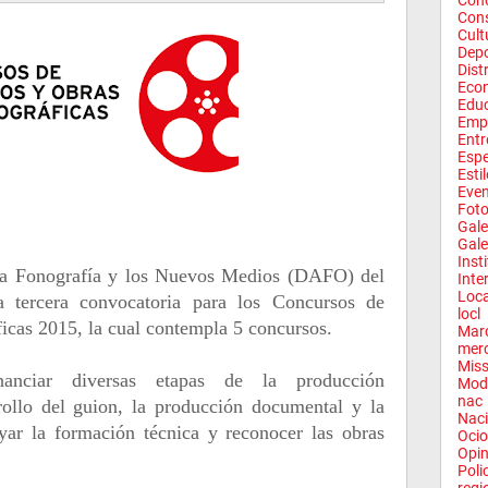
Conc
Con
Cult
Depo
Dist
Eco
Edu
Emp
Entr
Espe
Esti
Eve
Fot
Gale
Gale
Inst
 la Fonografía y los Nuevos Medios (DAFO) del
Inte
Loca
a tercera convocatoria para los Concursos de
locl
icas 2015, la cual contempla 5 concursos.
Mar
mer
Miss
nanciar diversas etapas de la producción
Mod
nac
rollo del guion, la producción documental y la
Naci
yar la formación técnica y reconocer las obras
Ocio
Opin
Poli