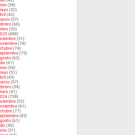
ulio
(42)
unio
(58)
mayo
(52)
bril
(42)
arzo
(57)
ebrero
(66)
nero
(53)
025
(688)
iciembre
(51)
oviembre
(79)
ctubre
(74)
eptiembre
(75)
gosto
(63)
ulio
(61)
unio
(54)
mayo
(51)
bril
(43)
arzo
(57)
ebrero
(39)
nero
(41)
024
(738)
iciembre
(52)
oviembre
(61)
ctubre
(77)
eptiembre
(83)
gosto
(61)
ulio
(56)
unio
(51)