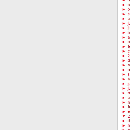
►
d
►
n
►
o
►
s
►
a
►
j
►
j
►
►
a
►
m
►
f
►
e
►
2
►
d
►
n
►
o
►
s
►
a
►
j
►
j
►
►
a
►
m
►
f
►
e
▼
2
►
d
►
n