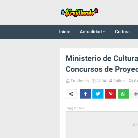
Inicio
Actualidad
Cultura
Ministerio de Cultur
Concursos de Proyec
Trujillando
22:04
Cultura
0 
Blogger news
Re