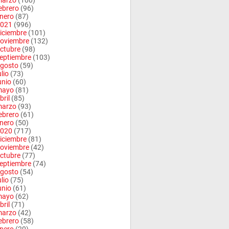
arzo
(100)
ebrero
(96)
nero
(87)
021
(996)
iciembre
(101)
oviembre
(132)
ctubre
(98)
eptiembre
(103)
gosto
(59)
ulio
(73)
unio
(60)
mayo
(81)
bril
(85)
arzo
(93)
ebrero
(61)
nero
(50)
020
(717)
iciembre
(81)
oviembre
(42)
ctubre
(77)
eptiembre
(74)
gosto
(54)
ulio
(75)
unio
(61)
mayo
(62)
bril
(71)
arzo
(42)
ebrero
(58)