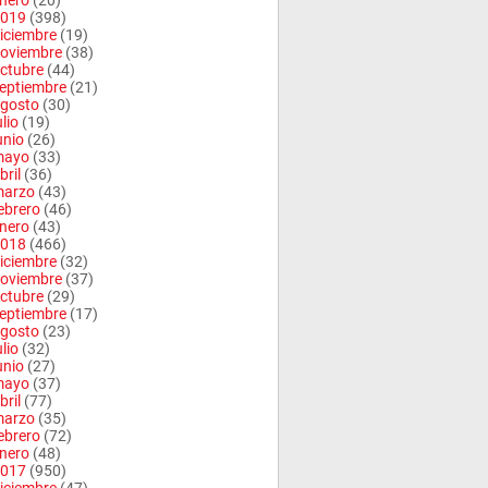
nero
(20)
019
(398)
iciembre
(19)
oviembre
(38)
ctubre
(44)
eptiembre
(21)
gosto
(30)
ulio
(19)
unio
(26)
mayo
(33)
bril
(36)
arzo
(43)
ebrero
(46)
nero
(43)
018
(466)
iciembre
(32)
oviembre
(37)
ctubre
(29)
eptiembre
(17)
gosto
(23)
ulio
(32)
unio
(27)
mayo
(37)
bril
(77)
arzo
(35)
ebrero
(72)
nero
(48)
017
(950)