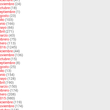
iciembre
(47)
oviembre
(24)
ctubre
(18)
eptiembre
(1)
gosto
(23)
ulio
(103)
unio
(166)
mayo
(66)
bril
(271)
arzo
(43)
ebrero
(75)
nero
(113)
016
(1245)
iciembre
(44)
oviembre
(136)
ctubre
(15)
eptiembre
(8)
gosto
(25)
ulio
(13)
unio
(154)
mayo
(128)
bril
(190)
arzo
(150)
ebrero
(174)
nero
(208)
015
(980)
iciembre
(119)
oviembre
(174)