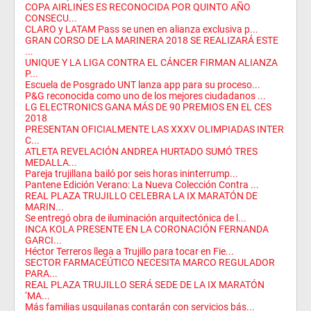
COPA AIRLINES ES RECONOCIDA POR QUINTO AÑO
CONSECU...
CLARO y LATAM Pass se unen en alianza exclusiva p...
GRAN CORSO DE LA MARINERA 2018 SE REALIZARÁ ESTE
...
UNIQUE Y LA LIGA CONTRA EL CÁNCER FIRMAN ALIANZA
P...
Escuela de Posgrado UNT lanza app para su proceso...
P&G reconocida como uno de los mejores ciudadanos ...
LG ELECTRONICS GANA MÁS DE 90 PREMIOS EN EL CES
2018
PRESENTAN OFICIALMENTE LAS XXXV OLIMPIADAS INTER
C...
ATLETA REVELACIÓN ANDREA HURTADO SUMÓ TRES
MEDALLA...
Pareja trujillana bailó por seis horas ininterrump...
Pantene Edición Verano: La Nueva Colección Contra ...
REAL PLAZA TRUJILLO CELEBRA LA IX MARATÓN DE
MARIN...
Se entregó obra de iluminación arquitectónica de l...
INCA KOLA PRESENTE EN LA CORONACIÓN FERNANDA
GARCI...
Héctor Terreros llega a Trujillo para tocar en Fie...
SECTOR FARMACEÚTICO NECESITA MARCO REGULADOR
PARA...
REAL PLAZA TRUJILLO SERÁ SEDE DE LA IX MARATÓN
‘MA...
Más familias usquilanas contarán con servicios bás...