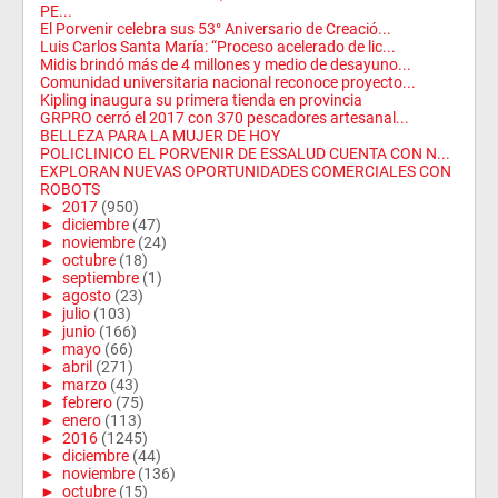
PE...
El Porvenir celebra sus 53° Aniversario de Creació...
Luis Carlos Santa María: “Proceso acelerado de lic...
Midis brindó más de 4 millones y medio de desayuno...
Comunidad universitaria nacional reconoce proyecto...
Kipling inaugura su primera tienda en provincia
GRPRO cerró el 2017 con 370 pescadores artesanal...
BELLEZA PARA LA MUJER DE HOY
POLICLINICO EL PORVENIR DE ESSALUD CUENTA CON N...
EXPLORAN NUEVAS OPORTUNIDADES COMERCIALES CON
ROBOTS
►
2017
(950)
►
diciembre
(47)
►
noviembre
(24)
►
octubre
(18)
►
septiembre
(1)
►
agosto
(23)
►
julio
(103)
►
junio
(166)
►
mayo
(66)
►
abril
(271)
►
marzo
(43)
►
febrero
(75)
►
enero
(113)
►
2016
(1245)
►
diciembre
(44)
►
noviembre
(136)
►
octubre
(15)