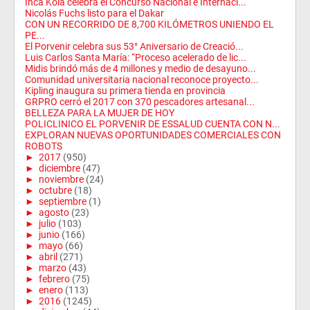
Inca Kola celebra el Concurso Nacional e Internaci...
Nicolás Fuchs listo para el Dakar
CON UN RECORRIDO DE 8,700 KILÓMETROS UNIENDO EL
PE...
El Porvenir celebra sus 53° Aniversario de Creació...
Luis Carlos Santa María: “Proceso acelerado de lic...
Midis brindó más de 4 millones y medio de desayuno...
Comunidad universitaria nacional reconoce proyecto...
Kipling inaugura su primera tienda en provincia
GRPRO cerró el 2017 con 370 pescadores artesanal...
BELLEZA PARA LA MUJER DE HOY
POLICLINICO EL PORVENIR DE ESSALUD CUENTA CON N...
EXPLORAN NUEVAS OPORTUNIDADES COMERCIALES CON
ROBOTS
►
2017
(950)
►
diciembre
(47)
►
noviembre
(24)
►
octubre
(18)
►
septiembre
(1)
►
agosto
(23)
►
julio
(103)
►
junio
(166)
►
mayo
(66)
►
abril
(271)
►
marzo
(43)
►
febrero
(75)
►
enero
(113)
►
2016
(1245)