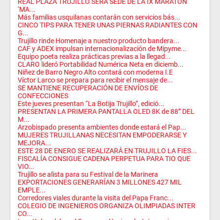
REAL PLAZA TRUJILLO SERÁ SEDE DE LA IX MARATÓN
‘MA...
Más familias usquilanas contarán con servicios bás...
CINCO TIPS PARA TENER UNAS PIERNAS RADIANTES CON
G...
Trujillo rinde Homenaje a nuestro producto bandera...
CAF y ADEX impulsan internacionalización de Mipyme...
Equipo poeta realiza prácticas previas a la llegad...
CLARO lideró Portabilidad Numérica Neta en diciemb...
Niñez de Barro Negro Alto contará con moderna I.E
Víctor Larco se prepara para recibir el mensaje de...
SE MANTIENE RECUPERACIÓN DE ENVÍOS DE
CONFECCIONES
Este jueves presentan “La Botija Trujillo”, edició...
PRESENTAN LA PRIMERA PANTALLA OLED 8K de 88” DEL
M...
Arzobispado presenta ambientes donde estará el Pap...
MUJERES TRUJILLANAS NECESITAN EMPODERARSE Y
MEJORA...
ESTE 28 DE ENERO SE REALIZARÁ EN TRUJILLO LA FIES...
FISCALÍA CONSIGUE CADENA PERPETUA PARA TIO QUE
VIO...
Trujillo se alista para su Festival de la Marinera
EXPORTACIONES GENERARÍAN 3 MILLONES 427 MIL
EMPLE...
Corredores viales durante la visita del Papa Franc...
COLEGIO DE INGENIEROS ORGANIZA OLIMPIADAS INTER
CO...