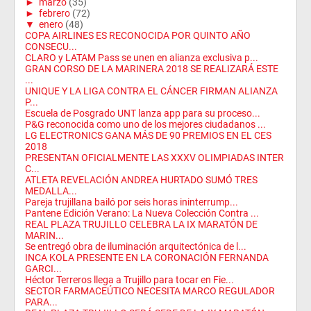
►
marzo
(35)
►
febrero
(72)
▼
enero
(48)
COPA AIRLINES ES RECONOCIDA POR QUINTO AÑO
CONSECU...
CLARO y LATAM Pass se unen en alianza exclusiva p...
GRAN CORSO DE LA MARINERA 2018 SE REALIZARÁ ESTE
...
UNIQUE Y LA LIGA CONTRA EL CÁNCER FIRMAN ALIANZA
P...
Escuela de Posgrado UNT lanza app para su proceso...
P&G reconocida como uno de los mejores ciudadanos ...
LG ELECTRONICS GANA MÁS DE 90 PREMIOS EN EL CES
2018
PRESENTAN OFICIALMENTE LAS XXXV OLIMPIADAS INTER
C...
ATLETA REVELACIÓN ANDREA HURTADO SUMÓ TRES
MEDALLA...
Pareja trujillana bailó por seis horas ininterrump...
Pantene Edición Verano: La Nueva Colección Contra ...
REAL PLAZA TRUJILLO CELEBRA LA IX MARATÓN DE
MARIN...
Se entregó obra de iluminación arquitectónica de l...
INCA KOLA PRESENTE EN LA CORONACIÓN FERNANDA
GARCI...
Héctor Terreros llega a Trujillo para tocar en Fie...
SECTOR FARMACEÚTICO NECESITA MARCO REGULADOR
PARA...