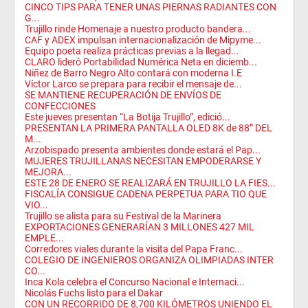
CINCO TIPS PARA TENER UNAS PIERNAS RADIANTES CON
G...
Trujillo rinde Homenaje a nuestro producto bandera...
CAF y ADEX impulsan internacionalización de Mipyme...
Equipo poeta realiza prácticas previas a la llegad...
CLARO lideró Portabilidad Numérica Neta en diciemb...
Niñez de Barro Negro Alto contará con moderna I.E
Víctor Larco se prepara para recibir el mensaje de...
SE MANTIENE RECUPERACIÓN DE ENVÍOS DE
CONFECCIONES
Este jueves presentan “La Botija Trujillo”, edició...
PRESENTAN LA PRIMERA PANTALLA OLED 8K de 88” DEL
M...
Arzobispado presenta ambientes donde estará el Pap...
MUJERES TRUJILLANAS NECESITAN EMPODERARSE Y
MEJORA...
ESTE 28 DE ENERO SE REALIZARÁ EN TRUJILLO LA FIES...
FISCALÍA CONSIGUE CADENA PERPETUA PARA TIO QUE
VIO...
Trujillo se alista para su Festival de la Marinera
EXPORTACIONES GENERARÍAN 3 MILLONES 427 MIL
EMPLE...
Corredores viales durante la visita del Papa Franc...
COLEGIO DE INGENIEROS ORGANIZA OLIMPIADAS INTER
CO...
Inca Kola celebra el Concurso Nacional e Internaci...
Nicolás Fuchs listo para el Dakar
CON UN RECORRIDO DE 8,700 KILÓMETROS UNIENDO EL