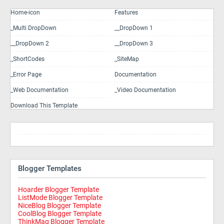
Home-icon
Features
_Multi DropDown
__DropDown 1
__DropDown 2
__DropDown 3
_ShortCodes
_SiteMap
_Error Page
Documentation
_Web Documentation
_Video Documentation
Download This Template
Blogger Templates
Hoarder Blogger Template
ListMode Blogger Template
NiceBlog Blogger Template
CoolBlog Blogger Template
ThinkMag Blogger Template