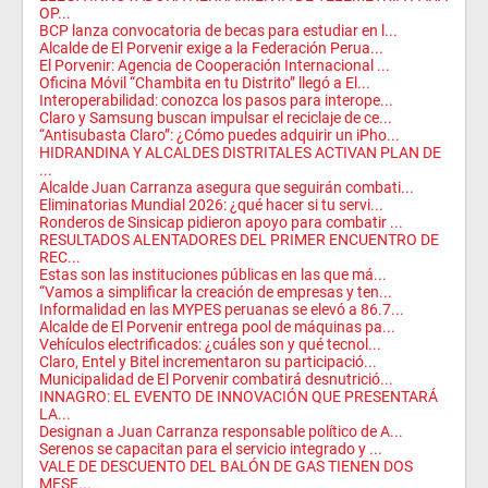
OP...
BCP lanza convocatoria de becas para estudiar en l...
Alcalde de El Porvenir exige a la Federación Perua...
El Porvenir: Agencia de Cooperación Internacional ...
Oficina Móvil “Chambita en tu Distrito” llegó a El...
Interoperabilidad: conozca los pasos para interope...
Claro y Samsung buscan impulsar el reciclaje de ce...
“Antisubasta Claro”: ¿Cómo puedes adquirir un iPho...
HIDRANDINA Y ALCALDES DISTRITALES ACTIVAN PLAN DE
...
Alcalde Juan Carranza asegura que seguirán combati...
Eliminatorias Mundial 2026: ¿qué hacer si tu servi...
Ronderos de Sinsicap pidieron apoyo para combatir ...
RESULTADOS ALENTADORES DEL PRIMER ENCUENTRO DE
REC...
Estas son las instituciones públicas en las que má...
“Vamos a simplificar la creación de empresas y ten...
Informalidad en las MYPES peruanas se elevó a 86.7...
Alcalde de El Porvenir entrega pool de máquinas pa...
Vehículos electrificados: ¿cuáles son y qué tecnol...
Claro, Entel y Bitel incrementaron su participació...
Municipalidad de El Porvenir combatirá desnutrició...
INNAGRO: EL EVENTO DE INNOVACIÓN QUE PRESENTARÁ
LA...
Designan a Juan Carranza responsable político de A...
Serenos se capacitan para el servicio integrado y ...
VALE DE DESCUENTO DEL BALÓN DE GAS TIENEN DOS
MESE...