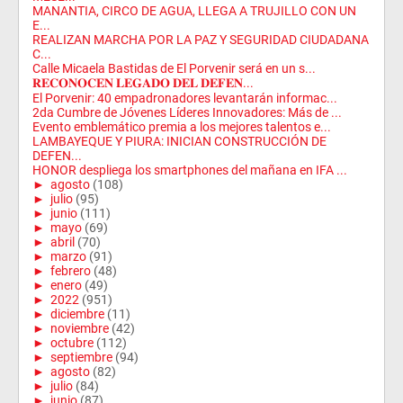
MANANTIA, CIRCO DE AGUA, LLEGA A TRUJILLO CON UN
E...
REALIZAN MARCHA POR LA PAZ Y SEGURIDAD CIUDADANA
C...
Calle Micaela Bastidas de El Porvenir será en un s...
𝐑𝐄𝐂𝐎𝐍𝐎𝐂𝐄𝐍 𝐋𝐄𝐆𝐀𝐃𝐎 𝐃𝐄𝐋 𝐃𝐄𝐅𝐄𝐍...
El Porvenir: 40 empadronadores levantarán informac...
2da Cumbre de Jóvenes Líderes Innovadores: Más de ...
Evento emblemático premia a los mejores talentos e...
LAMBAYEQUE Y PIURA: INICIAN CONSTRUCCIÓN DE
DEFEN...
HONOR despliega los smartphones del mañana en IFA ...
►
agosto
(108)
►
julio
(95)
►
junio
(111)
►
mayo
(69)
►
abril
(70)
►
marzo
(91)
►
febrero
(48)
►
enero
(49)
►
2022
(951)
►
diciembre
(11)
►
noviembre
(42)
►
octubre
(112)
►
septiembre
(94)
►
agosto
(82)
►
julio
(84)
►
junio
(87)