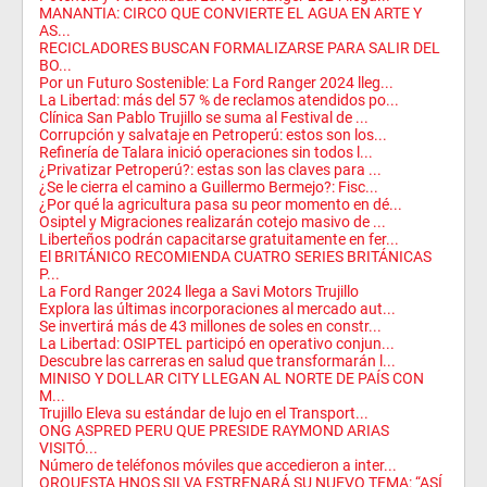
MANANTIA: CIRCO QUE CONVIERTE EL AGUA EN ARTE Y
AS...
RECICLADORES BUSCAN FORMALIZARSE PARA SALIR DEL
BO...
Por un Futuro Sostenible: La Ford Ranger 2024 lleg...
La Libertad: más del 57 % de reclamos atendidos po...
Clínica San Pablo Trujillo se suma al Festival de ...
Corrupción y salvataje en Petroperú: estos son los...
Refinería de Talara inició operaciones sin todos l...
¿Privatizar Petroperú?: estas son las claves para ...
¿Se le cierra el camino a Guillermo Bermejo?: Fisc...
¿Por qué la agricultura pasa su peor momento en dé...
Osiptel y Migraciones realizarán cotejo masivo de ...
Liberteños podrán capacitarse gratuitamente en fer...
El BRITÁNICO RECOMIENDA CUATRO SERIES BRITÁNICAS
P...
La Ford Ranger 2024 llega a Savi Motors Trujillo
Explora las últimas incorporaciones al mercado aut...
Se invertirá más de 43 millones de soles en constr...
La Libertad: OSIPTEL participó en operativo conjun...
Descubre las carreras en salud que transformarán l...
MINISO Y DOLLAR CITY LLEGAN AL NORTE DE PAÍS CON
M...
Trujillo Eleva su estándar de lujo en el Transport...
ONG ASPRED PERU QUE PRESIDE RAYMOND ARIAS
VISITÓ...
Número de teléfonos móviles que accedieron a inter...
ORQUESTA HNOS SILVA ESTRENARÁ SU NUEVO TEMA: “ASÍ