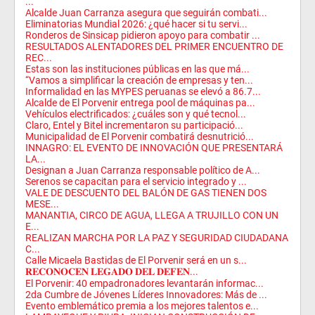
...
Alcalde Juan Carranza asegura que seguirán combati...
Eliminatorias Mundial 2026: ¿qué hacer si tu servi...
Ronderos de Sinsicap pidieron apoyo para combatir ...
RESULTADOS ALENTADORES DEL PRIMER ENCUENTRO DE
REC...
Estas son las instituciones públicas en las que má...
“Vamos a simplificar la creación de empresas y ten...
Informalidad en las MYPES peruanas se elevó a 86.7...
Alcalde de El Porvenir entrega pool de máquinas pa...
Vehículos electrificados: ¿cuáles son y qué tecnol...
Claro, Entel y Bitel incrementaron su participació...
Municipalidad de El Porvenir combatirá desnutrició...
INNAGRO: EL EVENTO DE INNOVACIÓN QUE PRESENTARÁ
LA...
Designan a Juan Carranza responsable político de A...
Serenos se capacitan para el servicio integrado y ...
VALE DE DESCUENTO DEL BALÓN DE GAS TIENEN DOS
MESE...
MANANTIA, CIRCO DE AGUA, LLEGA A TRUJILLO CON UN
E...
REALIZAN MARCHA POR LA PAZ Y SEGURIDAD CIUDADANA
C...
Calle Micaela Bastidas de El Porvenir será en un s...
𝐑𝐄𝐂𝐎𝐍𝐎𝐂𝐄𝐍 𝐋𝐄𝐆𝐀𝐃𝐎 𝐃𝐄𝐋 𝐃𝐄𝐅𝐄𝐍...
El Porvenir: 40 empadronadores levantarán informac...
2da Cumbre de Jóvenes Líderes Innovadores: Más de ...
Evento emblemático premia a los mejores talentos e...