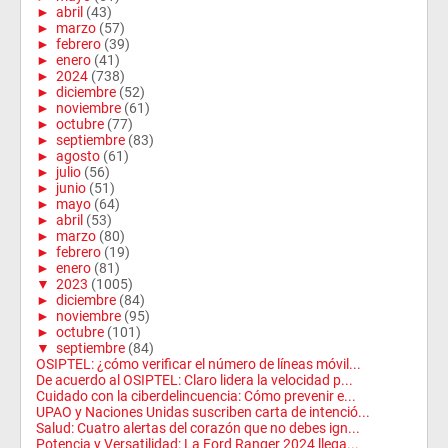
►
abril
(43)
►
marzo
(57)
►
febrero
(39)
►
enero
(41)
►
2024
(738)
►
diciembre
(52)
►
noviembre
(61)
►
octubre
(77)
►
septiembre
(83)
►
agosto
(61)
►
julio
(56)
►
junio
(51)
►
mayo
(64)
►
abril
(53)
►
marzo
(80)
►
febrero
(19)
►
enero
(81)
▼
2023
(1005)
►
diciembre
(84)
►
noviembre
(95)
►
octubre
(101)
▼
septiembre
(84)
OSIPTEL: ¿cómo verificar el número de líneas móvil...
De acuerdo al OSIPTEL: Claro lidera la velocidad p...
Cuidado con la ciberdelincuencia: Cómo prevenir e...
UPAO y Naciones Unidas suscriben carta de intenció...
Salud: Cuatro alertas del corazón que no debes ign...
Potencia y Versatilidad: La Ford Ranger 2024 llega...