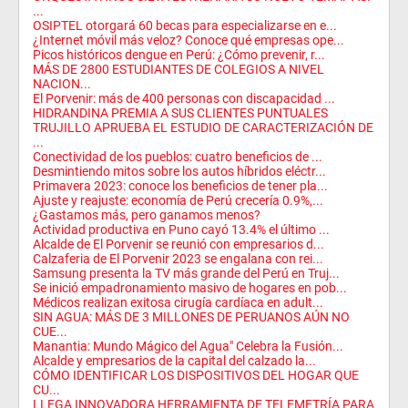
...
OSIPTEL otorgará 60 becas para especializarse en e...
¿Internet móvil más veloz? Conoce qué empresas ope...
Picos históricos dengue en Perú: ¿Cómo prevenir, r...
MÁS DE 2800 ESTUDIANTES DE COLEGIOS A NIVEL
NACION...
El Porvenir: más de 400 personas con discapacidad ...
HIDRANDINA PREMIA A SUS CLIENTES PUNTUALES
TRUJILLO APRUEBA EL ESTUDIO DE CARACTERIZACIÓN DE
...
Conectividad de los pueblos: cuatro beneficios de ...
Desmintiendo mitos sobre los autos híbridos eléctr...
Primavera 2023: conoce los beneficios de tener pla...
Ajuste y reajuste: economía de Perú crecería 0.9%,...
¿Gastamos más, pero ganamos menos?
Actividad productiva en Puno cayó 13.4% el último ...
Alcalde de El Porvenir se reunió con empresarios d...
Calzaferia de El Porvenir 2023 se engalana con rei...
Samsung presenta la TV más grande del Perú en Truj...
Se inició empadronamiento masivo de hogares en pob...
Médicos realizan exitosa cirugía cardíaca en adult...
SIN AGUA: MÁS DE 3 MILLONES DE PERUANOS AÚN NO
CUE...
Manantia: Mundo Mágico del Agua" Celebra la Fusión...
Alcalde y empresarios de la capital del calzado la...
CÓMO IDENTIFICAR LOS DISPOSITIVOS DEL HOGAR QUE
CU...
LLEGA INNOVADORA HERRAMIENTA DE TELEMETRÍA PARA