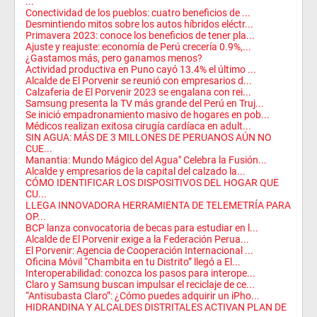
...
Conectividad de los pueblos: cuatro beneficios de ...
Desmintiendo mitos sobre los autos híbridos eléctr...
Primavera 2023: conoce los beneficios de tener pla...
Ajuste y reajuste: economía de Perú crecería 0.9%,...
¿Gastamos más, pero ganamos menos?
Actividad productiva en Puno cayó 13.4% el último ...
Alcalde de El Porvenir se reunió con empresarios d...
Calzaferia de El Porvenir 2023 se engalana con rei...
Samsung presenta la TV más grande del Perú en Truj...
Se inició empadronamiento masivo de hogares en pob...
Médicos realizan exitosa cirugía cardíaca en adult...
SIN AGUA: MÁS DE 3 MILLONES DE PERUANOS AÚN NO
CUE...
Manantia: Mundo Mágico del Agua" Celebra la Fusión...
Alcalde y empresarios de la capital del calzado la...
CÓMO IDENTIFICAR LOS DISPOSITIVOS DEL HOGAR QUE
CU...
LLEGA INNOVADORA HERRAMIENTA DE TELEMETRÍA PARA
OP...
BCP lanza convocatoria de becas para estudiar en l...
Alcalde de El Porvenir exige a la Federación Perua...
El Porvenir: Agencia de Cooperación Internacional ...
Oficina Móvil “Chambita en tu Distrito” llegó a El...
Interoperabilidad: conozca los pasos para interope...
Claro y Samsung buscan impulsar el reciclaje de ce...
“Antisubasta Claro”: ¿Cómo puedes adquirir un iPho...
HIDRANDINA Y ALCALDES DISTRITALES ACTIVAN PLAN DE