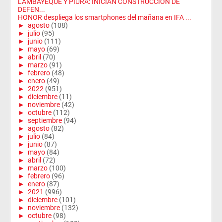
LAMBAYEQUE Y PIURA: INICIAN CONSTRUCCIÓN DE
DEFEN...
HONOR despliega los smartphones del mañana en IFA ...
►
agosto
(108)
►
julio
(95)
►
junio
(111)
►
mayo
(69)
►
abril
(70)
►
marzo
(91)
►
febrero
(48)
►
enero
(49)
►
2022
(951)
►
diciembre
(11)
►
noviembre
(42)
►
octubre
(112)
►
septiembre
(94)
►
agosto
(82)
►
julio
(84)
►
junio
(87)
►
mayo
(84)
►
abril
(72)
►
marzo
(100)
►
febrero
(96)
►
enero
(87)
►
2021
(996)
►
diciembre
(101)
►
noviembre
(132)
►
octubre
(98)