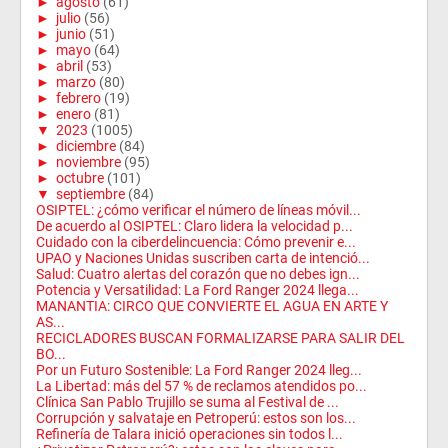
►
agosto
(61)
►
julio
(56)
►
junio
(51)
►
mayo
(64)
►
abril
(53)
►
marzo
(80)
►
febrero
(19)
►
enero
(81)
▼
2023
(1005)
►
diciembre
(84)
►
noviembre
(95)
►
octubre
(101)
▼
septiembre
(84)
OSIPTEL: ¿cómo verificar el número de líneas móvil...
De acuerdo al OSIPTEL: Claro lidera la velocidad p...
Cuidado con la ciberdelincuencia: Cómo prevenir e...
UPAO y Naciones Unidas suscriben carta de intenció...
Salud: Cuatro alertas del corazón que no debes ign...
Potencia y Versatilidad: La Ford Ranger 2024 llega...
MANANTIA: CIRCO QUE CONVIERTE EL AGUA EN ARTE Y
AS...
RECICLADORES BUSCAN FORMALIZARSE PARA SALIR DEL
BO...
Por un Futuro Sostenible: La Ford Ranger 2024 lleg...
La Libertad: más del 57 % de reclamos atendidos po...
Clínica San Pablo Trujillo se suma al Festival de ...
Corrupción y salvataje en Petroperú: estos son los...
Refinería de Talara inició operaciones sin todos l...