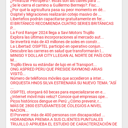
¿Privatizar Petroperú?: estas son las claves para ...
¿Se le cierra el camino a Guillermo Bermejo?: Fisc...
¿Por qué la agricultura pasa su peor momento en dé...
Osiptel y Migraciones realizarán cotejo masivo de ...
Liberteños podrán capacitarse gratuitamente en fer...
El BRITÁNICO RECOMIENDA CUATRO SERIES BRITÁNICAS
P...
La Ford Ranger 2024 llega a Savi Motors Trujillo
Explora las últimas incorporaciones al mercado aut...
Se invertirá más de 43 millones de soles en constr...
La Libertad: OSIPTEL participó en operativo conjun...
Descubre las carreras en salud que transformarán l...
MINISO Y DOLLAR CITY LLEGAN AL NORTE DE PAÍS CON
M...
Trujillo Eleva su estándar de lujo en el Transport...
ONG ASPRED PERU QUE PRESIDE RAYMOND ARIAS
VISITÓ...
Número de teléfonos móviles que accedieron a inter...
ORQUESTA HNOS SILVA ESTRENARÁ SU NUEVO TEMA: “ASÍ
...
OSIPTEL otorgará 60 becas para especializarse en e...
¿Internet móvil más veloz? Conoce qué empresas ope...
Picos históricos dengue en Perú: ¿Cómo prevenir, r...
MÁS DE 2800 ESTUDIANTES DE COLEGIOS A NIVEL
NACION...
El Porvenir: más de 400 personas con discapacidad ...
HIDRANDINA PREMIA A SUS CLIENTES PUNTUALES
TRUJILLO APRUEBA EL ESTUDIO DE CARACTERIZACIÓN DE