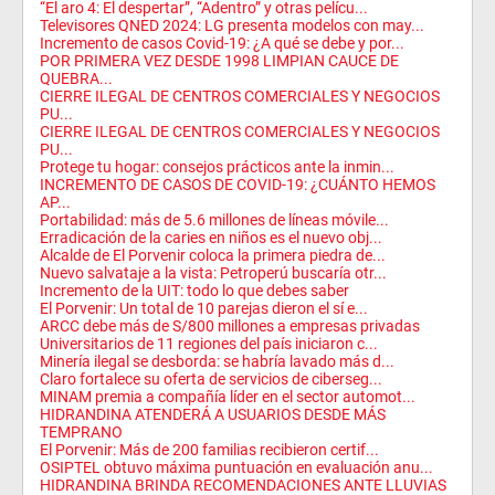
“El aro 4: El despertar”, “Adentro” y otras pelícu...
Televisores QNED 2024: LG presenta modelos con may...
Incremento de casos Covid-19: ¿A qué se debe y por...
POR PRIMERA VEZ DESDE 1998 LIMPIAN CAUCE DE
QUEBRA...
CIERRE ILEGAL DE CENTROS COMERCIALES Y NEGOCIOS
PU...
CIERRE ILEGAL DE CENTROS COMERCIALES Y NEGOCIOS
PU...
Protege tu hogar: consejos prácticos ante la inmin...
INCREMENTO DE CASOS DE COVID-19: ¿CUÁNTO HEMOS
AP...
Portabilidad: más de 5.6 millones de líneas móvile...
Erradicación de la caries en niños es el nuevo obj...
Alcalde de El Porvenir coloca la primera piedra de...
Nuevo salvataje a la vista: Petroperú buscaría otr...
Incremento de la UIT: todo lo que debes saber
El Porvenir: Un total de 10 parejas dieron el sí e...
ARCC debe más de S/800 millones a empresas privadas
Universitarios de 11 regiones del país iniciaron c...
Minería ilegal se desborda: se habría lavado más d...
Claro fortalece su oferta de servicios de ciberseg...
MINAM premia a compañía líder en el sector automot...
HIDRANDINA ATENDERÁ A USUARIOS DESDE MÁS
TEMPRANO
El Porvenir: Más de 200 familias recibieron certif...
OSIPTEL obtuvo máxima puntuación en evaluación anu...
HIDRANDINA BRINDA RECOMENDACIONES ANTE LLUVIAS