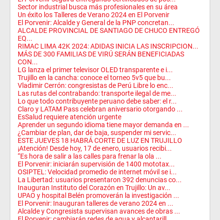
Sector industrial busca más profesionales en su área
Un éxito los Talleres de Verano 2024 en El Porvenir
El Porvenir: Alcalde y General de la PNP concretan...
ALCALDE PROVINCIAL DE SANTIAGO DE CHUCO ENTREGÓ
EQ...
RIMAC LIMA 42K 2024: ADIDAS INICIA LAS INSCRIPCION...
MÁS DE 300 FAMILIAS DE VIRÚ SERÁN BENEFICIADAS
CON...
LG lanza el primer televisor OLED transparente e i...
Trujillo en la cancha: conoce el torneo 5v5 que bu...
Vladimir Cerrón: congresistas de Perú Libre lo enc...
Las rutas del contrabando: transporte ilegal de me...
Lo que todo contribuyente peruano debe saber: el r...
Claro y LATAM Pass celebran aniversario otorgando ...
EsSalud requiere atención urgente
Aprender un segundo idioma tiene mayor demanda en ...
¿Cambiar de plan, dar de baja, suspender mi servic...
ESTE JUEVES 18 HABRÁ CORTE DE LUZ EN TRUJILLO
¡Atención! Desde hoy, 17 de enero, usuarios recibi...
“Es hora de salir a las calles para frenar la ola ...
El Porvenir: iniciarán supervisión de 1400 mototax...
OSIPTEL: Velocidad promedio de internet móvil se i...
La Libertad: usuarios presentaron 392 denuncias co...
Inauguran Instituto del Corazón en Trujillo: Un av...
UPAO y hospital Belén promoverán la investigación ...
El Porvenir: Inauguran talleres de verano 2024 en ...
Alcalde y Congresista supervisan avances de obras ...
El Porvenir: cambiarán redes de agua y alcantarill...