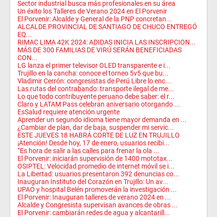
Sector industrial busca más profesionales en su área
Un éxito los Talleres de Verano 2024 en El Porvenir
El Porvenir: Alcalde y General de la PNP concretan...
ALCALDE PROVINCIAL DE SANTIAGO DE CHUCO ENTREGÓ
EQ...
RIMAC LIMA 42K 2024: ADIDAS INICIA LAS INSCRIPCION...
MÁS DE 300 FAMILIAS DE VIRÚ SERÁN BENEFICIADAS
CON...
LG lanza el primer televisor OLED transparente e i...
Trujillo en la cancha: conoce el torneo 5v5 que bu...
Vladimir Cerrón: congresistas de Perú Libre lo enc...
Las rutas del contrabando: transporte ilegal de me...
Lo que todo contribuyente peruano debe saber: el r...
Claro y LATAM Pass celebran aniversario otorgando ...
EsSalud requiere atención urgente
Aprender un segundo idioma tiene mayor demanda en ...
¿Cambiar de plan, dar de baja, suspender mi servic...
ESTE JUEVES 18 HABRÁ CORTE DE LUZ EN TRUJILLO
¡Atención! Desde hoy, 17 de enero, usuarios recibi...
“Es hora de salir a las calles para frenar la ola ...
El Porvenir: iniciarán supervisión de 1400 mototax...
OSIPTEL: Velocidad promedio de internet móvil se i...
La Libertad: usuarios presentaron 392 denuncias co...
Inauguran Instituto del Corazón en Trujillo: Un av...
UPAO y hospital Belén promoverán la investigación ...
El Porvenir: Inauguran talleres de verano 2024 en ...
Alcalde y Congresista supervisan avances de obras ...
El Porvenir: cambiarán redes de agua y alcantarill...