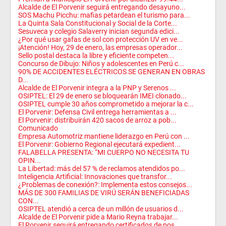
Alcalde de El Porvenir seguirá entregando desayuno...
SOS Machu Picchu: mafias petardean el turismo para...
La Quinta Sala Constitucional y Social de la Corte...
Sesuveca y colegio Salaverry inician segunda edici...
¿Por qué usar gafas de sol con protección UV en ve...
¡Atención! Hoy, 29 de enero, las empresas operador...
Sello postal destaca la libre y eficiente competen...
Concurso de Dibujo: Niños y adolescentes en Perú c...
90% DE ACCIDENTES ELÉCTRICOS SE GENERAN EN OBRAS
D...
Alcalde de El Porvenir integra a la PNP y Serenos ...
OSIPTEL: El 29 de enero se bloquearán IMEI clonado...
OSIPTEL cumple 30 años comprometido a mejorar la c...
El Porvenir: Defensa Civil entrega herramientas a ...
El Porvenir: distribuirán 420 sacos de arroz a pob...
Comunicado
Empresa Automotriz mantiene liderazgo en Perú con ...
El Porvenir: Gobierno Regional ejecutará expedient...
FALABELLA PRESENTA: “MI CUERPO NO NECESITA TU
OPIN...
La Libertad: más del 57 % de reclamos atendidos po...
Inteligencia Artificial: Innovaciones que transfor...
¿Problemas de conexión?: Implementa estos consejos...
MÁS DE 300 FAMILIAS DE VIRÚ SERÁN BENEFICIADAS
CON...
OSIPTEL atendió a cerca de un millón de usuarios d...
Alcalde de El Porvenir pide a Mario Reyna trabajar...
El Porvenir seguirá entregando certificados de pos...