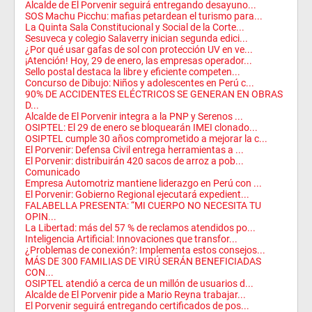
Alcalde de El Porvenir seguirá entregando desayuno...
SOS Machu Picchu: mafias petardean el turismo para...
La Quinta Sala Constitucional y Social de la Corte...
Sesuveca y colegio Salaverry inician segunda edici...
¿Por qué usar gafas de sol con protección UV en ve...
¡Atención! Hoy, 29 de enero, las empresas operador...
Sello postal destaca la libre y eficiente competen...
Concurso de Dibujo: Niños y adolescentes en Perú c...
90% DE ACCIDENTES ELÉCTRICOS SE GENERAN EN OBRAS
D...
Alcalde de El Porvenir integra a la PNP y Serenos ...
OSIPTEL: El 29 de enero se bloquearán IMEI clonado...
OSIPTEL cumple 30 años comprometido a mejorar la c...
El Porvenir: Defensa Civil entrega herramientas a ...
El Porvenir: distribuirán 420 sacos de arroz a pob...
Comunicado
Empresa Automotriz mantiene liderazgo en Perú con ...
El Porvenir: Gobierno Regional ejecutará expedient...
FALABELLA PRESENTA: “MI CUERPO NO NECESITA TU
OPIN...
La Libertad: más del 57 % de reclamos atendidos po...
Inteligencia Artificial: Innovaciones que transfor...
¿Problemas de conexión?: Implementa estos consejos...
MÁS DE 300 FAMILIAS DE VIRÚ SERÁN BENEFICIADAS
CON...
OSIPTEL atendió a cerca de un millón de usuarios d...
Alcalde de El Porvenir pide a Mario Reyna trabajar...
El Porvenir seguirá entregando certificados de pos...