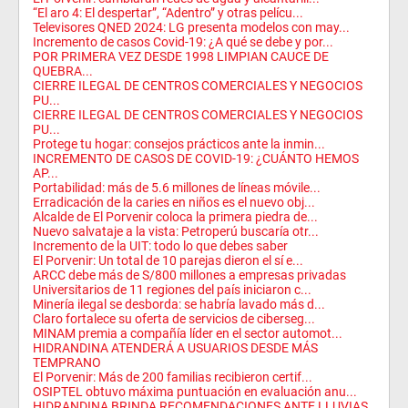
“El aro 4: El despertar”, “Adentro” y otras pelícu...
Televisores QNED 2024: LG presenta modelos con may...
Incremento de casos Covid-19: ¿A qué se debe y por...
POR PRIMERA VEZ DESDE 1998 LIMPIAN CAUCE DE
QUEBRA...
CIERRE ILEGAL DE CENTROS COMERCIALES Y NEGOCIOS
PU...
CIERRE ILEGAL DE CENTROS COMERCIALES Y NEGOCIOS
PU...
Protege tu hogar: consejos prácticos ante la inmin...
INCREMENTO DE CASOS DE COVID-19: ¿CUÁNTO HEMOS
AP...
Portabilidad: más de 5.6 millones de líneas móvile...
Erradicación de la caries en niños es el nuevo obj...
Alcalde de El Porvenir coloca la primera piedra de...
Nuevo salvataje a la vista: Petroperú buscaría otr...
Incremento de la UIT: todo lo que debes saber
El Porvenir: Un total de 10 parejas dieron el sí e...
ARCC debe más de S/800 millones a empresas privadas
Universitarios de 11 regiones del país iniciaron c...
Minería ilegal se desborda: se habría lavado más d...
Claro fortalece su oferta de servicios de ciberseg...
MINAM premia a compañía líder en el sector automot...
HIDRANDINA ATENDERÁ A USUARIOS DESDE MÁS
TEMPRANO
El Porvenir: Más de 200 familias recibieron certif...
OSIPTEL obtuvo máxima puntuación en evaluación anu...
HIDRANDINA BRINDA RECOMENDACIONES ANTE LLUVIAS