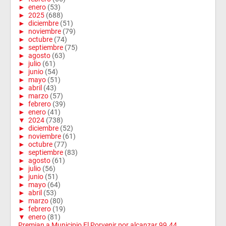
►
enero
(53)
►
2025
(688)
►
diciembre
(51)
►
noviembre
(79)
►
octubre
(74)
►
septiembre
(75)
►
agosto
(63)
►
julio
(61)
►
junio
(54)
►
mayo
(51)
►
abril
(43)
►
marzo
(57)
►
febrero
(39)
►
enero
(41)
▼
2024
(738)
►
diciembre
(52)
►
noviembre
(61)
►
octubre
(77)
►
septiembre
(83)
►
agosto
(61)
►
julio
(56)
►
junio
(51)
►
mayo
(64)
►
abril
(53)
►
marzo
(80)
►
febrero
(19)
▼
enero
(81)
Premian a Municipio El Porvenir por alcanzar 99.44...