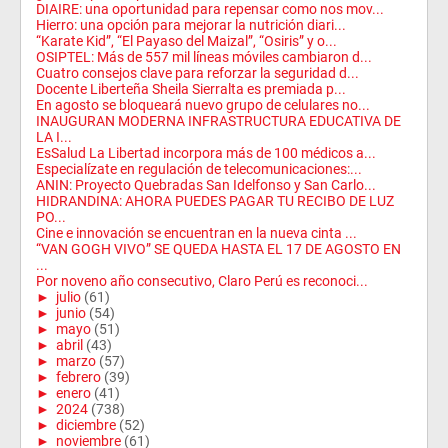
DIAIRE: una oportunidad para repensar como nos mov...
Hierro: una opción para mejorar la nutrición diari...
“Karate Kid”, “El Payaso del Maizal”, “Osiris” y o...
OSIPTEL: Más de 557 mil líneas móviles cambiaron d...
Cuatro consejos clave para reforzar la seguridad d...
Docente Liberteña Sheila Sierralta es premiada p...
En agosto se bloqueará nuevo grupo de celulares no...
INAUGURAN MODERNA INFRASTRUCTURA EDUCATIVA DE
LA I...
EsSalud La Libertad incorpora más de 100 médicos a...
Especialízate en regulación de telecomunicaciones:...
ANIN: Proyecto Quebradas San Idelfonso y San Carlo...
HIDRANDINA: AHORA PUEDES PAGAR TU RECIBO DE LUZ
PO...
Cine e innovación se encuentran en la nueva cinta ...
“VAN GOGH VIVO” SE QUEDA HASTA EL 17 DE AGOSTO EN
...
Por noveno año consecutivo, Claro Perú es reconoci...
►
julio
(61)
►
junio
(54)
►
mayo
(51)
►
abril
(43)
►
marzo
(57)
►
febrero
(39)
►
enero
(41)
►
2024
(738)
►
diciembre
(52)
►
noviembre
(61)