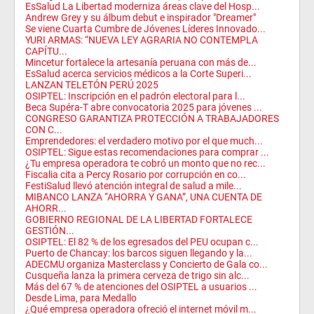
EsSalud La Libertad moderniza áreas clave del Hosp...
Andrew Grey y su álbum debut e inspirador "Dreamer"
Se viene Cuarta Cumbre de Jóvenes Líderes Innovado...
YURI ARMAS: “NUEVA LEY AGRARIA NO CONTEMPLA
CAPÍTU...
Mincetur fortalece la artesanía peruana con más de...
EsSalud acerca servicios médicos a la Corte Superi...
LANZAN TELETÓN PERÚ 2025
OSIPTEL: Inscripción en el padrón electoral para l...
Beca Supéra-T abre convocatoria 2025 para jóvenes ...
CONGRESO GARANTIZA PROTECCIÓN A TRABAJADORES
CON C...
Emprendedores: el verdadero motivo por el que much...
OSIPTEL: Sigue estas recomendaciones para comprar ...
¿Tu empresa operadora te cobró un monto que no rec...
Fiscalia cita a Percy Rosario por corrupción en co...
FestiSalud llevó atención integral de salud a mile...
MIBANCO LANZA “AHORRA Y GANA”, UNA CUENTA DE
AHORR...
GOBIERNO REGIONAL DE LA LIBERTAD FORTALECE
GESTIÓN...
OSIPTEL: El 82 % de los egresados del PEU ocupan c...
Puerto de Chancay: los barcos siguen llegando y la...
ADECMU organiza Masterclass y Concierto de Gala co...
Cusqueña lanza la primera cerveza de trigo sin alc...
Más del 67 % de atenciones del OSIPTEL a usuarios ...
Desde Lima, para Medallo
¿Qué empresa operadora ofreció el internet móvil m...