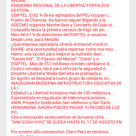
AHORR...
GOBIERNO REGIONAL DE LA LIBERTAD FORTALECE
GESTIÓN...
OSIPTEL: El 82 % de los egresados del PEU ocupan c...
Puerto de Chancay: los barcos siguen llegando y la...
ADECMU organiza Masterclass y Concierto de Gala co...
Cusqueña lanza la primera cerveza de trigo sin alc...
Más del 67 % de atenciones del OSIPTEL a usuarios ...
Desde Lima, para Medallo
¿Qué empresa operadora ofreció el internet móvil m...
DIAIRE: una oportunidad para repensar como nos mov...
Hierro: una opción para mejorar la nutrición diari...
“Karate Kid”, “El Payaso del Maizal”, “Osiris” y o...
OSIPTEL: Más de 557 mil líneas móviles cambiaron d...
Cuatro consejos clave para reforzar la seguridad d...
Docente Liberteña Sheila Sierralta es premiada p...
En agosto se bloqueará nuevo grupo de celulares no...
INAUGURAN MODERNA INFRASTRUCTURA EDUCATIVA DE
LA I...
EsSalud La Libertad incorpora más de 100 médicos a...
Especialízate en regulación de telecomunicaciones:...
ANIN: Proyecto Quebradas San Idelfonso y San Carlo...
HIDRANDINA: AHORA PUEDES PAGAR TU RECIBO DE LUZ
PO...
Cine e innovación se encuentran en la nueva cinta ...
“VAN GOGH VIVO” SE QUEDA HASTA EL 17 DE AGOSTO EN
...
Por noveno año consecutivo, Claro Perú es reconoci...