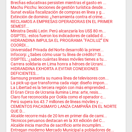
Brechas educativas persisten mientras el gasto en ...
Machu Picchu: lecciones de gestión turística desde...
Sunat evalúa fiscalización de compras en línea y g...
Extinción de dominio: ¿herramienta contra el crime...
RECLAMOS A EMPRESAS OPERADORAS EN EL PRIMER
SEMEST...
Ministra Desilú León: Perú alcanzaría los US$ 80 m...
OSIPTEL: estos fueron los indicadores de calidad d...
HIDRANDINA IMPULSA EL PROGRAMA “FACILUZ” EN
COORDI...
Universidad Privada del Norte desarrolló la primer...
Infocorp: ¿Sabes cómo usar tu línea de crédito? Si...
OSIPTEL: ¿sabes cuántas líneas móviles tienes a tu...
Carrera solidaria en Lima honra a héroes de Ucrani...
HIDRANDINA EXHORTA A EVITAR CONEXIONES
DEFICIENTES...
Samsung presenta su nueva línea de televisores con...
La pick-up que transforma cada viaje: diseño impon...
La Libertad es la tercera región con más emprended...
El Gran Circo de Ucrania ilumina Lima: arte, resis...
Claro fue reconocida por Ookla como el operador c...
Perú supera los 43.7 millones de líneas móviles y ...
CEMENTOS PACASMAYO LANZA CAMPAÑA EN EL NORTE
QUE D...
Alcalde recorre más de 20 km en primer día de cami...
Técnicos peruanos destacan en la XII edición del C...
Alcalde inicia marcha de sacrificio ante incumplim...
Entregan moderno Mercado Municipal a pobladores de...