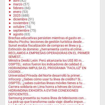
►
abril
(42)
►
marzo
(57)
►
febrero
(66)
►
enero
(53)
▼
2025
(688)
►
diciembre
(51)
►
noviembre
(79)
►
octubre
(74)
►
septiembre
(75)
▼
agosto
(63)
Brechas educativas persisten mientras el gasto en ...
Machu Picchu: lecciones de gestión turística desde...
Sunat evalúa fiscalización de compras en línea y g...
Extinción de dominio: ¿herramienta contra el crime...
RECLAMOS A EMPRESAS OPERADORAS EN EL PRIMER
SEMEST...
Ministra Desilú León: Perú alcanzaría los US$ 80 m...
OSIPTEL: estos fueron los indicadores de calidad d...
HIDRANDINA IMPULSA EL PROGRAMA “FACILUZ” EN
COORDI...
Universidad Privada del Norte desarrolló la primer...
Infocorp: ¿Sabes cómo usar tu línea de crédito? Si...
OSIPTEL: ¿sabes cuántas líneas móviles tienes a tu...
Carrera solidaria en Lima honra a héroes de Ucrani...
HIDRANDINA EXHORTA A EVITAR CONEXIONES
DEFICIENTES...
Samsung presenta su nueva línea de televisores con...
La pick-up que transforma cada viaje: diseño impon...