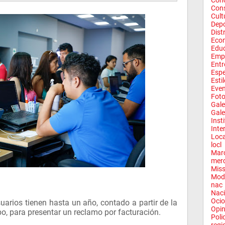
Conc
Con
Cult
Depo
Dist
Eco
Edu
Emp
Entr
Espe
Esti
Eve
Fot
Gale
Gale
Inst
Inte
Loca
locl
Mar
mer
Miss
Mod
nac
Naci
Ocio
arios tienen hasta un año, contado a partir de la
Opin
bo, para presentar un reclamo por facturación.
Poli