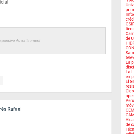
“FAC
cial.
Univ
prim
Info
crédi
OSIP
tiene
Carr
de U
sponsive Advertisement
HID
CON
Sams
tele
La p
dise
La L
empr
El G
resis
Clar
oper
Perú
móvil
és Rafael
CEM
CAM
Alca
de c
Técn