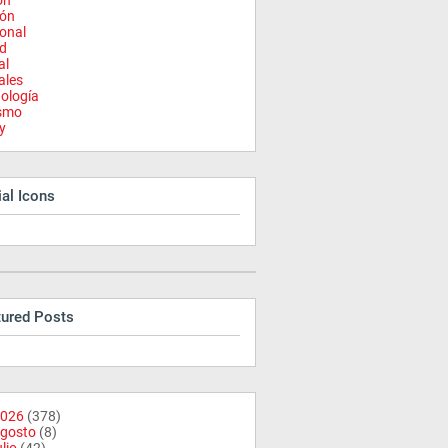
on
ión
onal
d
al
ales
ología
ismo
y
al Icons
tured Posts
026
(378)
gosto
(8)