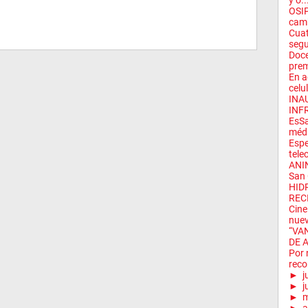
y o..
OSIP
camb
Cuat
segu
Doce
prem
En a
celu
INA
INF
EsSa
médi
Espe
tele
ANIN
San 
HID
RECI
Cine
nuev
“VA
DE A
Por 
reco
►
j
►
j
►