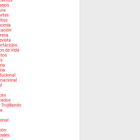
iertos
sejos
ura
rtes
ritos
nomía
cación
resa
evista
ctáculos
los de Vida
ntos
os
ria
ría
itucional
rnacional
l
cas
cados
 Trujillando
a
onal
ión
ciales