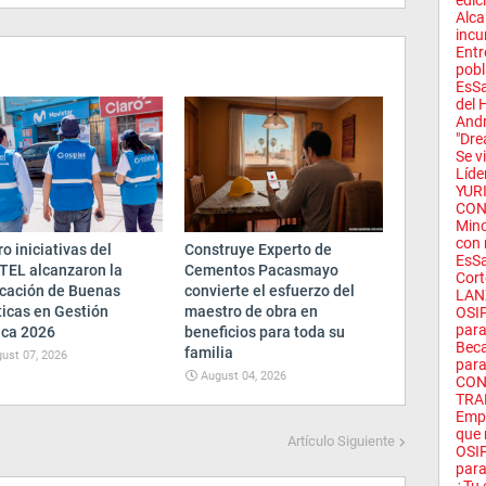
edici
Alca
incu
Entr
pobl
EsSa
del 
Andr
"Dre
Se v
Líde
YUR
CON
Minc
con 
o iniciativas del
Construye Experto de
EsSa
TEL alcanzaron la
Cementos Pacasmayo
Cort
ficación de Buenas
convierte el esfuerzo del
LAN
ticas en Gestión
maestro de obra en
OSIP
para 
ica 2026
beneficios para toda su
Beca
familia
ust 07, 2026
para
August 04, 2026
CON
TRA
Empr
que 
Artículo Siguiente
OSIP
para