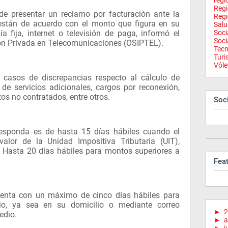
regi
Reg
de presentar un reclamo por facturación ante la
Regi
stán de acuerdo con el monto que figura en su
Salu
ía fija, internet o televisión de paga, informó el
Soci
Soci
ón Privada en Telecomunicaciones (OSIPTEL).
Tecn
Tur
Vóle
 casos de discrepancias respecto al cálculo de
de servicios adicionales, cargos por reconexión,
s no contratados, entre otros.
Soci
responda es de hasta 15 días hábiles cuando el
lor de la Unidad Impositiva Tributaria (UIT),
. Hasta 20 días hábiles para montos superiores a
Fea
uenta con un máximo de cinco días hábiles para
ario, ya sea en su domicilio o mediante correo
►
2
edio.
►
a