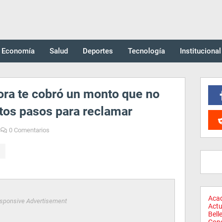
Economía
Salud
Deportes
Tecnología
Institucional
ra te cobró un monto que no
tos pasos para reclamar
0 Comentarios
Aca
sponsive Advertisement
Actu
Bell