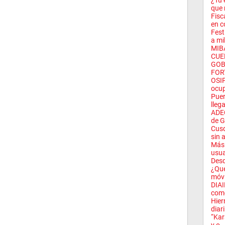
¿Tu 
que 
Fisc
en c
Fest
a mil
MIB
CUE
GOB
FOR
OSIP
ocup
Puer
llega
ADEC
de G
Cusq
sin a
Más 
usua
Desd
¿Qué
móvi
DIAI
como
Hier
diari
“Kar