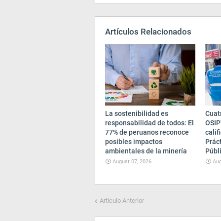
Artículos Relacionados
La sostenibilidad es
Cuatr
responsabilidad de todos: El
OSIP
77% de peruanos reconoce
cali
posibles impactos
Prác
ambientales de la minería
Públ
August 07, 2026
Aug
Artículo Anterior