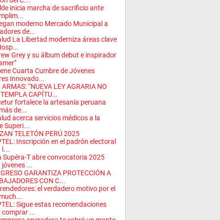
ón del C...
lde inicia marcha de sacrificio ante
mplim...
egan moderno Mercado Municipal a
adores de...
lud La Libertad moderniza áreas clave
Hosp...
ew Grey y su álbum debut e inspirador
amer"
iene Cuarta Cumbre de Jóvenes
res Innovado...
I ARMAS: “NUEVA LEY AGRARIA NO
TEMPLA CAPÍTU...
etur fortalece la artesanía peruana
más de...
lud acerca servicios médicos a la
e Superi...
ZAN TELETÓN PERÚ 2025
TEL: Inscripción en el padrón electoral
l...
 Supéra-T abre convocatoria 2025
 jóvenes ...
GRESO GARANTIZA PROTECCIÓN A
BAJADORES CON C...
endedores: el verdadero motivo por el
much...
TEL: Sigue estas recomendaciones
 comprar ...