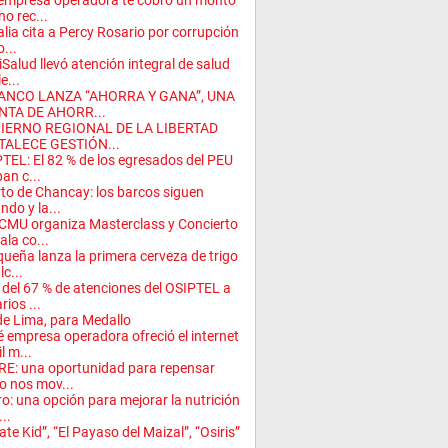
empresa operadora te cobró un monto
no rec...
alia cita a Percy Rosario por corrupción
o...
iSalud llevó atención integral de salud
e...
ANCO LANZA “AHORRA Y GANA”, UNA
NTA DE AHORR...
IERNO REGIONAL DE LA LIBERTAD
TALECE GESTIÓN...
TEL: El 82 % de los egresados del PEU
an c...
to de Chancay: los barcos siguen
ndo y la...
MU organiza Masterclass y Concierto
ala co...
ueña lanza la primera cerveza de trigo
lc...
del 67 % de atenciones del OSIPTEL a
rios ...
e Lima, para Medallo
 empresa operadora ofreció el internet
l m...
RE: una oportunidad para repensar
 nos mov...
ro: una opción para mejorar la nutrición
...
ate Kid”, “El Payaso del Maizal”, “Osiris”