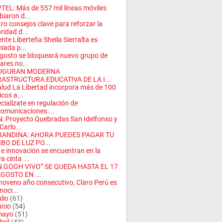
.
TEL: Más de 557 mil líneas móviles
iaron d...
ro consejos clave para reforzar la
ridad d...
nte Liberteña Sheila Sierralta es
iada p...
gosto se bloqueará nuevo grupo de
lares no...
UGURAN MODERNA
RASTRUCTURA EDUCATIVA DE LA I...
lud La Libertad incorpora más de 100
cos a...
cialízate en regulación de
comunicaciones:...
: Proyecto Quebradas San Idelfonso y
Carlo...
RANDINA: AHORA PUEDES PAGAR TU
BO DE LUZ PO...
 e innovación se encuentran en la
a cinta ...
N GOGH VIVO” SE QUEDA HASTA EL 17
GOSTO EN ...
noveno año consecutivo, Claro Perú es
noci...
ulio
(61)
unio
(54)
mayo
(51)