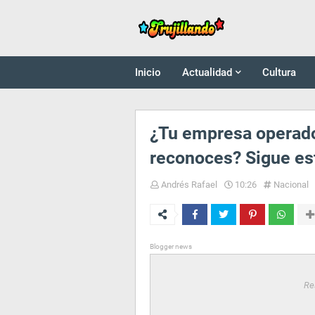
Inicio
Actualidad
Cultura
¿Tu empresa operado
reconoces? Sigue es
Andrés Rafael
10:26
Nacional
Blogger news
Re