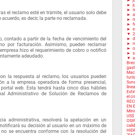
►
j
►
j
►
as el reclamo esté en trámite, el usuario solo debe
►
a
 acuerdo, es decir, la parte no reclamada.
►
m
►
f
►
e
▼
2
, contado a partir de la fecha de vencimiento del
►
d
►
n
amo por facturación. Asimismo, pueden reclamar
►
o
empresa hizo el requerimiento de cobro o notificó
►
s
untamente adeudado.
▼
a
Brec
gast
Mach
on la respuesta al reclamo, los usuarios pueden
turí
ión a la empresa operadora de forma presencial,
Suna
línea
l portal web. Esta tendrá hasta cinco días hábiles
Exti
unal Administrativo de Solución de Reclamos de
el cr
REC
EN 
Mini
US$ 
cia administrativa, resolverá la apelación en un
OSIP
 notificará su decisión al usuario en un máximo de
cali
HID
io no se encuentra conforme con la resolución del