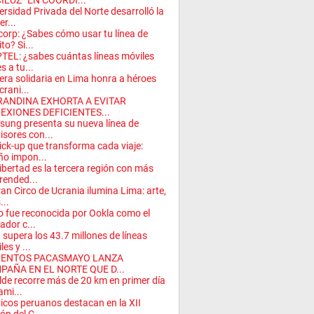
ILUZ” EN COORDI...
ersidad Privada del Norte desarrolló la
er...
corp: ¿Sabes cómo usar tu línea de
to? Si...
TEL: ¿sabes cuántas líneas móviles
s a tu...
era solidaria en Lima honra a héroes
crani...
RANDINA EXHORTA A EVITAR
EXIONES DEFICIENTES...
ung presenta su nueva línea de
visores con...
ick-up que transforma cada viaje:
ño impon...
ibertad es la tercera región con más
ended...
ran Circo de Ucrania ilumina Lima: arte,
...
o fue reconocida por Ookla como el
ador c...
 supera los 43.7 millones de líneas
es y ...
ENTOS PACASMAYO LANZA
PAÑA EN EL NORTE QUE D...
lde recorre más de 20 km en primer día
ami...
icos peruanos destacan en la XII