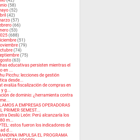
ulio
(42)
unio
(58)
mayo
(52)
bril
(42)
arzo
(57)
ebrero
(66)
nero
(53)
025
(688)
iciembre
(51)
oviembre
(79)
ctubre
(74)
eptiembre
(75)
gosto
(63)
has educativas persisten mientras el
o en ...
u Picchu: lecciones de gestión
stica desde...
t evalúa fiscalización de compras en
 y g...
nción de dominio: ¿herramienta contra
ime...
LAMOS A EMPRESAS OPERADORAS
EL PRIMER SEMEST...
stra Desilú León: Perú alcanzaría los
80 m...
TEL: estos fueron los indicadores de
dad d...
RANDINA IMPULSA EL PROGRAMA