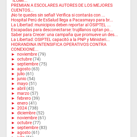
“ILUMI...
PREMIAN A ESCOLARES AUTORES DE LOS MEJORES
CUENTOS...
¡No te quedes sin señal! Verifica si contarás con ...
Hospital Perú de EsSalud llega a Pacasmayo para br...
La Libertad: municipios deben reportar al OSIPTEL ...
Escapadas para desconectarse: trujillanos optan po...
Saber para Crecer: una campaña que promueve un des...
La Libertad: OSIPTEL capacitó a la PNP y Ministeri...
HIDRANDINA INTENSIFICA OPERATIVOS CONTRA
CONEXIONE...
►
noviembre
(79)
►
octubre
(74)
►
septiembre
(75)
►
agosto
(63)
►
julio
(61)
►
junio
(54)
►
mayo
(51)
►
abril
(43)
►
marzo
(57)
►
febrero
(39)
►
enero
(41)
►
2024
(738)
►
diciembre
(52)
►
noviembre
(61)
►
octubre
(77)
►
septiembre
(83)
►
agosto
(61)