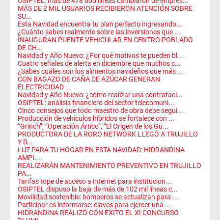
OSIPTEL: más de 478 000 líneas cambiaron de empres...
MÁS DE 2 MIL USUARIOS RECIBIERON ATENCIÓN SOBRE
SU...
Esta Navidad encuentra tu plan perfecto ingresando...
¿Cuánto sabes realmente sobre las inversiones que ...
INAUGURAN PUENTE VEHICULAR EN CENTRO POBLADO
DE CH...
Navidad y Año Nuevo: ¿Por qué motivos te pueden bl...
Cuatro señales de alerta en diciembre que muchos c...
¿Sabes cuáles son los alimentos navideños que más ...
CON BAGAZO DE CAÑA DE AZÚCAR GENERAN
ELECTRICIDAD ...
Navidad y Año Nuevo: ¿cómo realizar una contrataci...
OSIPTEL: análisis financiero del sector telecomuni...
Cinco consejos que todo maestro de obra debe segui...
Producción de vehículos híbridos se fortalece con ...
“Grinch”, “Operación Ártico”, “El Origen de los Gu...
PRODUCTORA DE LA RORO NETWORK LLEGÓ A TRUJILLO
Y D...
LUZ PARA TU HOGAR EN ESTA NAVIDAD: HIDRANDINA
AMPL...
REALIZARÁN MANTENIMIENTO PREVENTIVO EN TRUJILLO
PA...
Tarifas tope de acceso a internet para institucion...
OSIPTEL dispuso la baja de más de 102 mil líneas c...
Movilidad sostenible: bomberos se actualizan para ...
Participar es informarse: claves para ejercer una ...
HIDRANDINA REALIZÓ CON ÉXITO EL XI CONCURSO