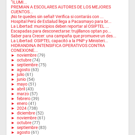
“ILUMI...
PREMIAN A ESCOLARES AUTORES DE LOS MEJORES
CUENTOS...
¡No te quedes sin señal! Verifica si contarás con ...
Hospital Perú de EsSalud llega a Pacasmayo para br...
La Libertad: municipios deben reportar al OSIPTEL ...
Escapadas para desconectarse: trujillanos optan po...
Saber para Crecer: una campaña que promueve un des...
La Libertad: OSIPTEL capacitó a la PNP y Ministeri...
HIDRANDINA INTENSIFICA OPERATIVOS CONTRA
CONEXIONE...
►
noviembre
(79)
►
octubre
(74)
►
septiembre
(75)
►
agosto
(63)
►
julio
(61)
►
junio
(54)
►
mayo
(51)
►
abril
(43)
►
marzo
(57)
►
febrero
(39)
►
enero
(41)
►
2024
(738)
►
diciembre
(52)
►
noviembre
(61)
►
octubre
(77)
►
septiembre
(83)
►
agosto
(61)