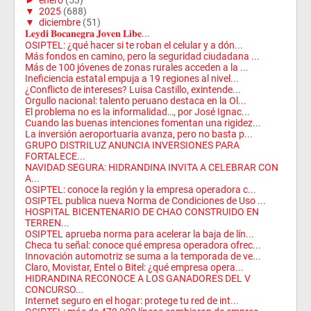
►
enero
(53)
▼
2025
(688)
▼
diciembre
(51)
𝐋𝐞𝐲𝐝𝐢 𝐁𝐨𝐜𝐚𝐧𝐞𝐠𝐫𝐚 𝐉𝐨𝐯𝐞𝐧 𝐋𝐢𝐛𝐞...
OSIPTEL: ¿qué hacer si te roban el celular y a dón...
Más fondos en camino, pero la seguridad ciudadana ...
Más de 100 jóvenes de zonas rurales acceden a la ...
Ineficiencia estatal empuja a 19 regiones al nivel...
¿Conflicto de intereses? Luisa Castillo, exintende...
Orgullo nacional: talento peruano destaca en la Ol...
El problema no es la informalidad…, por José Ignac...
Cuando las buenas intenciones fomentan una rigidez...
La inversión aeroportuaria avanza, pero no basta p...
GRUPO DISTRILUZ ANUNCIA INVERSIONES PARA
FORTALECE...
NAVIDAD SEGURA: HIDRANDINA INVITA A CELEBRAR CON
A...
OSIPTEL: conoce la región y la empresa operadora c...
OSIPTEL publica nueva Norma de Condiciones de Uso ...
HOSPITAL BICENTENARIO DE CHAO CONSTRUIDO EN
TERREN...
OSIPTEL aprueba norma para acelerar la baja de lín...
Checa tu señal: conoce qué empresa operadora ofrec...
Innovación automotriz se suma a la temporada de ve...
Claro, Movistar, Entel o Bitel: ¿qué empresa opera...
HIDRANDINA RECONOCE A LOS GANADORES DEL V
CONCURSO...
Internet seguro en el hogar: protege tu red de int...