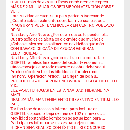
OSIPTEL: más de 478 000 líneas cambiaron de empres...
MÁS DE 2 MIL USUARIOS RECIBIERON ATENCIÓN SOBRE
SU...
Esta Navidad encuentra tu plan perfecto ingresando...
¿Cuánto sabes realmente sobre las inversiones que ...
INAUGURAN PUENTE VEHICULAR EN CENTRO POBLADO
DE CH...
Navidad y Año Nuevo: ¿Por qué motivos te pueden bl...
Cuatro señales de alerta en diciembre que muchos c...
¿Sabes cuáles son los alimentos navideños que más ...
CON BAGAZO DE CAÑA DE AZÚCAR GENERAN
ELECTRICIDAD ...
Navidad y Año Nuevo: ¿cómo realizar una contrataci...
OSIPTEL: análisis financiero del sector telecomuni...
Cinco consejos que todo maestro de obra debe segui...
Producción de vehículos híbridos se fortalece con ...
“Grinch”, “Operación Ártico”, “El Origen de los Gu...
PRODUCTORA DE LA RORO NETWORK LLEGÓ A TRUJILLO
Y D...
LUZ PARA TU HOGAR EN ESTA NAVIDAD: HIDRANDINA
AMPL...
REALIZARÁN MANTENIMIENTO PREVENTIVO EN TRUJILLO
PA...
Tarifas tope de acceso a internet para institucion...
OSIPTEL dispuso la baja de más de 102 mil líneas c...
Movilidad sostenible: bomberos se actualizan para ...
Participar es informarse: claves para ejercer una ...
HIDRANDINA REALIZÓ CON ÉXITO EL XI CONCURSO