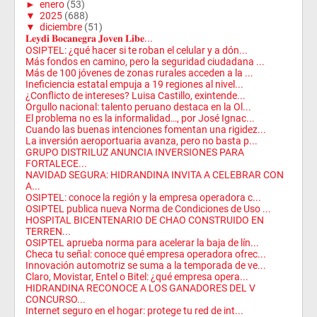
►
enero
(53)
▼
2025
(688)
▼
diciembre
(51)
𝐋𝐞𝐲𝐝𝐢 𝐁𝐨𝐜𝐚𝐧𝐞𝐠𝐫𝐚 𝐉𝐨𝐯𝐞𝐧 𝐋𝐢𝐛𝐞...
OSIPTEL: ¿qué hacer si te roban el celular y a dón...
Más fondos en camino, pero la seguridad ciudadana ...
Más de 100 jóvenes de zonas rurales acceden a la ...
Ineficiencia estatal empuja a 19 regiones al nivel...
¿Conflicto de intereses? Luisa Castillo, exintende...
Orgullo nacional: talento peruano destaca en la Ol...
El problema no es la informalidad…, por José Ignac...
Cuando las buenas intenciones fomentan una rigidez...
La inversión aeroportuaria avanza, pero no basta p...
GRUPO DISTRILUZ ANUNCIA INVERSIONES PARA
FORTALECE...
NAVIDAD SEGURA: HIDRANDINA INVITA A CELEBRAR CON
A...
OSIPTEL: conoce la región y la empresa operadora c...
OSIPTEL publica nueva Norma de Condiciones de Uso ...
HOSPITAL BICENTENARIO DE CHAO CONSTRUIDO EN
TERREN...
OSIPTEL aprueba norma para acelerar la baja de lín...
Checa tu señal: conoce qué empresa operadora ofrec...
Innovación automotriz se suma a la temporada de ve...
Claro, Movistar, Entel o Bitel: ¿qué empresa opera...
HIDRANDINA RECONOCE A LOS GANADORES DEL V
CONCURSO...
Internet seguro en el hogar: protege tu red de int...