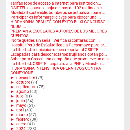
Tarifas tope de acceso a internet para institucion...
OSIPTEL dispuso la baja de más de 102 mil líneas c...
Movilidad sostenible: bomberos se actualizan para ...
Participar es informarse: claves para ejercer una ...
HIDRANDINA REALIZÓ CON ÉXITO EL XI CONCURSO
“ILUMI...
PREMIAN A ESCOLARES AUTORES DE LOS MEJORES
CUENTOS...
¡No te quedes sin señal! Verifica si contarás con ...
Hospital Perú de EsSalud llega a Pacasmayo para br...
La Libertad: municipios deben reportar al OSIPTEL ...
Escapadas para desconectarse: trujillanos optan po...
Saber para Crecer: una campaña que promueve un des...
La Libertad: OSIPTEL capacitó a la PNP y Ministeri...
HIDRANDINA INTENSIFICA OPERATIVOS CONTRA
CONEXIONE...
►
noviembre
(79)
►
octubre
(74)
►
septiembre
(75)
►
agosto
(63)
►
julio
(61)
►
junio
(54)
►
mayo
(51)
►
abril
(43)
►
marzo
(57)
►
febrero
(39)
►
enero
(41)
►
2024
(738)