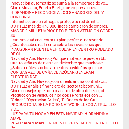
Innovación automotriz se suma a la temporada de ve...
Claro, Movistar, Entel o Bitel: ¿qué empresa opera...
HIDRANDINA RECONOCE A LOS GANADORES DEL V
CONCURSO...
Internet seguro en el hogar: protege tu red de int...
OSIPTEL: más de 478 000 líneas cambiaron de empres...
MÁS DE 2 MIL USUARIOS RECIBIERON ATENCIÓN SOBRE
SU...
Esta Navidad encuentra tu plan perfecto ingresando...
¿Cuánto sabes realmente sobre las inversiones que ...
INAUGURAN PUENTE VEHICULAR EN CENTRO POBLADO
DE CH...
Navidad y Año Nuevo: ¿Por qué motivos te pueden bl...
Cuatro señales de alerta en diciembre que muchos c...
¿Sabes cuáles son los alimentos navideños que más ...
CON BAGAZO DE CAÑA DE AZÚCAR GENERAN
ELECTRICIDAD ...
Navidad y Año Nuevo: ¿cómo realizar una contrataci...
OSIPTEL: análisis financiero del sector telecomuni...
Cinco consejos que todo maestro de obra debe segui...
Producción de vehículos híbridos se fortalece con ...
“Grinch”, “Operación Ártico”, “El Origen de los Gu...
PRODUCTORA DE LA RORO NETWORK LLEGÓ A TRUJILLO
Y D...
LUZ PARA TU HOGAR EN ESTA NAVIDAD: HIDRANDINA
AMPL...
REALIZARÁN MANTENIMIENTO PREVENTIVO EN TRUJILLO
PA...