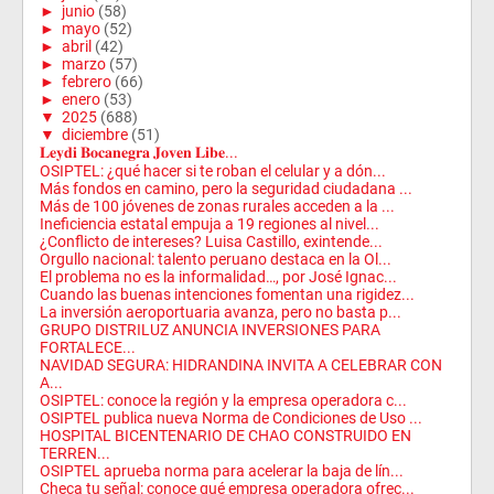
►
junio
(58)
►
mayo
(52)
►
abril
(42)
►
marzo
(57)
►
febrero
(66)
►
enero
(53)
▼
2025
(688)
▼
diciembre
(51)
𝐋𝐞𝐲𝐝𝐢 𝐁𝐨𝐜𝐚𝐧𝐞𝐠𝐫𝐚 𝐉𝐨𝐯𝐞𝐧 𝐋𝐢𝐛𝐞...
OSIPTEL: ¿qué hacer si te roban el celular y a dón...
Más fondos en camino, pero la seguridad ciudadana ...
Más de 100 jóvenes de zonas rurales acceden a la ...
Ineficiencia estatal empuja a 19 regiones al nivel...
¿Conflicto de intereses? Luisa Castillo, exintende...
Orgullo nacional: talento peruano destaca en la Ol...
El problema no es la informalidad…, por José Ignac...
Cuando las buenas intenciones fomentan una rigidez...
La inversión aeroportuaria avanza, pero no basta p...
GRUPO DISTRILUZ ANUNCIA INVERSIONES PARA
FORTALECE...
NAVIDAD SEGURA: HIDRANDINA INVITA A CELEBRAR CON
A...
OSIPTEL: conoce la región y la empresa operadora c...
OSIPTEL publica nueva Norma de Condiciones de Uso ...
HOSPITAL BICENTENARIO DE CHAO CONSTRUIDO EN
TERREN...
OSIPTEL aprueba norma para acelerar la baja de lín...
Checa tu señal: conoce qué empresa operadora ofrec...