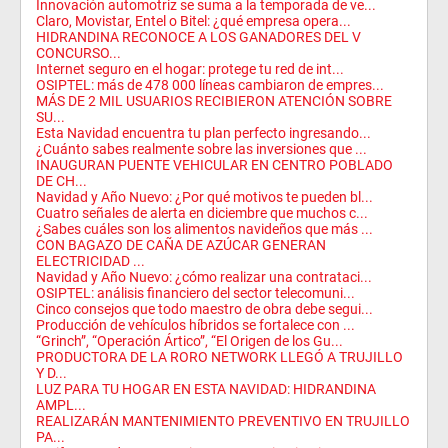
Innovación automotriz se suma a la temporada de ve...
Claro, Movistar, Entel o Bitel: ¿qué empresa opera...
HIDRANDINA RECONOCE A LOS GANADORES DEL V
CONCURSO...
Internet seguro en el hogar: protege tu red de int...
OSIPTEL: más de 478 000 líneas cambiaron de empres...
MÁS DE 2 MIL USUARIOS RECIBIERON ATENCIÓN SOBRE
SU...
Esta Navidad encuentra tu plan perfecto ingresando...
¿Cuánto sabes realmente sobre las inversiones que ...
INAUGURAN PUENTE VEHICULAR EN CENTRO POBLADO
DE CH...
Navidad y Año Nuevo: ¿Por qué motivos te pueden bl...
Cuatro señales de alerta en diciembre que muchos c...
¿Sabes cuáles son los alimentos navideños que más ...
CON BAGAZO DE CAÑA DE AZÚCAR GENERAN
ELECTRICIDAD ...
Navidad y Año Nuevo: ¿cómo realizar una contrataci...
OSIPTEL: análisis financiero del sector telecomuni...
Cinco consejos que todo maestro de obra debe segui...
Producción de vehículos híbridos se fortalece con ...
“Grinch”, “Operación Ártico”, “El Origen de los Gu...
PRODUCTORA DE LA RORO NETWORK LLEGÓ A TRUJILLO
Y D...
LUZ PARA TU HOGAR EN ESTA NAVIDAD: HIDRANDINA
AMPL...
REALIZARÁN MANTENIMIENTO PREVENTIVO EN TRUJILLO
PA...