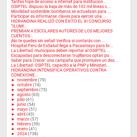
Tarifas tope de acceso a internet para institucion...
OSIPTEL dispuso la baja de más de 102 mil líneas c...
Movilidad sostenible: bomberos se actualizan para ...
Participar es informarse: claves para ejercer una ...
HIDRANDINA REALIZÓ CON ÉXITO EL XI CONCURSO
“ILUMI...
PREMIAN A ESCOLARES AUTORES DE LOS MEJORES
CUENTOS...
¡No te quedes sin señal! Verifica si contarás con ...
Hospital Perú de EsSalud llega a Pacasmayo para br...
La Libertad: municipios deben reportar al OSIPTEL ...
Escapadas para desconectarse: trujillanos optan po...
Saber para Crecer: una campaña que promueve un des...
La Libertad: OSIPTEL capacitó a la PNP y Ministeri...
HIDRANDINA INTENSIFICA OPERATIVOS CONTRA
CONEXIONE...
►
noviembre
(79)
►
octubre
(74)
►
septiembre
(75)
►
agosto
(63)
►
julio
(61)
►
junio
(54)
►
mayo
(51)
►
abril
(43)
►
marzo
(57)
►
febrero
(39)
►
enero
(41)
►
2024
(738)