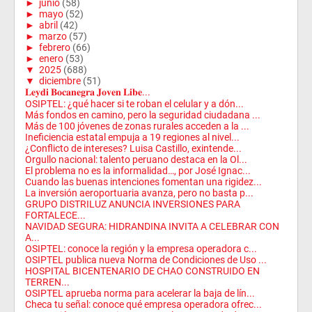
►
junio
(58)
►
mayo
(52)
►
abril
(42)
►
marzo
(57)
►
febrero
(66)
►
enero
(53)
▼
2025
(688)
▼
diciembre
(51)
𝐋𝐞𝐲𝐝𝐢 𝐁𝐨𝐜𝐚𝐧𝐞𝐠𝐫𝐚 𝐉𝐨𝐯𝐞𝐧 𝐋𝐢𝐛𝐞...
OSIPTEL: ¿qué hacer si te roban el celular y a dón...
Más fondos en camino, pero la seguridad ciudadana ...
Más de 100 jóvenes de zonas rurales acceden a la ...
Ineficiencia estatal empuja a 19 regiones al nivel...
¿Conflicto de intereses? Luisa Castillo, exintende...
Orgullo nacional: talento peruano destaca en la Ol...
El problema no es la informalidad…, por José Ignac...
Cuando las buenas intenciones fomentan una rigidez...
La inversión aeroportuaria avanza, pero no basta p...
GRUPO DISTRILUZ ANUNCIA INVERSIONES PARA
FORTALECE...
NAVIDAD SEGURA: HIDRANDINA INVITA A CELEBRAR CON
A...
OSIPTEL: conoce la región y la empresa operadora c...
OSIPTEL publica nueva Norma de Condiciones de Uso ...
HOSPITAL BICENTENARIO DE CHAO CONSTRUIDO EN
TERREN...
OSIPTEL aprueba norma para acelerar la baja de lín...
Checa tu señal: conoce qué empresa operadora ofrec...