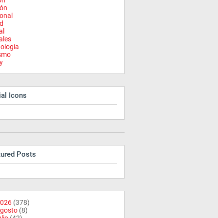
on
ión
onal
d
al
ales
ología
ismo
y
al Icons
tured Posts
026
(378)
gosto
(8)