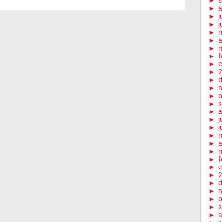
►
s
►
a
►
j
►
j
►
►
a
►
m
►
f
►
e
►
2
►
d
►
n
►
o
►
s
►
a
►
j
►
j
►
►
a
►
m
►
f
►
e
►
2
►
d
►
n
►
o
►
s
►
a