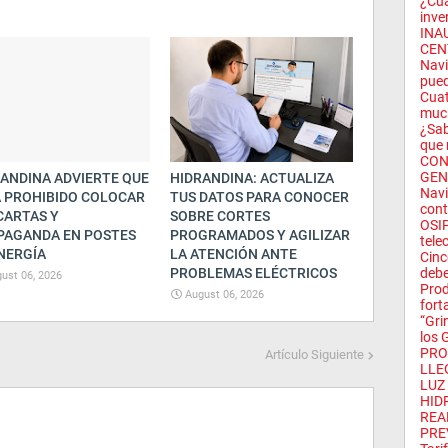
¿Cuá
inve
INA
CEN
Navi
pued
Cuat
much
¿Sab
que 
CON
GEN
ANDINA ADVIERTE QUE
HIDRANDINA: ACTUALIZA
Navi
 PROHIBIDO COLOCAR
TUS DATOS PARA CONOCER
cont
CARTAS Y
SOBRE CORTES
OSIP
PAGANDA EN POSTES
PROGRAMADOS Y AGILIZAR
tele
NERGÍA
LA ATENCIÓN ANTE
Cinc
PROBLEMAS ELÉCTRICOS
debe
ust 06, 2026
Prod
August 06, 2026
fort
“Gri
los 
PRO
Artículo Siguiente
LLEG
LUZ
HID
REA
PRE