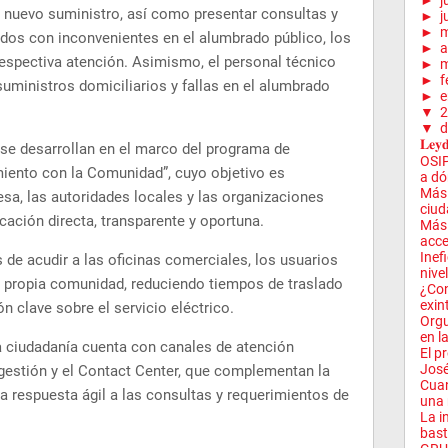
►
j
n nuevo suministro, así como presentar consultas y
►
j
►
dos con inconvenientes en el alumbrado público, los
►
a
respectiva atención. Asimismo, el personal técnico
►
m
►
f
uministros domiciliarios y fallas en el alumbrado
►
e
▼
2
▼
d
𝐋𝐞𝐲𝐝
se desarrollan en el marco del programa de
OSIP
miento con la Comunidad”, cuyo objetivo es
a dó
Más 
resa, las autoridades locales y las organizaciones
ciud
ación directa, transparente y oportuna.
Más 
acce
Inef
 de acudir a las oficinas comerciales, los usuarios
nivel
u propia comunidad, reduciendo tiempos de traslado
¿Con
exin
n clave sobre el servicio eléctrico.
Orgu
en la
a ciudadanía cuenta con canales de atención
El p
José
ogestión y el Contact Center, que complementan la
Cuan
a respuesta ágil a las consultas y requerimientos de
una 
La i
bast