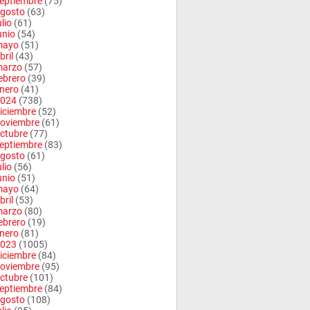
eptiembre
(75)
gosto
(63)
ulio
(61)
unio
(54)
mayo
(51)
bril
(43)
arzo
(57)
ebrero
(39)
nero
(41)
024
(738)
iciembre
(52)
oviembre
(61)
ctubre
(77)
eptiembre
(83)
gosto
(61)
ulio
(56)
unio
(51)
mayo
(64)
bril
(53)
arzo
(80)
ebrero
(19)
nero
(81)
023
(1005)
iciembre
(84)
oviembre
(95)
ctubre
(101)
eptiembre
(84)
gosto
(108)