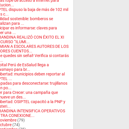
fas tope de acceso a internet para
tucion...
TEL dispuso la baja de más de 102 mil
s c...
lidad sostenible: bomberos se
alizan para ...
icipar es informarse: claves para
er una ...
RANDINA REALIZÓ CON ÉXITO EL XI
CURSO “ILUMI...
MIAN A ESCOLARES AUTORES DE LOS
ORES CUENTOS...
te quedes sin señal! Verifica si contarás
..
ital Perú de EsSalud llega a
smayo para br...
ibertad: municipios deben reportar al
TEL ...
padas para desconectarse: trujillanos
n po...
r para Crecer: una campaña que
ueve un des...
ibertad: OSIPTEL capacitó a la PNP y
teri...
RANDINA INTENSIFICA OPERATIVOS
TRA CONEXIONE...
oviembre
(79)
ctubre
(74)