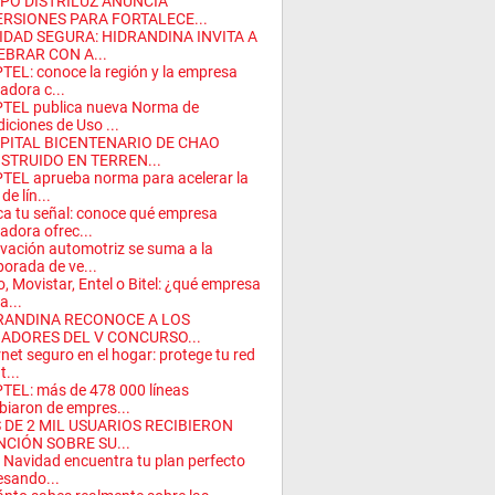
PO DISTRILUZ ANUNCIA
ERSIONES PARA FORTALECE...
IDAD SEGURA: HIDRANDINA INVITA A
EBRAR CON A...
TEL: conoce la región y la empresa
adora c...
TEL publica nueva Norma de
iciones de Uso ...
PITAL BICENTENARIO DE CHAO
STRUIDO EN TERREN...
TEL aprueba norma para acelerar la
de lín...
a tu señal: conoce qué empresa
adora ofrec...
vación automotriz se suma a la
orada de ve...
o, Movistar, Entel o Bitel: ¿qué empresa
a...
RANDINA RECONOCE A LOS
ADORES DEL V CONCURSO...
rnet seguro en el hogar: protege tu red
t...
TEL: más de 478 000 líneas
iaron de empres...
 DE 2 MIL USUARIOS RECIBIERON
NCIÓN SOBRE SU...
 Navidad encuentra tu plan perfecto
esando...