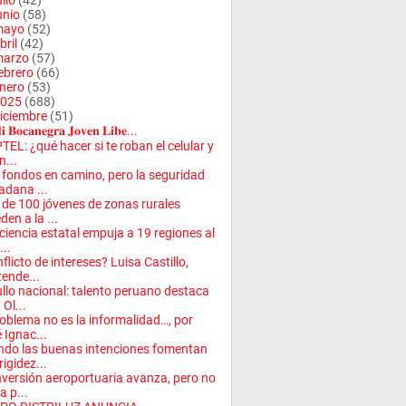
ulio
(42)
unio
(58)
mayo
(52)
bril
(42)
arzo
(57)
ebrero
(66)
nero
(53)
025
(688)
iciembre
(51)
𝐢 𝐁𝐨𝐜𝐚𝐧𝐞𝐠𝐫𝐚 𝐉𝐨𝐯𝐞𝐧 𝐋𝐢𝐛𝐞...
TEL: ¿qué hacer si te roban el celular y
n...
fondos en camino, pero la seguridad
adana ...
de 100 jóvenes de zonas rurales
den a la ...
iciencia estatal empuja a 19 regiones al
...
flicto de intereses? Luisa Castillo,
tende...
llo nacional: talento peruano destaca
 Ol...
roblema no es la informalidad…, por
 Ignac...
do las buenas intenciones fomentan
rigidez...
nversión aeroportuaria avanza, pero no
a p...