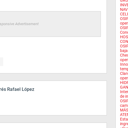
GRU
INV
NAV
CEL
OSIP
oper
sponsive Advertisement
OSIP
Cond
HOS
CON
OSIP
baja 
Chec
oper
Inno
temp
Clar
oper
HID
GAN
és Rafael López
Inte
de in
OSIP
camb
MÁS
ATE
Esta
ingr