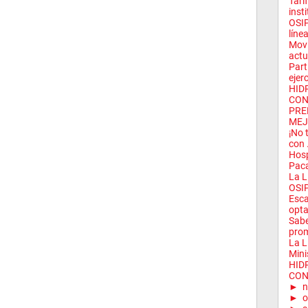
Tari
insti
OSIP
línea
Movi
actu
Part
ejerc
HID
CON
PRE
MEJ
¡No 
con .
Hosp
Paca
La L
OSIP
Esca
opta
Sabe
prom
La L
Minis
HID
CON
►
n
►
o