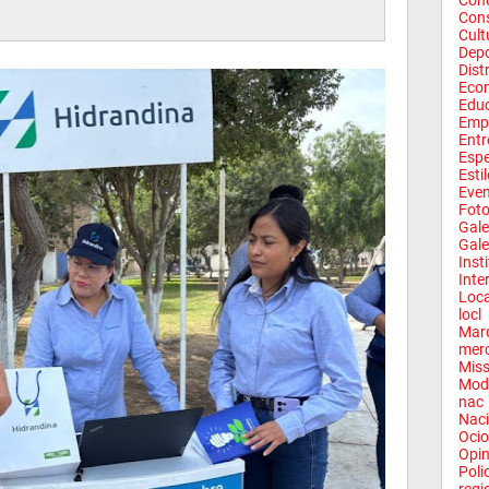
Conc
Con
Cult
Depo
Dist
Eco
Edu
Emp
Entr
Espe
Esti
Eve
Fot
Gale
Gale
Inst
Inte
Loca
locl
Mar
mer
Miss
Mod
nac
Naci
Ocio
Opin
Poli