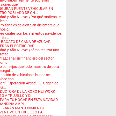
nto sabes realmente sobre las
rsiones que ...
UGURAN PUENTE VEHICULAR EN
TRO POBLADO DE CH...
dad y Año Nuevo: ¿Por qué motivos te
en bl...
ro señales de alerta en diciembre que
os c...
es cuáles son los alimentos navideños
más ...
 BAGAZO DE CAÑA DE AZÚCAR
ERAN ELECTRICIDAD ...
dad y Año Nuevo: ¿cómo realizar una
rataci...
TEL: análisis financiero del sector
comuni...
o consejos que todo maestro de obra
 segui...
ucción de vehículos híbridos se
alece con ...
nch”, “Operación Ártico”, “El Origen de
Gu...
DUCTORA DE LA RORO NETWORK
Ó A TRUJILLO Y D...
 PARA TU HOGAR EN ESTA NAVIDAD:
RANDINA AMPL...
LIZARÁN MANTENIMIENTO
VENTIVO EN TRUJILLO PA...