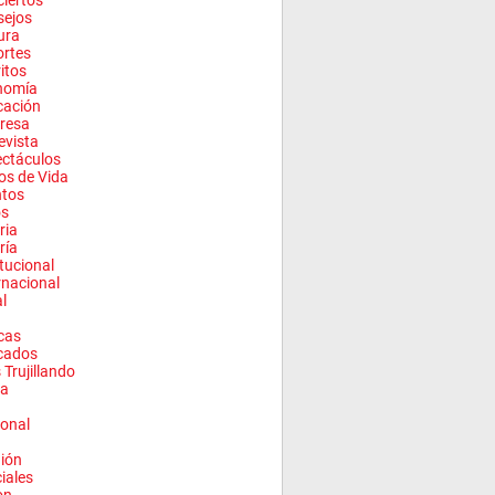
iertos
sejos
ura
rtes
ritos
nomía
cación
resa
evista
ctáculos
los de Vida
ntos
os
ria
ría
itucional
rnacional
l
cas
cados
 Trujillando
a
onal
ión
ciales