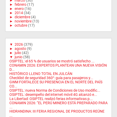
►
marzo
(30)
►
febrero
(17)
►
enero
(16)
►
2014
(34)
►
diciembre
(4)
►
noviembre
(13)
►
octubre
(17)
▼
2026
(379)
►
agosto
(9)
►
julio
(42)
▼
junio
(58)
OSIPTEL: el 65 % de usuarios se mostró satisfecho ...
CONAMIN 2026: EXPERTOS PLANTEAN UNA NUEVA VISIÓN
D...
HISTÓRICO LLENO TOTAL EN JULCÁN
Checklist de seguridad 360°: guía para pasajeros y...
GWM FORTALECE SU PRESENCIA EN EL NORTE DEL PAÍS
CO...
OSIPTEL: nueva Norma de Condiciones de Uso modific...
OSIPTEL: desempeño del internet móvil 4G alcanzó e...
La Libertad: OSIPTEL realizó ferias informativas p...
CONAMIN 2026: “EL PERÚ MINERO ESTÁ PREPARADO PARA
...
HIDRANDINA: III FERIA REGIONAL DE PRODUCTOS REÚNE
...