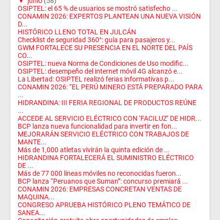
▼
junio
(58)
OSIPTEL: el 65 % de usuarios se mostró satisfecho ...
CONAMIN 2026: EXPERTOS PLANTEAN UNA NUEVA VISIÓN
D...
HISTÓRICO LLENO TOTAL EN JULCÁN
Checklist de seguridad 360°: guía para pasajeros y...
GWM FORTALECE SU PRESENCIA EN EL NORTE DEL PAÍS
CO...
OSIPTEL: nueva Norma de Condiciones de Uso modific...
OSIPTEL: desempeño del internet móvil 4G alcanzó e...
La Libertad: OSIPTEL realizó ferias informativas p...
CONAMIN 2026: “EL PERÚ MINERO ESTÁ PREPARADO PARA
...
HIDRANDINA: III FERIA REGIONAL DE PRODUCTOS REÚNE
...
ACCEDE AL SERVICIO ELÉCTRICO CON ‘FACILUZ’ DE HIDR...
BCP lanza nueva funcionalidad para invertir en fon...
MEJORARÁN SERVICIO ELÉCTRICO CON TRABAJOS DE
MANTE...
Más de 1,000 atletas vivirán la quinta edición de ...
HIDRANDINA FORTALECERÁ EL SUMINISTRO ELÉCTRICO
DE ...
Más de 77 000 líneas móviles no reconocidas fueron...
BCP lanza “Peruanos que Suman”: concurso premiará ...
CONAMIN 2026: EMPRESAS CONCRETAN VENTAS DE
MAQUINA...
CONGRESO APRUEBA HISTÓRICO PLENO TEMÁTICO DE
SANEA...