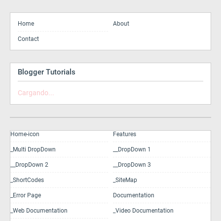
Home
About
Contact
Blogger Tutorials
Cargando...
Home-icon
Features
_Multi DropDown
__DropDown 1
__DropDown 2
__DropDown 3
_ShortCodes
_SiteMap
_Error Page
Documentation
_Web Documentation
_Video Documentation