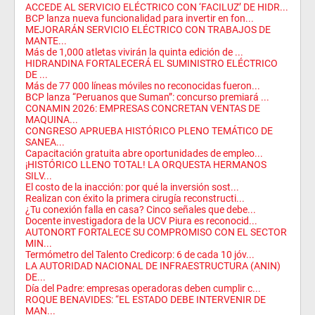
ACCEDE AL SERVICIO ELÉCTRICO CON ‘FACILUZ’ DE HIDR...
BCP lanza nueva funcionalidad para invertir en fon...
MEJORARÁN SERVICIO ELÉCTRICO CON TRABAJOS DE
MANTE...
Más de 1,000 atletas vivirán la quinta edición de ...
HIDRANDINA FORTALECERÁ EL SUMINISTRO ELÉCTRICO
DE ...
Más de 77 000 líneas móviles no reconocidas fueron...
BCP lanza “Peruanos que Suman”: concurso premiará ...
CONAMIN 2026: EMPRESAS CONCRETAN VENTAS DE
MAQUINA...
CONGRESO APRUEBA HISTÓRICO PLENO TEMÁTICO DE
SANEA...
Capacitación gratuita abre oportunidades de empleo...
​¡HISTÓRICO LLENO TOTAL! LA ORQUESTA HERMANOS
SILV...
El costo de la inacción: por qué la inversión sost...
Realizan con éxito la primera cirugía reconstructi...
¿Tu conexión falla en casa? Cinco señales que debe...
Docente investigadora de la UCV Piura es reconocid...
AUTONORT FORTALECE SU COMPROMISO CON EL SECTOR
MIN...
Termómetro del Talento Credicorp: 6 de cada 10 jóv...
LA AUTORIDAD NACIONAL DE INFRAESTRUCTURA (ANIN)
DE...
Día del Padre: empresas operadoras deben cumplir c...
ROQUE BENAVIDES: “EL ESTADO DEBE INTERVENIR DE
MAN...