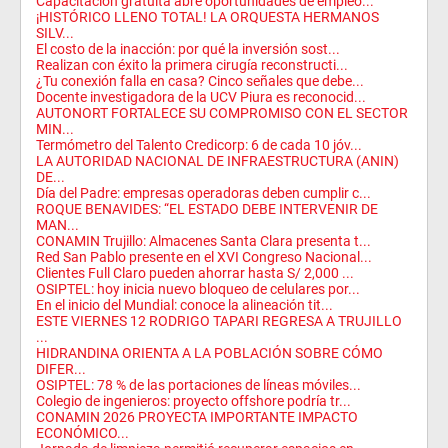
Capacitación gratuita abre oportunidades de empleo...
​¡HISTÓRICO LLENO TOTAL! LA ORQUESTA HERMANOS
SILV...
El costo de la inacción: por qué la inversión sost...
Realizan con éxito la primera cirugía reconstructi...
¿Tu conexión falla en casa? Cinco señales que debe...
Docente investigadora de la UCV Piura es reconocid...
AUTONORT FORTALECE SU COMPROMISO CON EL SECTOR
MIN...
Termómetro del Talento Credicorp: 6 de cada 10 jóv...
LA AUTORIDAD NACIONAL DE INFRAESTRUCTURA (ANIN)
DE...
Día del Padre: empresas operadoras deben cumplir c...
ROQUE BENAVIDES: “EL ESTADO DEBE INTERVENIR DE
MAN...
CONAMIN Trujillo: Almacenes Santa Clara presenta t...
Red San Pablo presente en el XVI Congreso Nacional...
Clientes Full Claro pueden ahorrar hasta S/ 2,000 ...
OSIPTEL: hoy inicia nuevo bloqueo de celulares por...
En el inicio del Mundial: conoce la alineación tit...
ESTE VIERNES 12 RODRIGO TAPARI REGRESA A TRUJILLO
...
HIDRANDINA ORIENTA A LA POBLACIÓN SOBRE CÓMO
DIFER...
OSIPTEL: 78 % de las portaciones de líneas móviles...
Colegio de ingenieros: proyecto offshore podría tr...
CONAMIN 2026 PROYECTA IMPORTANTE IMPACTO
ECONÓMICO...