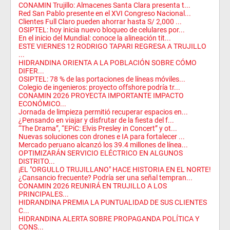
CONAMIN Trujillo: Almacenes Santa Clara presenta t...
Red San Pablo presente en el XVI Congreso Nacional...
Clientes Full Claro pueden ahorrar hasta S/ 2,000 ...
OSIPTEL: hoy inicia nuevo bloqueo de celulares por...
En el inicio del Mundial: conoce la alineación tit...
ESTE VIERNES 12 RODRIGO TAPARI REGRESA A TRUJILLO
...
HIDRANDINA ORIENTA A LA POBLACIÓN SOBRE CÓMO
DIFER...
OSIPTEL: 78 % de las portaciones de líneas móviles...
Colegio de ingenieros: proyecto offshore podría tr...
CONAMIN 2026 PROYECTA IMPORTANTE IMPACTO
ECONÓMICO...
Jornada de limpieza permitió recuperar espacios en...
¿Pensando en viajar y disfrutar de la fiesta del f...
“The Drama”, “EPiC: Elvis Presley in Concert” y ot...
Nuevas soluciones con drones e IA para fortalecer ...
Mercado peruano alcanzó los 39.4 millones de línea...
OPTIMIZARÁN SERVICIO ELÉCTRICO EN ALGUNOS
DISTRITO...
¡EL "ORGULLO TRUJILLANO" HACE HISTORIA EN EL NORTE!
¿Cansancio frecuente? Podría ser una señal tempran...
CONAMIN 2026 REUNIRÁ EN TRUJILLO A LOS
PRINCIPALES...
HIDRANDINA PREMIA LA PUNTUALIDAD DE SUS CLIENTES
C...
HIDRANDINA ALERTA SOBRE PROPAGANDA POLÍTICA Y
CONS...