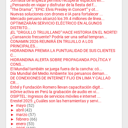
Jornada de limpieza permitió recuperar espacios en...
¿Pensando en viajar y disfrutar de la fiesta del f...
“The Drama”, “EPiC: Elvis Presley in Concert” y ot...
Nuevas soluciones con drones e IA para fortalecer ...
Mercado peruano alcanzó los 39.4 millones de línea...
OPTIMIZARÁN SERVICIO ELÉCTRICO EN ALGUNOS
DISTRITO...
¡EL "ORGULLO TRUJILLANO" HACE HISTORIA EN EL NORTE!
¿Cansancio frecuente? Podría ser una señal tempran...
CONAMIN 2026 REUNIRÁ EN TRUJILLO A LOS
PRINCIPALES...
HIDRANDINA PREMIA LA PUNTUALIDAD DE SUS CLIENTES
C...
HIDRANDINA ALERTA SOBRE PROPAGANDA POLÍTICA Y
CONS...
El Mundial también se juega fuera de la cancha: có...
Día Mundial del Medio Ambiente: los peruanos deman...
DE CONEXIONES DE INTERNET FIJO EN LIMA Y CALLAO
CR...
Entel y Fundación Romero llevan capacitación digit...
inDrive activa en Perú la grabación de audio en vi...
OSIPTEL: Ingresos de servicios móviles e internet ...
Erestel 2025: ¿Cuáles son las herramientas y servi...
►
mayo
(52)
►
abril
(42)
►
marzo
(57)
►
febrero
(66)
►
enero
(53)