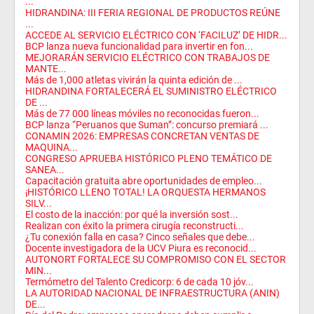
...
HIDRANDINA: III FERIA REGIONAL DE PRODUCTOS REÚNE
...
ACCEDE AL SERVICIO ELÉCTRICO CON ‘FACILUZ’ DE HIDR...
BCP lanza nueva funcionalidad para invertir en fon...
MEJORARÁN SERVICIO ELÉCTRICO CON TRABAJOS DE
MANTE...
Más de 1,000 atletas vivirán la quinta edición de ...
HIDRANDINA FORTALECERÁ EL SUMINISTRO ELÉCTRICO
DE ...
Más de 77 000 líneas móviles no reconocidas fueron...
BCP lanza “Peruanos que Suman”: concurso premiará ...
CONAMIN 2026: EMPRESAS CONCRETAN VENTAS DE
MAQUINA...
CONGRESO APRUEBA HISTÓRICO PLENO TEMÁTICO DE
SANEA...
Capacitación gratuita abre oportunidades de empleo...
​¡HISTÓRICO LLENO TOTAL! LA ORQUESTA HERMANOS
SILV...
El costo de la inacción: por qué la inversión sost...
Realizan con éxito la primera cirugía reconstructi...
¿Tu conexión falla en casa? Cinco señales que debe...
Docente investigadora de la UCV Piura es reconocid...
AUTONORT FORTALECE SU COMPROMISO CON EL SECTOR
MIN...
Termómetro del Talento Credicorp: 6 de cada 10 jóv...
LA AUTORIDAD NACIONAL DE INFRAESTRUCTURA (ANIN)
DE...