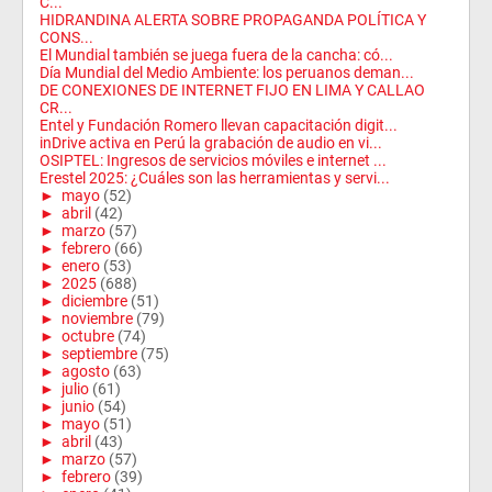
C...
HIDRANDINA ALERTA SOBRE PROPAGANDA POLÍTICA Y
CONS...
El Mundial también se juega fuera de la cancha: có...
Día Mundial del Medio Ambiente: los peruanos deman...
DE CONEXIONES DE INTERNET FIJO EN LIMA Y CALLAO
CR...
Entel y Fundación Romero llevan capacitación digit...
inDrive activa en Perú la grabación de audio en vi...
OSIPTEL: Ingresos de servicios móviles e internet ...
Erestel 2025: ¿Cuáles son las herramientas y servi...
►
mayo
(52)
►
abril
(42)
►
marzo
(57)
►
febrero
(66)
►
enero
(53)
►
2025
(688)
►
diciembre
(51)
►
noviembre
(79)
►
octubre
(74)
►
septiembre
(75)
►
agosto
(63)
►
julio
(61)
►
junio
(54)
►
mayo
(51)
►
abril
(43)
►
marzo
(57)
►
febrero
(39)