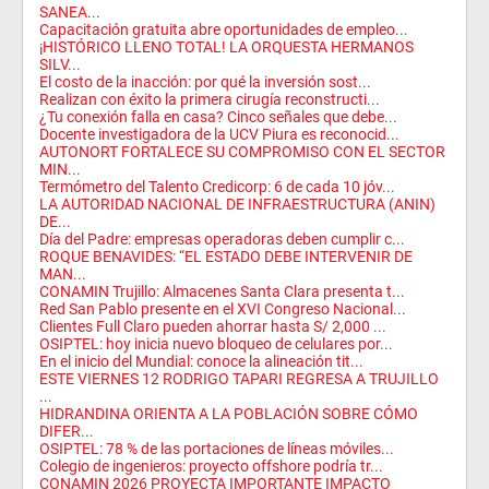
SANEA...
Capacitación gratuita abre oportunidades de empleo...
​¡HISTÓRICO LLENO TOTAL! LA ORQUESTA HERMANOS
SILV...
El costo de la inacción: por qué la inversión sost...
Realizan con éxito la primera cirugía reconstructi...
¿Tu conexión falla en casa? Cinco señales que debe...
Docente investigadora de la UCV Piura es reconocid...
AUTONORT FORTALECE SU COMPROMISO CON EL SECTOR
MIN...
Termómetro del Talento Credicorp: 6 de cada 10 jóv...
LA AUTORIDAD NACIONAL DE INFRAESTRUCTURA (ANIN)
DE...
Día del Padre: empresas operadoras deben cumplir c...
ROQUE BENAVIDES: “EL ESTADO DEBE INTERVENIR DE
MAN...
CONAMIN Trujillo: Almacenes Santa Clara presenta t...
Red San Pablo presente en el XVI Congreso Nacional...
Clientes Full Claro pueden ahorrar hasta S/ 2,000 ...
OSIPTEL: hoy inicia nuevo bloqueo de celulares por...
En el inicio del Mundial: conoce la alineación tit...
ESTE VIERNES 12 RODRIGO TAPARI REGRESA A TRUJILLO
...
HIDRANDINA ORIENTA A LA POBLACIÓN SOBRE CÓMO
DIFER...
OSIPTEL: 78 % de las portaciones de líneas móviles...
Colegio de ingenieros: proyecto offshore podría tr...
CONAMIN 2026 PROYECTA IMPORTANTE IMPACTO