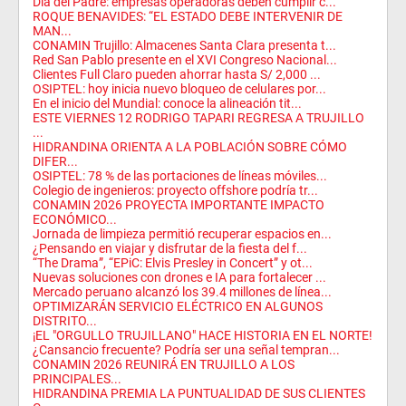
Día del Padre: empresas operadoras deben cumplir c...
ROQUE BENAVIDES: “EL ESTADO DEBE INTERVENIR DE
MAN...
CONAMIN Trujillo: Almacenes Santa Clara presenta t...
Red San Pablo presente en el XVI Congreso Nacional...
Clientes Full Claro pueden ahorrar hasta S/ 2,000 ...
OSIPTEL: hoy inicia nuevo bloqueo de celulares por...
En el inicio del Mundial: conoce la alineación tit...
ESTE VIERNES 12 RODRIGO TAPARI REGRESA A TRUJILLO
...
HIDRANDINA ORIENTA A LA POBLACIÓN SOBRE CÓMO
DIFER...
OSIPTEL: 78 % de las portaciones de líneas móviles...
Colegio de ingenieros: proyecto offshore podría tr...
CONAMIN 2026 PROYECTA IMPORTANTE IMPACTO
ECONÓMICO...
Jornada de limpieza permitió recuperar espacios en...
¿Pensando en viajar y disfrutar de la fiesta del f...
“The Drama”, “EPiC: Elvis Presley in Concert” y ot...
Nuevas soluciones con drones e IA para fortalecer ...
Mercado peruano alcanzó los 39.4 millones de línea...
OPTIMIZARÁN SERVICIO ELÉCTRICO EN ALGUNOS
DISTRITO...
¡EL "ORGULLO TRUJILLANO" HACE HISTORIA EN EL NORTE!
¿Cansancio frecuente? Podría ser una señal tempran...
CONAMIN 2026 REUNIRÁ EN TRUJILLO A LOS
PRINCIPALES...
HIDRANDINA PREMIA LA PUNTUALIDAD DE SUS CLIENTES