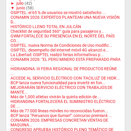
►
julio
(42)
▼
junio
(58)
OSIPTEL: el 65 % de usuarios se mostró satisfecho ...
CONAMIN 2026: EXPERTOS PLANTEAN UNA NUEVA VISIÓN
D...
HISTÓRICO LLENO TOTAL EN JULCÁN
Checklist de seguridad 360°: guía para pasajeros y...
GWM FORTALECE SU PRESENCIA EN EL NORTE DEL PAÍS
CO...
OSIPTEL: nueva Norma de Condiciones de Uso modific...
OSIPTEL: desempeño del internet móvil 4G alcanzó e...
La Libertad: OSIPTEL realizó ferias informativas p...
CONAMIN 2026: “EL PERÚ MINERO ESTÁ PREPARADO PARA
...
HIDRANDINA: III FERIA REGIONAL DE PRODUCTOS REÚNE
...
ACCEDE AL SERVICIO ELÉCTRICO CON ‘FACILUZ’ DE HIDR...
BCP lanza nueva funcionalidad para invertir en fon...
MEJORARÁN SERVICIO ELÉCTRICO CON TRABAJOS DE
MANTE...
Más de 1,000 atletas vivirán la quinta edición de ...
HIDRANDINA FORTALECERÁ EL SUMINISTRO ELÉCTRICO
DE ...
Más de 77 000 líneas móviles no reconocidas fueron...
BCP lanza “Peruanos que Suman”: concurso premiará ...
CONAMIN 2026: EMPRESAS CONCRETAN VENTAS DE
MAQUINA...
CONGRESO APRUEBA HISTÓRICO PLENO TEMÁTICO DE