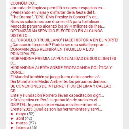
ECONÓMICO...
Jornada de limpieza permitió recuperar espacios en...
¿Pensando en viajar y disfrutar de la fiesta del f...
“The Drama”, “EPiC: Elvis Presley in Concert” y ot...
Nuevas soluciones con drones e IA para fortalecer ...
Mercado peruano alcanzó los 39.4 millones de línea...
OPTIMIZARÁN SERVICIO ELÉCTRICO EN ALGUNOS
DISTRITO...
¡EL "ORGULLO TRUJILLANO" HACE HISTORIA EN EL NORTE!
¿Cansancio frecuente? Podría ser una señal tempran...
CONAMIN 2026 REUNIRÁ EN TRUJILLO A LOS
PRINCIPALES...
HIDRANDINA PREMIA LA PUNTUALIDAD DE SUS CLIENTES
C...
HIDRANDINA ALERTA SOBRE PROPAGANDA POLÍTICA Y
CONS...
El Mundial también se juega fuera de la cancha: có...
Día Mundial del Medio Ambiente: los peruanos deman...
DE CONEXIONES DE INTERNET FIJO EN LIMA Y CALLAO
CR...
Entel y Fundación Romero llevan capacitación digit...
inDrive activa en Perú la grabación de audio en vi...
OSIPTEL: Ingresos de servicios móviles e internet ...
Erestel 2025: ¿Cuáles son las herramientas y servi...
►
mayo
(52)
►
abril
(42)
►
marzo
(57)
►
febrero
(66)