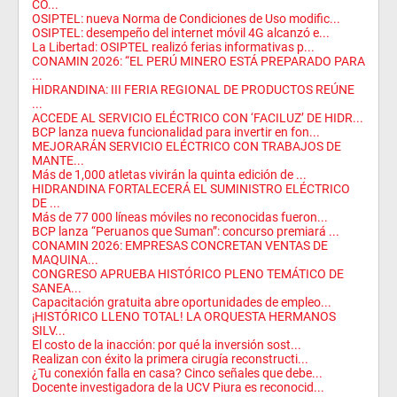
CO...
OSIPTEL: nueva Norma de Condiciones de Uso modific...
OSIPTEL: desempeño del internet móvil 4G alcanzó e...
La Libertad: OSIPTEL realizó ferias informativas p...
CONAMIN 2026: “EL PERÚ MINERO ESTÁ PREPARADO PARA
...
HIDRANDINA: III FERIA REGIONAL DE PRODUCTOS REÚNE
...
ACCEDE AL SERVICIO ELÉCTRICO CON ‘FACILUZ’ DE HIDR...
BCP lanza nueva funcionalidad para invertir en fon...
MEJORARÁN SERVICIO ELÉCTRICO CON TRABAJOS DE
MANTE...
Más de 1,000 atletas vivirán la quinta edición de ...
HIDRANDINA FORTALECERÁ EL SUMINISTRO ELÉCTRICO
DE ...
Más de 77 000 líneas móviles no reconocidas fueron...
BCP lanza “Peruanos que Suman”: concurso premiará ...
CONAMIN 2026: EMPRESAS CONCRETAN VENTAS DE
MAQUINA...
CONGRESO APRUEBA HISTÓRICO PLENO TEMÁTICO DE
SANEA...
Capacitación gratuita abre oportunidades de empleo...
​¡HISTÓRICO LLENO TOTAL! LA ORQUESTA HERMANOS
SILV...
El costo de la inacción: por qué la inversión sost...
Realizan con éxito la primera cirugía reconstructi...
¿Tu conexión falla en casa? Cinco señales que debe...
Docente investigadora de la UCV Piura es reconocid...