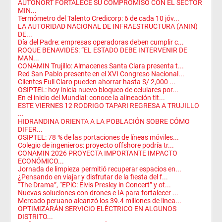
AUTONORT FORTALECE SU COMPROMISO CON EL SECTOR
MIN...
Termómetro del Talento Credicorp: 6 de cada 10 jóv...
LA AUTORIDAD NACIONAL DE INFRAESTRUCTURA (ANIN)
DE...
Día del Padre: empresas operadoras deben cumplir c...
ROQUE BENAVIDES: “EL ESTADO DEBE INTERVENIR DE
MAN...
CONAMIN Trujillo: Almacenes Santa Clara presenta t...
Red San Pablo presente en el XVI Congreso Nacional...
Clientes Full Claro pueden ahorrar hasta S/ 2,000 ...
OSIPTEL: hoy inicia nuevo bloqueo de celulares por...
En el inicio del Mundial: conoce la alineación tit...
ESTE VIERNES 12 RODRIGO TAPARI REGRESA A TRUJILLO
...
HIDRANDINA ORIENTA A LA POBLACIÓN SOBRE CÓMO
DIFER...
OSIPTEL: 78 % de las portaciones de líneas móviles...
Colegio de ingenieros: proyecto offshore podría tr...
CONAMIN 2026 PROYECTA IMPORTANTE IMPACTO
ECONÓMICO...
Jornada de limpieza permitió recuperar espacios en...
¿Pensando en viajar y disfrutar de la fiesta del f...
“The Drama”, “EPiC: Elvis Presley in Concert” y ot...
Nuevas soluciones con drones e IA para fortalecer ...
Mercado peruano alcanzó los 39.4 millones de línea...
OPTIMIZARÁN SERVICIO ELÉCTRICO EN ALGUNOS
DISTRITO...