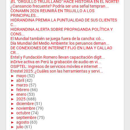
¡EL "ORGULLO TRUJILLANO" HACE HISTORIA EN EL NORTE!
¿Cansancio frecuente? Podría ser una señal tempran...
CONAMIN 2026 REUNIRÁ EN TRUJILLO A LOS
PRINCIPALES...
HIDRANDINA PREMIA LA PUNTUALIDAD DE SUS CLIENTES
C...
HIDRANDINA ALERTA SOBRE PROPAGANDA POLÍTICA Y
CONS...
El Mundial también se juega fuera de la cancha: có...
Día Mundial del Medio Ambiente: los peruanos deman...
DE CONEXIONES DE INTERNET FIJO EN LIMA Y CALLAO
CR...
Entel y Fundación Romero llevan capacitación digit...
inDrive activa en Perú la grabación de audio en vi...
OSIPTEL: Ingresos de servicios móviles e internet ...
Erestel 2025: ¿Cuáles son las herramientas y servi...
►
mayo
(52)
►
abril
(42)
►
marzo
(57)
►
febrero
(66)
►
enero
(53)
►
2025
(688)
►
diciembre
(51)
►
noviembre
(79)
►
octubre
(74)
►
septiembre
(75)
►
agosto
(63)
►
julio
(61)