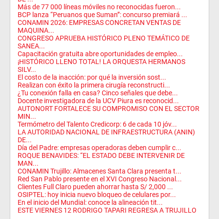
Más de 77 000 líneas móviles no reconocidas fueron...
BCP lanza “Peruanos que Suman”: concurso premiará ...
CONAMIN 2026: EMPRESAS CONCRETAN VENTAS DE
MAQUINA...
CONGRESO APRUEBA HISTÓRICO PLENO TEMÁTICO DE
SANEA...
Capacitación gratuita abre oportunidades de empleo...
​¡HISTÓRICO LLENO TOTAL! LA ORQUESTA HERMANOS
SILV...
El costo de la inacción: por qué la inversión sost...
Realizan con éxito la primera cirugía reconstructi...
¿Tu conexión falla en casa? Cinco señales que debe...
Docente investigadora de la UCV Piura es reconocid...
AUTONORT FORTALECE SU COMPROMISO CON EL SECTOR
MIN...
Termómetro del Talento Credicorp: 6 de cada 10 jóv...
LA AUTORIDAD NACIONAL DE INFRAESTRUCTURA (ANIN)
DE...
Día del Padre: empresas operadoras deben cumplir c...
ROQUE BENAVIDES: “EL ESTADO DEBE INTERVENIR DE
MAN...
CONAMIN Trujillo: Almacenes Santa Clara presenta t...
Red San Pablo presente en el XVI Congreso Nacional...
Clientes Full Claro pueden ahorrar hasta S/ 2,000 ...
OSIPTEL: hoy inicia nuevo bloqueo de celulares por...
En el inicio del Mundial: conoce la alineación tit...
ESTE VIERNES 12 RODRIGO TAPARI REGRESA A TRUJILLO
...