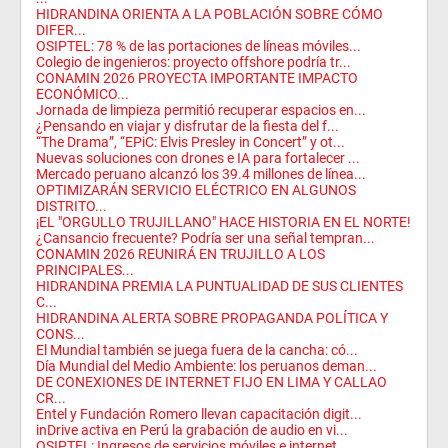
HIDRANDINA ORIENTA A LA POBLACIÓN SOBRE CÓMO
DIFER...
OSIPTEL: 78 % de las portaciones de líneas móviles...
Colegio de ingenieros: proyecto offshore podría tr...
CONAMIN 2026 PROYECTA IMPORTANTE IMPACTO
ECONÓMICO...
Jornada de limpieza permitió recuperar espacios en...
¿Pensando en viajar y disfrutar de la fiesta del f...
“The Drama”, “EPiC: Elvis Presley in Concert” y ot...
Nuevas soluciones con drones e IA para fortalecer ...
Mercado peruano alcanzó los 39.4 millones de línea...
OPTIMIZARÁN SERVICIO ELÉCTRICO EN ALGUNOS
DISTRITO...
¡EL "ORGULLO TRUJILLANO" HACE HISTORIA EN EL NORTE!
¿Cansancio frecuente? Podría ser una señal tempran...
CONAMIN 2026 REUNIRÁ EN TRUJILLO A LOS
PRINCIPALES...
HIDRANDINA PREMIA LA PUNTUALIDAD DE SUS CLIENTES
C...
HIDRANDINA ALERTA SOBRE PROPAGANDA POLÍTICA Y
CONS...
El Mundial también se juega fuera de la cancha: có...
Día Mundial del Medio Ambiente: los peruanos deman...
DE CONEXIONES DE INTERNET FIJO EN LIMA Y CALLAO
CR...
Entel y Fundación Romero llevan capacitación digit...
inDrive activa en Perú la grabación de audio en vi...
OSIPTEL: Ingresos de servicios móviles e internet ...