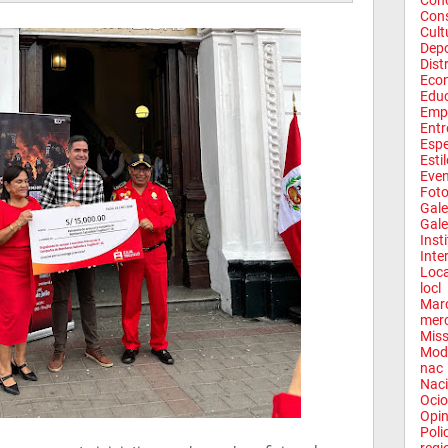
Conc
Con
Cult
Depo
Dist
Eco
Edu
Emp
Entr
Espe
Esti
Eve
Fot
Gale
Gale
Inst
Inte
Loca
locl
Mar
mer
Miss
Mod
nac
Naci
Ocio
Opin
Poli