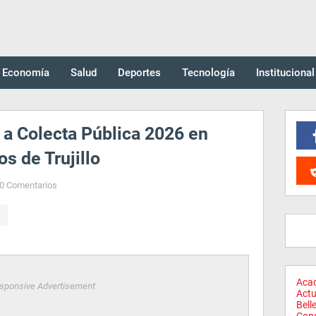
Economía
Salud
Deportes
Tecnología
Institucional
a a Colecta Pública 2026 en
s de Trujillo
0 Comentarios
Aca
sponsive Advertisement
Actu
Bell