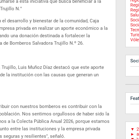
regi
umarse a esta iniciativa que busca beneficiar a la
Reg
ujillo N.°
Regi
Salu
Soci
l desarrollo y bienestar de la comunidad, Caja
Soci
 empresa privada en realizar un aporte económico a la
Tecn
Tur
ando una donación destinada a fortalecer la
Vóle
a de Bomberos Salvadora Trujillo N.º 26.
Soci
a Trujillo, Luis Muñoz Díaz destacó que este aporte
de la institución con las causas que generan un
Fea
ribuir con nuestros bomberos es contribuir con la
a población. Nos sentimos orgullosos de haber sido la
os a la Colecta Pública Anual 2026, porque estamos
unto entre las instituciones y la empresa privada
▼
2
►
a
seguras y resilientes", señaló.