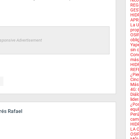
reco
REG
GEST
HID
APR
La U
prop
OSIP
obli
sponsive Advertisement
Yape
sin 
Conc
más 
HID
REF
¿Pie
Cinco
Más 
4G: 
Diál
lide
¿Pos
equi
és Rafael
Perú
camb
HID
LA C
OSI