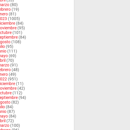
bril
(53)
arzo
(80)
ebrero
(19)
nero
(81)
023
(1005)
iciembre
(84)
oviembre
(95)
ctubre
(101)
eptiembre
(84)
gosto
(108)
ulio
(95)
unio
(111)
mayo
(69)
bril
(70)
arzo
(91)
ebrero
(48)
nero
(49)
022
(951)
iciembre
(11)
oviembre
(42)
ctubre
(112)
eptiembre
(94)
gosto
(82)
ulio
(84)
unio
(87)
mayo
(84)
bril
(72)
arzo
(100)