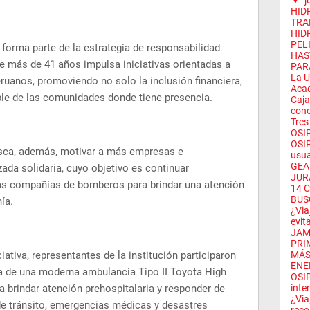
▼
j
HID
TRA
HID
PEL
forma parte de la estrategia de responsabilidad
HAS
ce más de 41 años impulsa iniciativas orientadas a
PAR
La U
eruanos, promoviendo no solo la inclusión financiera,
Acad
ble de las comunidades donde tiene presencia.
Caja
conc
Tres
OSIP
OSIP
busca, además, motivar a más empresas e
usua
GEA
ada solidaria, cuyo objetivo es continuar
JUR
las compañías de bomberos para brindar una atención
14 
BUS
ía.
¿Via
evit
JAM
PRI
iativa, representantes de la institución participaron
MÁS
ENE
a de una moderna ambulancia Tipo II Toyota High
OSIP
 brindar atención prehospitalaria y responder de
inter
¿Via
e tránsito, emergencias médicas y desastres