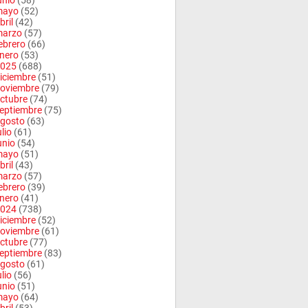
unio
(58)
mayo
(52)
bril
(42)
arzo
(57)
ebrero
(66)
nero
(53)
025
(688)
iciembre
(51)
oviembre
(79)
ctubre
(74)
eptiembre
(75)
gosto
(63)
ulio
(61)
unio
(54)
mayo
(51)
bril
(43)
arzo
(57)
ebrero
(39)
nero
(41)
024
(738)
iciembre
(52)
oviembre
(61)
ctubre
(77)
eptiembre
(83)
gosto
(61)
ulio
(56)
unio
(51)
mayo
(64)