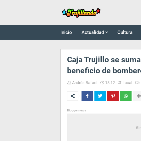
Inicio
Actualidad
Cultura
Caja Trujillo se sum
beneficio de bombero
Andrés Rafael
18:12
Local
Blogger news
Re