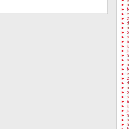
►
a
►
m
►
f
►
e
►
2
►
d
►
n
►
o
►
s
►
a
►
j
►
j
►
►
a
►
m
►
f
►
e
►
2
►
d
►
n
►
o
►
s
►
a
►
j
►
j
►
►
a
►
m