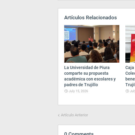
Artículos Relacionados
La Universidad de Piura
Caja 
comparte su propuesta
Cole
académica con escolares y
bene
padres de Trujillo
Truji
July 15, 2026
Jul
Artículo Anterior
0 Comments