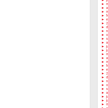
►
j
►
►
a
►
m
►
f
►
e
►
2
►
d
►
n
►
o
►
s
►
a
►
j
►
j
►
►
a
►
m
►
f
►
e
►
2
►
d
►
n
►
o
►
s
►
a
►
j
►
j
►