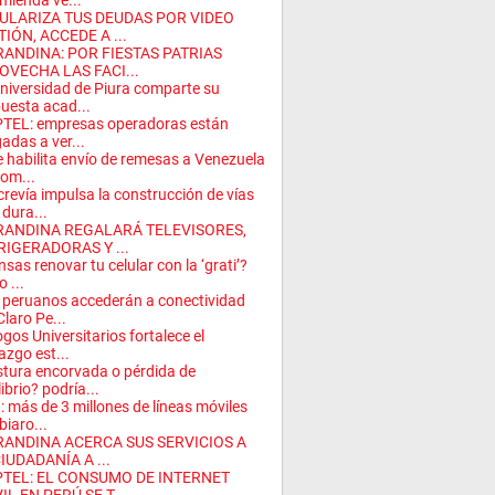
mienda ve...
ULARIZA TUS DEUDAS POR VIDEO
IÓN, ACCEDE A ...
RANDINA: POR FIESTAS PATRIAS
OVECHA LAS FACI...
niversidad de Piura comparte su
uesta acad...
TEL: empresas operadoras están
gadas a ver...
 habilita envío de remesas a Venezuela
com...
revía impulsa la construcción de vías
dura...
RANDINA REGALARÁ TELEVISORES,
RIGERADORAS Y ...
nsas renovar tu celular con la ‘grati’?
 ...
peruanos accederán a conectividad
Claro Pe...
ogos Universitarios fortalece el
razgo est...
tura encorvada o pérdida de
librio? podría...
: más de 3 millones de líneas móviles
iaro...
RANDINA ACERCA SUS SERVICIOS A
IUDADANÍA A ...
PTEL: EL CONSUMO DE INTERNET