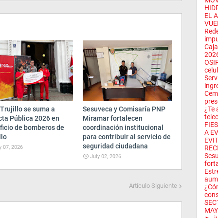
MÓVI
HID
EL 
VUE
Rede
impu
Caja
2026
OSIP
celul
Serv
ingre
Ceme
pres
Trujillo se suma a
Sesuveca y Comisaría PNP
¿Te 
tele
cta Pública 2026 en
Miramar fortalecen
FIE
ficio de bomberos de
coordinación institucional
A EV
llo
para contribuir al servicio de
EVIT
seguridad ciudadana
y 07, 2026
RECI
Sesu
July 02, 2026
fort
Estr
aume
Artículo Siguiente
¿Cóm
cons
SEC
MAY