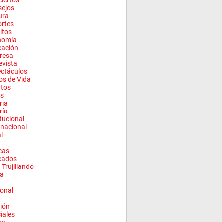
iertos
sejos
ura
rtes
ritos
nomía
cación
resa
evista
ctáculos
los de Vida
ntos
os
ria
ría
itucional
rnacional
l
cas
cados
 Trujillando
a
onal
ión
ciales