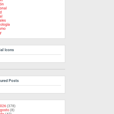
on
ión
onal
d
al
ales
ología
ismo
y
al Icons
tured Posts
026
(378)
gosto
(8)