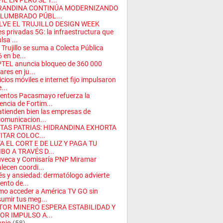
L EN PERÚ SE T...
RANDINA CONTINÚA MODERNIZANDO
ALUMBRADO PÚBL...
LVE EL TRUJILLO DESIGN WEEK
s privadas 5G: la infraestructura que
lsa ...
 Trujillo se suma a Colecta Pública
 en be...
TEL anuncia bloqueo de 360 000
ares en ju...
icios móviles e internet fijo impulsaron
...
ntos Pacasmayo refuerza la
encia de Fortim...
atienden bien las empresas de
comunicacion...
STAS PATRIAS: HIDRANDINA EXHORTA
ITAR COLOC...
A EL CORT E DE LUZ Y PAGA TU
BO A TRAVÉS D...
veca y Comisaría PNP Miramar
alecen coordi...
és y ansiedad: dermatólogo advierte
nto de...
o acceder a América TV GO sin
umir tus meg...
TOR MINERO ESPERA ESTABILIDAD Y
OR IMPULSO A...