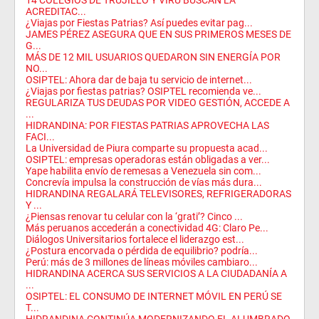
14 COLEGIOS DE TRUJILLO Y VIRÚ BUSCAN LA
ACREDITAC...
¿Viajas por Fiestas Patrias? Así puedes evitar pag...
JAMES PÉREZ ASEGURA QUE EN SUS PRIMEROS MESES DE
G...
MÁS DE 12 MIL USUARIOS QUEDARON SIN ENERGÍA POR
NO...
OSIPTEL: Ahora dar de baja tu servicio de internet...
¿Viajas por fiestas patrias? OSIPTEL recomienda ve...
REGULARIZA TUS DEUDAS POR VIDEO GESTIÓN, ACCEDE A
...
HIDRANDINA: POR FIESTAS PATRIAS APROVECHA LAS
FACI...
La Universidad de Piura comparte su propuesta acad...
OSIPTEL: empresas operadoras están obligadas a ver...
Yape habilita envío de remesas a Venezuela sin com...
Concrevía impulsa la construcción de vías más dura...
HIDRANDINA REGALARÁ TELEVISORES, REFRIGERADORAS
Y ...
¿Piensas renovar tu celular con la ‘grati’? Cinco ...
Más peruanos accederán a conectividad 4G: Claro Pe...
Diálogos Universitarios fortalece el liderazgo est...
¿Postura encorvada o pérdida de equilibrio? podría...
Perú: más de 3 millones de líneas móviles cambiaro...
HIDRANDINA ACERCA SUS SERVICIOS A LA CIUDADANÍA A
...
OSIPTEL: EL CONSUMO DE INTERNET MÓVIL EN PERÚ SE
T...