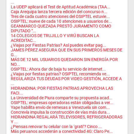
...
La UDEP aplicará el Test de Aptitud Académica (TAA...
Caja Arequipa lanza tercera edición del concurso n...
Tres de cada cuatro atenciones del OSIPTEL estuvie...
OSIPTEL: nueve de cada 10 atenciones a usuarios de...
GEANMARCO QUEZADA PRESTÓ JURAMENTO COMO
DIPUTADO "...
14 COLEGIOS DE TRUJILLO Y VIRÚ BUSCAN LA
ACREDITAC...
¿Viajas por Fiestas Patrias? Así puedes evitar pag...
JAMES PÉREZ ASEGURA QUE EN SUS PRIMEROS MESES DE
G...
MÁS DE 12 MIL USUARIOS QUEDARON SIN ENERGÍA POR
NO...
OSIPTEL: Ahora dar de baja tu servicio de internet...
¿Viajas por fiestas patrias? OSIPTEL recomienda ve...
REGULARIZA TUS DEUDAS POR VIDEO GESTIÓN, ACCEDE A
...
HIDRANDINA: POR FIESTAS PATRIAS APROVECHA LAS
FACI...
La Universidad de Piura comparte su propuesta acad...
OSIPTEL: empresas operadoras están obligadas a ver...
Yape habilita envío de remesas a Venezuela sin com...
Concrevía impulsa la construcción de vías más dura...
HIDRANDINA REGALARÁ TELEVISORES, REFRIGERADORAS
Y ...
¿Piensas renovar tu celular con la ‘grati’? Cinco ...
Más peruanos accederán a conectividad 4G: Claro Pe...