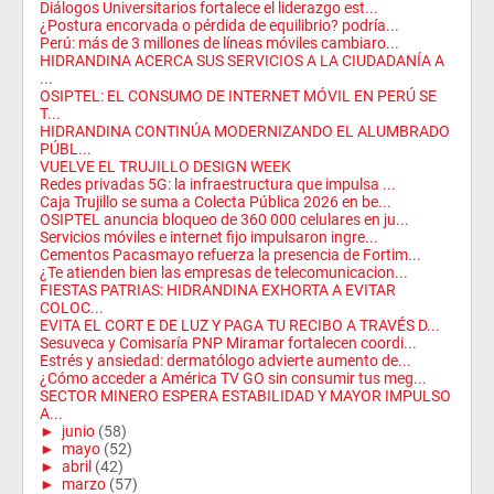
Diálogos Universitarios fortalece el liderazgo est...
¿Postura encorvada o pérdida de equilibrio? podría...
Perú: más de 3 millones de líneas móviles cambiaro...
HIDRANDINA ACERCA SUS SERVICIOS A LA CIUDADANÍA A
...
OSIPTEL: EL CONSUMO DE INTERNET MÓVIL EN PERÚ SE
T...
HIDRANDINA CONTINÚA MODERNIZANDO EL ALUMBRADO
PÚBL...
VUELVE EL TRUJILLO DESIGN WEEK
Redes privadas 5G: la infraestructura que impulsa ...
Caja Trujillo se suma a Colecta Pública 2026 en be...
OSIPTEL anuncia bloqueo de 360 000 celulares en ju...
Servicios móviles e internet fijo impulsaron ingre...
Cementos Pacasmayo refuerza la presencia de Fortim...
¿Te atienden bien las empresas de telecomunicacion...
FIESTAS PATRIAS: HIDRANDINA EXHORTA A EVITAR
COLOC...
EVITA EL CORT E DE LUZ Y PAGA TU RECIBO A TRAVÉS D...
Sesuveca y Comisaría PNP Miramar fortalecen coordi...
Estrés y ansiedad: dermatólogo advierte aumento de...
¿Cómo acceder a América TV GO sin consumir tus meg...
SECTOR MINERO ESPERA ESTABILIDAD Y MAYOR IMPULSO
A...
►
junio
(58)
►
mayo
(52)
►
abril
(42)
►
marzo
(57)