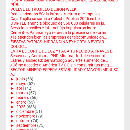
HIDRANDINA CONTINÚA MODERNIZANDO EL ALUMBRADO
PÚBL...
VUELVE EL TRUJILLO DESIGN WEEK
Redes privadas 5G: la infraestructura que impulsa ...
Caja Trujillo se suma a Colecta Pública 2026 en be...
OSIPTEL anuncia bloqueo de 360 000 celulares en ju...
Servicios móviles e internet fijo impulsaron ingre...
Cementos Pacasmayo refuerza la presencia de Fortim...
¿Te atienden bien las empresas de telecomunicacion...
FIESTAS PATRIAS: HIDRANDINA EXHORTA A EVITAR
COLOC...
EVITA EL CORT E DE LUZ Y PAGA TU RECIBO A TRAVÉS D...
Sesuveca y Comisaría PNP Miramar fortalecen coordi...
Estrés y ansiedad: dermatólogo advierte aumento de...
¿Cómo acceder a América TV GO sin consumir tus meg...
SECTOR MINERO ESPERA ESTABILIDAD Y MAYOR IMPULSO
A...
►
junio
(58)
►
mayo
(52)
►
abril
(42)
►
marzo
(57)
►
febrero
(66)
►
enero
(53)
►
2025
(688)
►
diciembre
(51)
►
noviembre
(79)
►
octubre
(74)
►
septiembre
(75)