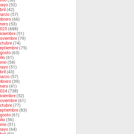
unio
(58)
mayo
(52)
bril
(42)
arzo
(57)
ebrero
(66)
nero
(53)
025
(688)
iciembre
(51)
oviembre
(79)
ctubre
(74)
eptiembre
(75)
gosto
(63)
ulio
(61)
unio
(54)
mayo
(51)
bril
(43)
arzo
(57)
ebrero
(39)
nero
(41)
024
(738)
iciembre
(52)
oviembre
(61)
ctubre
(77)
eptiembre
(83)
gosto
(61)
ulio
(56)
unio
(51)
mayo
(64)