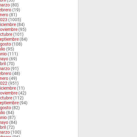
bril
(53)
arzo
(80)
ebrero
(19)
nero
(81)
023
(1005)
iciembre
(84)
oviembre
(95)
ctubre
(101)
eptiembre
(84)
gosto
(108)
ulio
(95)
unio
(111)
mayo
(69)
bril
(70)
arzo
(91)
ebrero
(48)
nero
(49)
022
(951)
iciembre
(11)
oviembre
(42)
ctubre
(112)
eptiembre
(94)
gosto
(82)
ulio
(84)
unio
(87)
mayo
(84)
bril
(72)
arzo
(100)