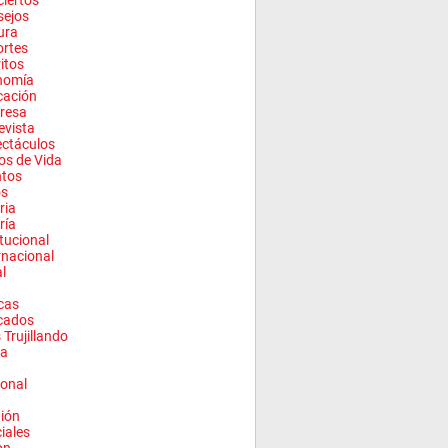
iertos
sejos
ura
rtes
ritos
nomía
cación
resa
evista
ctáculos
los de Vida
ntos
os
ria
ría
itucional
rnacional
l
cas
cados
 Trujillando
a
onal
ión
ciales