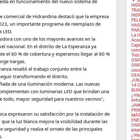
▼
j
uesta en funcionamiento del nuevo sistema de 
HID
TRA
HID
te comercial de Hidrandina destacó que la empresa 
PEL
023, un importante programa de reemplazo de 
HAS
PAR
a LED.
La U
uidora con uno de los mayores avances en la 
Acad
Caja
el nacional. En el distrito de La Esperanza ya 
conc
el 60 % de cobertura y esperamos llegar al 80 % 
Tres
OSIP
Jorge Vargas.
OSIP
ranza resaltó el trabajo conjunto entre la 
usua
GEA
eguir transformando el distrito.
JUR
ñada de una iluminación moderna. Las nuevas 
14 
BUS
e complementan con luminarias LED que brindan una 
¿Via
e todo, mayor seguridad para nuestros vecinos", 
evit
JAM
PRI
ica expresaron su satisfacción por la instalación de 
MÁS
ENE
que la luz blanca mejora la visibilidad durante las 
OSIP
 seguridad y realza el ornato de las principales 
inter
¿Via
s.