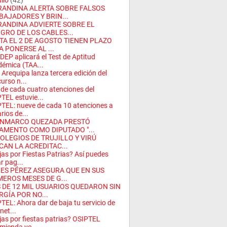
ulio
(42)
RANDINA ALERTA SOBRE FALSOS
BAJADORES Y BRIN...
RANDINA ADVIERTE SOBRE EL
IGRO DE LOS CABLES...
TA EL 2 DE AGOSTO TIENEN PLAZO
A PONERSE AL ...
DEP aplicará el Test de Aptitud
émica (TAA...
 Arequipa lanza tercera edición del
urso n...
 de cada cuatro atenciones del
TEL estuvie...
TEL: nueve de cada 10 atenciones a
rios de...
NMARCO QUEZADA PRESTÓ
AMENTO COMO DIPUTADO "...
COLEGIOS DE TRUJILLO Y VIRÚ
CAN LA ACREDITAC...
jas por Fiestas Patrias? Así puedes
ar pag...
ES PÉREZ ASEGURA QUE EN SUS
MEROS MESES DE G...
 DE 12 MIL USUARIOS QUEDARON SIN
RGÍA POR NO...
TEL: Ahora dar de baja tu servicio de
net...
jas por fiestas patrias? OSIPTEL