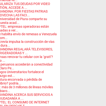
mienda ve...
ULARIZA TUS DEUDAS POR VIDEO
IÓN, ACCEDE A ...
RANDINA: POR FIESTAS PATRIAS
OVECHA LAS FACI...
niversidad de Piura comparte su
uesta acad...
TEL: empresas operadoras están
gadas a ver...
 habilita envío de remesas a Venezuela
com...
revía impulsa la construcción de vías
dura...
RANDINA REGALARÁ TELEVISORES,
RIGERADORAS Y ...
nsas renovar tu celular con la ‘grati’?
 ...
peruanos accederán a conectividad
Claro Pe...
ogos Universitarios fortalece el
razgo est...
tura encorvada o pérdida de
librio? podría...
: más de 3 millones de líneas móviles
iaro...
RANDINA ACERCA SUS SERVICIOS A
IUDADANÍA A ...
PTEL: EL CONSUMO DE INTERNET