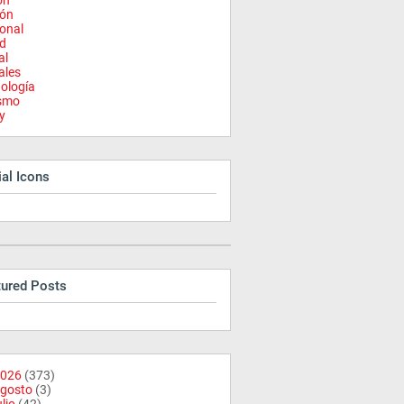
on
ión
onal
d
al
ales
ología
ismo
y
al Icons
tured Posts
026
(373)
gosto
(3)