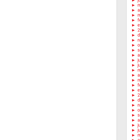
►
j
►
►
a
►
m
►
f
►
e
►
2
►
d
►
n
►
o
►
s
►
a
►
j
►
j
►
►
a
►
m
►
f
►
e
►
2
►
d
►
n
►
o
►
s
►
a
►
j
►
j
►