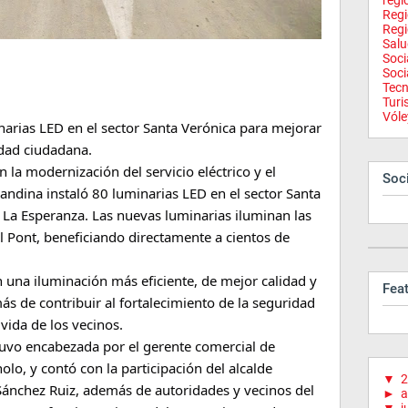
regi
Reg
Regi
Salu
Soci
Soci
Tecn
Tur
Vóle
arias LED en el sector Santa Verónica para mejorar 
idad ciudadana.
a modernización del servicio eléctrico y el 
Soci
ndina instaló 80 luminarias LED en el sector Santa 
e La Esperanza. Las nuevas luminarias iluminan las 
 Pont, beneficiando directamente a cientos de 
n una iluminación más eficiente, de mejor calidad y 
Fea
de contribuir al fortalecimiento de la seguridad 
vida de los vecinos.
uvo encabezada por el gerente comercial de 
lo, y contó con la participación del alcalde 
▼
2
Sánchez Ruiz, además de autoridades y vecinos del 
►
a