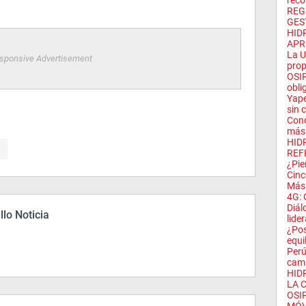
reco
REG
GEST
HID
APR
La U
sponsive Advertisement
prop
OSIP
obli
Yape
sin 
Conc
más 
HID
REF
¿Pie
Cinco
Más 
4G: 
Diál
llo Noticia
lide
¿Pos
equi
Perú
camb
HID
LA C
OSI