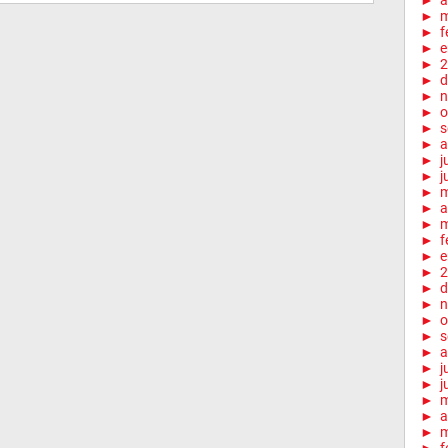
►
a
►
m
►
f
►
e
►
2
►
d
►
n
►
o
►
s
►
a
►
j
►
j
►
►
a
►
m
►
f
►
e
►
2
►
d
►
n
►
o
►
s
►
a
►
j
►
j
►
►
a
►
m