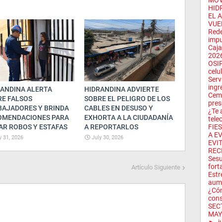
MÓVI
HID
EL 
VUE
Rede
impu
Caja
2026
OSIP
celul
Serv
ingre
ANDINA ALERTA
HIDRANDINA ADVIERTE
Ceme
E FALSOS
SOBRE EL PELIGRO DE LOS
pres
BAJADORES Y BRINDA
CABLES EN DESUSO Y
¿Te 
OMENDACIONES PARA
EXHORTA A LA CIUDADANÍA
tele
AR ROBOS Y ESTAFAS
A REPORTARLOS
FIE
A EV
y 31, 2026
July 30, 2026
EVIT
RECI
Sesu
fort
Artículo Siguiente
Estr
aume
¿Cóm
cons
SEC
MAY