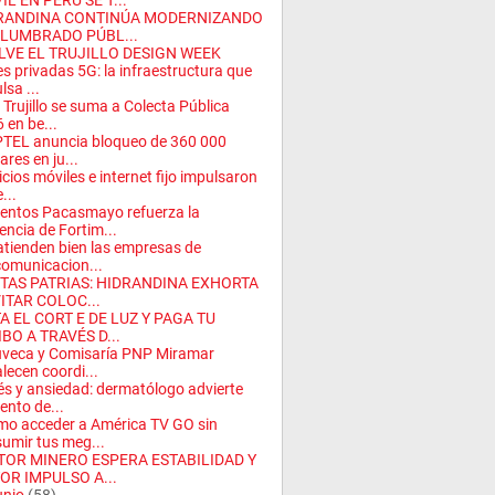
L EN PERÚ SE T...
RANDINA CONTINÚA MODERNIZANDO
ALUMBRADO PÚBL...
LVE EL TRUJILLO DESIGN WEEK
s privadas 5G: la infraestructura que
lsa ...
 Trujillo se suma a Colecta Pública
 en be...
TEL anuncia bloqueo de 360 000
ares en ju...
icios móviles e internet fijo impulsaron
...
ntos Pacasmayo refuerza la
encia de Fortim...
atienden bien las empresas de
comunicacion...
STAS PATRIAS: HIDRANDINA EXHORTA
ITAR COLOC...
A EL CORT E DE LUZ Y PAGA TU
BO A TRAVÉS D...
veca y Comisaría PNP Miramar
alecen coordi...
és y ansiedad: dermatólogo advierte
nto de...
o acceder a América TV GO sin
umir tus meg...
TOR MINERO ESPERA ESTABILIDAD Y
OR IMPULSO A...