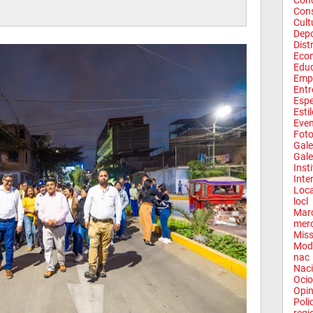
Conc
Con
Cult
Depo
Dist
Eco
Edu
Emp
Entr
Espe
Esti
Eve
Fot
Gale
Gale
Inst
Inte
Loca
locl
Mar
mer
Miss
Mod
nac
Naci
Ocio
Opin
Poli