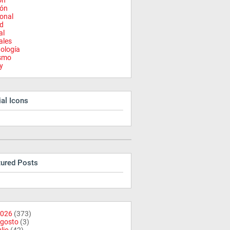
on
ión
onal
d
al
ales
ología
ismo
y
al Icons
tured Posts
026
(373)
gosto
(3)