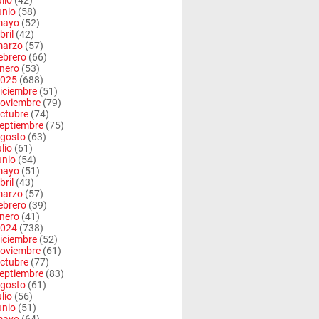
ulio
(42)
unio
(58)
mayo
(52)
bril
(42)
arzo
(57)
ebrero
(66)
nero
(53)
025
(688)
iciembre
(51)
oviembre
(79)
ctubre
(74)
eptiembre
(75)
gosto
(63)
ulio
(61)
unio
(54)
mayo
(51)
bril
(43)
arzo
(57)
ebrero
(39)
nero
(41)
024
(738)
iciembre
(52)
oviembre
(61)
ctubre
(77)
eptiembre
(83)
gosto
(61)
ulio
(56)
unio
(51)