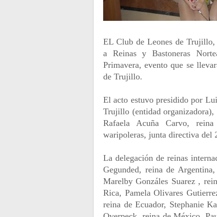
EL Club de Leones de Trujillo, 
a Reinas y Bastoneras Nortea
Primavera, evento que se llevar
de Trujillo.
El acto estuvo presidido por Lu
Trujillo (entidad organizadora),
Rafaela Acuña Carvo, reina 
waripoleras, junta directiva del
La delegación de reinas intern
Gegunded, reina de Argentina,
Marelby Gonzáles Suarez , rei
Rica, Pamela Olivares Gutierr
reina de Ecuador, Stephanie K
Overpeck, reina de México, Pau