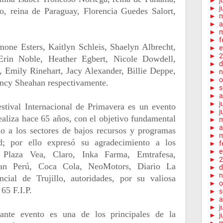
►
j
►
j
o, reina de Paraguay, Florencia Guedes Salort,
►
►
a
►
m
►
f
mone Esters, Kaitlyn Schleis, Shaelyn Albrecht,
►
e
►
2
Erin Noble, Heather Egbert, Nicole Dowdell,
►
d
, Emily Rinehart, Jacy Alexander, Billie Deppe,
►
n
►
o
ncy Sheahan respectivamente.
►
s
►
a
►
j
stival Internacional de Primavera es un evento
►
j
realiza hace 65 años, con el objetivo fundamental
►
►
a
lo a los sectores de bajos recursos y programas
►
m
d; por ello expresó su agradecimiento a los
►
f
►
e
o, Plaza Vea, Claro, Inka Farma, Emtrafesa,
►
2
Lan Perú, Coca Cola, NeoMotors, Diario La
►
d
►
n
ncial de Trujillo, autoridades, por su valiosa
►
o
 65 F.I.P.
►
s
►
a
►
j
tante evento es una de los principales de la
►
j