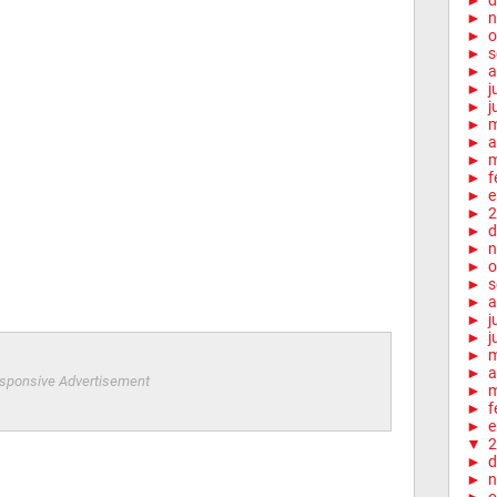
►
d
►
n
►
o
►
s
►
a
►
j
►
j
►
►
a
►
m
►
f
►
e
►
2
►
d
►
n
►
o
►
s
►
a
►
j
►
j
►
►
a
sponsive Advertisement
►
m
►
f
►
e
▼
2
►
d
►
n