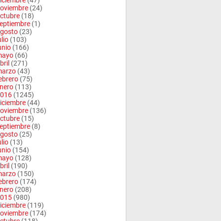
iciembre
(47)
oviembre
(24)
ctubre
(18)
eptiembre
(1)
gosto
(23)
ulio
(103)
unio
(166)
mayo
(66)
bril
(271)
arzo
(43)
ebrero
(75)
nero
(113)
016
(1245)
iciembre
(44)
oviembre
(136)
ctubre
(15)
eptiembre
(8)
gosto
(25)
ulio
(13)
unio
(154)
mayo
(128)
bril
(190)
arzo
(150)
ebrero
(174)
nero
(208)
015
(980)
iciembre
(119)
oviembre
(174)