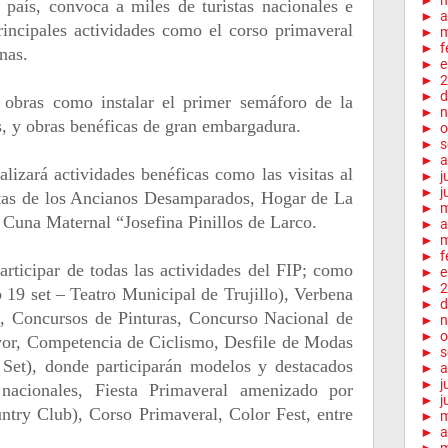
►
el país, convoca a miles de turistas nacionales e
►
a
rincipales actividades como el corso primaveral
►
m
►
f
nas.
►
e
►
2
►
d
o obras como instalar el primer semáforo de la
►
n
s, y obras benéficas de gran embargadura.
►
o
►
s
►
a
alizará actividades benéficas como las visitas al
►
j
►
j
tas de los Ancianos Desamparados, Hogar de La
►
Cuna Maternal “Josefina Pinillos de Larco.
►
a
►
m
►
f
rticipar de todas las actividades del FIP; como
►
e
►
2
 19 set – Teatro Municipal de Trujillo), Verbena
►
d
al, Concursos de Pinturas, Concurso Nacional de
►
n
►
o
or, Competencia de Ciclismo, Desfile de Modas
►
s
Set), donde participarán modelos y destacados
►
a
►
j
 nacionales, Fiesta Primaveral amenizado por
►
j
untry Club), Corso Primaveral, Color Fest, entre
►
►
a