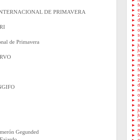
►
m
►
f
►
e
 INTERNACIONAL DE PRIMAVERA
►
2
►
d
►
n
RI
►
o
►
s
►
a
ional de Primavera
►
j
►
j
►
ARVO
►
a
►
m
►
f
►
e
►
2
►
d
NGIFO
►
n
►
o
►
s
►
a
►
j
►
j
►
►
a
►
m
Salmerón Gegunded
►
f
 Fajardo