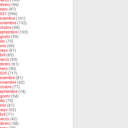
arzo
(100)
ebrero
(96)
nero
(87)
021
(996)
iciembre
(101)
oviembre
(132)
ctubre
(98)
eptiembre
(103)
gosto
(59)
ulio
(73)
unio
(60)
mayo
(81)
bril
(85)
arzo
(93)
ebrero
(61)
nero
(50)
020
(717)
iciembre
(81)
oviembre
(42)
ctubre
(77)
eptiembre
(74)
gosto
(54)
ulio
(75)
unio
(61)
mayo
(62)
bril
(71)
arzo
(42)
ebrero
(58)