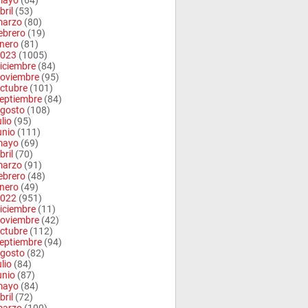
mayo
(64)
bril
(53)
arzo
(80)
ebrero
(19)
nero
(81)
023
(1005)
iciembre
(84)
oviembre
(95)
ctubre
(101)
eptiembre
(84)
gosto
(108)
ulio
(95)
unio
(111)
mayo
(69)
bril
(70)
arzo
(91)
ebrero
(48)
nero
(49)
022
(951)
iciembre
(11)
oviembre
(42)
ctubre
(112)
eptiembre
(94)
gosto
(82)
ulio
(84)
unio
(87)
mayo
(84)
bril
(72)