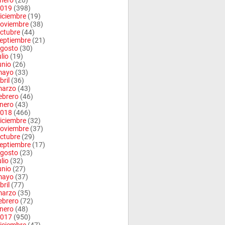
nero
(20)
019
(398)
iciembre
(19)
oviembre
(38)
ctubre
(44)
eptiembre
(21)
gosto
(30)
ulio
(19)
unio
(26)
mayo
(33)
bril
(36)
arzo
(43)
ebrero
(46)
nero
(43)
018
(466)
iciembre
(32)
oviembre
(37)
ctubre
(29)
eptiembre
(17)
gosto
(23)
ulio
(32)
unio
(27)
mayo
(37)
bril
(77)
arzo
(35)
ebrero
(72)
nero
(48)
017
(950)