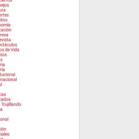
iertos
sejos
ura
rtes
ritos
nomía
cación
resa
evista
ctáculos
los de Vida
ntos
os
ria
ría
itucional
rnacional
l
cas
cados
 Trujillando
a
onal
ión
ciales