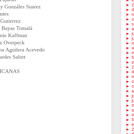
►
e
►
2
by Gonzáles Suarez
►
d
ntes
►
n
►
o
 Gutierrez
►
s
é Bayas Tomalá
►
a
►
j
hanie Kaffman
►
j
ez Overpeck
►
►
a
ina Aguilera Acevedo
►
m
uedes Salort
►
f
►
e
►
2
ICANAS
►
d
►
n
►
o
►
s
►
a
►
j
►
j
►
►
a
►
m
►
f
►
e
►
2