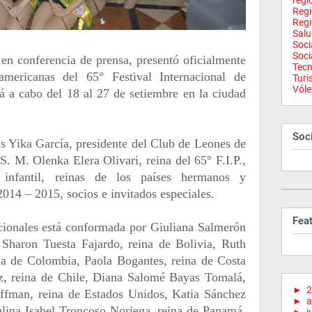
regi
Reg
Regi
Salu
Soci
Soci
en conferencia de prensa, presentó oficialmente
Tecn
mericanas del 65° Festival Internacional de
Tur
Vóle
á a cabo del 18 al 27 de setiembre en la ciudad
Soci
is Yika García, presidente del Club de Leones de
 S. M. Olenka Elera Olivari, reina del 65° F.I.P.,
infantil, reinas de los países hermanos y
 2014 – 2015, socios e invitados especiales.
Fea
acionales está conformada por Giuliana Salmerón
 Sharon Tuesta Fajardo, reina de Bolivia, Ruth
na de Colombia, Paola Bogantes, reina de Costa
ez, reina de Chile, Diana Salomé Bayas Tomalá,
►
2
affman, reina de Estados Unidos, Katia Sánchez
►
a
lina Isabel Troncoso Noriega, reina de Panamá,