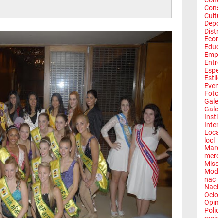
Conc
Con
Cult
Depo
Dist
Eco
Edu
Emp
Entr
Espe
Esti
Eve
Fot
Gale
Gale
Inst
Inte
Loca
locl
Mar
mer
Miss
Mod
nac
Naci
Ocio
Opin
Poli