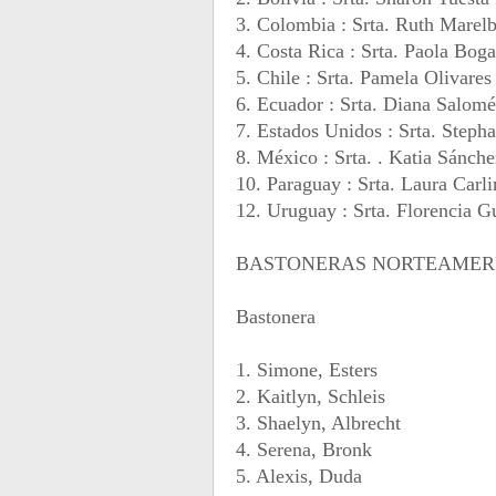
3. Colombia : Srta. Ruth Marel
4. Costa Rica : Srta. Paola Boga
5. Chile : Srta. Pamela Olivares
6. Ecuador : Srta. Diana Salom
7. Estados Unidos : Srta. Step
8. México : Srta. . Katia Sánch
10. Paraguay : Srta. Laura Carl
12. Uruguay : Srta. Florencia G
BASTONERAS NORTEAMER
Bastonera
1. Simone, Esters
2. Kaitlyn, Schleis
3. Shaelyn, Albrecht
4. Serena, Bronk
5. Alexis, Duda