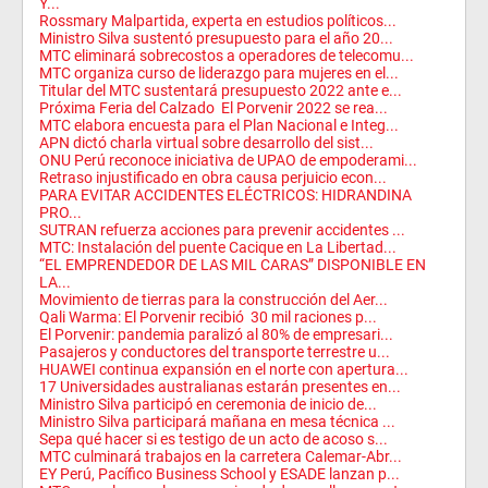
Y...
Rossmary Malpartida, experta en estudios políticos...
Ministro Silva sustentó presupuesto para el año 20...
MTC eliminará sobrecostos a operadores de telecomu...
MTC organiza curso de liderazgo para mujeres en el...
Titular del MTC sustentará presupuesto 2022 ante e...
Próxima Feria del Calzado El Porvenir 2022 se rea...
MTC elabora encuesta para el Plan Nacional e Integ...
APN dictó charla virtual sobre desarrollo del sist...
ONU Perú reconoce iniciativa de UPAO de empoderami...
Retraso injustificado en obra causa perjuicio econ...
PARA EVITAR ACCIDENTES ELÉCTRICOS: HIDRANDINA
PRO...
SUTRAN refuerza acciones para prevenir accidentes ...
MTC: Instalación del puente Cacique en La Libertad...
“EL EMPRENDEDOR DE LAS MIL CARAS” DISPONIBLE EN
LA...
Movimiento de tierras para la construcción del Aer...
Qali Warma: El Porvenir recibió 30 mil raciones p...
El Porvenir: pandemia paralizó al 80% de empresari...
Pasajeros y conductores del transporte terrestre u...
HUAWEI continua expansión en el norte con apertura...
17 Universidades australianas estarán presentes en...
Ministro Silva participó en ceremonia de inicio de...
Ministro Silva participará mañana en mesa técnica ...
Sepa qué hacer si es testigo de un acto de acoso s...
MTC culminará trabajos en la carretera Calemar-Abr...
EY Perú, Pacífico Business School y ESADE lanzan p...