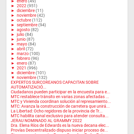
►
enero
(49)
►
2022
(951)
►
diciembre
(11)
►
noviembre
(42)
►
octubre
(112)
►
septiembre
(94)
►
agosto
(82)
►
julio
(84)
►
junio
(87)
►
mayo
(84)
►
abril
(72)
►
marzo
(100)
►
febrero
(96)
►
enero
(87)
▼
2021
(996)
►
diciembre
(101)
▼
noviembre
(132)
EXPERTOS SURCOREANOS CAPACITAN SOBRE
AUTOMATIZACIÓ...
Ciudadanos pueden participar en la encuesta para e...
MTC restablece tránsito en varias zonas afectadas ...
MTC y Vivienda coordinan solución al represamiento...
MTC: Avanza la construcción de carretera que unirá...
La Libertad: Ocho regidores de la provincia de Tr...
MTC habilita canal exclusivo para atender consulta...
JERAU NOMINADO AL GRAMMY 2022
Dra. Elena Ríos de Edwards es la nueva decana elec...
Provías Descentralizado dispuso iniciar proceso de...