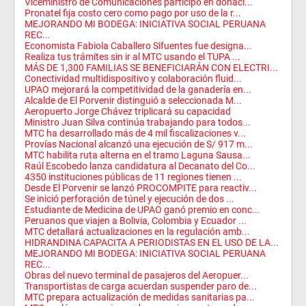
Viceministro de Comunicaciones participó en donaci...
Pronatel fija costo cero como pago por uso de la r...
MEJORANDO MI BODEGA: INICIATIVA SOCIAL PERUANA
REC...
Economista Fabiola Caballero Sifuentes fue designa...
Realiza tus trámites sin ir al MTC usando el TUPA ...
MÁS DE 1,300 FAMILIAS SE BENEFICIARÁN CON ELECTRI...
Conectividad multidispositivo y colaboración fluid...
UPAO mejorará la competitividad de la ganadería en...
Alcalde de El Porvenir distinguió a seleccionada M...
Aeropuerto Jorge Chávez triplicará su capacidad
Ministro Juan Silva continúa trabajando para todos...
MTC ha desarrollado más de 4 mil fiscalizaciones v...
Provías Nacional alcanzó una ejecución de S/ 917 m...
MTC habilita ruta alterna en el tramo Laguna Sausa...
Raúl Escobedo lanza candidatura al Decanato del Co...
4350 instituciones públicas de 11 regiones tienen ...
Desde El Porvenir se lanzó PROCOMPITE para reactiv...
Se inició perforación de túnel y ejecución de dos ...
Estudiante de Medicina de UPAO ganó premio en conc...
Peruanos que viajen a Bolivia, Colombia y Ecuador ...
MTC detallará actualizaciones en la regulación amb...
HIDRANDINA CAPACITA A PERIODISTAS EN EL USO DE LA...
MEJORANDO MI BODEGA: INICIATIVA SOCIAL PERUANA
REC...
Obras del nuevo terminal de pasajeros del Aeropuer...
Transportistas de carga acuerdan suspender paro de...
MTC prepara actualización de medidas sanitarias pa...