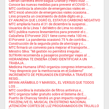
Cierran carretera entre Bagua Grande y Pedro Ruiz ...
Conoce las nuevas medidas para prevenir el COVID-1...
MTC continúa la atención de emergencias viales en ...
MTC inició atención de emergencias viales ocasiona...
Linio proyecta un crecimiento de doble dígito en p...
EY ANUNCIA QUE LOGRÓ EL ESTATUS CARBONO NEGATIVO
MTC ampliaría hasta el 31 de diciembre la suspensi...
Usuarios de la Línea 1 del Metro de Lima no están ...
MTC publica nuevos lineamientos para prevenir el c...
Calzaferia El Porvenir 2021 tiene como meta 100 mi...
El Porvenir: La pandemia ocasionó 75 % de contribu...
Construcción de la segunda pista de aterrizaje y c...
MTC firmará un convenio para mejorar el transporte...
Ministro Silva: “Mi gestión no permitirá irregular...
SUTRAN recomienda a pasajeros postergar viajes al ...
HIDRANDINA TE ENSEÑA CÓMO IDENTIFICAR A UN
TRABAJA...
Medicina Humana UPAO organiza congreso internacion...
“Hay desprecio por la meritocracia en el Gobierno”
INCREMENTO DE PERUANOS EN ESPAÑA A TRAVÉS DE
RESID...
BRYAN ARÁMBULO Y MARISOL, EL VERSUS QUE TODOS
LOS ...
MTC coordina la instalación de filtros antivirus e...
MTC organiza taller gratuito sobre el Sistema de E...
Puerto de Chancay tendrá un gran impacto regional ...
FROZENLIVE EL MUSICAL EN ESTRENO NACIONAL
¡ATENCIÓN! CORTES DE LUZ PROGRAMADOS EN TRUJILLO