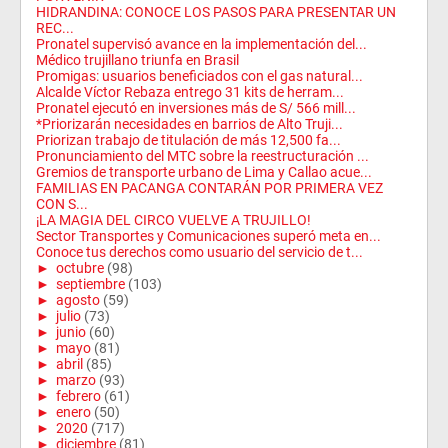
HIDRANDINA: CONOCE LOS PASOS PARA PRESENTAR UN
REC...
Pronatel supervisó avance en la implementación del...
Médico trujillano triunfa en Brasil
Promigas: usuarios beneficiados con el gas natural...
Alcalde Víctor Rebaza entrego 31 kits de herram...
Pronatel ejecutó en inversiones más de S/ 566 mill...
*Priorizarán necesidades en barrios de Alto Truji...
Priorizan trabajo de titulación de más 12,500 fa...
Pronunciamiento del MTC sobre la reestructuración ...
Gremios de transporte urbano de Lima y Callao acue...
FAMILIAS EN PACANGA CONTARÁN POR PRIMERA VEZ
CON S...
¡LA MAGIA DEL CIRCO VUELVE A TRUJILLO!
Sector Transportes y Comunicaciones superó meta en...
Conoce tus derechos como usuario del servicio de t...
►
octubre
(98)
►
septiembre
(103)
►
agosto
(59)
►
julio
(73)
►
junio
(60)
►
mayo
(81)
►
abril
(85)
►
marzo
(93)
►
febrero
(61)
►
enero
(50)
►
2020
(717)
►
diciembre
(81)