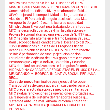
Realiza tus trámites sin ir al MTC usando el TUPA ...
MÁS DE 1,300 FAMILIAS SE BENEFICIARÁN CON ELECTRI...
Conectividad multidispositivo y colaboración fluid...
UPAO mejorará la competitividad de la ganadería en...
Alcalde de El Porvenir distinguió a seleccionada M...
Aeropuerto Jorge Chávez triplicará su capacidad
Ministro Juan Silva continúa trabajando para todos...
MTC ha desarrollado más de 4 mil fiscalizaciones v...
Provías Nacional alcanzó una ejecución de S/ 917 m...
MTC habilita ruta alterna en el tramo Laguna Sausa...
Raúl Escobedo lanza candidatura al Decanato del Co...
4350 instituciones públicas de 11 regiones tienen ...
Desde El Porvenir se lanzó PROCOMPITE para reactiv...
Se inició perforación de túnel y ejecución de dos ...
Estudiante de Medicina de UPAO ganó premio en conc...
Peruanos que viajen a Bolivia, Colombia y Ecuador ...
MTC detallará actualizaciones en la regulación amb...
HIDRANDINA CAPACITA A PERIODISTAS EN EL USO DE LA...
MEJORANDO MI BODEGA: INICIATIVA SOCIAL PERUANA
REC...
Obras del nuevo terminal de pasajeros del Aeropuer...
Transportistas de carga acuerdan suspender paro de...
MTC prepara actualización de medidas sanitarias pa...
MTC evalúa renovaciones de operaciones otorgadas a...
La reingeniería del sistema de transportes busca g...
"Estamos ante una mal llamada Reforma Tributaria"
MPT APOYARÁ CON MAQUINARIA EN OBRA DE EL
PORVENIR