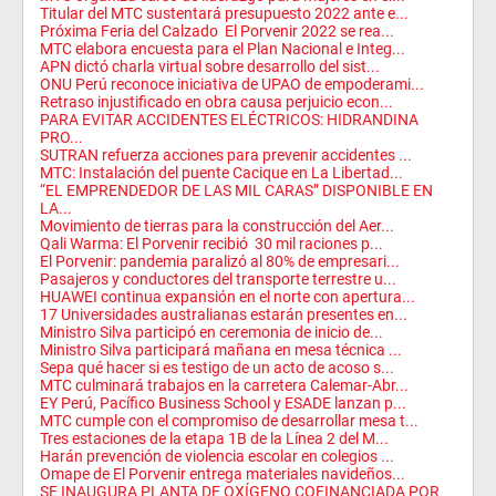
Titular del MTC sustentará presupuesto 2022 ante e...
Próxima Feria del Calzado El Porvenir 2022 se rea...
MTC elabora encuesta para el Plan Nacional e Integ...
APN dictó charla virtual sobre desarrollo del sist...
ONU Perú reconoce iniciativa de UPAO de empoderami...
Retraso injustificado en obra causa perjuicio econ...
PARA EVITAR ACCIDENTES ELÉCTRICOS: HIDRANDINA
PRO...
SUTRAN refuerza acciones para prevenir accidentes ...
MTC: Instalación del puente Cacique en La Libertad...
“EL EMPRENDEDOR DE LAS MIL CARAS” DISPONIBLE EN
LA...
Movimiento de tierras para la construcción del Aer...
Qali Warma: El Porvenir recibió 30 mil raciones p...
El Porvenir: pandemia paralizó al 80% de empresari...
Pasajeros y conductores del transporte terrestre u...
HUAWEI continua expansión en el norte con apertura...
17 Universidades australianas estarán presentes en...
Ministro Silva participó en ceremonia de inicio de...
Ministro Silva participará mañana en mesa técnica ...
Sepa qué hacer si es testigo de un acto de acoso s...
MTC culminará trabajos en la carretera Calemar-Abr...
EY Perú, Pacífico Business School y ESADE lanzan p...
MTC cumple con el compromiso de desarrollar mesa t...
Tres estaciones de la etapa 1B de la Línea 2 del M...
Harán prevención de violencia escolar en colegios ...
Omape de El Porvenir entrega materiales navideños...
SE INAUGURA PLANTA DE OXÍGENO COFINANCIADA POR