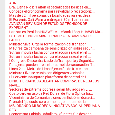
AGR...
Dra. Elena Ríos: “Faltan especialidades básicas en...
Conozca el cronograma para revalidar o recategoriz...
Más de 32 mil personas de localidades rurales desa...
El Porvenir: Qali Warma entregará 30 mil canastas...
AVANZAN REVISIÓN DE ESTUDIOS TÉCNICOS DE
EXPEDIENT...
Lanzan en Perú las HUAWEI MateBook 13s y HUAWEI Ma...
ESTE 30 DE NOVIEMBRE FINALIZA LA CAMPAÑA DE
FACILI...
Ministro Silva: Urge la formalización del transpor...
MTC realiza campaña de sensibilización sobre segur...
Sutran impulsa lucha contra el acoso sexual en el ...
Sutran impulsa lucha contra el acoso sexual en el ...
I Congreso Descentralizado de Transporte y Segurid...
Pasajeros pueden presentar carnet de vacunación fí...
Línea 2 del Metro de Lima: Ejecución de tres estac...
Ministro Silva se reunió con dirigentes vecinales ...
El Porvenir: Inauguran plataforma de control de i...
LINIO: PERUANOS ADELANTAN COMPRAS DE REGALOS
NAVI...
Sectores de extrema pobreza serán titulados en El ...
Costo cero en uso de Red Dorsal de Fibra Óptica ha...
Viceministro de Comunicaciones participó en donaci...
Pronatel fija costo cero como pago por uso de la r...
MEJORANDO MI BODEGA: INICIATIVA SOCIAL PERUANA
REC...
Economista Fabiola Caballero Sifuentes fue designa...