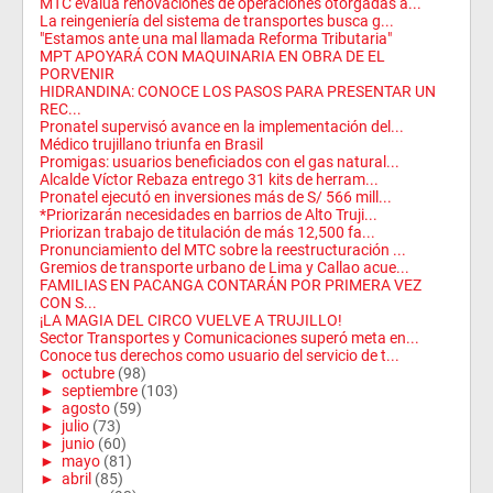
MTC evalúa renovaciones de operaciones otorgadas a...
La reingeniería del sistema de transportes busca g...
"Estamos ante una mal llamada Reforma Tributaria"
MPT APOYARÁ CON MAQUINARIA EN OBRA DE EL
PORVENIR
HIDRANDINA: CONOCE LOS PASOS PARA PRESENTAR UN
REC...
Pronatel supervisó avance en la implementación del...
Médico trujillano triunfa en Brasil
Promigas: usuarios beneficiados con el gas natural...
Alcalde Víctor Rebaza entrego 31 kits de herram...
Pronatel ejecutó en inversiones más de S/ 566 mill...
*Priorizarán necesidades en barrios de Alto Truji...
Priorizan trabajo de titulación de más 12,500 fa...
Pronunciamiento del MTC sobre la reestructuración ...
Gremios de transporte urbano de Lima y Callao acue...
FAMILIAS EN PACANGA CONTARÁN POR PRIMERA VEZ
CON S...
¡LA MAGIA DEL CIRCO VUELVE A TRUJILLO!
Sector Transportes y Comunicaciones superó meta en...
Conoce tus derechos como usuario del servicio de t...
►
octubre
(98)
►
septiembre
(103)
►
agosto
(59)
►
julio
(73)
►
junio
(60)
►
mayo
(81)
►
abril
(85)