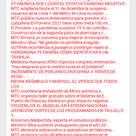
EY ANUNCIA QUE LOGRÓ EL ESTATUS CARBONO NEGATIVO
MTC ampliaría hasta el 31 de diciembre la suspensi...
Usuarios de la Línea 1 del Metro de Lima no están ...
MTC publica nuevos lineamientos para prevenir el c...
Calzaferia El Porvenir 2021 tiene como meta 100 mi...
El Porvenir: La pandemia ocasionó 75 % de contribu...
Construcción de la segunda pista de aterrizaje y c...
MTC firmará un convenio para mejorar el transporte...
Ministro Silva: “Mi gestión no permitirá irregular...
SUTRAN recomienda a pasajeros postergar viajes al ...
HIDRANDINA TE ENSEÑA CÓMO IDENTIFICAR A UN
TRABAJA...
Medicina Humana UPAO organiza congreso internacion...
“Hay desprecio por la meritocracia en el Gobierno”
INCREMENTO DE PERUANOS EN ESPAÑA A TRAVÉS DE
RESID...
BRYAN ARÁMBULO Y MARISOL, EL VERSUS QUE TODOS
LOS ...
MTC coordina la instalación de filtros antivirus e...
MTC organiza taller gratuito sobre el Sistema de E...
Puerto de Chancay tendrá un gran impacto regional ...
FROZENLIVE EL MUSICAL EN ESTRENO NACIONAL
¡ATENCIÓN! CORTES DE LUZ PROGRAMADOS EN TRUJILLO
Y...
Rossmary Malpartida, experta en estudios políticos...
Ministro Silva sustentó presupuesto para el año 20...
MTC eliminará sobrecostos a operadores de telecomu...
MTC organiza curso de liderazgo para mujeres en el...