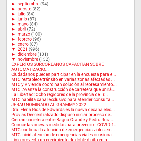
►
septiembre
(94)
►
agosto
(82)
►
julio
(84)
►
junio
(87)
►
mayo
(84)
►
abril
(72)
►
marzo
(100)
►
febrero
(96)
►
enero
(87)
▼
2021
(996)
►
diciembre
(101)
▼
noviembre
(132)
EXPERTOS SURCOREANOS CAPACITAN SOBRE
AUTOMATIZACIÓ...
Ciudadanos pueden participar en la encuesta para e...
MTC restablece tránsito en varias zonas afectadas ...
MTC y Vivienda coordinan solución al represamiento...
MTC: Avanza la construcción de carretera que unirá...
La Libertad: Ocho regidores de la provincia de Tr...
MTC habilita canal exclusivo para atender consulta...
JERAU NOMINADO AL GRAMMY 2022
Dra. Elena Ríos de Edwards es la nueva decana elec...
Provías Descentralizado dispuso iniciar proceso de...
Cierran carretera entre Bagua Grande y Pedro Ruiz ...
Conoce las nuevas medidas para prevenir el COVID-1...
MTC continúa la atención de emergencias viales en ...
MTC inició atención de emergencias viales ocasiona...
Linio proyecta un crecimiento de doble dígito en p...