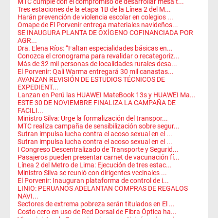
MTC cumple con el compromiso de desarrollar mesa t...
Tres estaciones de la etapa 1B de la Línea 2 del M...
Harán prevención de violencia escolar en colegios ...
Omape de El Porvenir entrega materiales navideños...
SE INAUGURA PLANTA DE OXÍGENO COFINANCIADA POR
AGR...
Dra. Elena Ríos: “Faltan especialidades básicas en...
Conozca el cronograma para revalidar o recategoriz...
Más de 32 mil personas de localidades rurales desa...
El Porvenir: Qali Warma entregará 30 mil canastas...
AVANZAN REVISIÓN DE ESTUDIOS TÉCNICOS DE
EXPEDIENT...
Lanzan en Perú las HUAWEI MateBook 13s y HUAWEI Ma...
ESTE 30 DE NOVIEMBRE FINALIZA LA CAMPAÑA DE
FACILI...
Ministro Silva: Urge la formalización del transpor...
MTC realiza campaña de sensibilización sobre segur...
Sutran impulsa lucha contra el acoso sexual en el ...
Sutran impulsa lucha contra el acoso sexual en el ...
I Congreso Descentralizado de Transporte y Segurid...
Pasajeros pueden presentar carnet de vacunación fí...
Línea 2 del Metro de Lima: Ejecución de tres estac...
Ministro Silva se reunió con dirigentes vecinales ...
El Porvenir: Inauguran plataforma de control de i...
LINIO: PERUANOS ADELANTAN COMPRAS DE REGALOS
NAVI...
Sectores de extrema pobreza serán titulados en El ...
Costo cero en uso de Red Dorsal de Fibra Óptica ha...