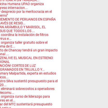
NTIFICAR A UN TRABAJA...
icina Humana UPAO organiza
reso internacion...
 desprecio por la meritocracia en el
erno”
REMENTO DE PERUANOS EN ESPAÑA
AVÉS DE RESID...
AN ARÁMBULO Y MARISOL, EL
SUS QUE TODOS LOS ...
coordina la instalación de filtros
irus e...
organiza taller gratuito sobre el
ema de E...
to de Chancay tendrá un gran impacto
nal ...
ZENLIVE EL MUSICAL EN ESTRENO
IONAL
ENCIÓN! CORTES DE LUZ
GRAMADOS EN TRUJILLO Y...
mary Malpartida, experta en estudios
icos...
stro Silva sustentó presupuesto para el
20...
eliminará sobrecostos a operadores
elecomu...
organiza curso de liderazgo para
res en el...
lar del MTC sustentará presupuesto