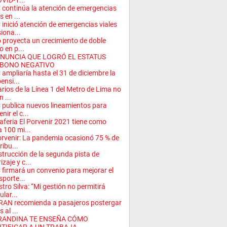
OVID-1...
continúa la atención de emergencias
s en ...
inició atención de emergencias viales
iona...
o proyecta un crecimiento de doble
o en p...
ANUNCIA QUE LOGRÓ EL ESTATUS
BONO NEGATIVO
ampliaría hasta el 31 de diciembre la
ensi...
rios de la Línea 1 del Metro de Lima no
 ...
publica nuevos lineamientos para
nir el c...
aferia El Porvenir 2021 tiene como
 100 mi...
orvenir: La pandemia ocasionó 75 % de
ribu...
trucción de la segunda pista de
izaje y c...
firmará un convenio para mejorar el
sporte...
stro Silva: “Mi gestión no permitirá
ular...
AN recomienda a pasajeros postergar
s al ...
RANDINA TE ENSEÑA CÓMO