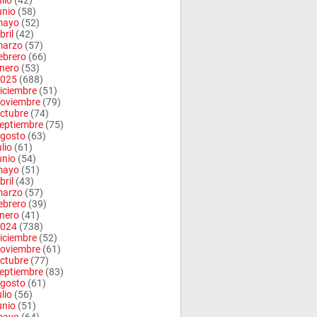
ulio
(42)
unio
(58)
mayo
(52)
bril
(42)
arzo
(57)
ebrero
(66)
nero
(53)
025
(688)
iciembre
(51)
oviembre
(79)
ctubre
(74)
eptiembre
(75)
gosto
(63)
ulio
(61)
unio
(54)
mayo
(51)
bril
(43)
arzo
(57)
ebrero
(39)
nero
(41)
024
(738)
iciembre
(52)
oviembre
(61)
ctubre
(77)
eptiembre
(83)
gosto
(61)
ulio
(56)
unio
(51)