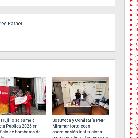
►
►
a
►
m
►
f
►
e
és Rafael
►
2
►
d
►
n
►
o
►
s
►
a
►
j
►
j
►
►
a
►
m
►
f
►
e
►
2
►
d
►
n
►
o
►
s
►
a
►
j
Trujillo se suma a
Sesuveca y Comisaría PNP
►
j
cta Pública 2026 en
Miramar fortalecen
►
ficio de bomberos de
coordinación institucional
►
a
llo
para contribuir al servicio de