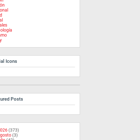
on
ión
onal
d
al
ales
ología
ismo
y
al Icons
tured Posts
026
(373)
gosto
(3)