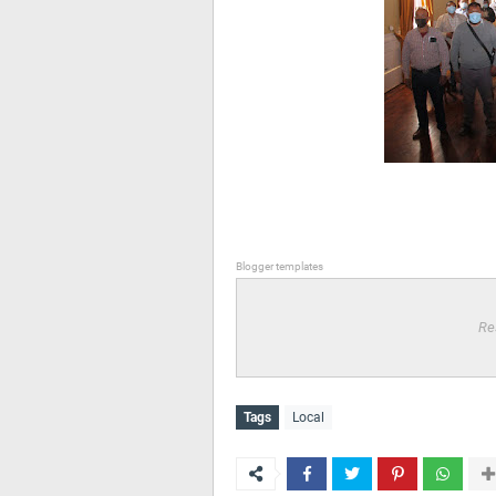
Blogger templates
Re
Tags
Local