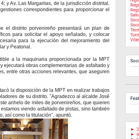
regi
4; y Av. Las Margaritas, de la jurisdicción distrital.
Reg
gestiones correspondientes para proporcionar el
Regi
Salu
Soci
Soci
e el distrito porvenireño presentará un plan de
Tecn
ficos para solicitar el apoyo señalado, y colocar
Tur
Vóle
esaria para la ejecución del mejoramiento del
lar y Peatonal.
ible a la maquinaria proporcionada por la MPT
Soci
s y ejecutará obras complementarias de asfaltado y
es, entre otras acciones relevantes, que aseguren
acó la disposición de la MPT en realizar trabajos
ladores de su distrito. "Agradezco al alcalde José
Fea
este anhelo de miles de porvenireños, que quieren
o estamos viendo asfaltado de pistas, sino también
, así como la titulación", apuntó.
►
2
►
a