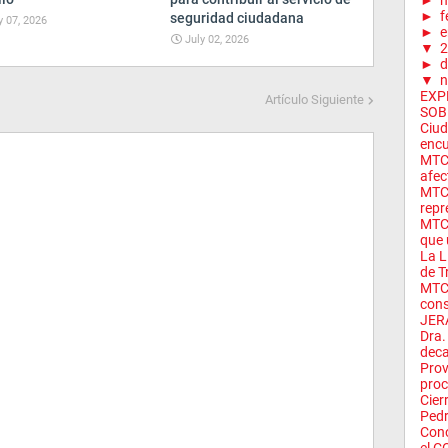
►
m
►
f
seguridad ciudadana
y 07, 2026
►
e
July 02, 2026
▼
2
►
d
▼
n
EXP
Artículo Siguiente
SOB
Ciud
encu
MTC 
afec
MTC 
repr
MTC:
que 
La L
de Tr
MTC 
cons
JER
Dra.
deca
Prov
proc
Cier
Pedr
Cono