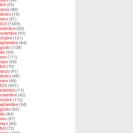
mayo
(64)
bril
(53)
arzo
(80)
ebrero
(19)
nero
(81)
023
(1005)
iciembre
(84)
oviembre
(95)
ctubre
(101)
eptiembre
(84)
gosto
(108)
ulio
(95)
unio
(111)
mayo
(69)
bril
(70)
arzo
(91)
ebrero
(48)
nero
(49)
022
(951)
iciembre
(11)
oviembre
(42)
ctubre
(112)
eptiembre
(94)
gosto
(82)
ulio
(84)
unio
(87)
mayo
(84)
bril
(72)