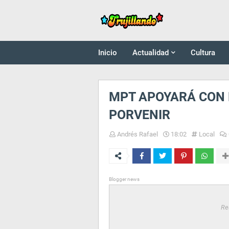
Inicio
Actualidad
Cultura
MPT APOYARÁ CON 
PORVENIR
Andrés Rafael
18:02
Local
Blogger news
Re