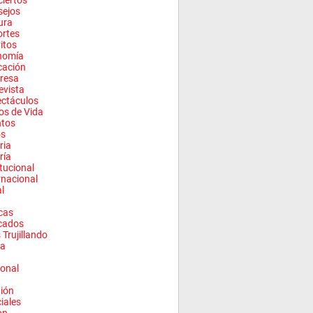
iertos
sejos
ura
rtes
ritos
nomía
cación
resa
evista
ctáculos
los de Vida
ntos
os
ria
ría
itucional
rnacional
l
cas
cados
 Trujillando
a
onal
ión
ciales