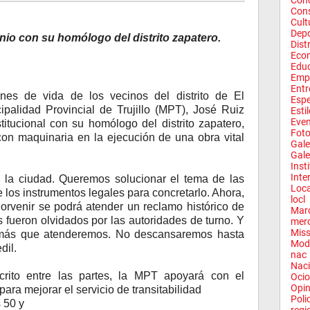
Conc
Con
Cult
Depo
nio con su homólogo del distrito zapatero.
Dist
Eco
Edu
Emp
Entr
nes de vida de los vecinos del distrito de El
Espe
cipalidad Provincial de Trujillo (MPT), José Ruiz
Esti
Eve
titucional con su homólogo del distrito zapatero,
Fot
con maquinaria en la ejecución de una obra vital
Gale
Gale
Inst
Inte
 la ciudad. Queremos solucionar el tema de las
Loca
e los instrumentos legales para concretarlo. Ahora,
locl
orvenir se podrá atender un reclamo histórico de
Mar
 fueron olvidados por las autoridades de turno. Y
mer
Miss
as más que atenderemos. No descansaremos hasta
Mod
dil.
nac
Naci
rito entre las partes, la MPT apoyará con el
Ocio
Opin
para mejorar el servicio de transitabilidad
Poli
s 50 y