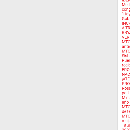
IDE
Med
cong
“Hay
Gobi
INC
A TR
BRY
VER
MTC 
antiv
MTC 
Sist
Puer
regio
FRO
NAC
¡AT
PRO
Ross
polít
Mini
año 
MTC 
de t
MTC 
muje
Titu