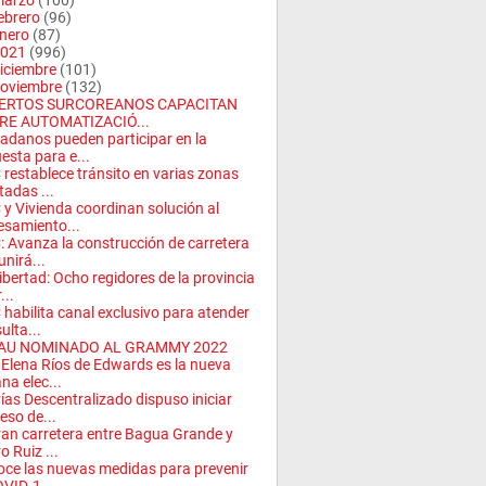
arzo
(100)
ebrero
(96)
nero
(87)
021
(996)
iciembre
(101)
oviembre
(132)
ERTOS SURCOREANOS CAPACITAN
RE AUTOMATIZACIÓ...
adanos pueden participar en la
esta para e...
restablece tránsito en varias zonas
tadas ...
y Vivienda coordinan solución al
esamiento...
 Avanza la construcción de carretera
unirá...
ibertad: Ocho regidores de la provincia
...
habilita canal exclusivo para atender
ulta...
AU NOMINADO AL GRAMMY 2022
 Elena Ríos de Edwards es la nueva
na elec...
ías Descentralizado dispuso iniciar
eso de...
ran carretera entre Bagua Grande y
o Ruiz ...
ce las nuevas medidas para prevenir