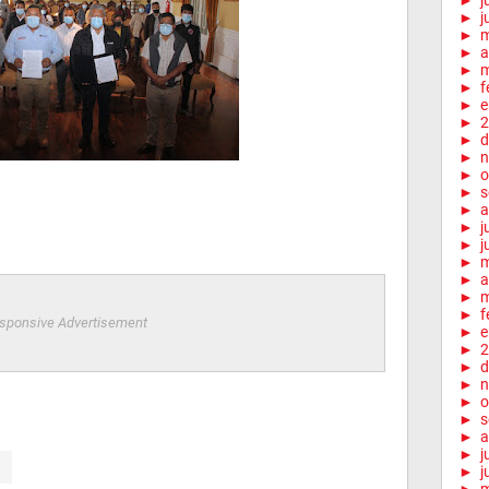
►
j
►
j
►
►
a
►
m
►
f
►
e
►
2
►
d
►
n
►
o
►
s
►
a
►
j
►
j
►
►
a
►
m
►
f
sponsive Advertisement
►
e
►
2
►
d
►
n
►
o
►
s
►
a
►
j
►
j