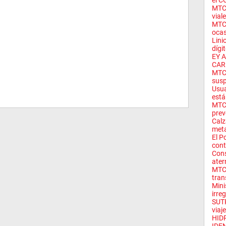
el C
MTC 
viale
MTC 
ocas
Lini
dígit
EY 
CAR
MTC 
susp
Usua
están
MTC 
preve
Calz
meta
El P
cont
Cons
aterr
MTC 
tran
Mini
irreg
SUTR
viaje
HID