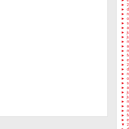
►
e
►
2
►
d
►
n
►
o
►
s
►
a
►
j
►
j
►
►
a
►
m
►
f
►
e
►
2
►
d
►
n
►
o
►
s
►
a
►
j
►
j
►
►
a
►
m
►
f
►
e
▼
2