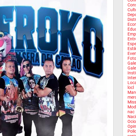
Conc
Con
Cult
Depo
Dist
Eco
Edu
Emp
Entr
Espe
Esti
Eve
Fot
Gale
Gale
Inst
Inte
Loca
locl
Mar
mer
Miss
Mod
nac
Naci
Ocio
Opin
Poli