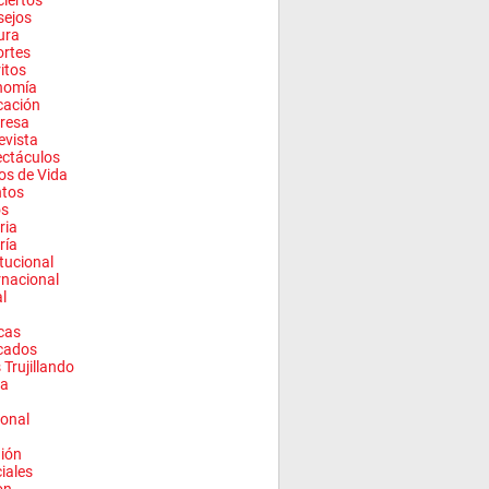
iertos
sejos
ura
rtes
ritos
nomía
cación
resa
evista
ctáculos
los de Vida
ntos
os
ria
ría
itucional
rnacional
l
cas
cados
 Trujillando
a
onal
ión
ciales