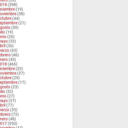
nero
(20)
019
(398)
iciembre
(19)
oviembre
(38)
ctubre
(44)
eptiembre
(21)
gosto
(30)
ulio
(19)
unio
(26)
mayo
(33)
bril
(36)
arzo
(43)
ebrero
(46)
nero
(43)
018
(466)
iciembre
(32)
oviembre
(37)
ctubre
(29)
eptiembre
(17)
gosto
(23)
ulio
(32)
unio
(27)
mayo
(37)
bril
(77)
arzo
(35)
ebrero
(72)
nero
(48)
017
(950)