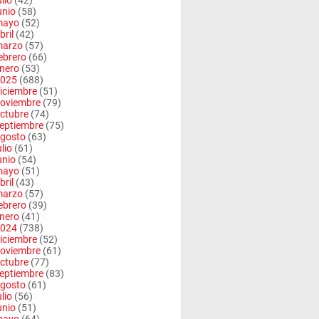
ulio
(42)
unio
(58)
mayo
(52)
bril
(42)
arzo
(57)
ebrero
(66)
nero
(53)
025
(688)
iciembre
(51)
oviembre
(79)
ctubre
(74)
eptiembre
(75)
gosto
(63)
ulio
(61)
unio
(54)
mayo
(51)
bril
(43)
arzo
(57)
ebrero
(39)
nero
(41)
024
(738)
iciembre
(52)
oviembre
(61)
ctubre
(77)
eptiembre
(83)
gosto
(61)
ulio
(56)
unio
(51)