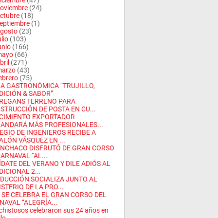
iciembre
(47)
oviembre
(24)
ctubre
(18)
eptiembre
(1)
gosto
(23)
ulio
(103)
unio
(166)
mayo
(66)
bril
(271)
arzo
(43)
ebrero
(75)
IA GASTRONÓMICA “TRUJILLO,
DICIÓN & SABOR”
REGANS TERRENO PARA
STRUCCIÓN DE POSTA EN CU...
CIMIENTO EXPORTADOR
ANDARÁ MÁS PROFESIONALES...
EGIO DE INGENIEROS RECIBE A
ALÓN VÁSQUEZ EN ...
NCHACO DISFRUTÓ DE GRAN CORSO
ARNAVAL “AL...
ÍDATE DEL VERANO Y DILE ADIÓS AL
ICIONAL 2...
DUCCIÓN SOCIALIZA JUNTO AL
STERIO DE LA PRO...
 SE CELEBRA EL GRAN CORSO DEL
NAVAL “ALEGRÍA...
chistosos celebraron sus 24 años en