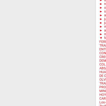
►
d
►
n
►
o
►
s
►
a
►
j
►
j
►
►
a
►
m
▼
f
FER
TRA
ENT
CON
CRE
DEM
COL
ABS
HUA
DE C
OLV
TRAD
PRO
MINI
HOY
CAR
Los 