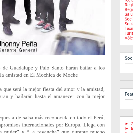
regi
Reg
Regi
Salu
Soci
Soci
Tecn
Tur
Vóle
Soci
s de Guadalupe y Palo Santo harán bailar a los
 y la amistad en El Mochica de Moche
que será la mejor fiesta del amor y la amistad,
Fea
zaran y bailarán hasta el amanecer con la mejor
rquesta de salsa más reconocida en todo el Perú,
►
2
ompromisos internacionales por Europa. Llega con
►
a
la mujer” y “La revancha” que durante mucho