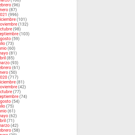
arzo
(100)
ebrero
(96)
nero
(87)
021
(996)
iciembre
(101)
oviembre
(132)
ctubre
(98)
eptiembre
(103)
gosto
(59)
ulio
(73)
unio
(60)
mayo
(81)
bril
(85)
arzo
(93)
ebrero
(61)
nero
(50)
020
(717)
iciembre
(81)
oviembre
(42)
ctubre
(77)
eptiembre
(74)
gosto
(54)
ulio
(75)
unio
(61)
mayo
(62)
bril
(71)
arzo
(42)
ebrero
(58)