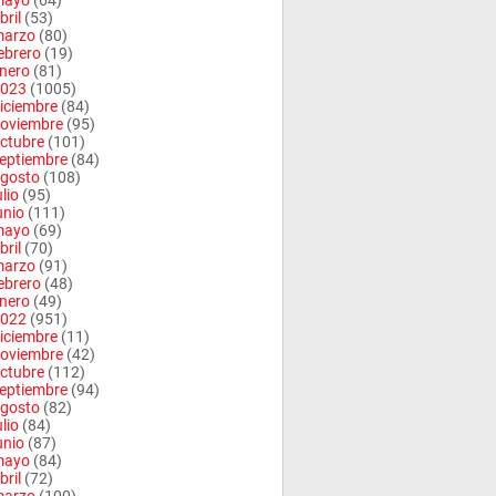
mayo
(64)
bril
(53)
arzo
(80)
ebrero
(19)
nero
(81)
023
(1005)
iciembre
(84)
oviembre
(95)
ctubre
(101)
eptiembre
(84)
gosto
(108)
ulio
(95)
unio
(111)
mayo
(69)
bril
(70)
arzo
(91)
ebrero
(48)
nero
(49)
022
(951)
iciembre
(11)
oviembre
(42)
ctubre
(112)
eptiembre
(94)
gosto
(82)
ulio
(84)
unio
(87)
mayo
(84)
bril
(72)