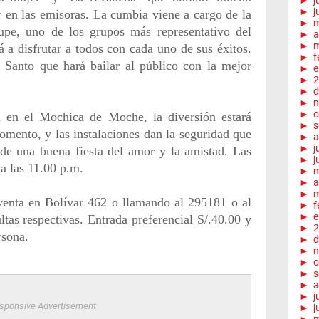
►
j
►
j
 en las emisoras. La cumbia viene a cargo de la
►
pe, uno de los grupos más representativo del
►
a
►
m
á a disfrutar a todos con cada uno de sus éxitos.
►
f
 Santo que hará bailar al público con la mejor
►
e
►
2
►
d
►
n
►
o
rá en el Mochica de Moche, la diversión estará
►
s
momento, y las instalaciones dan la seguridad que
►
a
►
j
r de una buena fiesta del amor y la amistad. Las
►
j
ta las 11.00 p.m.
►
►
a
►
m
 venta en Bolívar 462 o llamando al 295181 o al
►
f
►
e
tas respectivas. Entrada preferencial S/.40.00 y
►
2
rsona.
►
d
►
n
►
o
►
s
►
a
►
j
sponsive Advertisement
►
j