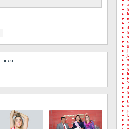
►
►
a
►
m
►
f
►
e
►
2
►
d
►
n
►
o
►
s
►
a
►
j
►
j
►
illando
►
a
►
m
►
f
►
e
►
2
►
d
►
n
►
o
►
s
►
a
►
j
►
j
►
►
a