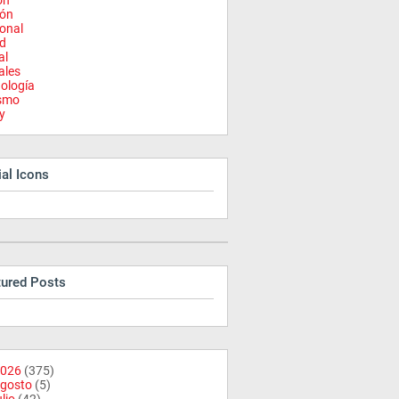
on
ión
onal
d
al
ales
ología
ismo
y
al Icons
tured Posts
026
(375)
gosto
(5)