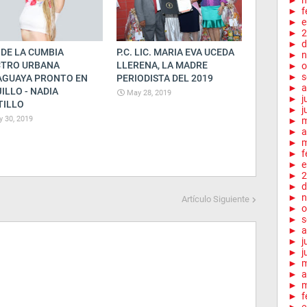
►
m
►
f
►
e
►
2
►
d
 DE LA CUMBIA
P.C. LIC. MARIA EVA UCEDA
►
n
CTRO URBANA
LLERENA, LA MADRE
►
o
►
s
AGUAYA PRONTO EN
PERIODISTA DEL 2019
►
a
ILLO - NADIA
May 28, 2019
►
j
TILLO
►
j
 30, 2019
►
►
a
►
m
►
f
►
e
►
2
►
d
►
n
Artículo Siguiente
►
o
►
s
►
a
►
j
►
j
►
►
a
►
m
►
f