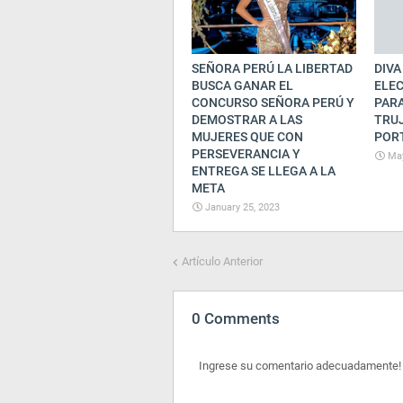
SEÑORA PERÚ LA LIBERTAD
DIVA
BUSCA GANAR EL
ELE
CONCURSO SEÑORA PERÚ Y
PAR
DEMOSTRAR A LAS
TRUJ
MUJERES QUE CON
POR
PERSEVERANCIA Y
May
ENTREGA SE LLEGA A LA
META
January 25, 2023
Artículo Anterior
0 Comments
Ingrese su comentario adecuadamente!